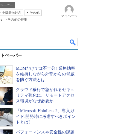
ペーパー
・中級者向けAI
その他
マイページ
ws
その他の特集
イトペーパー
MDMだけでは不十分? 業務効率
を維持しながら外部からの脅威
を防ぐ方法とは
クラウド移行で急がれるセキュ
k
リティ強化に、リモートアクセ
ス環境がなぜ必要か
「Microsoft HoloLens 2」導入ガ
イド:開発時に考慮すべきポイン
トとは?
パフォーマンスや安全性の課題