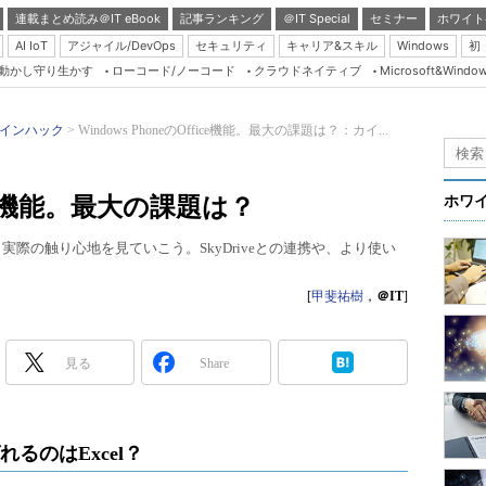
連載まとめ読み＠IT eBook
記事ランキング
＠IT Special
セミナー
ホワイト
AI IoT
アジャイル/DevOps
セキュリティ
キャリア&スキル
Windows
初
り動かし守り生かす
ローコード/ノーコード
クラウドネイティブ
Microsoft&Windo
Server & Storage
HTML5 + UX
インハック
Windows PhoneのOffice機能。最大の課題は？：カイ...
Smart & Social
Coding Edge
ffice機能。最大の課題は？
ホワ
Java Agile
iceだ。実際の触り心地を見ていこう。SkyDriveとの連携や、より使い
Database Expert
Linux ＆ OSS
[
甲斐祐樹
，
＠IT
]
Master of IP Networ
Security & Trust
見る
Share
Test & Tools
Insider.NET
れるのはExcel？
ブログ