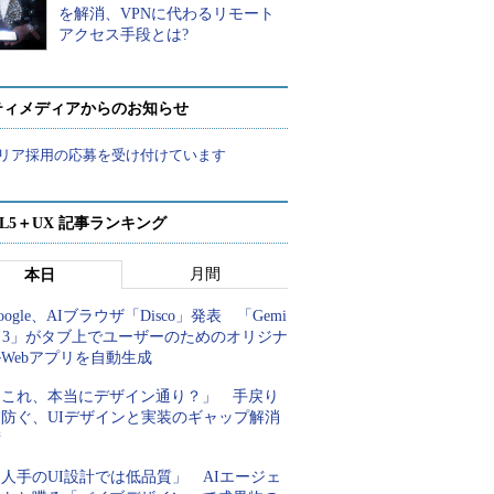
を解消、VPNに代わるリモート
アクセス手段とは?
ティメディアからのお知らせ
リア採用の応募を受け付けています
ML5＋UX 記事ランキング
月間
本日
oogle、AIブラウザ「Disco」発表 「Gemi
i 3」がタブ上でユーザーのためのオリジナ
Webアプリを自動生成
「これ、本当にデザイン通り？」 手戻り
を防ぐ、UIデザインと実装のギャップ解消
術
人手のUI設計では低品質」 AIエージェ