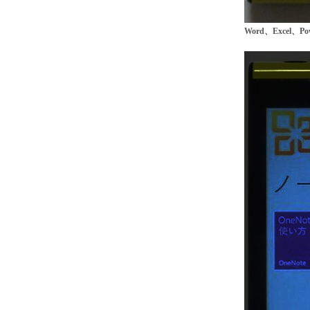
Word、Excel、P