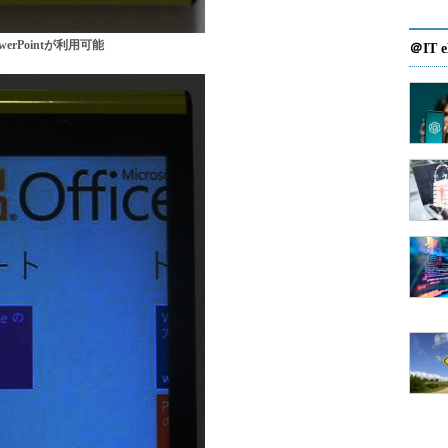
owerPointが利用可能
＠IT e