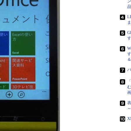
ま
G
画
～