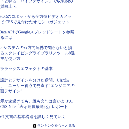
ントと喋る「バイブデザイン」で成果物の
品質向上へ
LEGOのロボットから全方位ビデオカメラ
で CESで見付けたオモシロガジェット
Data APIでGoogleスプレッドシートを参照
するには
Webシステムの双方向連携で知らないと損
するスクレイピングライブラリ／ツール8選
＆主な使い方
パララックスエフェクトの基本
「設計とデザインを分けた瞬間、UIは詰
む」 ユーザー視点で見直す“エンジニアの
面デザイン”
表示が速過ぎても、誰も文句は言いません
CSS Nite「表示速度最適化」レポート
XML文書の基本構造を詳しく見ていく
»
ランキングをもっと見る