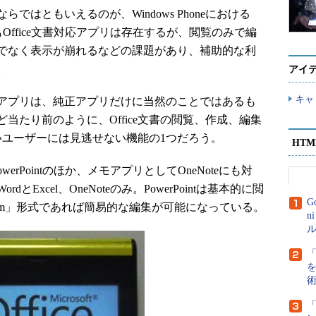
はともいえるのが、Windows Phoneにおける
oneにもOffice文書対応アプリは存在するが、閲覧のみで編
でなく表示が崩れるなどの課題があり、補助的な利
。
アイ
キャ
fficeアプリは、純正アプリだけに当然のことではあるも
当たり前のように、Office文書の閲覧、作成、編集
高いユーザーには見逃せない機能の1つだろう。
HT
werPointのほか、メモアプリとしてOneNoteにも対
Excel、OneNoteのみ。PowerPointは基本的に閲
G
ptm」形式であれば簡易的な編集が可能になっている。
n
ル
「