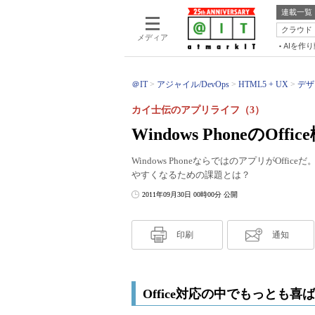
連載一覧
クラウド
メディア
AIを作
＠IT
アジャイル/DevOps
HTML5 + UX
デザ
カイ士伝のアプリライフ（3）
Windows PhoneのO
Windows PhoneならではのアプリがOff
やすくなるための課題とは？
2011年09月30日 00時00分 公開
印刷
通知
Office対応の中でもっとも喜ば