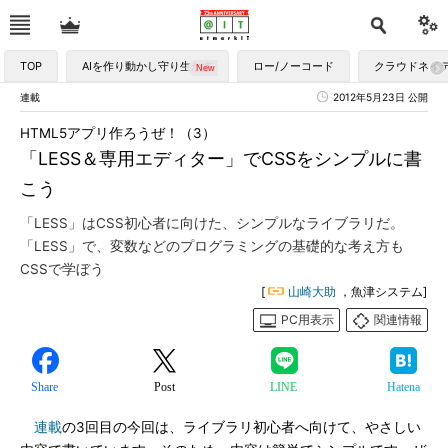
TOP
AIを作り動かし守り生かす
ロー/ノーコード
クラウドネイ
連載
2012年5月23日 公開
HTML5アプリ作ろうぜ！（3）
「LESS＆専用エディター」でCSSをシンプルに書
こう
「LESS」はCSS初心者に向けた、シンプルなライブラリだ。
「LESS」で、変数などのプログラミングの基礎的な考え方も
CSSで学ぼう
[
山崎大助
，魚津システム]
PC用表示
関連情報
Share
Post
LINE
Hatena
連載
の3回目の今回は、ライブラリ初心者へ向けて、やさしい