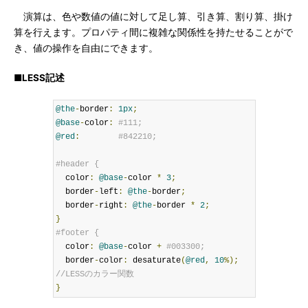
演算は、色や数値の値に対して足し算、引き算、割り算、掛け
算を行えます。プロパティ間に複雑な関係性を持たせることがで
き、値の操作を自由にできます。
■LESS記述
@the
-
border
:
1px
;
@base
-
color
:
#111;
@red
:
#842210;
#header {
  color
:
@base
-
color 
*
3
;
  border
-
left
:
@the
-
border
;
  border
-
right
:
@the
-
border 
*
2
;
}
#footer { 
  color
:
@base
-
color 
+
#003300;
  border
-
color
:
 desaturate
(
@red
,
10
%);
//LESSのカラー関数 
}