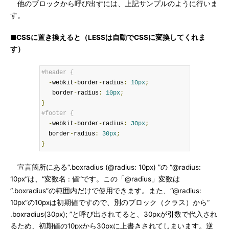
他のブロックから呼び出すには、上記サンプルのように行いま
す。
■CSSに置き換えると（LESSは自動でCSSに変換してくれま
す）
#header {
-
webkit
-
border
-
radius
:
10px
;
   border
-
radius
:
10px
;
}
#footer {
-
webkit
-
border
-
radius
:
30px
;
  border
-
radius
:
30px
;
}
宣言箇所にある“.boxradius (@radius: 10px) ”の “@radius:
10px”は、“変数名 : 値”です。この「@radius」変数は
“.boxradius”の範囲内だけで使用できます。また、“@radius:
10px”の10pxは初期値ですので、別のブロック（クラス）から“
.boxradius(30px); ”と呼び出されてると、30pxが引数で代入され
るため、初期値の10pxから30pxに上書きされてしまいます。逆