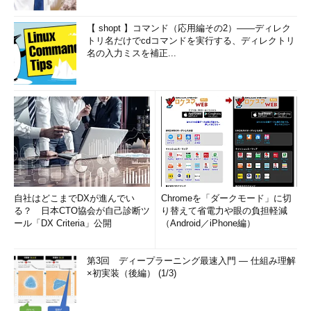
【 shopt 】コマンド（応用編その2）――ディレク
トリ名だけでcdコマンドを実行する、ディレクトリ
名の入力ミスを補正...
自社はどこまでDXが進んでい
Chromeを「ダークモード」に切
る？ 日本CTO協会が自己診断ツ
り替えて省電力や眼の負担軽減
ール「DX Criteria」公開
（Android／iPhone編）
第3回 ディープラーニング最速入門 ― 仕組み理解
×初実装（後編） (1/3)