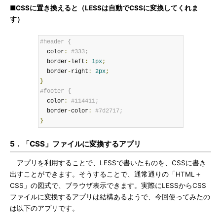
■CSSに置き換えると（LESSは自動でCSSに変換してくれま
す）
#header {
  color
:
#333;
  border
-
left
:
1px
;
  border
-
right
:
2px
;
}
#footer { 
  color
:
#114411;
  border
-
color
:
#7d2717;
}
5．「CSS」ファイルに変換するアプリ
アプリを利用することで、LESSで書いたものを、CSSに書き
出すことができます。そうすることで、通常通りの「HTML＋
CSS」の図式で、ブラウザ表示できます。実際にLESSからCSS
ファイルに変換するアプリは結構あるようで、今回使ってみたの
は以下のアプリです。