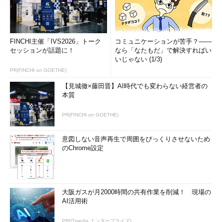
FINCHI主催「IVS2026」トーク
コミュニケーションが苦手？――
セッションが話題に！
なら「なたもだ」で解決すればい
いじゃない (1/3)
PR(FINCHI on GOETHE)
【見城徹×藤田晋】AI時代でも変わらない経営者の
本質
PR(FINCHI on GOETHE)
意図しない音声再生で周囲をびっくりさせないため
のChrome設定
大阪ガスが月2000時間の共有作業を削減！ 現場の
AI活用術
PR(ITmedia エンタープライズ)