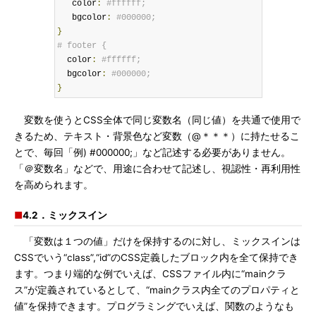
   color
:
#ffffff;
   bgcolor
:
#000000;
}
# footer {
  color
:
#ffffff;
  bgcolor
:
#000000;
}
変数を使うとCSS全体で同じ変数名（同じ値）を共通で使用で
きるため、テキスト・背景色など変数（@＊＊＊）に持たせるこ
とで、毎回「例) #000000;」など記述する必要がありません。
「＠変数名」などで、用途に合わせて記述し、視認性・再利用性
を高められます。
■
4.2．ミックスイン
「変数は１つの値」だけを保持するのに対し、ミックスインは
CSSでいう“class”,“id”のCSS定義したブロック内を全て保持でき
ます。つまり端的な例でいえば、CSSファイル内に“mainクラ
ス”が定義されているとして、“mainクラス内全てのプロパティと
値”を保持できます。プログラミングでいえば、関数のようなも