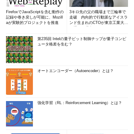
FirefoxでJavaScriptを含む動作の
3キロ先の父の職場まで三輪車で
記録や巻き戻しが可能に、Mozill
走破 内向的で行動派なアイスラ
aが実験的プロジェクトを推進
ンド生まれのCTOが東京工業大学
を選んだ理由 (1/2)
第235回 Intelの量子ビット制御チップが量子コンピ
ュータ格差を生む？
オートエンコーダー（Autoencoder）とは？
強化学習（RL：Reinforcement Learning）とは？