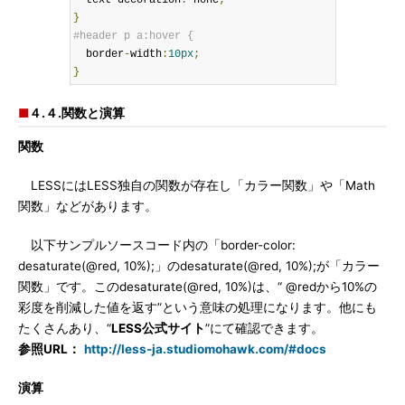
  text
-
decoration
:
 none
;
}
#header p a:hover {
  border
-
width
:
10px
;
}
■
４.４.関数と演算
関数
LESSにはLESS独自の関数が存在し「カラー関数」や「Math
関数」などがあります。
以下サンプルソースコード内の「border-color:
desaturate(@red, 10%);」のdesaturate(@red, 10%);が「カラー
関数」です。このdesaturate(@red, 10%)は、“ @redから10%の
彩度を削減した値を返す”という意味の処理になります。他にも
たくさんあり、“
LESS公式サイト
”にて確認できます。
参照URL：
http://less-ja.studiomohawk.com/#docs
演算