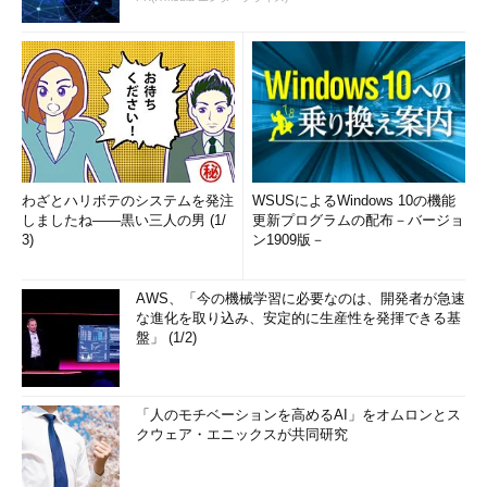
わざとハリボテのシステムを発注
WSUSによるWindows 10の機能
しましたね――黒い三人の男 (1/
更新プログラムの配布－バージョ
3)
ン1909版－
AWS、「今の機械学習に必要なのは、開発者が急速
な進化を取り込み、安定的に生産性を発揮できる基
盤」 (1/2)
「人のモチベーションを高めるAI」をオムロンとス
クウェア・エニックスが共同研究