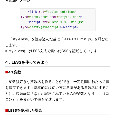
★記述イメージ
<link
rel
=
"stylesheet/less"
type
=
"text/css"
href
=
"style.less"
>
<script
src
=
"less-1.3.0.min.js"
type
=
"text/javascript"
></script>
「style.less」を読み込んだ後に「less-1.3.0.min .js」を呼び出
します。
※ style.lessにはLESS文法で書いたCSSを記述しています。
4．LESSを使ってみよう
■
4.1.変数
変数は好きな変数名を作ることができ、一定期間にわたって値
を保存できます（基本的には使い方に意味がある変数名にするこ
と）。接頭辞に「@」が記述されているのが変数となり「：（コ
ロン）」をまたいで値を記述します。
■
LESSを使用した場合