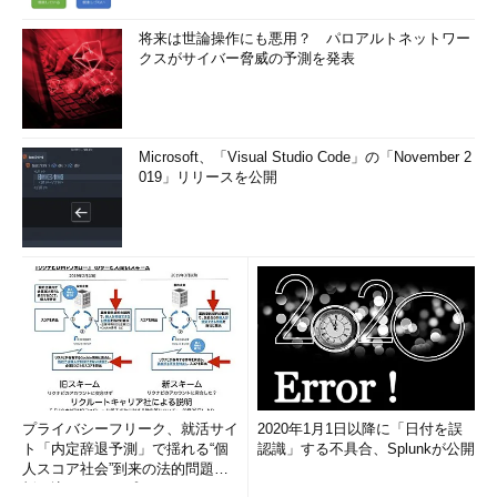
将来は世論操作にも悪用？ パロアルトネットワー
クスがサイバー脅威の予測を発表
Microsoft、「Visual Studio Code」の「November 2
019」リリースを公開
プライバシーフリーク、就活サイ
2020年1月1日以降に「日付を誤
ト「内定辞退予測」で揺れる“個
認識」する不具合、Splunkが公開
人スコア社会”到来の法的問題に
斬り込む！――プライバシーフ