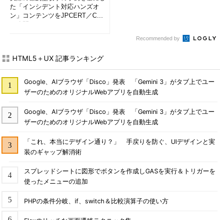
た「インシデント対応ハンズオ
ン」コンテンツをJPCERT／CC
が公開
Recommended by
HTML5＋UX 記事ランキング
Google、AIブラウザ「Disco」発表 「Gemini 3」がタブ上でユー
ザーのためのオリジナルWebアプリを自動生成
Google、AIブラウザ「Disco」発表 「Gemini 3」がタブ上でユー
ザーのためのオリジナルWebアプリを自動生成
「これ、本当にデザイン通り？」 手戻りを防ぐ、UIデザインと実
装のギャップ解消術
スプレッドシートに図形でボタンを作成しGASを実行＆トリガーを
使ったメニューの追加
PHPの条件分岐、if、switch＆比較演算子の使い方