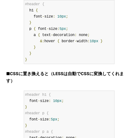
#header {
  h1 
{
    font
-
size
:
10px
;
}
  p 
{
 font
-
size
:
5px
;
    a 
{
 text
-
decoration
:
 none
;
&:
hover 
{
 border
-
width
:
10px
}
}
}
}
■CSSに置き換えると（LESSは自動でCSSに変換してくれま
す）
#header h1 {
  font
-
size
:
10px
;
}
#header p {
  font
-
size
:
5px
;
}
#header p a {