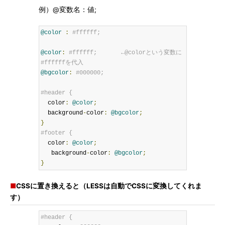
例）@変数名：値;
@color
:
#ffffff;
@color
:
#ffffff;　　　　←@colorという変数に
#ffffffを代入 
@bgcolor
:
#000000;      
#header {
  color
:
@color
;
  background
-
color
:
@bgcolor
;
}
#footer {
  color
:
@color
;
   background
-
color
:
@bgcolor
;
}
■
CSSに置き換えると（LESSは自動でCSSに変換してくれま
す）
#header {