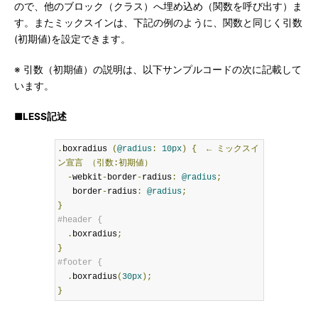
ので、他のブロック（クラス）へ埋め込め（関数を呼び出す）ま
す。またミックスインは、下記の例のように、関数と同じく引数
(初期値)を設定できます。
※ 引数（初期値）の説明は、以下サンプルコードの次に記載して
います。
■LESS記述
.
boxradius 
(
@radius
:
10px
)
{
←
ミックスイ
ン宣言
（引数:初期値）
-
webkit
-
border
-
radius
:
@radius
;
   border
-
radius
:
@radius
;
}
#header {
.
boxradius
;
}
#footer {
.
boxradius
(
30px
);
}