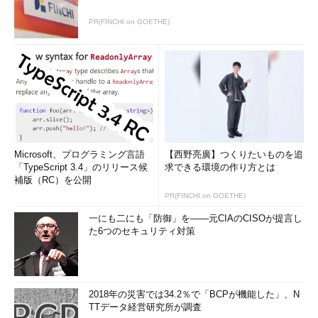
PR(FINCHI on GOETHE)
Microsoft、プログラミング言語
【西野亮廣】つくりたいものを追
「TypeScript 3.4」のリリース候
求できる環境の作り方とは
補版（RC）を公開
PR(FINCHI on GOETHE)
一にも二にも「防御」を――元CIAのCISOが提言し
た6つのセキュリティ対策
2018年の災害では34.2％で「BCPが機能した」、N
TTデータ経営研究所が調査