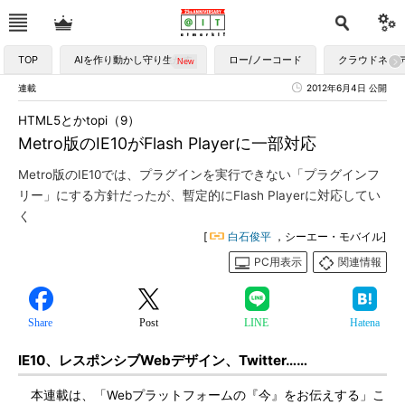
TOP
AIを作り動かし守り生かす
ロー/ノーコード
クラウドネイ
連載
2012年6月4日 公開
HTML5とかtopi（9）
Metro版のIE10がFlash Playerに一部対応
Metro版のIE10では、プラグインを実行できない「プラグインフ
リー」にする方針だったが、暫定的にFlash Playerに対応してい
く
[
白石俊平
，シーエー・モバイル]
PC用表示
関連情報
Share
Post
LINE
Hatena
IE10、レスポンシブWebデザイン、Twitter……
本連載は、「Webプラットフォームの『今』をお伝えする」こ