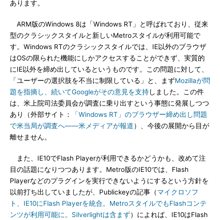
あります。
ARM版のWindows 8は「Windows RT」と呼ばれており、従来
型のクラシックスタイルと新しいMetroスタイルが利用可能で
す。Windows RTのクラシックスタイルでは、IE以外のブラウザ
はOSの限られた機能にしかアクセスすることができず、実質的
にIE以外を締め出しているというものです。この問題に対して、
「ユーザーの選択肢を不当に制限している」と、まず
Mozillaが問
題を指摘し、続いてGoogleがその意見を支持
しました。この件
は、米上院司法委員会が調査に乗り出すという事態に発展しつつ
あり（外部サイト：
「Windows RT」のブラウザー締め出し問題
で米当局が調査へ――米メディアが報道
）、今後の展開から目が
離せません。
また、IE10でFlash Playerが利用できるかどうかも、改めて注
目の話題になりつつあります。Metro版のIE10では、Flash
Playerなどのプラグインを実行できないようにするという方針を
以前打ち出していましたが、Publickeyの記事（
マイクロソフ
ト、IE10にFlash Playerを統合。MetroスタイルでもFlashコンテ
ンツが利用可能に。Silverlightは含まず
）によれば、IE10はFlash