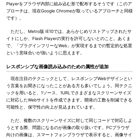
Playerをブラウザ内部に組み込む形で配布するそうです（このア
プローチは、現在Google Chromeが取っているアプローチと同様
です）。
ただし、Metro版 IE10では、あらかじめリストアップされたサ
イトにしか、Flash Playerの実行を許可しないとのこと。あくま
で、「プラグインフリーなWeb」が実現するまでの暫定的な処置
という意味合いが強いように思えます。
レスポンシブな画像読み込みのための属性が追加
現在注目のテクニックとして、レスポンシブWebデザインとい
う言葉をお聞きになったことがある方も多いでしょう。同テクニ
ックを用いると、1ソース、1URLでさまざまなスクリーンサイズ
に対応したWebサイトを作成できます。開発の工数を削減できる
可能性と、保守性の向上が見込まれています。
ただ、複数のスクリーンサイズに対して同じコードで対応しよ
うとする際、問題になるのが画像の取り扱いです。PCブラウザ
向けの画像は、スマートフォンブラウザで表示すると、画像サイ