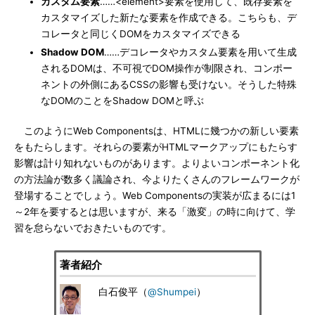
カスタム要素
……<element>要素を使用して、既存要素を
カスタマイズした新たな要素を作成できる。こちらも、デ
コレータと同じくDOMをカスタマイズできる
Shadow DOM
……デコレータやカスタム要素を用いて生成
されるDOMは、不可視でDOM操作が制限され、コンポー
ネントの外側にあるCSSの影響も受けない。そうした特殊
なDOMのことをShadow DOMと呼ぶ
このようにWeb Componentsは、HTMLに幾つかの新しい要素
をもたらします。それらの要素がHTMLマークアップにもたらす
影響は計り知れないものがあります。よりよいコンポーネント化
の方法論が数多く議論され、今よりたくさんのフレームワークが
登場することでしょう。Web Componentsの実装が広まるには1
～2年を要するとは思いますが、来る「激変」の時に向けて、学
習を怠らないでおきたいものです。
著者紹介
白石俊平（
@Shumpei
）