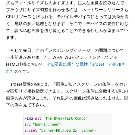
ズもファイルサイズも大きすぎます。巨大な画像を読み込んで、
ブラウザにサイズ調整を行わせるのは、ネットワークリソースも
CPUリソースも限られる、モバイルデバイスにとっては負荷が高
く、無駄の多い処理となります。そこで、デバイスの要件に応じ
て、読み込む画像を切り替えることのできる仕組みが望まれてい
ます。
そして先日、この「レスポンシブイメージ」の問題について、
一歩前進がありました。WHATWGがメンテナンスしている
HTML仕様において、
img要素に新たな属性「srcset」が追加さ
れた
のです。
srcset属性の値には、「画像URLとスクリーンの条件」をカン
マ区切りで複数指定できます。スクリーン条件に合致するURLの
画像のみが読みこまれ、それ以外の画像は読み込まれません。以
下の例を見て下さい。
<img
alt
=
"The Breakfast Combo"
src
=
"banner.jpeg"
srcset
=
"banner-HD.jpeg 2x, banner-