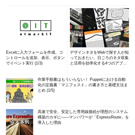
Excelに入力フォームを作成、コ
デザインネタをWebで探す人が知
ントロールを追加、表示、ボタン
っておきたい、日ごろのネタ収集
でイベント実行 (1/3)
と活用を効率化する4つのアプリ
(1/3)
作業手順書はもういらない！ Puppetにおける自動
化の定義書「マニフェスト」の書き方と基礎文法ま
とめ (1/5)
高速で安全、安定した専用線接続が理想のシステム
構築のカギに――マンパワーが「ExpressRoute」を
導入した理由