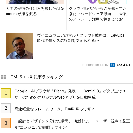
人間の記憶の仕組みを模したAI-S
クラウド時代だからこそ知ってお
amuraiが海を渡る
きたいハードウェア動向――今後
のストレージ活用で押さえておき
たい3つのキーワードとは (1...
ヴイエムウェアのマルチクラウド戦略は、DevOps
時代の情シスの役割を支えられるか
Recommended by
HTML5＋UX 記事ランキング
Google、AIブラウザ「Disco」発表 「Gemini 3」がタブ上でユー
ザーのためのオリジナルWebアプリを自動生成
高速軽量なフレームワーク、FuelPHPって何？
「設計とデザインを分けた瞬間、UIは詰む」 ユーザー視点で見直
す“エンジニアの画面デザイン”