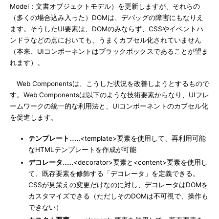
Model：文書オブジェクトモデル）を更新しますが、それらの
（多くの場合込み入った）DOMは、デバッグの障害にもなりえ
ます。そうしたUI要素は、DOMのみならず、CSSやイベントハ
ンドラなどの点においても、うまくカプセル化されていません
（本来、UIコンポーネントはブラックボックスであることが望ま
れます）。
Web Componentsは、こうした状況を改善しようとするもので
す。Web Componentsは以下のような技術要素からなり、UIフレ
ームワークの統一的な利用法と、UIコンポーネントのカプセル化
を促進します。
テンプレート
……<template>要素を使用して、再利用可能
なHTMLテンプレートを作成が可能
デコレータ
……<decorator>要素と<content>要素を使用し
て、既存要素を修飾する「デコレータ」を定義できる。
CSSが見栄えの変更だけなのに対し、デコレータはDOMを
カスタマイズできる（ただしそのDOMは不可視で、操作も
できない）