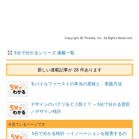
せん。
3．開示要件
例えば、高速表示できるディスプレイという発明の出願に、ど
のようにして高速表示するかが明確に記載されていなければ、特
Copyright © ITmedia, Inc. All Rights Reserved.
許化されることはありません。特許は独占と公開のバランスとい
う点を思い出してください。
5分で分かるシリーズ 連載一覧
仕組みが明確に公開されていない単なる願望や、曖昧模糊とし
たアイデアに、独占権を付与すべきでないのは当然です。
新しい連載記事が 28 件あります
4．先願
モバイルファーストの本当の意味と、実践方法
同じ発明が複数の人から出願されたときには、一番先に出願し
た人が権利を得られます。先に発明した人が権利を得られる方が
デザインのパクリをどう防ぐ？ ～5分で分かる意匠
合理的な気もしますが、実際には、誰が最初に発明したかを証明
／デザイン特許
することは困難なため、出願の早い者勝ちの制度が採用されてい
ます。
5分で分かる特許 ～イノベーションを阻害するの
ほかにもさまざまな条件がありますが、上記の4点を押さえて