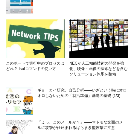
このポートで実行中のプロセスは
NECが人工知能技術の開発を強
どれ？ lsofコマンドの使い方
化、映像・画像の探索などを含む
ソリューション体系を整備
ギョーカイ研究、自己分析――いざという時にオロ
オロしないための「就活準備」基礎の基礎 (1/3)
「えっ、このメールが？」――マトモな文面のメー
ルに攻撃が仕込まれるばらまき型攻撃に注意