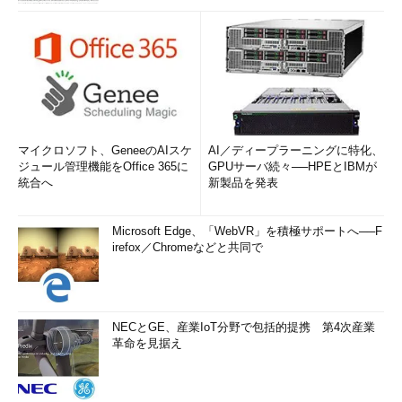
マイクロソフト、GeneeのAIスケ
AI／ディープラーニングに特化、
ジュール管理機能をOffice 365に
GPUサーバ続々──HPEとIBMが
統合へ
新製品を発表
Microsoft Edge、「WebVR」を積極サポートへ──F
irefox／Chromeなどと共同で
NECとGE、産業IoT分野で包括的提携 第4次産業
革命を見据え