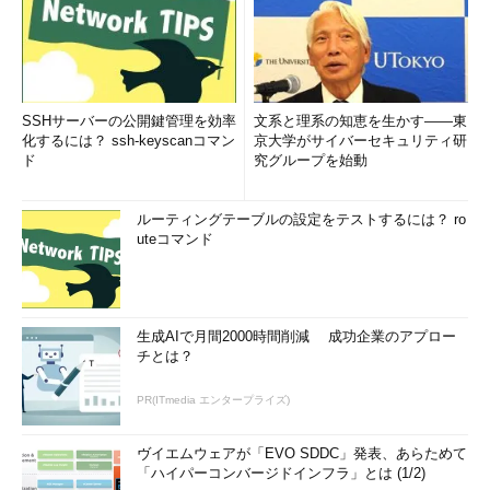
SSHサーバーの公開鍵管理を効率
文系と理系の知恵を生かす――東
化するには？ ssh-keyscanコマン
京大学がサイバーセキュリティ研
ド
究グループを始動
ルーティングテーブルの設定をテストするには？ ro
uteコマンド
生成AIで月間2000時間削減 成功企業のアプロー
チとは？
PR(ITmedia エンタープライズ)
ヴイエムウェアが「EVO SDDC」発表、あらためて
「ハイパーコンバージドインフラ」とは (1/2)