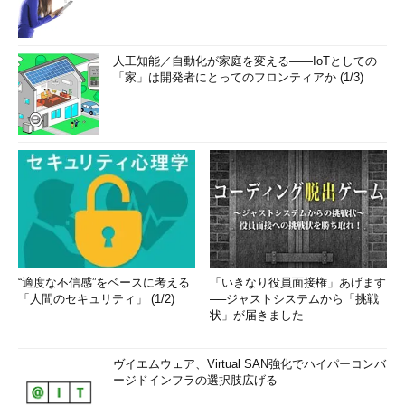
人工知能／自動化が家庭を変える――IoTとしての
「家」は開発者にとってのフロンティアか (1/3)
“適度な不信感”をベースに考える
「いきなり役員面接権」あげます
「人間のセキュリティ」 (1/2)
──ジャストシステムから「挑戦
状」が届きました
ヴイエムウェア、Virtual SAN強化でハイパーコンバ
ージドインフラの選択肢広げる