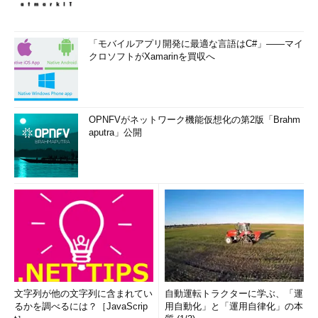
「モバイルアプリ開発に最適な言語はC#」――マイ
クロソフトがXamarinを買収へ
OPNFVがネットワーク機能仮想化の第2版「Brahm
aputra」公開
文字列が他の文字列に含まれてい
自動運転トラクターに学ぶ、「運
るかを調べるには？［JavaScrip
用自動化」と「運用自律化」の本