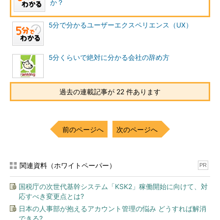
か？
おけばよいでしょう。
5分で分かるユーザーエクスペリエンス（UX）
目次
1分－特許制度とは何なのか
5分くらいで絶対に分かる会社の辞め方
2分－特許権を得るためには
3分－特許を得るための条件（具体例）
過去の連載記事が 22 件あります
4分－特許制度は害悪なのか
5分－特許戦略とビジネス戦略の整合性
前のページへ
次のページへ
3分－特許を得るための条件（具体例）
関連資料（ホワイトペーパー）
PR
国税庁の次世代基幹システム「KSK2」稼働開始に向けて、対
応すべき変更点とは?
日本の人事部が抱えるアカウント管理の悩み どうすれば解消
できる?