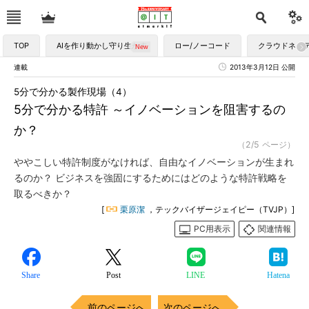
TOP
AIを作り動かし守り生かす
ロー/ノーコード
クラウドネイ
連載
2013年3月12日 公開
5分で分かる製作現場（4）
5分で分かる特許 ～イノベーションを阻害するの
か？
（2/5 ページ）
ややこしい特許制度がなければ、自由なイノベーションが生まれ
るのか？ ビジネスを強固にするためにはどのような特許戦略を
取るべきか？
[
栗原潔
，テックバイザージェイピー（TVJP）]
PC用表示
関連情報
Share
Post
LINE
Hatena
前のページへ
次のページへ