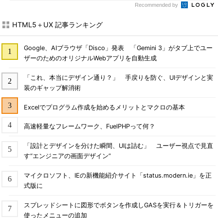
Recommended by
HTML5＋UX 記事ランキング
Google、AIブラウザ「Disco」発表 「Gemini 3」がタブ上でユー
ザーのためのオリジナルWebアプリを自動生成
「これ、本当にデザイン通り？」 手戻りを防ぐ、UIデザインと実
装のギャップ解消術
Excelでプログラム作成を始めるメリットとマクロの基本
高速軽量なフレームワーク、FuelPHPって何？
「設計とデザインを分けた瞬間、UIは詰む」 ユーザー視点で見直
す“エンジニアの画面デザイン”
マイクロソフト、IEの新機能紹介サイト「status.modern.ie」を正
式版に
スプレッドシートに図形でボタンを作成しGASを実行＆トリガーを
使ったメニューの追加