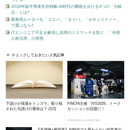
2026年版半導体生存戦略:AI時代の勝敗を分ける4つの「分岐
点」とは?
業務用ルーターを「コスパ」「タイパ」「セキュリティー」
で選ぶなら?
ITエンジニア不足を解消し採用のミスマッチを防ぐ、「外部
人材活用」の実態
チェックしておきたい人気記事
下請けが現場をトンズラ。取り残
FINCHI主催「IVS2026」トーク
された元請けの運命は？ (1/2)
セッションが話題に！
PR(FINCHI on GOETHE)
【見城徹×藤田晋】AI時代でも変わらない経営者の