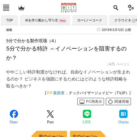
TOP
AIを作り動かし守り生かす
ロー/ノーコード
クラウドネイ
連載
2013年3月12日 公開
5分で分かる製作現場（4）
5分で分かる特許 ～イノベーションを阻害するの
か？
（4/5 ページ）
ややこしい特許制度がなければ、自由なイノベーションが生まれ
るのか？ ビジネスを強固にするためにはどのような特許戦略を
取るべきか？
[
栗原潔
，テックバイザージェイピー（TVJP）]
PC用表示
関連情報
Share
Post
LINE
Hatena
前のページへ
次のページへ