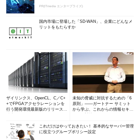
PR(ITmedia エンタープライズ)
国内市場に登場した「SD-WAN」、企業にどんなメ
リットをもたらすか
ザイリンクス、OpenCL、C／C+
未知の脅威に対抗するための「6
+でFPGAアクセラレーションを
原則」――ガートナー サミット
行う開発環境最新版のリリースを
から学ぶ、これからの情報セキュ
発表
リティ対策
これだけはやっておきたい！ 基本的なサーバー管理
に役立つグループポリシー設定