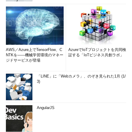
AWS／Azure上でTensorFlow、C
AzureでIoTプロジェクトを共同検
NTKを――機械学習環境のマネー
証する「IoTビジネス共創ラボ」
ジドサービスが登場
「LINE」に「Webカメラ」、のぞき見られた1月 (1/
3)
AngularJS