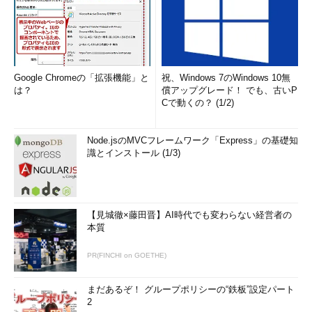
Google Chromeの「拡張機能」と
祝、Windows 7のWindows 10無
は？
償アップグレード！ でも、古いP
Cで動くの？ (1/2)
Node.jsのMVCフレームワーク「Express」の基礎知
識とインストール (1/3)
【見城徹×藤田晋】AI時代でも変わらない経営者の
本質
PR(FINCHI on GOETHE)
まだあるぞ！ グループポリシーの“鉄板”設定パート
2