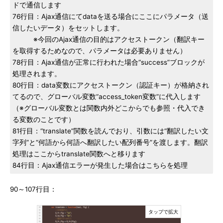
ドで通信します
76行目：Ajax通信にてdataを送る場合にここにパラメータ（送
信したいデータ）をセットします。
※今回のAjax通信の目的はアクセストークン（翻訳キー
を取得するためなので、パラメータは必要ありません）
78行目：Ajax通信が正常に行われた場合“success”ブロックが
処理されます。
80行目：data変数にアクセストークン（認証キー）が格納され
てるので、グローバル変数“access_token変数”に代入します
（※グローバル変数とは関数内外どこからでも参照・代入でき
る変数のことです）
81行目：“translate”関数を読んでおり、引数には“翻訳したい文
字列”と“何語から何語へ翻訳したい配列番号”を渡します。翻訳
処理はここからtranslate関数へと移ります
84行目：Ajax通信エラーが発生した場合はこちらを処理
90～107行目：