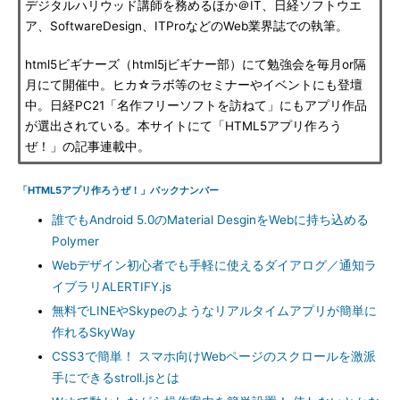
デジタルハリウッド講師を務めるほか＠IT、日経ソフトウエ
ア、SoftwareDesign、ITProなどのWeb業界誌での執筆。
html5ビギナーズ（html5jビギナー部）にて勉強会を毎月or隔
月にて開催中。ヒカ☆ラボ等のセミナーやイベントにも登壇
中。日経PC21「名作フリーソフトを訪ねて」にもアプリ作品
が選出されている。本サイトにて「HTML5アプリ作ろう
ぜ！」の記事連載中。
「HTML5アプリ作ろうぜ！」バックナンバー
誰でもAndroid 5.0のMaterial DesginをWebに持ち込める
Polymer
Webデザイン初心者でも手軽に使えるダイアログ／通知ラ
イブラリALERTIFY.js
無料でLINEやSkypeのようなリアルタイムアプリが簡単に
作れるSkyWay
CSS3で簡単！ スマホ向けWebページのスクロールを激派
手にできるstroll.jsとは