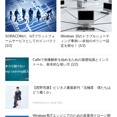
SORACOMの、IoTプラットフォ
Windows 10のトラブルシューテ
ームサービスとしてのインパクト
ィング事例──未知のポリシー設
(1/2)
定を探せ！ (1/2)
Caffeで画像解析を始めるための基礎知識とインス
トール、基本的な使い方 (1/2)
【西野亮廣】ビジネス書最新刊『北極星 僕たちは
どう働くか』
PR(FINCHI on GOETHE)
Windows系ITエンジニアのための産業用ドローン開