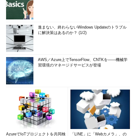
進まない、終わらないWindows Updateのトラブル
に解決策はあるのか？ (1/2)
AWS／Azure上でTensorFlow、CNTKを――機械学
習環境のマネージドサービスが登場
AzureでIoTプロジェクトを共同検
「LINE」に「Webカメラ」、の