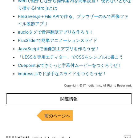
Webで動かしながら操作案内を簡単設置！ 使わないとかな
り損するIntro.jsとは
FileSaver.js＋File APIで作る、ブラウザーのみで画像ファ
イル装飾アプリ
audioタグで音声翻訳アプリを作ろう！
FluxSliderで簡単アニメーションスライド
JavaScriptで画像加工アプリを作ろうぜ！
「LESS＆専用エディター」でCSSをシンプルに書こう
Cuepoint.jsでさくっと字幕付ムービーをつくろうぜ！
impress.jsでド派手なスライドをつくろうぜ！
Copyright © ITmedia, Inc. All Rights Reserved.
関連情報
前のページへ