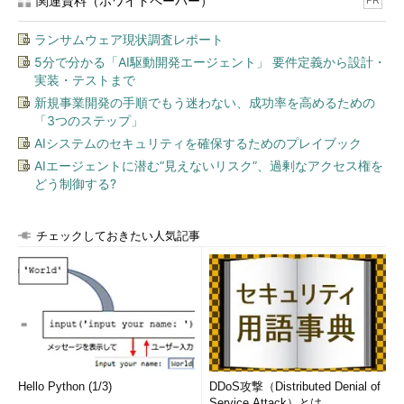
関連資料（ホワイトペーパー）
PR
ランサムウェア現状調査レポート
5分で分かる「AI駆動開発エージェント」 要件定義から設計・
実装・テストまで
新規事業開発の手順でもう迷わない、成功率を高めるための
「3つのステップ」
AIシステムのセキュリティを確保するためのプレイブック
AIエージェントに潜む“見えないリスク”、過剰なアクセス権を
どう制御する?
チェックしておきたい人気記事
Hello Python (1/3)
DDoS攻撃（Distributed Denial of
Service Attack）とは