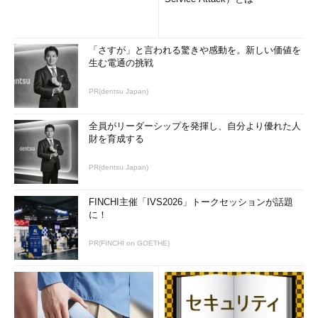
「さすが」と言われる驚きや感動を。新しい価値を
生む電通の挑戦
PR(dentsu Japan)
全員がリーダーシップを発揮し、自分より優れた人
財を育成する
PR(dentsu Japan)
FINCHI主催「IVS2026」トークセッションが話題
に！
PR(FINCHI on GOETHE)