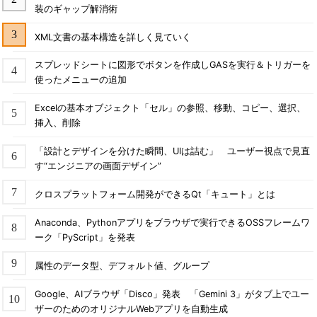
装のギャップ解消術
XML文書の基本構造を詳しく見ていく
スプレッドシートに図形でボタンを作成しGASを実行＆トリガーを
使ったメニューの追加
Excelの基本オブジェクト「セル」の参照、移動、コピー、選択、
挿入、削除
「設計とデザインを分けた瞬間、UIは詰む」 ユーザー視点で見直
す“エンジニアの画面デザイン”
クロスプラットフォーム開発ができるQt「キュート」とは
Anaconda、Pythonアプリをブラウザで実行できるOSSフレームワ
ーク「PyScript」を発表
属性のデータ型、デフォルト値、グループ
Google、AIブラウザ「Disco」発表 「Gemini 3」がタブ上でユー
ザーのためのオリジナルWebアプリを自動生成