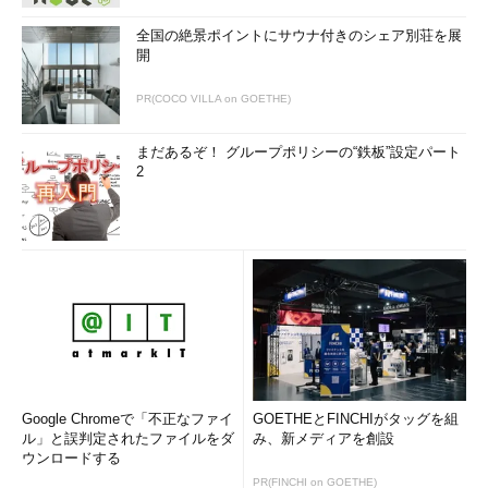
全国の絶景ポイントにサウナ付きのシェア別荘を展
開
PR(COCO VILLA on GOETHE)
まだあるぞ！ グループポリシーの“鉄板”設定パート
2
Google Chromeで「不正なファイ
GOETHEとFINCHIがタッグを組
ル」と誤判定されたファイルをダ
み、新メディアを創設
ウンロードする
PR(FINCHI on GOETHE)