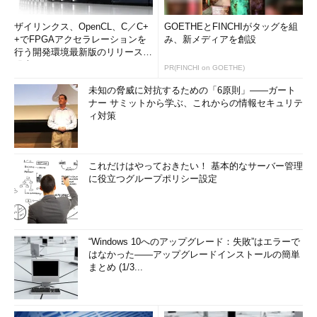
ザイリンクス、OpenCL、C／C+
GOETHEとFINCHIがタッグを組
+でFPGAアクセラレーションを
み、新メディアを創設
行う開発環境最新版のリリースを
発表
PR(FINCHI on GOETHE)
未知の脅威に対抗するための「6原則」――ガート
ナー サミットから学ぶ、これからの情報セキュリテ
ィ対策
これだけはやっておきたい！ 基本的なサーバー管理
に役立つグループポリシー設定
“Windows 10へのアップグレード：失敗”はエラーで
はなかった――アップグレードインストールの簡単
まとめ (1/3...