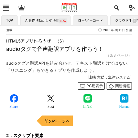
TOP
AIを作り動かし守り生かす
ロー/ノーコード
クラウドネイ
連載
2013年9月11日 公開
HTML5アプリ作ろうぜ！（6）
audioタグで音声翻訳アプリを作ろう！
（3/3 ページ）
audioタグと翻訳APIを組み合わせ、テキスト翻訳だけではない、
「リスニング」もできるアプリを作成しよう。
[山崎 大助，魚津システム]
PC用表示
関連情報
Share
Post
LINE
Hatena
前のページへ
2．スクリプト要素