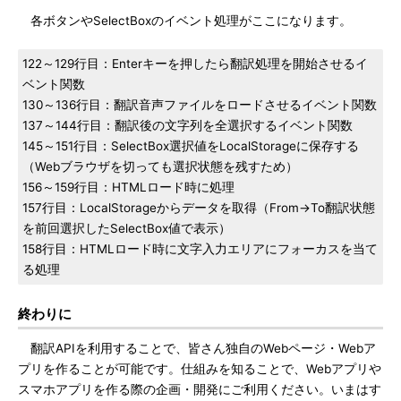
各ボタンやSelectBoxのイベント処理がここになります。
122～129行目：Enterキーを押したら翻訳処理を開始させるイ
ベント関数
130～136行目：翻訳音声ファイルをロードさせるイベント関数
137～144行目：翻訳後の文字列を全選択するイベント関数
145～151行目：SelectBox選択値をLocalStorageに保存する
（Webブラウザを切っても選択状態を残すため）
156～159行目：HTMLロード時に処理
157行目：LocalStorageからデータを取得（From→To翻訳状態
を前回選択したSelectBox値で表示）
158行目：HTMLロード時に文字入力エリアにフォーカスを当て
る処理
終わりに
翻訳APIを利用することで、皆さん独自のWebページ・Webア
プリを作ることが可能です。仕組みを知ることで、Webアプリや
スマホアプリを作る際の企画・開発にご利用ください。いまはす