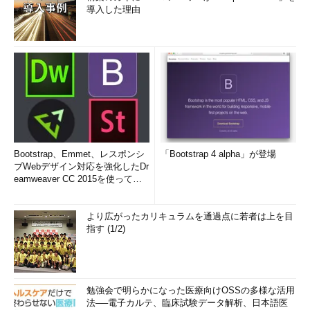
導入した理由
Bootstrap、Emmet、レスポンシ
「Bootstrap 4 alpha」が登場
ブWebデザイン対応を強化したDr
eamweaver CC 2015を使って
み...
より広がったカリキュラムを通過点に若者は上を目
指す (1/2)
勉強会で明らかになった医療向けOSSの多様な活用
法──電子カルテ、臨床試験データ解析、日本語医