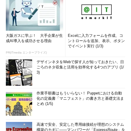
大阪ガスに学ぶ！ 大手企業が生
Excelに入力フォームを作成、コ
成AI導入を成功させる理由
ントロールを追加、表示、ボタン
でイベント実行 (1/3)
PR(ITmedia エンタープライズ)
デザインネタをWebで探す人が知っておきたい、日
ごろのネタ収集と活用を効率化する4つのアプリ (1/
3)
作業手順書はもういらない！ Puppetにおける自動
化の定義書「マニフェスト」の書き方と基礎文法ま
とめ (1/5)
高速で安全、安定した専用線接続が理想のシステム
構築のカギに――マンパワーが「ExpressRoute」を