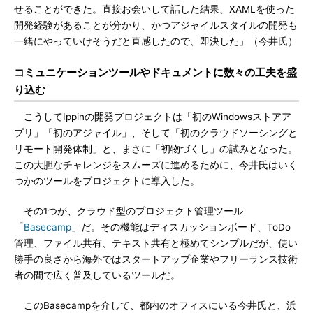
せることができた。直接お会いして話した結果、XAMLを使った
開発経験があることが分かり、かつアジャイルスタイルの開発も
一緒にやっていけそうだと直感したので、即決した」（今井氏）
コミュニケーションツールやドキュメントに数々の工夫を盛
り込む
こうしてIppinの開発プロジェクトは「初のWindowsストアア
プリ」「初のアジャイル」、そして「初のクラウドソーシングと
リモート開発体制」と、まさに「初物づくし」の試みとなった。
この大胆なチャレンジをスムーズに進めるために、今井氏はいく
つかのツールをプロジェクトに導入した。
その1つが、クラウド型のプロジェクト管理ツール
「
Basecamp
」だ。その機能はディスカッションボード、ToDo
管理、ファイル共有、テキスト共有と極めてシンプルだが、使い
勝手の良さから海外ではスタートアップ企業やフリーランス技術
者の間で広く普及しているツールだ。
このBasecampを介して、都内のオフィスにいる今井氏と、浜