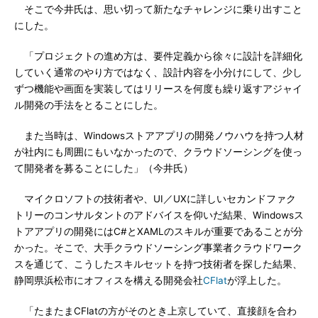
そこで今井氏は、思い切って新たなチャレンジに乗り出すこと
にした。
「プロジェクトの進め方は、要件定義から徐々に設計を詳細化
していく通常のやり方ではなく、設計内容を小分けにして、少し
ずつ機能や画面を実装してはリリースを何度も繰り返すアジャイ
ル開発の手法をとることにした。
また当時は、Windowsストアアプリの開発ノウハウを持つ人材
が社内にも周囲にもいなかったので、クラウドソーシングを使っ
て開発者を募ることにした」（今井氏）
マイクロソフトの技術者や、UI／UXに詳しいセカンドファク
トリーのコンサルタントのアドバイスを仰いだ結果、Windowsス
トアアプリの開発にはC#とXAMLのスキルが重要であることが分
かった。そこで、大手クラウドソーシング事業者クラウドワーク
スを通じて、こうしたスキルセットを持つ技術者を探した結果、
静岡県浜松市にオフィスを構える開発会社
CFlat
が浮上した。
「たまたまCFlatの方がそのとき上京していて、直接顔を合わ