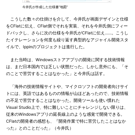
今井氏が作成した仕様書“地図”
こうした数々の仕掛けを介して、今井氏が画面デザインと仕様
をCFlatに伝え、CFlat側でそれを実装、それを今井氏側にフィー
ドバックし、さらに次の仕様を今井氏がCFlatに伝え……。こうし
たイテレーションを何度も繰り返す典型的なアジャイル開発スタ
イルで、Ippinのプロジェクトは進行した。
また当時は、Windowsストアアプリの開発に関する技術情報
は、まだ日本国内では乏しい状態だった。しかし意外にも、「そ
のことで苦労することはなかった」と今井氏は話す。
「海外の技術情報サイトや、マイクロソフトの開発者向けサイ
トには、英語ではあるものの情報が山ほどあったので、技術情報
の不足で苦労することはなかった。開発ツールも使い慣れた
Visual Studio上で、特に難しいことにチャレンジしない限りは、
従来のWindowsアプリの延長線上のような感覚で開発できる。
CFlatの開発者の感想も、『開発作業で特に苦労したことはなか
った』とのことだった」（今井氏）