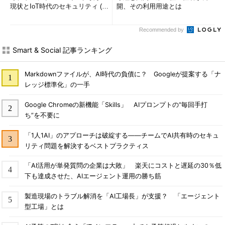
現状とIoT時代のセキュリティ (1/
開、その利用用途とは
2)
Recommended by
Smart & Social 記事ランキング
Markdownファイルが、AI時代の負債に？ Googleが提案する「ナ
レッジ標準化」の一手
Google Chromeの新機能「Skills」 AIプロンプトの“毎回手打
ち”を不要に
「1人1AI」のアプローチは破綻する――チームでAI共有時のセキュ
リティ問題を解決するベストプラクティス
「AI活用が単発質問の企業は大敗」 楽天にコストと遅延の30％低
下も達成させた、AIエージェント運用の勝ち筋
製造現場のトラブル解消を「AI工場長」が支援？ 「エージェント
型工場」とは