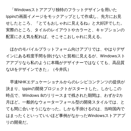
「Windowsストアアプリ独特のフラットデザインを用いた
Ippinの画面イメージをモックアップとして作成し、先方にお見
せしたところ、『とてもおしゃれに見えるね』と大好評でした。
実際のところ、タイルのレイアウトやカラーと、キャプションの
配置にさえ気を配れば、そこそこおしゃれに見える。
ほかのモバイルプラットフォーム向けアプリでは、やはりデザ
インにある程度手間を掛けないと貧相に見えるが、Windowsスト
アアプリなら私のように本職がデザイナーではなくても、高品質
なUIをデザインできた」（今井氏）
早速NHKエデュケーショナルからのレシピコンテンツの提供が
決まり、Ippinの開発プロジェクトがスタートした。しかしこの
時点で、Windows 8のリリースまで残された期間は、わずか2カ
月ほど。一般的なウォーターフォール型の開発スタイルでは、と
ても間に合いそうになかった。しかも手掛けるのは、当時国内で
はまったくといっていいほど事例がなかったWindowsストアアプ
リの開発だ。