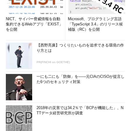
NICT、サイバー脅威情報を自動
Microsoft、プログラミング言語
集約できるWebアプリ「EXIST」
「TypeScript 3.4」のリリース候
を公開
補版（RC）を公開
【西野亮廣】つくりたいものを追求できる環境の作
り方とは
PR(FINCHI on GOETHE)
一にも二にも「防御」を――元CIAのCISOが提言し
た6つのセキュリティ対策
2018年の災害では34.2％で「BCPが機能した」、N
TTデータ経営研究所が調査