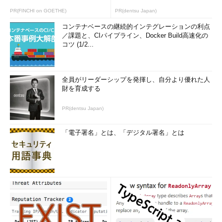
PR(FINCHI on GOETHE)
PR(dentsu Japan)
コンテナベースの継続的インテグレーションの利点
／課題と、CIパイプライン、Docker Build高速化の
コツ (1/2...
全員がリーダーシップを発揮し、自分より優れた人
財を育成する
PR(dentsu Japan)
「電子署名」とは、「デジタル署名」とは