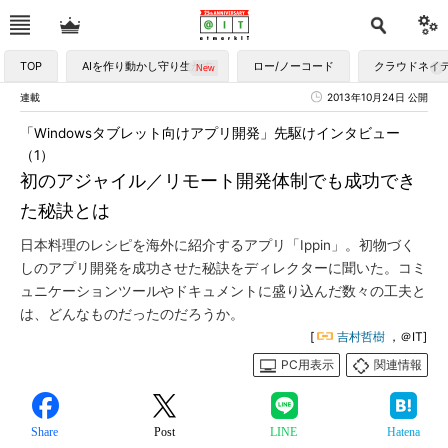
TOP
AIを作り動かし守り生かす
ロー/ノーコード
クラウドネイ
連載
2013年10月24日 公開
「Windowsタブレット向けアプリ開発」先駆けインタビュー
（1）
初のアジャイル／リモート開発体制でも成功でき
た秘訣とは
日本料理のレシピを海外に紹介するアプリ「Ippin」。初物づく
しのアプリ開発を成功させた秘訣をディレクターに聞いた。コミ
ュニケーションツールやドキュメントに盛り込んだ数々の工夫と
は、どんなものだったのだろうか。
[
吉村哲樹
，＠IT]
PC用表示
関連情報
Share
Post
LINE
Hatena