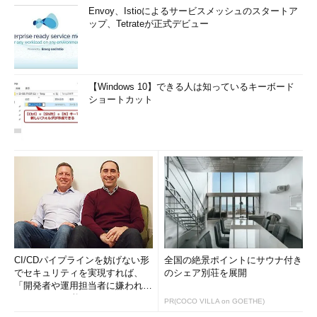
Envoy、Istioによるサービスメッシュのスタートア
ップ、Tetrateが正式デビュー
【Windows 10】できる人は知っているキーボード
ショートカット
CI/CDパイプラインを妨げない形
全国の絶景ポイントにサウナ付き
でセキュリティを実現すれば、
のシェア別荘を展開
「開発者や運用担当者に嫌われな
いWAF」は可能か
PR(COCO VILLA on GOETHE)