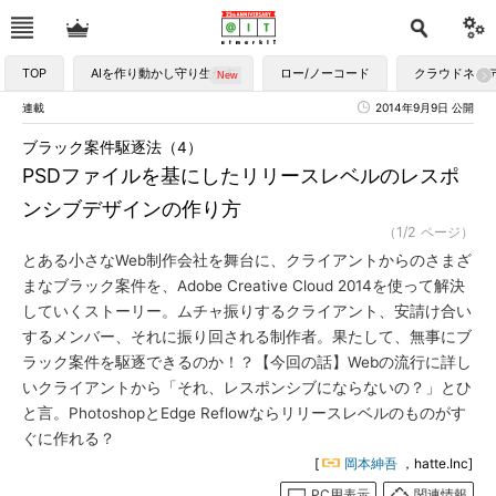
TOP
AIを作り動かし守り生かす
ロー/ノーコード
クラウドネイ
連載
2014年9月9日 公開
ブラック案件駆逐法（4）
PSDファイルを基にしたリリースレベルのレスポ
ンシブデザインの作り方
（1/2 ページ）
とある小さなWeb制作会社を舞台に、クライアントからのさまざ
まなブラック案件を、Adobe Creative Cloud 2014を使って解決
していくストーリー。ムチャ振りするクライアント、安請け合い
するメンバー、それに振り回される制作者。果たして、無事にブ
ラック案件を駆逐できるのか！？【今回の話】Webの流行に詳し
いクライアントから「それ、レスポンシブにならないの？」とひ
と言。PhotoshopとEdge Reflowならリリースレベルのものがす
ぐに作れる？
[
岡本紳吾
，hatte.Inc]
PC用表示
関連情報