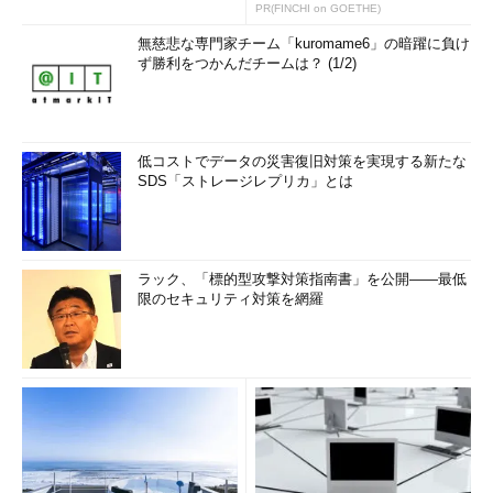
PR(FINCHI on GOETHE)
無慈悲な専門家チーム「kuromame6」の暗躍に負け
ず勝利をつかんだチームは？ (1/2)
低コストでデータの災害復旧対策を実現する新たな
SDS「ストレージレプリカ」とは
ラック、「標的型攻撃対策指南書」を公開――最低
限のセキュリティ対策を網羅