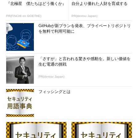
『北極星 僕たちはどう働くか』
自分より優れた人財を育成する
PR(FINCHI on GOETHE)
PR(dentsu Japan)
GitHubが新プランを発表、プライベートリポジトリ
を無料で利用可能に
「さすが」と言われる驚きや感動を。新しい価値を
生む電通の挑戦
PR(dentsu Japan)
フィッシングとは