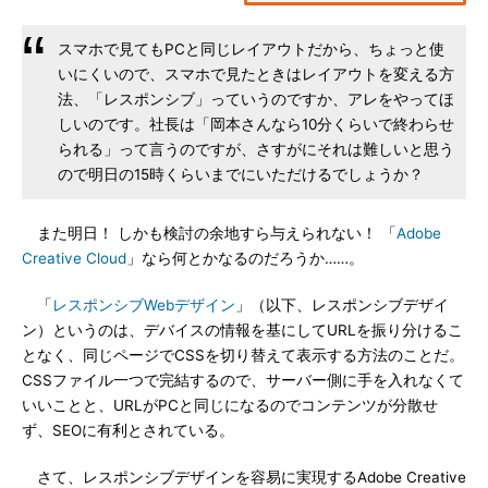
スマホで見てもPCと同じレイアウトだから、ちょっと使
いにくいので、スマホで見たときはレイアウトを変える方
法、「レスポンシブ」っていうのですか、アレをやってほ
しいのです。社長は「岡本さんなら10分くらいで終わらせ
られる」って言うのですが、さすがにそれは難しいと思う
ので明日の15時くらいまでにいただけるでしょうか？
また明日！ しかも検討の余地すら与えられない！ 「
Adobe
Creative Cloud
」なら何とかなるのだろうか……。
「
レスポンシブWebデザイン
」（以下、レスポンシブデザイ
ン）というのは、デバイスの情報を基にしてURLを振り分けるこ
となく、同じページでCSSを切り替えて表示する方法のことだ。
CSSファイル一つで完結するので、サーバー側に手を入れなくて
いいことと、URLがPCと同じになるのでコンテンツが分散せ
ず、SEOに有利とされている。
さて、レスポンシブデザインを容易に実現するAdobe Creative