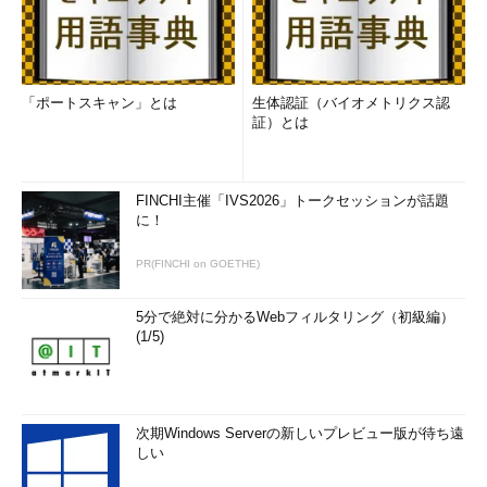
「ポートスキャン」とは
生体認証（バイオメトリクス認
証）とは
FINCHI主催「IVS2026」トークセッションが話題
に！
PR(FINCHI on GOETHE)
5分で絶対に分かるWebフィルタリング（初級編）
(1/5)
次期Windows Serverの新しいプレビュー版が待ち遠
しい