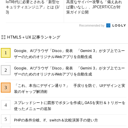
IoT時代に必要とされる「新型セ
高度なサイバー攻撃も「備えあれ
キュリティエンジニア」とは (1/
ば憂いなし」、JPCERT/CCが対
3)
策ガイド公開
Recommended by
HTML5＋UX 記事ランキング
Google、AIブラウザ「Disco」発表 「Gemini 3」がタブ上でユー
ザーのためのオリジナルWebアプリを自動生成
Google、AIブラウザ「Disco」発表 「Gemini 3」がタブ上でユー
ザーのためのオリジナルWebアプリを自動生成
「これ、本当にデザイン通り？」 手戻りを防ぐ、UIデザインと実
装のギャップ解消術
スプレッドシートに図形でボタンを作成しGASを実行＆トリガーを
使ったメニューの追加
PHPの条件分岐、if、switch＆比較演算子の使い方