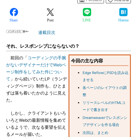
Share
Post
LINE
Hatena
連載目次
それ、レスポンシブにならないの？
前回の「
コーディングの手腕
今回の主な内容
がないデザイナーだけでWebペ
ージ制作をしてみた件につい
Edge ReflowにPSDを読み込
て
」から続いていたLP（ランデ
ませる
ィングページ）制作も、ひとま
各ページのレイアウトの調
ずは落ち着いたかのように見え
整
た。
リリースレベルのHTMLコ
ードで書き出す
しかし、クライアントもいろ
Dreamweaverでレスポンシ
いろとWebの最新情報を集めて
ブデザインを作る場合
いるようで、次なる要望を伝え
次回は、まとめ
るメールが届いた。