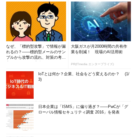
なぜ、「標的型攻撃」で情報が漏
大阪ガスが月2000時間の共有作
れるの？――標的型メールのサン
業を削減！ 現場のAI活用術
プルから攻撃の流れ、対策の考え
方まで、もう一度分かりやすく
PR(ITmedia エンタープライズ)
解...
IoTとは何か？企業、社会をどう変えるのか？ (1/
3)
日本企業は「ISMS」に偏り過ぎ？――PwCが「グ
ローバル情報セキュリティ調査 2016」を発表