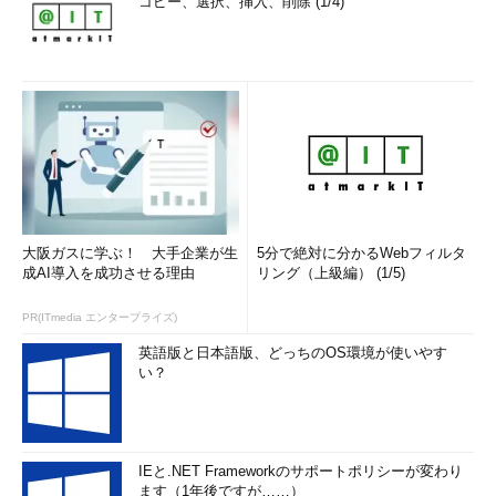
コピー、選択、挿入、削除 (1/4)
楽をする仕組みを共有することこそ、その本質だと気付き、環
境構築の自動化ツールの社内外への展開を行っている。
大阪ガスに学ぶ！ 大手企業が生
5分で絶対に分かるWebフィルタ
成AI導入を成功させる理由
リング（上級編） (1/5)
PR(ITmedia エンタープライズ)
英語版と日本語版、どっちのOS環境が使いやす
い？
IEと.NET Frameworkのサポートポリシーが変わり
ます（1年後ですが……）