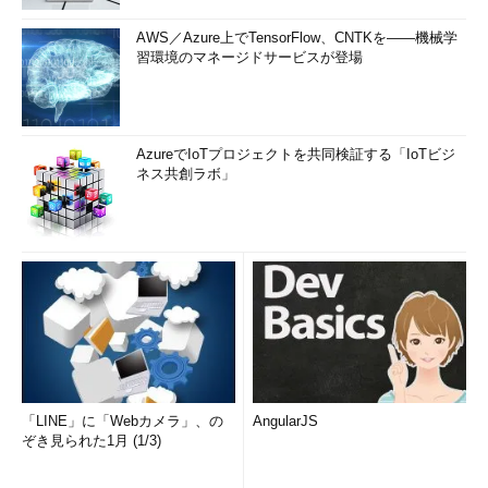
AWS／Azure上でTensorFlow、CNTKを――機械学
習環境のマネージドサービスが登場
AzureでIoTプロジェクトを共同検証する「IoTビジ
ネス共創ラボ」
「LINE」に「Webカメラ」、の
AngularJS
ぞき見られた1月 (1/3)