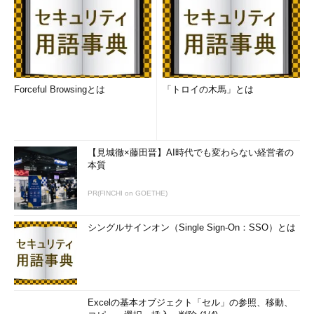
問わずOSSシステムを構築するようになる。
2012年よりOSSシステムの構築自動化に取り組み始め、昔の
苦労を懐かしみつつ自動化の普及促進に取り組んでいる。
個人ではNTSyslog日本語対応版など主にWindows用アプリを
Forceful Browsingとは
「トロイの木馬」とは
手掛ける。趣味は家庭菜園と料理の手動構築で愛車はシルビ
ア。
【見城徹×藤田晋】AI時代でも変わらない経営者の
著者プロフィール
本質
岡本 隆史（おかもと たかし）
PR(FINCHI on GOETHE)
所属：NTT OSSセンタ シニア・エキスパー
シングルサインオン（Single Sign-On：SSO）とは
ト
「楽をすること」に興味があり、単純作業はスクリプト・マク
ロなどでできるだけ自動化するようにしている。しかしなが
ら、楽をするためにツールを作成する苦労も伴い、苦労が実っ
Excelの基本オブジェクト「セル」の参照、移動、
ているどうかは定かではない。