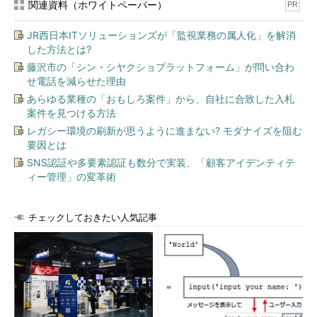
関連資料（ホワイトペーパー）
PR
次回はHTTPサーバーのマニフェストの作り方
JR西日本ITソリューションズが「監視業務の属人化」を解消
次回はHTTPサーバーのセットアップを例にマニフェストの作
した方法とは?
り方を詳しく説明します。お楽しみに。
藤沢市の「シン・シヤクショプラットフォーム」が問い合わ
せ電話を減らせた理由
R子 う～ん、う～ん（悩）
あらゆる業種の「おもしろ案件」から、自社に合致した入札
案件を見つける方法
K男 どうしたのかな？
レガシー環境の刷新が思うように進まない? モダナイズを阻む
要因とは
R子 何回やっても「certificate verify failed」って出ちゃっ
SNS認証や多要素認証も数分で実装、「顧客アイデンティテ
て動かないんです……（泣）
ィー管理」の変革術
K男 ちゃんと説明した通りにセットアップしたかな？
チェックしておきたい人気記事
R子 はい、新しいサーバーを開梱してすぐOSをインストール
して、そのままPuppetを入れたのですが……。
K男 開梱してすぐOSインストールしてPuppet？ インストー
ルした後にNTPで時間合わせた？