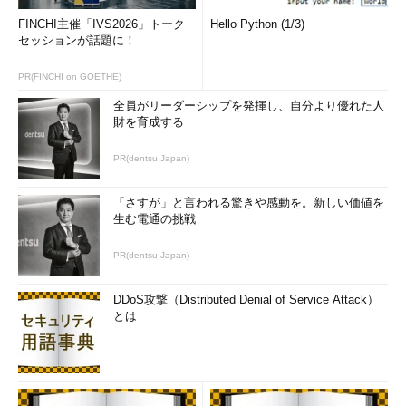
R子 ……あ（汗）
FINCHI主催「IVS2026」トーク
Hello Python (1/3)
セッションが話題に！
K男 あれだけ時間合わせろと注意したのに！ 人の話をちゃん
と聞け～！（おこ）
PR(FINCHI on GOETHE)
全員がリーダーシップを発揮し、自分より優れた人
R子 ご、ごめんなさ～い（泣）
財を育成する
実機を使う場合、agent／master型では時間の合わせ忘れによ
PR(dentsu Japan)
るエラーが多いので注意しましょう。
「さすが」と言われる驚きや感動を。新しい価値を
生む電通の挑戦
著者プロフィール
PR(dentsu Japan)
菅原亮（すがはら りょう）
所属：NTT OSSセンタ シニア・エキスパー
DDoS攻撃（Distributed Denial of Service Attack）
とは
ト
1973年生まれ。10歳の時にプログラミングに目覚める。
1994年にFM-TOWNS上でLinuxを使い始めて以来、仕事趣味