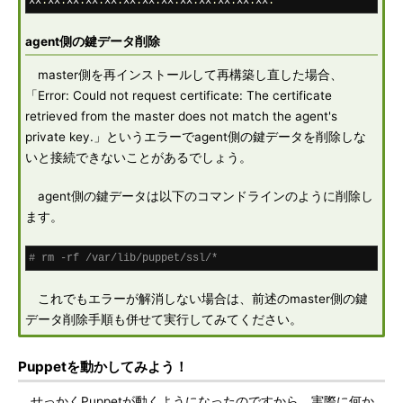
xx
:
xx
:
xx
:
xx
:
xx
:
xx
:
xx
:
xx
:
xx
:
xx
:
xx
:
xx
:
xx
:
agent側の鍵データ削除
master側を再インストールして再構築し直した場合、
「Error: Could not request certificate: The certificate
retrieved from the master does not match the agent's
private key.」というエラーでagent側の鍵データを削除しな
いと接続できないことがあるでしょう。
agent側の鍵データは以下のコマンドラインのように削除し
ます。
# rm -rf /var/lib/puppet/ssl/*
これでもエラーが解消しない場合は、前述のmaster側の鍵
データ削除手順も併せて実行してみてください。
Puppetを動かしてみよう！
せっかくPuppetが動くようになったのですから、実際に何か