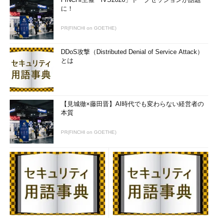
に！
PR(FINCHI on GOETHE)
DDoS攻撃（Distributed Denial of Service Attack）
とは
【見城徹×藤田晋】AI時代でも変わらない経営者の
本質
PR(FINCHI on GOETHE)