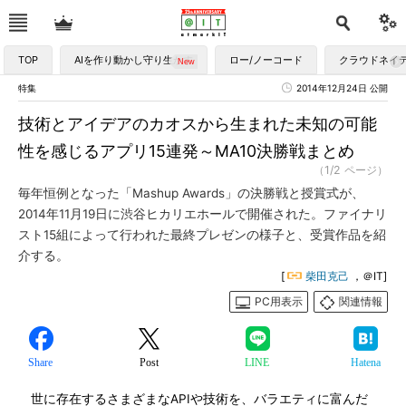
TOP
AIを作り動かし守り生かす
ロー/ノーコード
クラウドネイ
特集
2014年12月24日 公開
技術とアイデアのカオスから生まれた未知の可能
性を感じるアプリ15連発～MA10決勝戦まとめ
（1/2 ページ）
毎年恒例となった「Mashup Awards」の決勝戦と授賞式が、
2014年11月19日に渋谷ヒカリエホールで開催された。ファイナリ
スト15組によって行われた最終プレゼンの様子と、受賞作品を紹
介する。
[
柴田克己
，＠IT]
PC用表示
関連情報
Share
Post
LINE
Hatena
世に存在するさまざまなAPIや技術を、バラエティに富んだ