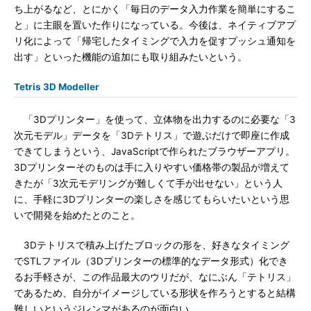
ち上がるなど、とにかく「毎日のデータ入力作業を簡単にするこ
と」に主眼を置いた作りになっている。今後は、ネイティブアプ
リ化によって「帰宅したタイミングで入力を促すプッシュ通知を
出す」といった機能の追加にも取り組みたいという。
Tetris 3D Modeller
「3Dプリンター」を使って、立体物を出力するのに必要な「3
次元モデル」データを「3Dテトリス」で遊ぶだけで即座に作成
できてしまうという、JavaScriptで作られたブラウザーアプリ。
3Dプリンターそのものは手に入りやすい価格帯の製品が増えて
きたが「3次元モデリングが難しくて手が出せない」という人
に、手軽に3Dプリンターの楽しさを感じてもらいたいという思
いで開発を始めたとのこと。
3Dテトリスで積み上げたブロックの形を、好きなタイミング
でSTLファイル（3Dプリンターの標準的なデータ形式）化でき
るお手軽さが、この作品最大のウリだが、なにぶん「テトリス」
であるため、自分がイメージしている形状を作ろうとすると結構
難しいというジレンマがあるのが面白い。