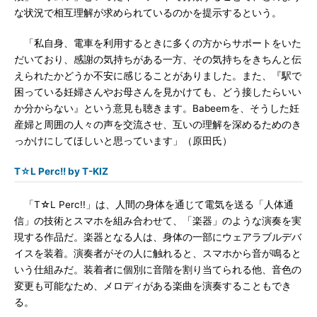
な状況で相互理解が求められているのかを提示するという。
「私自身、電車を利用するときに多くの方からサポートをいた
だいており、感謝の気持ちがある一方、その気持ちをきちんと伝
えられたかどうか不安に感じることがありました。また、『駅で
困っている妊婦さんやお母さんを見かけても、どう接したらいい
か分からない』という意見も聴きます。Babeemを、そうした妊
産婦と周囲の人々の声を交流させ、互いの理解を深めるためのき
っかけにしてほしいと思っています」（原田氏）
T☆L Perc!! by T-KIZ
「T☆L Perc!!」は、人間の身体を通じて電気を送る「人体通
信」の技術とスマホを組み合わせて、「楽器」のような演奏を実
現する作品だ。楽器となる人は、身体の一部にウェアラブルデバ
イスを装着。演奏者がその人に触れると、スマホから音が鳴ると
いう仕組みだ。装着者に個別に音階を割り当てられる他、音色の
変更も可能なため、メロディがある楽曲を演奏することもでき
る。