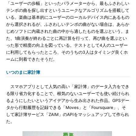
「ユーザーの歩幅」といったパラメーターから、最もふさわしい
テンポの曲を探し出すというユニークなアルゴリズムを搭載して
いる。楽曲は基本的にユーザーのローカルデバイス内にあるもの
から選択されるが、ふさわしいテンポの曲がない場合は、あらか
じめソフトに内蔵された曲の中から適したものを選ぶという。ま
た、1曲演奏が終わるごとに再計算を行って、再び曲を選ぶとい
った形で精度の向上を図っている。テストとして4人のユーザー
に利用してもらったところ、そのうちの3人はタイミング良くホ
ームに到着できたそうだ。
いつのまに家計簿
スマホアプリとして人気の高い「家計簿」のデータ入力をでき
る限り省力化することで、根気のないユーザーでも使い続けられ
るようにしたいというアイデアから生み出された作品。GPSデー
タから行動履歴を記録できる「Moves」と「Foursquare」、そ
して家計簿サービス「ZAIM」のAPIをマッシュアップして作られ
た。