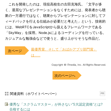
これを開発したのは、現役高校生の古田克海氏。「文字が多
く、退屈なプレゼンテーションをなくすためには、発表者から聴
衆の一方通行ではなく、聴衆からプレゼンテーションに対してフ
ィードバックを行える仕組みが必要だと考えた」という。技術的
には、WebRTCをJavaScriptから扱えるフレームワークである
「SkyWay」を採用。Node.jsによるコーディングを行っている。
カジュアルな勉強会などで使うと、盛り上がりそうな作品だ。
最優秀賞、そして「おばかアプリ部門賞」
は……
Copyright © ITmedia, Inc. All Rights Reserved.
次のページへ
関連資料（ホワイトペーパー）
PR
優秀な「スクラムマスター」が外さない“5大認定資格”とは?
合格するには