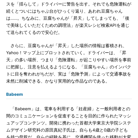
スを「揺らして」ドライバーに警告を出す。それでも危険運転が
続くとついにはちゃぶ台がひっくり返り、あわれ豆腐ちゃん
は……。ちなみに、豆腐ちゃんが「昇天」してしまっても、「後
で美味しくいただくための調理法」が楽天レシピ検索APIを通じ
て送られてくるので安心だ。
さらに、豆腐ちゃんが「昇天」した場所の情報は蓄積され、
Yahoo！マップ上にプロットされていく。ドライバーは、「昇
天」の多い場所、つまり「危険運転」が起こりやすい場所を事前
に把握し、注意を払えるようになる。「豆腐ちゃん」のインパク
トに目を奪われがちだが、実は「危険予測」によって交通事故を
未然に削減できる、かなり実用的な作品なのである。
Babeem
「Babeem」は、電車を利用する「妊産婦」と一般利用者との
間のコミュニケーションを促進することを目的に作られたマッシ
ュアップコンテンツ。開発に携わった首都大学東京大学院システ
ムデザイン研究科の原田真紀子氏は、自らも4歳と0歳の子ども
を持つ母親だ。自らの経験を基に、交通機関を使った移動が大変