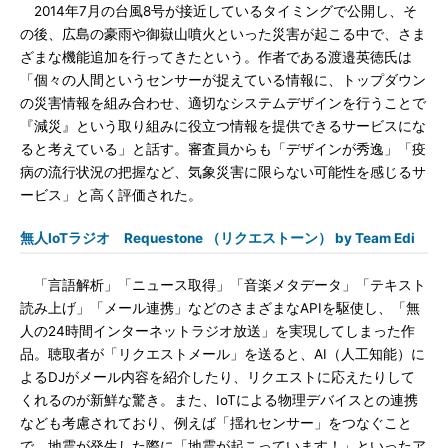
2014年7月の台風8号が接近しているタイミングで公開し、そ
の後、広島の豪雨や御嶽山噴火といった災害が起こる中で、さま
ざまな機能追加を行ってきたという。作者である渡邉英徳氏は
「個々の人間というセンサーが捉えている情報に、トップダウン
の災害情報を組み合わせ、適切なシステムデザインを行うことで
『減災』という取り組みに役立つ情報を提供できるサービスにな
ると考えている」と話す。審査員からも「デザインが秀逸」「疫
病の流行状況の把握など、気象災害に限らない可能性を感じるサ
ービス」と高く評価された。
無人IoTラジオ Requestone （リクエストーン） by Team Edi
「言語解析」「ニュース取得」「音楽メタデータ」「テキスト
読み上げ」「メール連携」などのさまざまなAPIを駆使し、「無
人の24時間インターネットラジオ放送」を実現してしまった作
品。聴取者が「リクエストメール」を送ると、AI（人工知能）に
よるDJがメール内容を紹介したり、リクエストに応えたりして
くれるのが新鮮な驚き。また、IoTによる物理デバイスとの連携
なども考慮されており、例えば「揺れセンサー」をつなぐこと
で、地震が発生した際に「地震が起こっています！」といったア