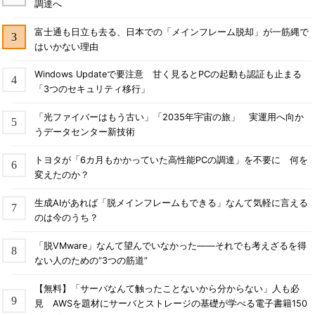
調達へ
富士通も日立も去る、日本での「メインフレーム脱却」が一筋縄で
はいかない理由
Windows Updateで要注意 甘く見るとPCの起動も認証も止まる
「3つのセキュリティ移行」
「光ファイバーはもう古い」「2035年宇宙の旅」 実運用へ向か
うデータセンター新技術
トヨタが「6カ月もかかっていた高性能PCの調達」を不要に 何を
変えたのか？
生成AIがあれば「脱メインフレームもできる」なんて気軽に言える
のは今のうち？
「脱VMware」なんて望んでいなかった――それでも考えざるを得
ない人のための“3つの筋道”
【無料】「サーバなんて触ったことないから分からない」人も必
見 AWSを題材にサーバとストレージの基礎が学べる電子書籍150