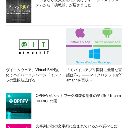
Gate”）が日本国内でも2015年1月15日から利用できるようになっ
テムから「挑戦状」が届きました
た（
図2
）。
ヴイエムウェア、Virtual SAN強
「モバイルアプリ開発に最適な言
化でハイパーコンバージドインフ
語はC#」――マイクロソフトがX
図2
Microsoft Azureとの閉域網接続を提供する「Microso
ラの選択肢広げる
amarinを買収へ
ft Azure ExpressRoute」。エンタープライズレベルでの利
用に適したセキュアで安定した接続を実現する
OPNFVがネットワーク機能仮想化の第2版「Brahm
ExpressRouteがインターネット経由の一般的な接続方法と異
aputra」公開
なるのは、Microsoft Azureデータセンターと顧客データセンタ
ーとの間を専用線サービスで直結する仕組みであること。このた
め、セキュリティレベルや安定性は社内ネットワークと同程度に
文字列が他の文字列に含まれているかを調べるに
高く、回線のレイテンシ（遅延）も小さい。