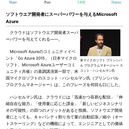
Share
Post
LINE
Hatena
ソフトウエア開発者にスーパーパワーを与えるMicrosoft
Azure
クラウドはソフトウエア開発者スーパ
ーパワーを与えてくれる――。
Microsoft Azureのコミュニティイベ
ント「Go Azure 2015」（日本マイクロ
米マイクロソフト プリンシパ
ソフト、Microsoft Azureユーザーコミ
ル プログラムマネージャー ス
コット・ハンセルマン氏
ュニティ共催）の基調講演第一部で、米
国マイクロソフトのスコット・ハンセルマン氏（プリンシパル
プログラムマネージャー）は、このフレーズを何回も口にした。
ハンセルマン氏は、クラウドには「迅速かつ容易な配信」「伸
縮自在な能力」「使用量に応じた課金」「新しいビジネスシナリ
オの可能性」の四つのメリットがあると指摘。ソフトウエア開発
者にとっても、キャパシティ割り当て量の自動拡張／縮小（オー
トスケーリング）などの機能によって、エンジニアとしての価値