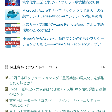
積水化学工業に学ぶハイブリッド環境構築の好例
このように優れた点が多いMicrosoft Azureをアプリケーショ
Microsoft Azureで「パブリッククラウド最大」の仮
ン開発で最大限に活用できるように、マイクロソフトはASP.NET
想マシンG-SeriesやDockerエンジンVM対応を発表
5、.NET Core 5、.NET Compiler Platform（開発コード
正式サービス開始のAzure RemoteApp、フル日本語
名“Roslyn”）などの最新技術で構成される「モダンWeb」（オー
環境のための“勘所”
プンWeb）を2014年11月に発表した。
Hyper-VからAzureへ、仮想マシンの直接レプリケー
「.NET 2015は、Common（共通基盤）の上でASP.NETと.NET
ションが可能に――Azure Site Recoveryアップデー
Coreをサイドバイサイド（並立）で動作させる構造になりま
ト
す」と、ハンセルマン氏（
図1
）。
関連資料（ホワイトペーパー）
PR
JR西日本ITソリューションズが「監視業務の属人化」を解消
した方法とは?
Excel・紙帳票への依存はなぜ続く? 現場DXを阻む課題と改善
のヒント
業務用ルーターを「コスパ」「タイパ」「セキュリティー」
図1
ASP .NETと.NET Core（Linux／Mac OS Xにも対応）
で選ぶなら?
がサイドバイサイドで動作。共通基盤のRyuJIT、.NET Com
日本の人事部が抱えるアカウント管理の悩み どうすれば解消