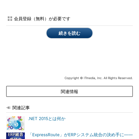
リーズでは速度を60％高めたCPUと大容量メモリを装備する
他、ローカルのSSDストレージにも対応。開発コード
名“Godzilla”のGシリーズには、最適化されたデータワークロー
会員登録（無料）が必要です
ド、最大32CPUコア、450GBのメモリ、6.5TBのローカルSSDス
トレージ、最新のIntelプロセッサーなどが含まれている（関連記
続きを読む
事：
Microsoft Azureで「パブリッククラウド最大」の仮想マシ
ンG-SeriesやDockerエンジンVM対応を発表
）。
Copyright © ITmedia, Inc. All Rights Reserved.
関連情報
関連記事
.NET 2015とは何か
クラウドとオープンソース対応の.NET 2015でモダンWeb
「ExpressRoute」がERPシステム統合の決め手に――
を実現