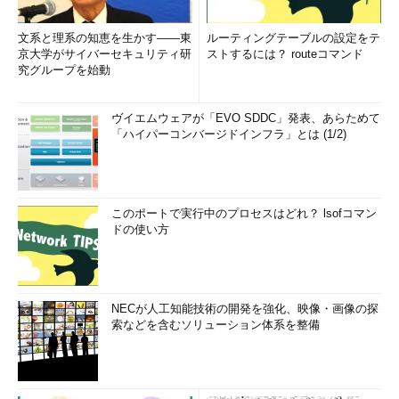
であることも、Microsoft Azureの大きな特長である。稼働環境
（.NET 2015）、運用管理のAPIとインターフェース、プログラ
文系と理系の知恵を生かす――東
ルーティングテーブルの設定をテ
ミングモデルの全てが共通化されているので、システム管理者の
京大学がサイバーセキュリティ研
ストするには？ routeコマンド
育成に要するコストを抑えたり、期間を短縮できるだけでなく、
究グループを始動
運用コストの増加やビジネス機会の損失リスクも避けられる。
ヴイエムウェアが「EVO SDDC」発表、あらためて
セキュリティとネットワークでもエンタープライズレベルを
「ハイパーコンバージドインフラ」とは (1/2)
実現
さらに、Microsoft Azureはエンタープライズレベルの企業が
クラウドに求める「セキュリティ」と「セキュア／高パフォーマ
このポートで実行中のプロセスはどれ？ lsofコマン
ンス／高信頼性のネットワーク」の二つの条件もきちんとクリア
ドの使い方
している。
「マイクロソフトは、世界で2番目に多くサイバー攻撃を受け
ている組織です」と、澤氏。Microsoft Azureを含むマイクロソ
NECが人工知能技術の開発を強化、映像・画像の探
フトの製品やサービスには、そうしたさまざまな攻撃の手法や傾
索などを含むソリューション体系を整備
向を分析して得られた知見が反映されているだけでなく、米連邦
捜査局（FBI）や国際刑事警察機構（ICPO）などの機関と連携し
て、インターネットそのものを安全にするための活動にも積極的