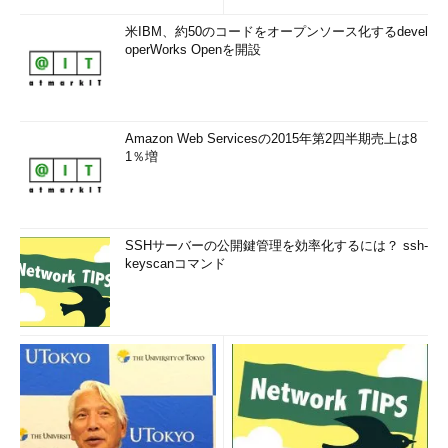
日本マイクロソフト マイクロ
米IBM、約50のコードをオープンソース化するdevel
ソフトテクノロジーセンター
澤氏は、「2020年にはIoT（Internet
operWorks Openを開設
センター長 澤円氏
of Things）でネットにつながるモノが
2120億台に達し、そこで生み出される40ゼタバイト（ZB）のデ
ータは、クラウドで処理されることになります」と指摘。「ハイ
パースケール」「ハイブリッド」「エンタープライズグレード」
Amazon Web Servicesの2015年第2四半期売上は8
の三つの特長を持つMicrosoft Azureは、そうした“データの爆発
1％増
的な増大”にも十分に耐えられるとアピールした。
ハイパースケールな能力の源となっているのは、東日本／西日
本を含む世界19リージョン（地域）に設置されたMicrosoft
SSHサーバーの公開鍵管理を効率化するには？ ssh-
keyscanコマンド
Azureのデータセンターだ。各リージョンには最大16棟のデータ
センタービルディングがあり、1リージョン当たりのサーバー台
数は最大で60万台にも達するという。澤氏は「この60万台とい
う数は、日本国内で年間に出荷されるサーバー台数のほぼ1.5倍
になります」と説明。
また、パブリッククラウド、パートナークラウド、顧客データ
センターを一つのプラットフォームとして扱うハイブリッド環境