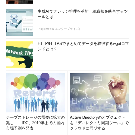
ンセルマン氏が挙げたのは、「モジュール化」「クラウドへのシ
生成AIでナレッジ管理を革新 組織知を統合するツ
ームレスな移行」「オープンソースへの貢献」「迅速な開発スタ
ールとは
イル」「エディターや開発ツールの自由な選択」「クロスプラッ
トフォーム」「高速化」の7点。
PR(ITmedia エンタープライズ)
例えば、オープンソースソフトウエアのOmniSharp（C#用エ
HTTP/HTTPSでまとめてデータを取得するwgetコマ
ディタープラグイン）をローカルホストで動作させてキーボード
ンドとは？
入力を取り込めば、LinuxやMac OS Xの世界で一般的に使われて
いるエディターにもIntellisense並みの予測入力機能を付与できる
という。
リージョンごとにサーバー60万台、世界19リージョンでデ
ータを処理
続く基調講演第二部では、日本マイク
ロソフトの澤円氏（マイクロソフトテク
ノロジーセンター センター長）がエン
テープストレージの需要に拡大の
Active Directoryのオブジェクト
タープライズ向けクラウドとしての
兆し――IDC、2019年までの国内
を「ディレクトリ同期ツール」で
Microsoft Azureについて分かりやすく
市場予測を発表
クラウドに同期する
解説した。