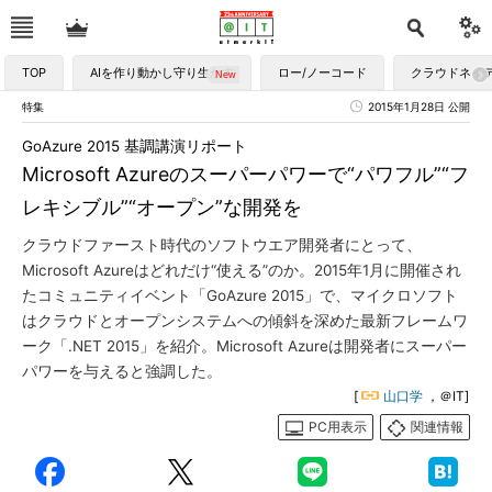
TOP
AIを作り動かし守り生かす
ロー/ノーコード
クラウドネイ
特集
2015年1月28日 公開
GoAzure 2015 基調講演リポート
Microsoft Azureのスーパーパワーで“パワフル”“フ
レキシブル”“オープン”な開発を
クラウドファースト時代のソフトウエア開発者にとって、
Microsoft Azureはどれだけ“使える”のか。2015年1月に開催され
たコミュニティイベント「GoAzure 2015」で、マイクロソフト
はクラウドとオープンシステムへの傾斜を深めた最新フレームワ
ーク「.NET 2015」を紹介。Microsoft Azureは開発者にスーパー
パワーを与えると強調した。
[
山口学
，＠IT]
PC用表示
関連情報