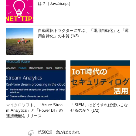
は？［JavaScript］
国内のExpressRoute接続パートナーは、インターネットイニ
シアティブ（IIJ）とエクイニクス・ジャパンの2社。提供パート
ナーとしては、通信事業者6社とシステムインテグレーター28社
自動運転トラクターに学ぶ、「運用自動化」と「運
が名前を連ねている。
用自律化」の本質 (1/3)
最後に澤氏は「今、マイクロソフトはクラウドに本気で取り組
んでいます」とあらためてアピール。オープンソースとコミュニ
ティの世界にも活動領域を広げているMicrosoft Azureをビジネ
スに生かしてほしいと述べた。
マイクロソフト、「Azure Strea
「SIEM」はどうすれば使いこな
m Analytics」と「Power BI」の
せるのか？ (1/2)
連携機能をリリース
第506話 急がばまわれ