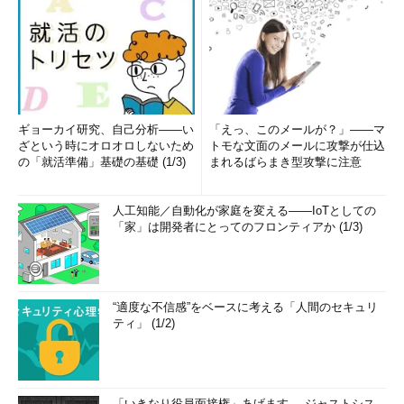
に取り組んでいるという。
例えば、米国のマイクロソフト本社内に2013年11月に設置され
たサイバー犯罪研究機関「Cybercrime Center」は、マルウェア
に感染しているコンピューターをIPアドレスの単位で調査してい
るとのこと。同センターの日本の窓口も務める澤氏は、「アジア
地域に限っても、この2年間で152万件のマルウェア感染事例を発
ギョーカイ研究、自己分析――い
「えっ、このメールが？」――マ
見しました」と胸を張る。
ざという時にオロオロしないため
トモな文面のメールに攻撃が仕込
の「就活準備」基礎の基礎 (1/3)
まれるばらまき型攻撃に注意
また、Microsoft Azureデータセンター内のデータについて、
マイクロソフトは完全なプライバシーと保護を与えると約束して
人工知能／自動化が家庭を変える――IoTとしての
いる。同社COO（最高執行責任者）のケビン・ターナー氏のコミ
「家」は開発者にとってのフロンティアか (1/3)
ットメントを引用するかたちで、澤氏は「いかなる国や行政機関
であっても、保管されているデータは一切渡さないことを宣言し
ます。必要であれば提訴も辞さない覚悟です。また、政府や関連
“適度な不信感”をベースに考える「人間のセキュリ
団体に対し暗号キーを渡すこともありません」と述べた。
ティ」 (1/2)
セキュア／ハイパフォーマンス／高信頼性のネットワークとし
ては、Microsoft Azureとの閉域網（専用線）接続サービス
「Microsoft Azure ExpressRoute」（開発コード名“Golden
「いきなり役員面接権」あげます──ジャストシス