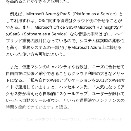
を高めることができると説明した。
例えば、Microsoft AzureをPaaS（Platform as a Service）と
して利用すれば、OSに関する管理はクラウド側に任せることが
できる。また、Microsoft Office 365やMicrosoft HDInsightなど
のSaaS（Software as a Service）なら管理の手間はゼロ。ハイ
ブリッド重視の設計になっているので、システム構築時の柔軟性
も高く、業務システムの一部だけをMicrosoft Azure上に載せる
といった使い方も可能だという。
また、仮想マシンのキャパシティや台数は、ニーズに合わせて
自由自在に拡張／縮小できることもクラウド利用の大きなメリッ
トになる。「私も自作のWebアプリケーションを20ほどのWebサ
イトで運用しています」と、ハンセルマン氏。「人気になってア
クセス数が増えたら自動的にスケールアップ、ユーザーが離れて
いったら自動スケールダウン、といった運用法でメンテナンスの
時間を節約できています」と語る。
さらに、Azure仮想マシンサービスには、パブリッククラウド
業界最大級の能力を備えるものも用意されている。例えば、Dシ