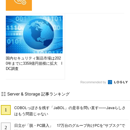
国内セキュリティ製品市場は202
0年までに3359億円規模に拡大 I
DC調査
Recommended by
Server & Storage 記事ランキング
COBOLっぽさを残す「JaBOL」の是非を問い直す――Javaらしさ
はもう問題じゃない
日立が「脱・PC購入」 17万台のグループ向けPCを“サブスク”で