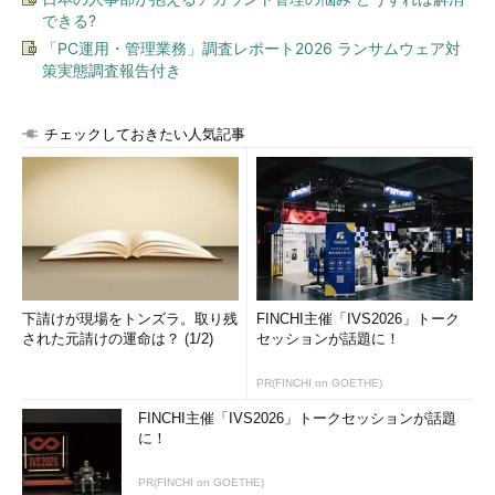
piler Platform、NuGetパッケージはどちらからも利用で
できる?
き、.NET、Node.js、PHP、Python、Javaの各言語をサポ
「PC運用・管理業務」調査レポート2026 ランサムウェア対
ートする
策実態調査報告付き
ASP.NET側ではASP.NET 5、ASP .NET 4.6、Windows
Presentation Foundation（WPF）、Windows Formsのそれぞれ
チェックしておきたい人気記事
が動作するので、Windowsアプリケーション開発環境で作られた
アプリケーションの稼働に向く。一方、小型軽量の.NET
Frameworkエンジンに位置付けられている.NET Coreは、
ASP.NET Core 5の他、.NET Native（プロセッサー依存バイナリ
ーコードへのコンパイラー）、ASP.NET Core 5 for Mac、
ASP.NET Core 5 for Linuxに対応していることが特長だ。
共通基盤となる「Common」に含まれるのは、64ビット版ラ
下請けが現場をトンズラ。取り残
FINCHI主催「IVS2026」トーク
された元請けの運命は？ (1/2)
セッションが話題に！
ンタイムエンジンのRyuJIT（Next Gen JIT）、Compiler as a
Serviceとして企画された.NET Compiler Platform、NuGetパッ
PR(FINCHI on GOETHE)
ケージとして供給される.NET Framework 4.6 Librariesと.NET
Core 5 Librariesなど。使用できるプログラミング言語
FINCHI主催「IVS2026」トークセッションが話題
に！
は、.NET、Node.js、PHP、Python、Javaだ。
PR(FINCHI on GOETHE)
ASP.NET 5／.NET Core 5ベースのモダンWebの特長としてハ