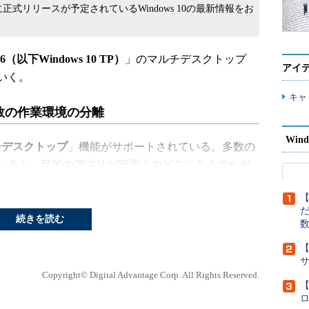
2015年夏に正式リリースが予定されているWindows 10の最新情報をお
26（以下Windows 10 TP）
」のマルチデスクトップ
アイ
いく。
キャ
数の作業環境の分離
Wind
チデスクトップ
」機能がサポートされている。多数の
いると、目的のアプリが画面上のどこにあるのかが
うな場合はマルチデスクトップ機能を使って作業内
【
い分ければよい。例えばデスクトップ1はメインの仕
だ
仕事用、デスクトップ3はWeb閲覧用、などと使い分
続きを読む
【
Copyright© Digital Advantage Corp. All Rights Reserved.
【