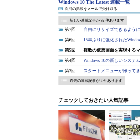
Windows 10 The Latest 連載一覧
次回の掲載をメールで受け取る
新しい連載記事が 92 件あります
7
自由にリサイズできるようになっ
6
15年ぶりに強化されたWindo
5
複数の仮想画面を実現する
4
Windows 10の新しいシ
3
スタートメニューが帰ってきたWi
過去の連載記事が 2 件あります
チェックしておきたい人気記事
Windows 10 TPのマルチデスクトップサポ
Windows 10では（やっと）OSの標準
ンを開いて、同時にいくつかの仕事を並行し
その分使い方は難しくない。