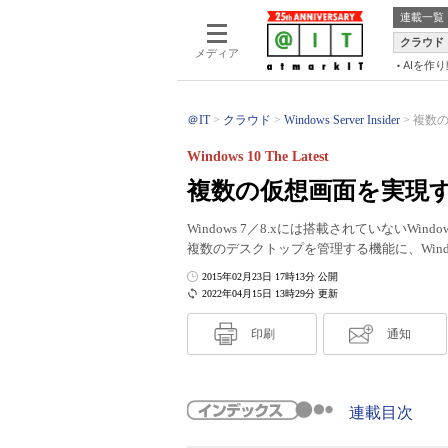
連載一覧
クラウド
メディア
AIを作
＠IT
クラウド
Windows Server Insider
複数の
Windows 10 The Latest
複数の仮想画面を実現
Windows 7／8.xには搭載されていないW
複数のデスクトップを管理する機能に、Wind
2015年02月23日 17時13分 公開
2022年04月15日 13時29分 更新
印刷
通知
連載目次