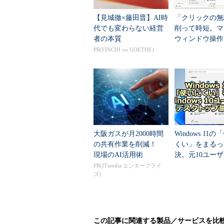
【見城徹×藤田晋】AI時
「クリックの無
代でも変わらない経営
削って時短。マ
一口にマルチデスクトップといっても
者の本質
ウィンドウ操作
10 TPのマルチデスクトップの機
に変えるWindow
PR(FINCHI on GOETHE)
ーザーでも使いやすいのではないだ
定5選
このマルチデスクトップで実現し
関する設定）の切り替えというより
（まとめて）切り替える機能である
ているわけではない。
大阪ガスが月2000時間
Windows 11
デスクトップ画面（デザインや背
の共有作業を削減！
くい」をまるっ
トカット、ファイル、フォルダー、
現場のAI活用術
決。元10ユー
のデスクトップ
PR(ITmedia エンタープライ
覧情報）や通知領域、スタートメニ
ズ)
術
り、どのデスクトップに切り替えて
ただしデスクトップをまたいだド
ない。例えばファイルをコピーしたけ
この記事に関連する製品／サービスを比