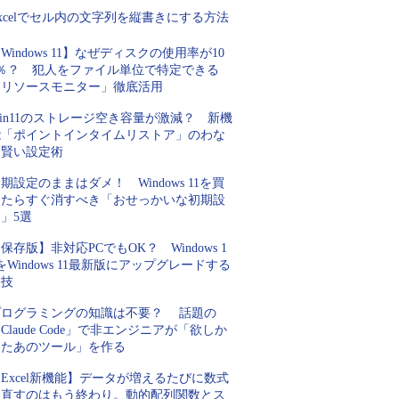
xcelでセル内の文字列を縦書きにする方法
Windows 11】なぜディスクの使用率が10
0％？ 犯人をファイル単位で特定できる
「リソースモニター」徹底活用
in11のストレージ空き容量が激減？ 新機
能「ポイントインタイムリストア」のわな
と賢い設定術
期設定のままはダメ！ Windows 11を買
ったらすぐ消すべき「おせっかいな初期設
」5選
保存版】非対応PCでもOK？ Windows 1
をWindows 11最新版にアップグレードする
裏技
プログラミングの知識は不要？ 話題の
Claude Code」で非エンジニアが「欲しか
ったあのツール」を作る
Excel新機能】データが増えるたびに数式
を直すのはもう終わり。動的配列関数とス