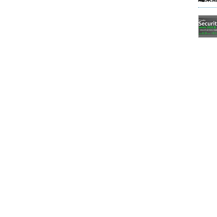
［タスクビュー］ボタンをクリックする。
追加される予定の［タスクビュー］ボタン。タスクビュー自体は
ows 10ではマルチデスクトップの管理も担う。このボタンが表示
クリックして、ポップアップメニューから「［タスクビュ
いデスクトップを追加できる。
ンが画面幅以上並ぶと操作するのが困難なので使う
100個までは試してみた）のデスクトップを作成でき
（名前は「デスクトップ2」）は、最初はアプリケ
態のはずだ。何もないといっても、ユーザーが作成
、フォルダーなどは共通なので、全てそのまま見え
た直後の状態と同じだ。