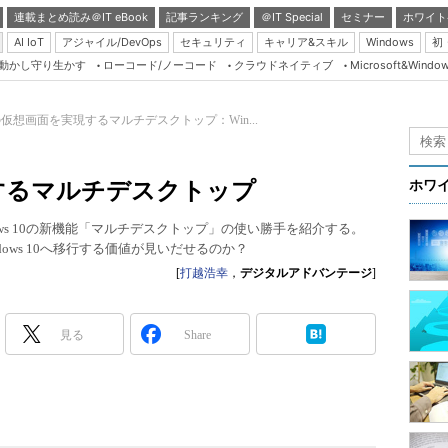
連載まとめ読み＠IT eBook
記事ランキング
＠IT Special
セミナー
ホワイト
AI IoT
アジャイル/DevOps
セキュリティ
キャリア&スキル
Windows
初
り動かし守り生かす
ローコード/ノーコード
クラウドネイティブ
Microsoft&Windo
Server & Storage
HTML5 + UX
仮想画面を実現するマルチデスクトップ：Win...
Smart & Social
Coding Edge
するマルチデスクトップ
ホワ
Java Agile
indows 10の新機能「マルチデスクトップ」の使い勝手を紹介する。
Database Expert
ows 10へ移行する価値が見いだせるのか？
Linux ＆ OSS
[
打越浩幸
，
デジタルアドバンテージ
]
Master of IP Networ
Security & Trust
見る
Share
Test & Tools
Insider.NET
ブログ