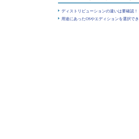
［Ctrl］＋［V］）を組み合わせ
て作業する、といった操作が必要で
ディストリビューションの違いは要確認！『
用途にあったOSやエディションを選択できていま
新しいデスクトップの追加
デスクトップはデフォルトでは「デ
してユーザーがアプリケーションを
に表示される。
別のデスクトップを追加するには
キー）を押して［デスクトップの追加］
では実行中のタスクの一覧を表示するた
スクトップの管理も受け持っている