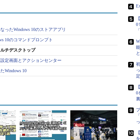
E
【
たWindows 10のストアアプリ
ws 10のコマンドプロンプト
W
マルチデスクトップ
ステム設定画面とアクションセンター
初
ndows 10
定
【
0
「
ート
機能として、仮想デスクトップ機能が用意された。多数のアプリケーショ
て進めるような場合に役立ちそうだ。あまり高機能ではないが、
【