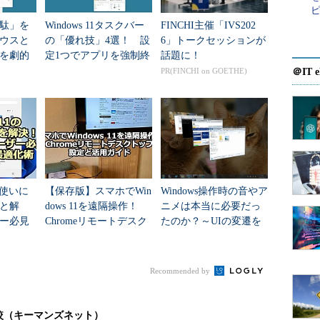
駄」を
Windows 11タスクバー
FINCHI主催「IVS202
ウスと
の「優れ技」4選！ 設
6」トークセッションが
、その機能にはさまざまだ。しかし、Windows
を劇的
定1つでアプリを強制終
話題に！
能はかなり限定的である。その分、かえって初めてのユ
s 11設
了、1クリックで新しい
PR(FINCHI on GOETHE)
＠IT e
ろうか。
ウィンドウを開く方法
など
ているのは、仮想的なデスクトップ画面（やそれに
は、実行中のアプリケーションをグループ化して
。環境や設定が完全にデスクトップごとに隔離され
の「使いに
【保存版】スマホでWin
Windows操作時の音やア
景ビットマップなど）やその上に置いてあるショー
と解
dows 11を遠隔操作！
ニメは本当に必要だっ
そしてタスクバー（実行中のアプリケーションの一
ザー必見
Chromeリモートデスク
たのか？～UIの変遷を
最適化
トップの設定と活用ガ
学ぶ：UX編～
ューなどは全てのデスクトップ間で共有されてお
イド
も同じように作業ができる。
Recommended by
ラッグ＆ドロップのような操作はサポートされてい
れば、切り取りと貼り付け（［Ctrl］＋［C］と
較（キーマンズネット）