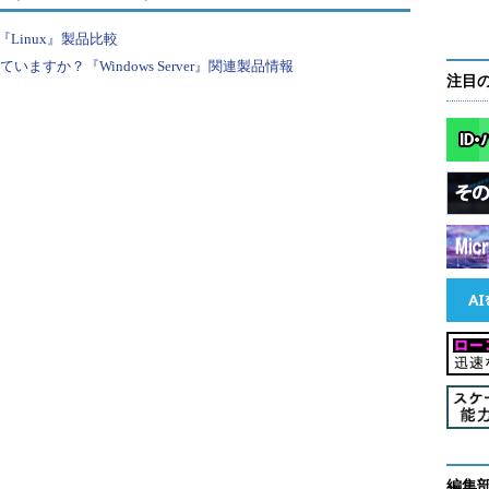
るか、同じデスクトップ内でエクスプローラーを起動し
ある。
Linux』製品比較
すか？『Windows Server』関連製品情報
注目
スクトップ1」の1画面だけが用意されている。そ
起動すると、全てそのデフォルトのデスクトップ上
、［
タスクビュー
］ボタン（［Windows］＋［Tab］
をクリックする。タスクビューは、Windows 8.1
めの機能であったが、Windows 10ではマルチデ
。
編集