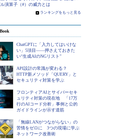
ピル演算子（#）の威力とは
»
ランキングをもっと見る
Book
ChatGPTに「入力してはいけな
い」5項目――押さえておきた
い“生成AIのNGリスト”
API設計の常識が変わる？
HTTP新メソッド「QUERY」と
セキュリティ対策を学ぶ
フロンティアAIとサイバーセキ
ュリティ対策の現在地 「17万
行のAIコード分析」事例と公的
ガイドラインが示す道筋
「無線LANがつながらない」の
苦情をゼロに 3つの現場に学ぶ
ネットワーク改善術