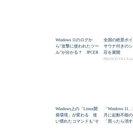
Windows 11のログか
全国の絶景ポイ
ら“攻撃に使われたツー
サウナ付きのシ
ル”が分かる？ JPCER
荘を展開
T/CCの無料分析シート
PR(COCO VILLA o
Windows上の「Linux開
「Windows 11、
発環境」が変わる 使
月に起動不能の
い慣れたコマンドも“そ
「買ったら消す
のまま利用可能”に
期設定」 今か