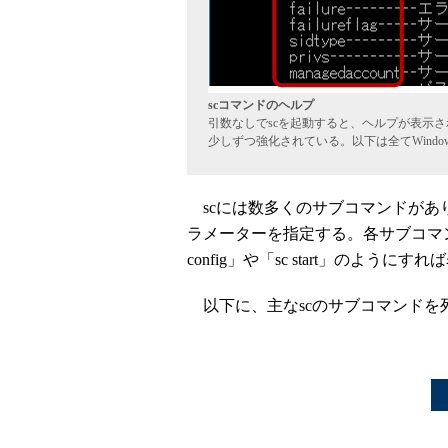
scコマンドのヘルプ
引数なしでscを起動すると、ヘルプが表示され
少しずつ強化されている。以下は全てWindow
scには数多くのサブコマンドがあ
ラメーターを指定する。各サブコマ
config」や「sc start」のように
以下に、主なscのサブコマンドを