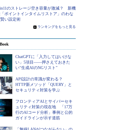
in11のストレージ空き容量が激減？ 新機
能「ポイントインタイムリストア」のわな
と賢い設定術
»
ランキングをもっと見る
Book
ChatGPTに「入力してはいけな
い」5項目――押さえておきた
い“生成AIのNGリスト”
API設計の常識が変わる？
HTTP新メソッド「QUERY」と
セキュリティ対策を学ぶ
フロンティアAIとサイバーセキ
ュリティ対策の現在地 「17万
行のAIコード分析」事例と公的
ガイドラインが示す道筋
「無線LANがつながらない」の