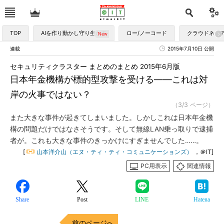
TOP
AIを作り動かし守り生かす
ロー/ノーコード
クラウドネイ
連載
2015年7月10日 公開
セキュリティクラスター まとめのまとめ 2015年6月版
日本年金機構が標的型攻撃を受ける――これは対
岸の火事ではない？
（3/3 ページ）
また大きな事件が起きてしまいました。しかしこれは日本年金機
構の問題だけではなさそうです。そして無線LAN乗っ取りで逮捕
者が。これも大きな事件のきっかけにすぎませんでした……。
[
山本洋介山（エヌ・ティ・ティ・コミュニケーションズ）
，＠IT]
PC用表示
関連情報
Share
Post
LINE
Hatena
前のページへ