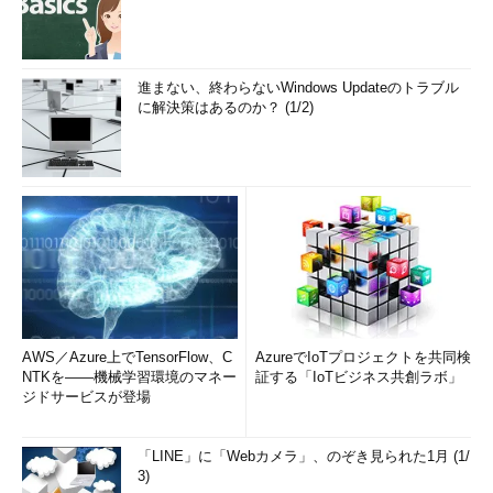
進まない、終わらないWindows Updateのトラブル
に解決策はあるのか？ (1/2)
AWS／Azure上でTensorFlow、C
AzureでIoTプロジェクトを共同検
NTKを――機械学習環境のマネー
証する「IoTビジネス共創ラボ」
ジドサービスが登場
「LINE」に「Webカメラ」、のぞき見られた1月 (1/
3)