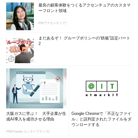
最良の顧客体験をつくるアクセンチュアのカスタマ
ーフロント領域
PR(アクセンチュア)
まだあるぞ！ グループポリシーの“鉄板”設定パート
2
大阪ガスに学ぶ！ 大手企業が生
Google Chromeで「不正なファイ
成AI導入を成功させる理由
ル」と誤判定されたファイルをダ
ウンロードする
PR(ITmedia エンタープライズ)