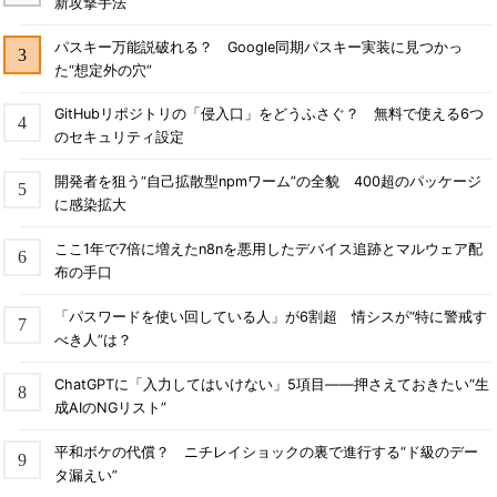
新攻撃手法
パスキー万能説破れる？ Google同期パスキー実装に見つかっ
た“想定外の穴”
GitHubリポジトリの「侵入口」をどうふさぐ？ 無料で使える6つ
のセキュリティ設定
開発者を狙う“自己拡散型npmワーム”の全貌 400超のパッケージ
に感染拡大
ここ1年で7倍に増えたn8nを悪用したデバイス追跡とマルウェア配
布の手口
「パスワードを使い回している人」が6割超 情シスが“特に警戒す
べき人”は？
ChatGPTに「入力してはいけない」5項目――押さえておきたい“生
成AIのNGリスト”
平和ボケの代償？ ニチレイショックの裏で進行する“ド級のデー
タ漏えい”