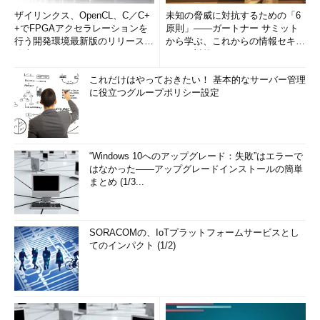
ザイリンクス、OpenCL、C／C+
未知の脅威に対抗するための「6
+でFPGAアクセラレーションを
原則」――ガートナー サミット
行う開発環境最新版のリリースを
から学ぶ、これからの情報セキュ
発表
リティ対策
これだけはやっておきたい！ 基本的なサーバー管理
に役立つグループポリシー設定
“Windows 10へのアップグレード：失敗”はエラーで
はなかった――アップグレードインストールの簡単
まとめ (1/3...
SORACOMの、IoTプラットフォームサービスとし
てのインパクト (1/2)