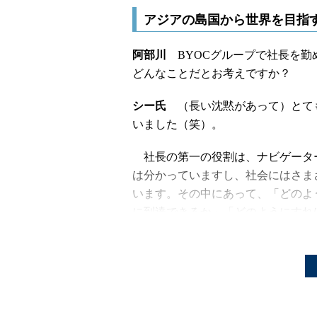
アジアの島国から世界を目指
阿部川
BYOCグループで社長を勤
どんなことだとお考えですか？
シー氏
（長い沈黙があって）とて
いました（笑）。
社長の第一の役割は、ナビゲーター
は分かっていますし、社会にはさま
います。その中にあって、「どのよ
に到達できるか」「どのようにすれ
てナビゲーションをするのが社長の
第二は、さまざまな能力を持った
かち合い、チームに浸透させていけ
ドを提供することです。