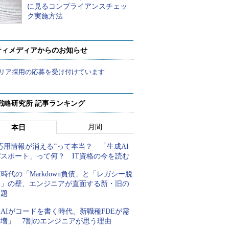
に見るコンプライアンスチェッ
ク実施方法
ティメディアからのお知らせ
リア採用の応募を受け付けています
戦略研究所 記事ランキング
月間
本日
応用情報が消える”って本当？ 「生成AI
パスポート」って何？ IT資格の今を読む
I時代の「Markdown負債」と「レガシー脱
却」の壁、エンジニアが直面する新・旧の
課題
AIがコードを書く時代、新職種FDEが需
要増」 7割のエンジニアが思う理由