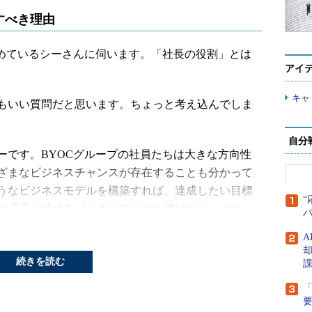
すべき理由
めているシーさんに伺います。「社長の役割」とは
アイ
キャ
もいい質問だと思います。ちょっと考え込んでしま
自分
です。BYOCグループの社員たちは大きな方向性
ざまなビジネスチャンスが存在することも分かって
うなビジネスモデルを構築すれば、達成したい目標
“
ば成長し続けるビジネスモデルを描けるか」につい
役割です。
A
人材を適材適所に配置することです。ビジョンを分
続きを読む
る人材を採用し、彼らが成長できるようなフィール
「