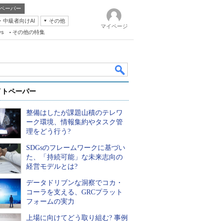
ペーパー
・中級者向けAI
その他
マイページ
ws
その他の特集
イトペーパー
整備はしたが課題山積のテレワ
ーク環境、情報集約やタスク管
理をどう行う?
SDGsのフレームワークに基づい
k
た、「持続可能」な未来志向の
経営モデルとは?
データドリブンな洞察でコカ・
コーラを支える、GRCプラット
フォームの実力
上場に向けてどう取り組む? 事例