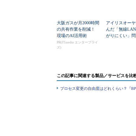
大阪ガスが月2000時間
アイリスオーヤ
の共有作業を削減！
んだ「無線LA
現場のAI活用術
がりにくい」問
を変えて解決し
PR(ITmedia エンタープライ
ズ)
この記事に関連する製品／サービスを比
プロセス変更の自由度はどれくらい？『B