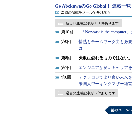
Go AbekawaのGo Global！ 連載一覧
第三は多くの機会を与えることです
次回の掲載をメールで受け取る
ス市場を国内だけに限定してしまう
持ち、より多くのビジネスの機会を
新しい連載記事が 181 件あります
す。
10
「Network is the c
9
情熱もチームワーク力も必
阿部川
シーさんはビジネスのター
は
ローバルな視点を持つことを推奨し
8
失敗は恐れるものではない
シー氏
もちろんです。私たちの最
7
エンジニアが良いキャリア
うことです。隣国が地続きのヨーロ
6
テクノロジでより良い未来
からこそ、外に出ていくこと、自分
米国人ワーキングマザー経
切なのです。
過去の連載記事が 5 件あります
米国は市場が広大かつ技術水準が
に対し台湾は人口約2300万人です
前のページへ
ません。ですから、サービスであれ
切なのです。