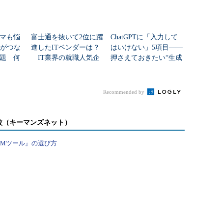
マも悩
富士通を抜いて2位に躍
ChatGPTに「入力して
Nがつな
進したITベンダーは？
はいけない」5項目――
題 何
IT業界の就職人気企
押さえておきたい“生成
た？
業トップ20
AIのNGリスト”
Recommended by
較（キーマンズネット）
PMツール』の選び方