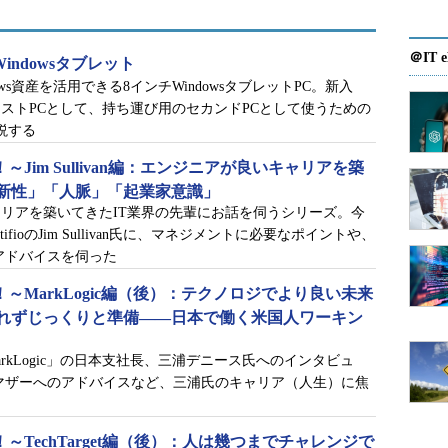
＠IT e
indowsタブレット
ws資産を活用できる8インチWindowsタブレットPC。新入
ストPCとして、持ち運び用のセカンドPCとして使うための
解説する
obal！～Jim Sullivan編：エンジニアが良いキャリアを築
新性」「人脈」「起業家意識」
リアを築いてきたIT業界の先輩にお話を伺うシリーズ。今
fioのJim Sullivan氏に、マネジメントに必要なポイントや、
アドバイスを伺った
lobal！～MarkLogic編（後）：テクノロジでより良い未来
れずじっくりと準備――日本で働く米国人ワーキン
arkLogic」の日本支社長、三浦デニース氏へのインタビュ
エンジニアに大切なのは、まずは恐れずに英語を話すこ
マザーへのアドバイスなど、三浦氏のキャリア（人生）に焦
lobal！～TechTarget編（後）：人は幾つまでチャレンジで
う一つの大切なこと