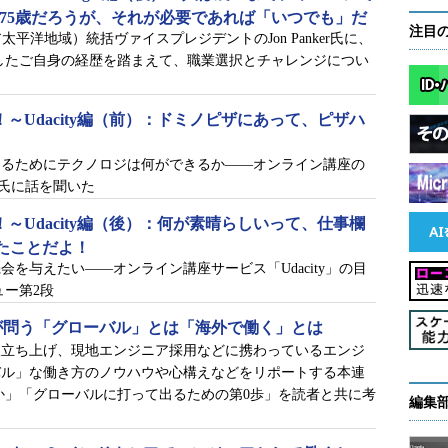
、75歳だろうが、それが必要であれば「いつでも」だ
注目
アジア太平洋地域）統括ヴァイスプレジデントのJon Panker氏に、
したご自身の経歴を踏まえて、職業選択とチャレンジについ
lobal！～Udacity編（前）：ドミノピザにあって、ピザハ
けるためにテクノロジは何ができるか――オンライン講座の
ェン氏に話を聞いた
lobal！～Udacity編（後）：何が素晴らしいって、仕事欄
たことだよ！
を与えたい――オンライン講座サービス「Udacity」の目
ー第2段
が問う「グローバル」とは「海外で働く」とは
人立ち上げ、現地エンジニア採用などに携わっているエンジ
バル」な働き方のノウハウや心構えなどをリポートする本連
か」「グローバルに打って出るための第0歩」を読者と共に考
編集