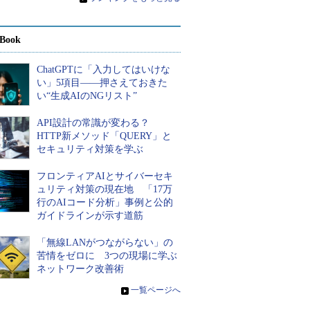
Book
ChatGPTに「入力してはいけな
い」5項目――押さえておきた
い“生成AIのNGリスト”
API設計の常識が変わる？
HTTP新メソッド「QUERY」と
セキュリティ対策を学ぶ
フロンティアAIとサイバーセキ
ュリティ対策の現在地 「17万
行のAIコード分析」事例と公的
ガイドラインが示す道筋
「無線LANがつながらない」の
苦情をゼロに 3つの現場に学ぶ
ネットワーク改善術
»
一覧ページへ