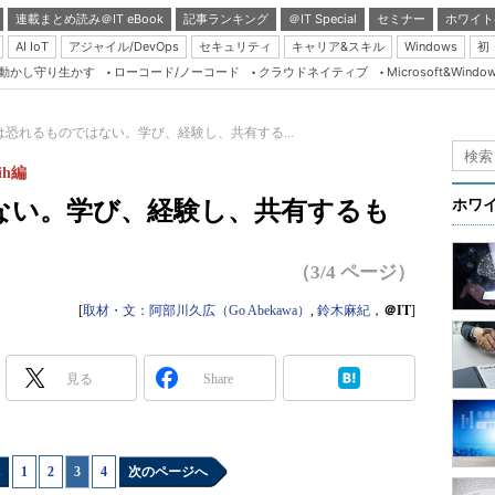
連載まとめ読み＠IT eBook
記事ランキング
＠IT Special
セミナー
ホワイト
AI IoT
アジャイル/DevOps
セキュリティ
キャリア&スキル
Windows
初
り動かし守り生かす
ローコード/ノーコード
クラウドネイティブ
Microsoft&Windo
Server & Storage
HTML5 + UX
は恐れるものではない。学び、経験し、共有する...
Smart & Social
hih編
Coding Edge
ない。学び、経験し、共有するも
ホワ
Java Agile
Database Expert
（3/4 ページ）
Linux ＆ OSS
[
取材・文：阿部川久広（Go Abekawa）
,
鈴木麻紀
，
＠IT
]
Master of IP Networ
Security & Trust
見る
Share
Test & Tools
Insider.NET
1
|
2
|
3
|
4
次のページへ
ブログ