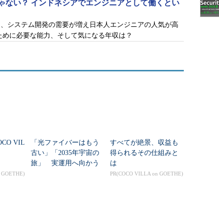
じゃない？ インドネシアでエンジニアとして働くとい
は、システム開発の需要が増え日本人エンジニアの人気が高
ために必要な能力、そして気になる年収は？
O VIL
「光ファイバーはもう
すべてが絶景、収益も
選
古い」「2035年宇宙の
得られるその仕組みと
旅」 実運用へ向かう
は
データセンター新技術
n GOETHE)
PR(COCO VILLA on GOETHE)