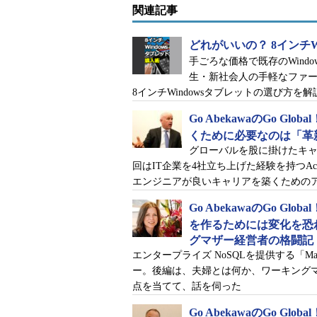
関連記事
どれがいいの？ 8インチW
手ごろな価格で既存のWindo
生・新社会人の手軽なファー
8インチWindowsタブレットの選び方を
Go AbekawaのGo Gl
くために必要なのは「革
グローバルを股に掛けたキャ
回はIT企業を4社立ち上げた経験を持つActi
エンジニアが良いキャリアを築くための
Go AbekawaのGo G
を作るためには変化を恐
グマザー経営者の格闘記
エンタープライズ NoSQLを提供する「M
シー氏から読者へのメッセージ「日本の
ー。後編は、夫婦とは何か、ワーキング
と」
点を当てて、話を伺った
Go AbekawaのGo G
日本のエンジニアに伝えたい、も