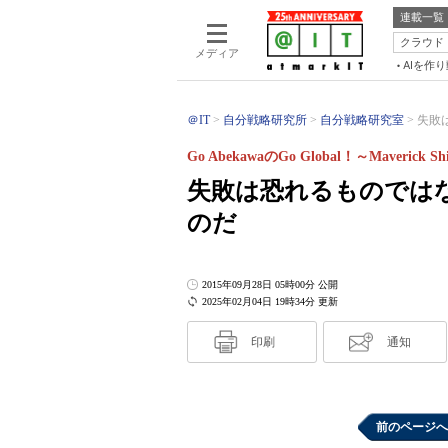
連載一覧
クラウド
メディア
AIを作
＠IT
自分戦略研究所
自分戦略研究室
失敗
Go AbekawaのGo Global！～Maverick S
失敗は恐れるものでは
のだ
2015年09月28日 05時00分 公開
2025年02月04日 19時34分 更新
印刷
通知
前のページへ