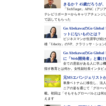
きるか？ 45歳だろうが
「TechTarget」APAC（
テレビリポーターからキャリアチェンジ
て話してもらった
Go AbekawaのGo G
ットにないものとは？
ビジネスマンが生涯学び続
雄「Udacity」のVP、クラリッサ・シ
Go AbekawaのGo G
に「Web開発者」と書け
全ての意欲がある人に学ぶ機会
指す教育とは何か。女性副社長インタビュ
元MSエバンジェリスト
単身ベトナムに移住し、法
ニアの姿を通じて「グロー
載。初回は「そもそもグローバルとは何
えます