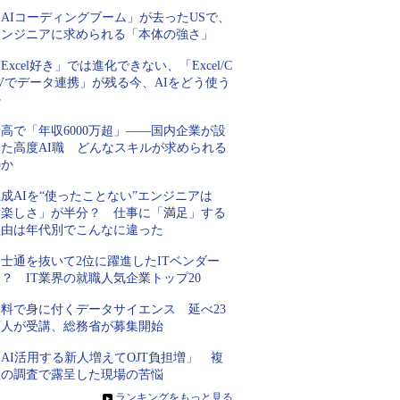
AIコーディングブーム」が去ったUSで、
エンジニアに求められる「本体の強さ」
Excel好き」では進化できない、「Excel/C
Vでデータ連携」が残る今、AIをどう使う
か
高で「年収6000万超」――国内企業が設
けた高度AI職 どんなスキルが求められる
のか
成AIを“使ったことない”エンジニアは
「楽しさ」が半分？ 仕事に「満足」する
理由は年代別でこんなに違った
士通を抜いて2位に躍進したITベンダー
？ IT業界の就職人気企業トップ20
無料で身に付くデータサイエンス 延べ23
万人が受講、総務省が募集開始
AI活用する新人増えてOJT負担増」 複
数の調査で露呈した現場の苦悩
»
ランキングをもっと見る