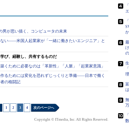
「
。台湾は小さな国なので、クラウドやIoTのビジネ
と、市場も小さくなります。ですから、視野を広く
台湾で働くエンジニアに与えることが重要なので
「
S
omputer」の男が思い描く、コンピュータの未来
要ない――米国人起業家が「一緒に働きたいエンジニア」と
ゲットをグローバルに広げるだけではなく、人がグ
最
ていますね。
。学び、経験し、共有するものだ
大のチャレンジは、日本同様に「島国である」とい
生
を築くために必要なのは「革新性」「人脈」「起業家意識」
ッパなどに比べると外国との行き来が簡単ではない
を作るためには変化を恐れずじっくりと準備――日本で働く
たちとは違うさまざまな国で学ぶことが、とても大
営者の格闘記
富
は
高いので、高水準な事例が数多く存在します。それ
から、国内の事例が必ずしも世界で通用するとは限り
1
|
2
|
3
|
4
次のページへ
、人であれ、世界の他の地域を念頭に置くことが大
「
Copyright © ITmedia, Inc. All Rights Reserved.