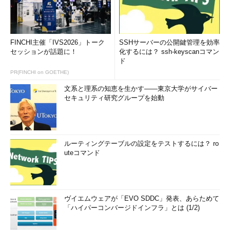
FINCHI主催「IVS2026」トーク
SSHサーバーの公開鍵管理を効率
セッションが話題に！
化するには？ ssh-keyscanコマン
ド
PR(FINCHI on GOETHE)
文系と理系の知恵を生かす――東京大学がサイバー
セキュリティ研究グループを始動
ルーティングテーブルの設定をテストするには？ ro
uteコマンド
ヴイエムウェアが「EVO SDDC」発表、あらためて
「ハイパーコンバージドインフラ」とは (1/2)