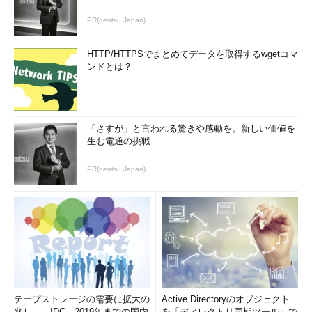
PR(dentsu Japan)
HTTP/HTTPSでまとめてデータを取得するwgetコマ
ンドとは？
「さすが」と言われる驚きや感動を。新しい価値を
生む電通の挑戦
PR(dentsu Japan)
テープストレージの需要に拡大の
Active Directoryのオブジェクト
兆し――IDC、2019年までの国内
を「ディレクトリ同期ツール」で