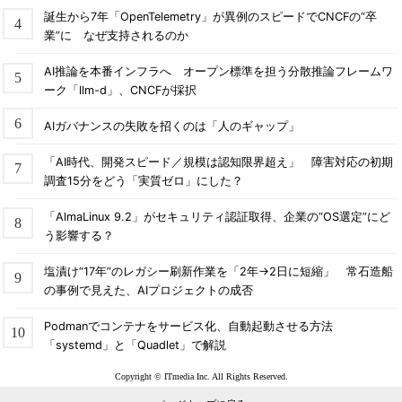
誕生から7年「OpenTelemetry」が異例のスピードでCNCFの“卒
業”に なぜ支持されるのか
AI推論を本番インフラへ オープン標準を担う分散推論フレームワ
ーク「llm-d」、CNCFが採択
AIガバナンスの失敗を招くのは「人のギャップ」
「AI時代、開発スピード／規模は認知限界超え」 障害対応の初期
調査15分をどう「実質ゼロ」にした？
「AlmaLinux 9.2」がセキュリティ認証取得、企業の“OS選定”にど
う影響する？
塩漬け“17年”のレガシー刷新作業を「2年→2日に短縮」 常石造船
の事例で見えた、AIプロジェクトの成否
Podmanでコンテナをサービス化、自動起動させる方法
「systemd」と「Quadlet」で解説
Copyright © ITmedia Inc. All Rights Reserved.