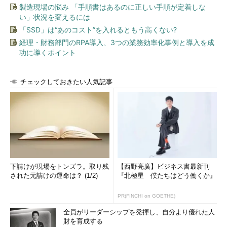
製造現場の悩み 「手順書はあるのに正しい手順が定着しな
い」状況を変えるには
「SSD」は“あのコスト”を入れるともう高くない?
経理・財務部門のRPA導入、3つの業務効率化事例と導入を成
功に導くポイント
チェックしておきたい人気記事
下請けが現場をトンズラ。取り残
【西野亮廣】ビジネス書最新刊
された元請けの運命は？ (1/2)
『北極星 僕たちはどう働くか』
PR(FINCHI on GOETHE)
全員がリーダーシップを発揮し、自分より優れた人
財を育成する