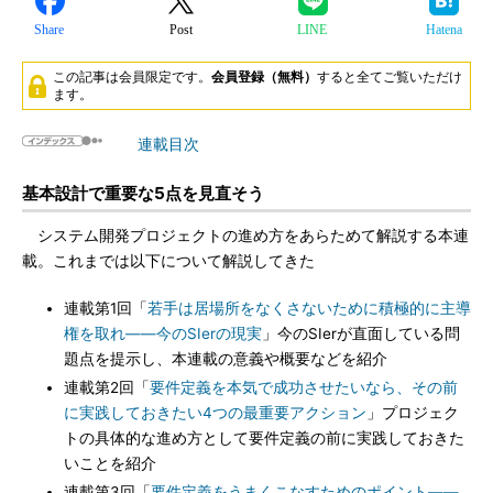
Share
Post
LINE
Hatena
この記事は会員限定です。
会員登録（無料）
すると全てご覧いただけ
ます。
連載目次
基本設計で重要な5点を見直そう
システム開発プロジェクトの進め方をあらためて解説する本連
載。これまでは以下について解説してきた
連載第1回「
若手は居場所をなくさないために積極的に主導
権を取れ――今のSIerの現実
」今のSIerが直面している問
題点を提示し、本連載の意義や概要などを紹介
連載第2回「
要件定義を本気で成功させたいなら、その前
に実践しておきたい4つの最重要アクション
」プロジェク
トの具体的な進め方として要件定義の前に実践しておきた
いことを紹介
連載第3回「
要件定義をうまくこなすためのポイント――