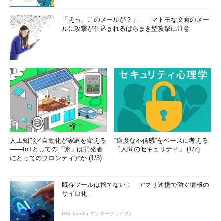
「えっ、このメールが？」――マトモな文面のメー
ルに攻撃が仕込まれるばらまき型攻撃に注意
人工知能／自動化が家庭を変える
“適度な不信感”をベースに考える
――IoTとしての「家」は開発者
「人間のセキュリティ」 (1/2)
にとってのフロンティアか (1/3)
既存ツールは捨てない！ アプリ連携で防ぐ情報の
サイロ化
PR(ITmedia エンタープライズ)