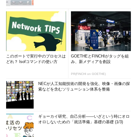
このポートで実行中のプロセスは
GOETHEとFINCHIがタッグを組
どれ？ lsofコマンドの使い方
み、新メディアを創設
PR(FINCHI on GOETHE)
NECが人工知能技術の開発を強化、映像・画像の探
索などを含むソリューション体系を整備
ギョーカイ研究、自己分析――いざという時にオロ
オロしないための「就活準備」基礎の基礎 (1/3)