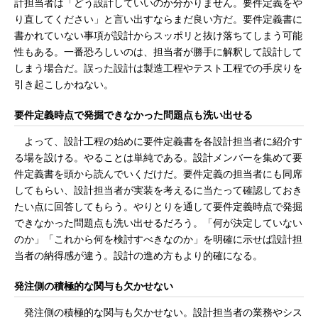
計担当者は「どう設計していいのか分かりません。要件定義をや
り直してください」と言い出すならまだ良い方だ。要件定義書に
書かれていない事項が設計からスッポリと抜け落ちてしまう可能
性もある。一番恐ろしいのは、担当者が勝手に解釈して設計して
しまう場合だ。誤った設計は製造工程やテスト工程での手戻りを
引き起こしかねない。
要件定義時点で発掘できなかった問題点も洗い出せる
よって、設計工程の始めに要件定義書を各設計担当者に紹介す
る場を設ける。やることは単純である。設計メンバーを集めて要
件定義書を頭から読んでいくだけだ。要件定義の担当者にも同席
してもらい、設計担当者が実装を考えるに当たって確認しておき
たい点に回答してもらう。やりとりを通して要件定義時点で発掘
できなかった問題点も洗い出せるだろう。「何が決定していない
のか」「これから何を検討すべきなのか」を明確に示せば設計担
当者の納得感が違う。設計の進め方もより的確になる。
発注側の積極的な関与も欠かせない
発注側の積極的な関与も欠かせない。設計担当者の業務やシス