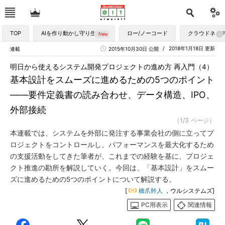
TOP
AIを作り動かし守り生かす
ロー/ノーコード
クラウドネイ
2018年1月18日 更新
連載
2015年10月30日 公開
明日から使えるシステム開発プロジェクトの進め方 再入門（4）
基本設計をスムーズに進めるための5つのポイント
――要件定義書の読み合わせ、データ構造、IPO、
外部接続
（1/3 ページ）
本連載では、システムを外部に発注する事業会社の側に立ってプ
ロジェクトをコントロールし、パフォーマンスを最大化するため
の支援活動をしてきた筆者が、これまでの経験を基に、プロジェ
クト推進の勘所を解説していく。今回は、「基本設計」をスムー
ズに進めるための5つのポイントについて解説する。
[
橋爪幹人
，ウルシステムズ]
PC用表示
関連情報