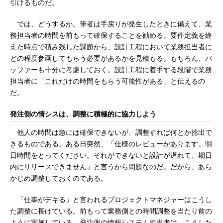
引けるものだ。
では、どうするか。筆者は手戻りが発生したときに備えて、業
務担当者の時間を前もって確保することを勧める。要件定義を終
えた時点で積み残した課題から、設計工程において業務担当者に
どの程度参画してもらう必要があるかを見積もる。もちろん、バ
ッファーも十分に考慮しておく。設計工程に着手する段階で業務
担当者に「これだけの時間をもらう可能性がある」と伝えるの
だ。
発注側の情シスは、調整に積極的に協力しよう
他人の時間は急には確保できないが、調整すれば何とか捻出で
きるものである。ある日突然、「仕様のレビューがあります。明
日時間をとってください。それができないと設計が遅れて、期日
内にリリースできません」と言うから問題なのだ。だから、あら
かじめ調整しておくのである。
「仕事がデキる」と言われるプロジェクトマネジャーはこうし
た調整に長けている。前もって業務側との時間調整を当たり前の
ように実施している。発注側の情報システム担当者は、こうした