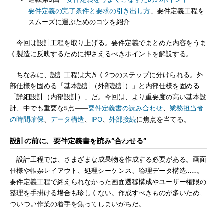
要件定義の完了条件と要求の引き出し方
」要件定義工程を
スムーズに運ぶためのコツを紹介
今回は設計工程を取り上げる。要件定義でまとめた内容をうま
く製造に反映するために押さえるべきポイントを解説する。
ちなみに、設計工程は大きく2つのステップに分けられる。外
部仕様を固める「基本設計（外部設計）」と内部仕様を固める
「詳細設計（内部設計）」だ。今回は、より重要度の高い基本設
計、中でも重要な5点――
要件定義書の読み合わせ
、
業務担当者
の時間確保
、
データ構造
、
IPO
、
外部接続
に焦点を当てる。
設計の前に、要件定義書を読み“合わせる”
設計工程では、さまざまな成果物を作成する必要がある。画面
仕様や帳票レイアウト、処理シーケンス、論理データ構造……。
要件定義工程で終えられなかった画面遷移構成やユーザー権限の
整理を手掛ける場合も珍しくない。作成すべきものが多いため、
ついつい作業の着手を焦ってしまいがちだ。