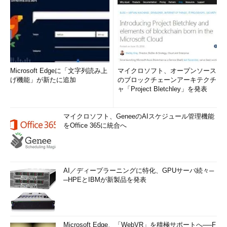
Microsoft Edgeに「文字列読み上
マイクロソフト、オープンソース
げ機能」が新たに追加
のブロックチェーンアーキテクチ
ャ「Project Bletchley」を発表
マイクロソフト、GeneeのAIスケジュール管理機能
をOffice 365に統合へ
AI／ディープラーニングに特化、GPUサーバ続々─
─HPEとIBMが新製品を発表
Microsoft Edge、「WebVR」を積極サポートへ──F