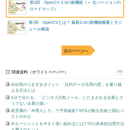
第2回 OpenCV 3.0の新機能（＋ 次バージョンの
ロードマップ）
第1回 OpenCVとは？ 最新3.0の新機能概要とモジ
ュール構成
次のページへ
関連資料（ホワイトペーパー）
PR
AI活用のつまずきポイント 「社内データ活用の壁」を乗り越
える方法とは
5分で分かる、「ビジネス詐欺メール」にだまされる企業とそ
うでない企業の違い
経営層の「AI導入しろ」で予算破綻? 95%が陥る失敗と隠れコ
ストのわな
AIエージェントを今すぐ使い始めるには? 10の具体的活用方法
と導入のヒント