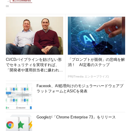
CI/CDパイプラインを妨げない形
「プロンプトが面倒」の悲鳴を解
でセキュリティを実現すれば、
消！ AI定着のステップ
「開発者や運用担当者に嫌われな
いWAF」は可能か
PR(ITmedia エンタープライズ)
Faceook、AI処理向けのモジュラーハードウェアプ
ラットフォームとASICを発表
Googleが「Chrome Enterprise 73」をリリース