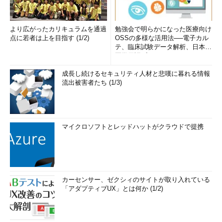
より広がったカリキュラムを通過
勉強会で明らかになった医療向け
点に若者は上を目指す (1/2)
OSSの多様な活用法──電子カル
テ、臨床試験データ解析、日本語
医学用語プラットフォーム、画...
成長し続けるセキュリティ人材と悲嘆に暮れる情報
流出被害者たち (1/3)
マイクロソフトとレッドハットがクラウドで提携
カーセンサー、ゼクシィのサイトが取り入れている
「アダプティブUX」とは何か (1/2)