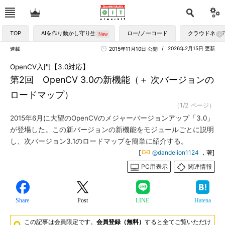
TOP
AIを作り動かし守り生かす
ロー/ノーコード
クラウドネイ
2026年2月15日 更新
連載
2015年11月10日 公開
OpenCV入門【3.0対応】
第2回 OpenCV 3.0の新機能（＋ 次バージョンの
ロードマップ）
（1/2 ページ）
2015年6月に大望のOpenCVのメジャーバージョンアップ「3.0」
が登場した。この新バージョンの新機能をモジュールごとに説明
し、次バージョン3.1のロードマップを簡単に紹介する。
[
@dandelion1124
，著]
PC用表示
関連情報
Share
Post
LINE
Hatena
この記事は会員限定です。
会員登録（無料）
すると全てご覧いただけ