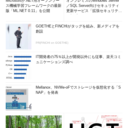
Microsoftが.NET用オープンソー
オンプレミスのWindows Server
ス機械学習フレームワークの最新
／SQL Server向けセキュリティ
版「ML.NET 0.11」を公開
更新サービス「拡張セキュリティ
更新プログ...
GOETHEとFINCHIがタッグを組み、新メディアを
創設
PR(FINCHI on GOETHE)
IT開発者の75％以上が開発以外にも従事、楽天コミ
ュニケーションズ調べ
Mellanox、NVMe-oFでストレージを仮想化する「S
NAP」を発表