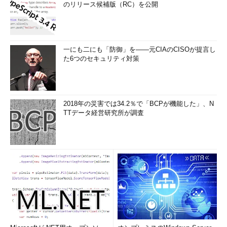
のリリース候補版（RC）を公開
一にも二にも「防御」を――元CIAのCISOが提言し
た6つのセキュリティ対策
2018年の災害では34.2％で「BCPが機能した」、N
TTデータ経営研究所が調査