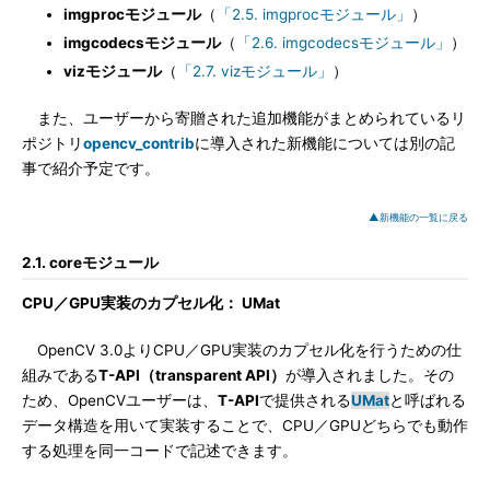
imgprocモジュール
（
「2.5. imgprocモジュール」
）
imgcodecsモジュール
（
「2.6. imgcodecsモジュール」
）
vizモジュール
（
「2.7. vizモジュール」
）
また、ユーザーから寄贈された追加機能がまとめられているリ
ポジトリ
opencv_contrib
に導入された新機能については別の記
事で紹介予定です。
▲新機能の一覧に戻る
2.1. coreモジュール
CPU／GPU実装のカプセル化： UMat
OpenCV 3.0よりCPU／GPU実装のカプセル化を行うための仕
組みである
T-API（transparent API）
が導入されました。その
ため、OpenCVユーザーは、
T-API
で提供される
UMat
と呼ばれる
データ構造を用いて実装することで、CPU／GPUどちらでも動作
する処理を同一コードで記述できます。