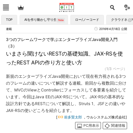
TOP
AIを作り動かし守り生かす
ロー/ノーコード
クラウドネイ
連載
2016年4月18日 公開
3つのフレームワークで学ぶエンタープライズJava開発入門
（3）
いまさら聞けないRESTの基礎知識、JAX-RSを使
ったREST APIの作り方と使い方
（1/3 ページ）
新規のエンタープライズJava開発において現在有力視される3つ
のフレームの違いについて解説する連載。前回から複数回に分け
て、MVCのViewとControllerにフォーカスして各要素を紹介して
います。今回はJava EEのJAX-RSについて。JAX-RSの基本的な
設計方針であるRESTについて解説し、Struts 1、JSFとの違いや
JAX-RSの使いどころを紹介します。
[
前多賢太郎
，ウルシステムズ株式会社]
PC用表示
関連情報