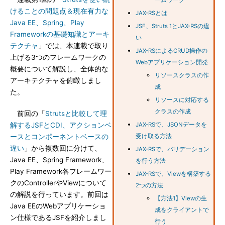
ームワーク
けることの問題点＆現在有力な
JAX-RSとは
Java EE、Spring、Play
JSF、Struts 1とJAX-RSの違
Frameworkの基礎知識とアーキ
い
テクチャ
」では、本連載で取り
JAX-RSによるCRUD操作の
上げる3つのフレームワークの
Webアプリケーション開発
概要について解説し、全体的な
リソースクラスの作
アーキテクチャを俯瞰しまし
成
た。
リソースに対応する
クラスの作成
前回の「
Strutsと比較して理
解するJSFとCDI、アクションベ
JAX-RSで、JSONデータを
ースとコンポーネントベースの
受け取る方法
違い
」から複数回に分けて、
JAX-RSで、バリデーション
Java EE、Spring Framework、
を行う方法
Play Framework各フレームワー
JAX-RSで、Viewを構築する
クのControllerやViewについて
2つの方法
の解説を行っています。前回は
【方法1】Viewの生
Java EEのWebアプリケーショ
成をクライアントで
ン仕様であるJSFを紹介しまし
行う