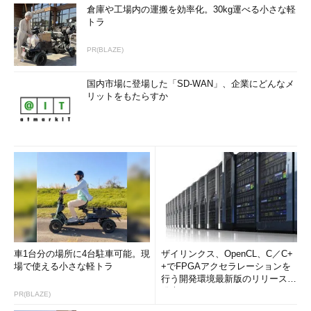
倉庫や工場内の運搬を効率化。30kg運べる小さな軽
トラ
PR(BLAZE)
国内市場に登場した「SD-WAN」、企業にどんなメ
リットをもたらすか
車1台分の場所に4台駐車可能。現
ザイリンクス、OpenCL、C／C+
場で使える小さな軽トラ
+でFPGAアクセラレーションを
行う開発環境最新版のリリースを
発表
PR(BLAZE)