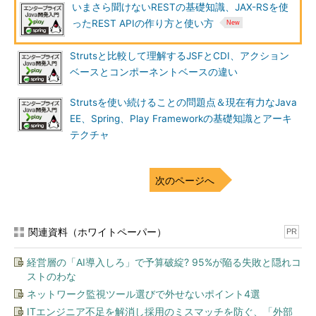
いまさら聞けないRESTの基礎知識、JAX-RSを使
ったREST APIの作り方と使い方
Strutsと比較して理解するJSFとCDI、アクション
ベースとコンポーネントベースの違い
Strutsを使い続けることの問題点＆現在有力なJava
EE、Spring、Play Frameworkの基礎知識とアーキ
テクチャ
次のページへ
関連資料（ホワイトペーパー）
PR
経営層の「AI導入しろ」で予算破綻? 95%が陥る失敗と隠れコ
ストのわな
ネットワーク監視ツール選びで外せないポイント4選
ITエンジニア不足を解消し採用のミスマッチを防ぐ、「外部