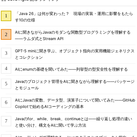
「Java 26」は何が変わった？ 現場の実装・運用に影響をもたら
す10の仕様
AIに聞きながらJavaのモダンな関数型プログラミングを理解する
――ラムダ式とStream API
GPT-5 miniに聞き学ぶ、オブジェクト指向の実用機能ジェネリクス
とコレクション
AIにenumの基礎を聞いてみた――列挙型の型安全性を理解する
Javaのプロジェクト管理をAIに聞きながら理解する――パッケージ
とモジュール
AIにJavaの変数、データ型、演算子について聞いてみた――GitHub
Copilotで始めるAIコーディングの基本
Javaのfor、while、break、continueとは――繰り返し処理の違い
と使い分け、構文をAIに聞いて学ぶ方法