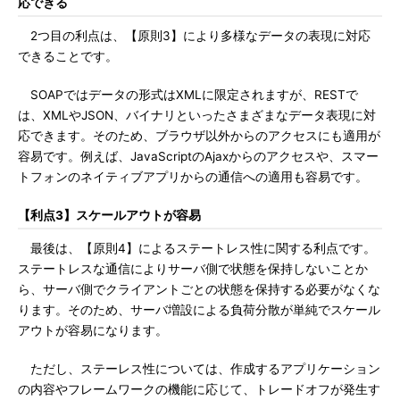
応できる
2つ目の利点は、【原則3】により多様なデータの表現に対応
できることです。
SOAPではデータの形式はXMLに限定されますが、RESTで
は、XMLやJSON、バイナリといったさまざまなデータ表現に対
応できます。そのため、ブラウザ以外からのアクセスにも適用が
容易です。例えば、JavaScriptのAjaxからのアクセスや、スマー
トフォンのネイティブアプリからの通信への適用も容易です。
【利点3】スケールアウトが容易
最後は、【原則4】によるステートレス性に関する利点です。
ステートレスな通信によりサーバ側で状態を保持しないことか
ら、サーバ側でクライアントごとの状態を保持する必要がなくな
ります。そのため、サーバ増設による負荷分散が単純でスケール
アウトが容易になります。
ただし、ステーレス性については、作成するアプリケーション
の内容やフレームワークの機能に応じて、トレードオフが発生す