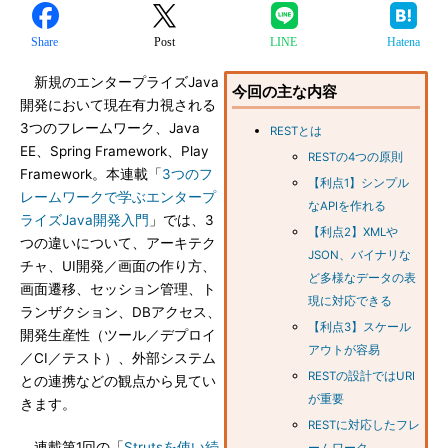
Share
Post
LINE
Hatena
新規のエンタープライズJava
今回の主な内容
開発において現在有力視される
3つのフレームワーク、Java
RESTとは
EE、Spring Framework、Play
RESTの4つの原則
Framework。本連載「
3つのフ
【利点1】シンプル
レームワークで学ぶエンタープ
なAPIを作れる
ライズJava開発入門
」では、3
【利点2】XMLや
つの違いについて、アーキテク
JSON、バイナリな
チャ、UI開発／画面の作り方、
ど多様なデータの表
画面遷移、セッション管理、ト
現に対応できる
ランザクション、DBアクセス、
【利点3】スケール
開発生産性（ツール／デプロイ
アウトが容易
／CI／テスト）、外部システム
RESTの設計ではURI
との連携などの観点から見てい
が重要
きます。
RESTに対応したフレ
連載第1回の「
Strutsを使い続