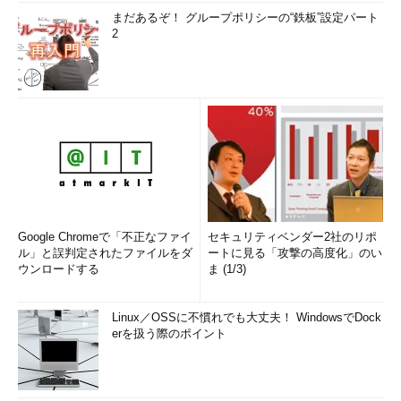
まだあるぞ！ グループポリシーの“鉄板”設定パート
2
Google Chromeで「不正なファイ
セキュリティベンダー2社のリポ
ル」と誤判定されたファイルをダ
ートに見る「攻撃の高度化」のい
ウンロードする
ま (1/3)
Linux／OSSに不慣れでも大丈夫！ WindowsでDock
erを扱う際のポイント