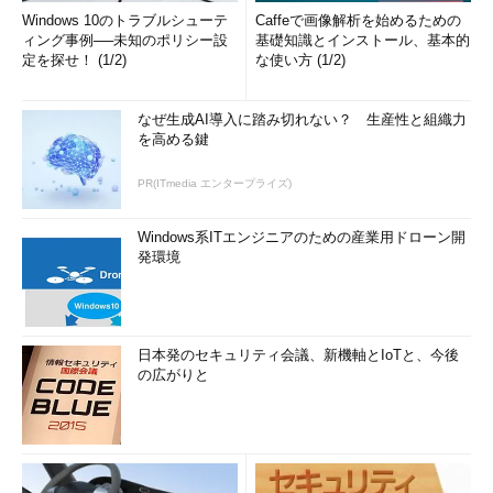
Windows 10のトラブルシューテ
Caffeで画像解析を始めるための
ィング事例──未知のポリシー設
基礎知識とインストール、基本的
定を探せ！ (1/2)
な使い方 (1/2)
なぜ生成AI導入に踏み切れない？ 生産性と組織力
を高める鍵
PR(ITmedia エンタープライズ)
Windows系ITエンジニアのための産業用ドローン開
発環境
日本発のセキュリティ会議、新機軸とIoTと、今後
の広がりと