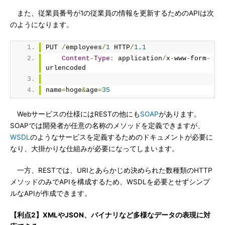
また、従業員番号が1の従業員の情報を更新するためのAPIは次
のようになります。
PUT 
/
employees
/
1
 HTTP
/
1.1
Content
-
Type
:
 application
/
x
-
www
-
form
-
urlencoded
name
=
hoge
&
age
=
35
Webサービスの仕様にはRESTの他にも
SOAP
があります。
SOAPでは開発者が任意の名称のメソッドを定義できますが、
WSDL
のようなサービスを定義するためのドキュメントが必要に
なり、大掛かりな仕組みが必要になってしまいます。
一方、RESTでは、URIとあらかじめ決められた数種類のHTTP
メソッドのみでAPIを構成するため、WSDLを必要とせずシンプ
ルなAPIが作成できます。
【利点2】XMLやJSON、バイナリなど多様なデータの表現に対