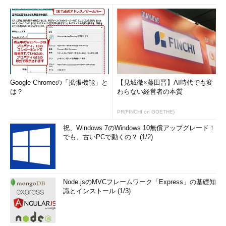
Google Chromeの「拡張機能」と
【見城徹×藤田晋】AI時代でも変
は？
わらない経営者の本質
PR(FINCHI on GOETHE)
祝、Windows 7のWindows 10無償アップグレード！
でも、古いPCで動くの？ (1/2)
Node.jsのMVCフレームワーク「Express」の基礎知
識とインストール (1/3)