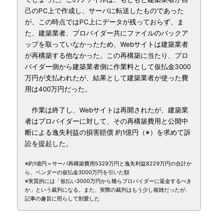
己のPC上で作成し、サーバに転送したものであった
が、この時点ではPC上にデータが残っておらず、ま
た、建築業者、プロバイダー共にファイルのバックア
ップを取っていなかったため、Webサイトは建築業者
が再構築する他なかった。この再構築に当たり、プロ
バイダー側から建築業者側に作業料として仮払金3000
万円が支払われたが、結果として建築業者が使った費
用は400万円だった。
作業は終了し、Webサイトは再開されたが、建築業
者はプロバイダーに対して、その再構築費用と公開中
断による逸失利益の損害賠償 約1億円（※）を求めて訴
訟を提起した。
※約1億円＝サーバ再構築費用5329万円と逸失利益8229万円の合計か
ら、ベンダーの仮払金3000万円を引いた額
※実質的には「仮払い3000万円から幾らプロバイダーに返金するべき
か」という裁判になる。また、実際の裁判はもう少し複雑だったが、
記事の趣旨に照らして割愛した