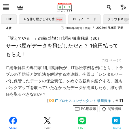
TOP
AIを作り動かし守り生かす
ロー/ノーコード
クラウドネイ
2022年1月25日 更新
連載
2016年8月1日 公開
「訴えてやる！」の前に読む IT訴訟 徹底解説（30）
サーバ屋がデータを飛ばしただと？ 1億円払って
もらえ！
（1/3 ページ）
IT紛争解決の専門家 細川義洋氏が、IT訴訟事例を例にとり、トラ
ブルの予防策と対処法を解説する本連載。今回は「レンタルサー
バに保管したデータの保全責任」をめぐる裁判を紹介する。誰も
バックアップを取っていたなかったデータが消滅したら、誰が責
任を取るべきなのか？
[
ITプロセスコンサルタント 細川義洋
，＠IT]
PC用表示
関連情報
Share
Post
LINE
Hatena