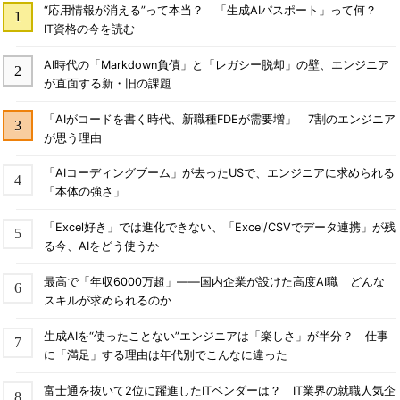
“応用情報が消える”って本当？ 「生成AIパスポート」って何？
IT資格の今を読む
AI時代の「Markdown負債」と「レガシー脱却」の壁、エンジニア
が直面する新・旧の課題
「AIがコードを書く時代、新職種FDEが需要増」 7割のエンジニア
が思う理由
「AIコーディングブーム」が去ったUSで、エンジニアに求められる
「本体の強さ」
「Excel好き」では進化できない、「Excel/CSVでデータ連携」が残
る今、AIをどう使うか
最高で「年収6000万超」――国内企業が設けた高度AI職 どんな
スキルが求められるのか
生成AIを“使ったことない”エンジニアは「楽しさ」が半分？ 仕事
に「満足」する理由は年代別でこんなに違った
富士通を抜いて2位に躍進したITベンダーは？ IT業界の就職人気企