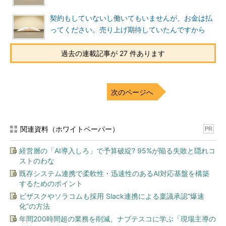
契約もしていないし働いてもいませんが、お金は払
ってください。売り上げ期待していたんですから
過去の連載記事が 27 件あります
次のページへ
関連資料（ホワイトペーパー）
PR
経営層の「AI導入しろ」で予算破綻? 95%が陥る失敗と隠れコ
ストのわな
既存システム連携で柔軟性・迅速性のあるAI対応基盤を構築
するためのポイント
ビザスクやソラコムも採用 Slack連携による稟議承認“爆速
化”の方法
年間200時間超の業務を削減、ナブテスコに学ぶ「現場主導の