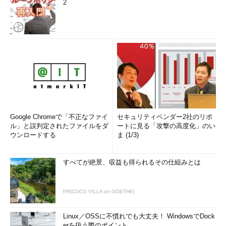
2
Google Chromeで「不正なファイ
セキュリティベンダー2社のリポ
ル」と誤判定されたファイルをダ
ートに見る「攻撃の高度化」のい
ウンロードする
ま (1/3)
すべてが絶景、収益も得られるその仕組みとは
PR(COCO VILLA on GOETHE)
Linux／OSSに不慣れでも大丈夫！ WindowsでDock
erを扱う際のポイント