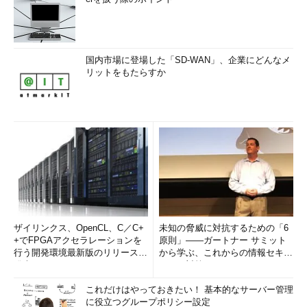
国内市場に登場した「SD-WAN」、企業にどんなメ
リットをもたらすか
ザイリンクス、OpenCL、C／C+
未知の脅威に対抗するための「6
+でFPGAアクセラレーションを
原則」――ガートナー サミット
行う開発環境最新版のリリースを
から学ぶ、これからの情報セキュ
発表
リティ対策
これだけはやっておきたい！ 基本的なサーバー管理
に役立つグループポリシー設定