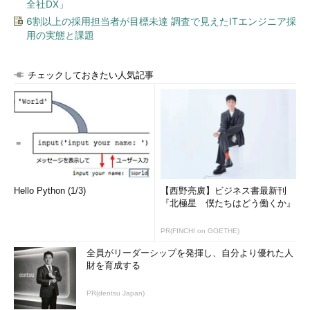
全社DX」
6割以上の採用担当者が目標未達 調査で見えたITエンジニア採
用の実態と課題
チェックしておきたい人気記事
Hello Python (1/3)
【西野亮廣】ビジネス書最新刊
『北極星 僕たちはどう働くか』
PR(FINCHI on GOETHE)
全員がリーダーシップを発揮し、自分より優れた人
財を育成する
PR(dentsu Japan)