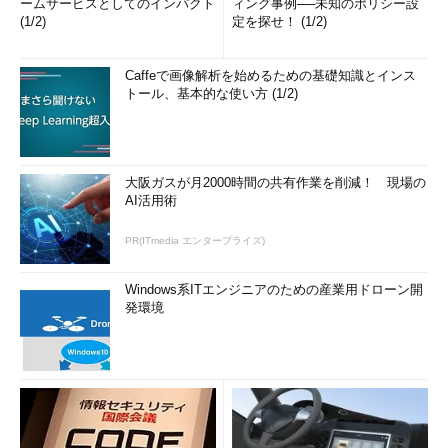
ームサービスとしてのインパクト
ィング事例──未知のポリシー設
(1/2)
定を探せ！ (1/2)
Caffeで画像解析を始めるための基礎知識とインス
トール、基本的な使い方 (1/2)
大阪ガスが月2000時間の共有作業を削減！ 現場の
AI活用術
PR(ITmedia エンタープライズ)
Windows系ITエンジニアのための産業用ドローン開
発環境