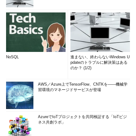
NoSQL
進まない、終わらないWindows U
pdateのトラブルに解決策はある
のか？ (1/2)
AWS／Azure上でTensorFlow、CNTKを――機械学
習環境のマネージドサービスが登場
AzureでIoTプロジェクトを共同検証する「IoTビジ
ネス共創ラボ」