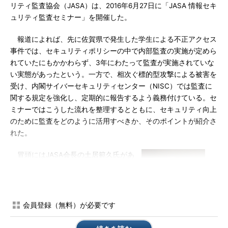
リティ監査協会（JASA）は、2016年6月27日に「JASA 情報セキ
ュリティ監査セミナー」を開催した。
報道によれば、先に佐賀県で発生した学生による不正アクセス
事件では、セキュリティポリシーの中で内部監査の実施が定めら
れていたにもかかわらず、3年にわたって監査が実施されていな
い実態があったという。一方で、相次ぐ標的型攻撃による被害を
受け、内閣サイバーセキュリティセンター（NISC）では監査に
関する規定を強化し、定期的に報告するよう義務付けている。セ
ミナーではこうした流れを整理するとともに、セキュリティ向上
のために監査をどのように活用すべきか、そのポイントが紹介さ
れた。
冒頭にはJASA会長の土居範久氏があ
いさつに立ち、監査制度をめぐるおおま
かな状況を説明した。さまざまなセキュ
リティ事件を踏まえ、日本政府もサイバ
ーセキュリティ政策に本腰を入れてい
会員登録（無料）が必要です
る。その1つが、サイバーセキュリティ
基本法の制定と、それに基づくNISCの