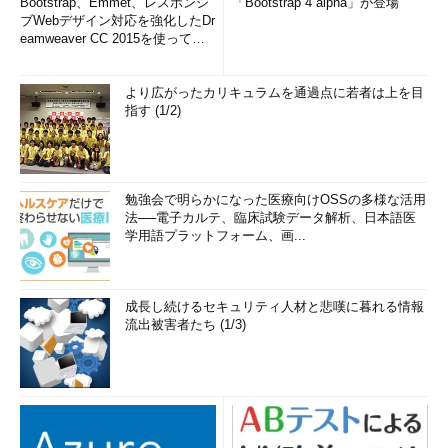
Bootstrap、Emmet、レスポンシ
「Bootstrap 4 alpha」が登場
ブWebデザイン対応を強化したDr
eamweaver CC 2015を使って
み...
より広がったカリキュラムを通過点に若者は上を目
指す (1/2)
勉強会で明らかになった医療向けOSSの多様な活用
法──電子カルテ、臨床試験データ解析、日本語医
学用語プラットフォーム、画...
成長し続けるセキュリティ人材と悲嘆に暮れる情報
流出被害者たち (1/3)