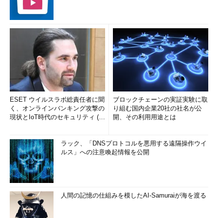
ESET ウイルスラボ総責任者に聞
ブロックチェーンの実証実験に取
く、オンラインバンキング攻撃の
り組む国内企業20社の社名が公
現状とIoT時代のセキュリティ (1/
開、その利用用途とは
2)
ラック、「DNSプロトコルを悪用する遠隔操作ウイ
ルス」への注意喚起情報を公開
人間の記憶の仕組みを模したAI-Samuraiが海を渡る