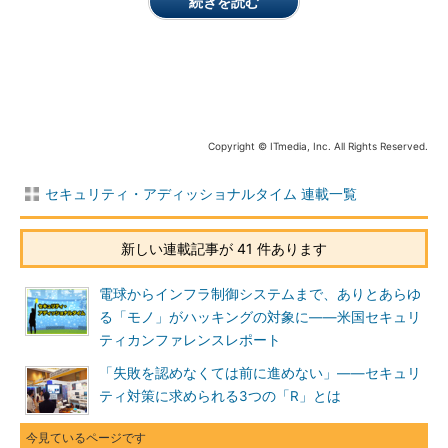
続きを読む
JASA会長 土居範久氏
機能強化だ。これに伴いNISCは、各府
省庁を対象に情報セキュリティ監査を実施することになった。こ
の枠組みはサイバーセキュリティ基本法の改正でさらに強化さ
れ、独立行政法人なども含め90以上の官公庁・組織を対象とする
ことになっている。
Copyright © ITmedia, Inc. All Rights Reserved.
土居氏はこうした取り組みにより、「政府機関全体に対し、必
要な水準の監査が行われることによって、より客観的に情報セキ
セキュリティ・アディッショナルタイム 連載一覧
ュリティ対策の水準を確認できることになる」と述べた。ただし
同氏は、「日本における情報セキュリティ監査のニーズや重要性
は高まっている一方で、JASAが認定している監査人はまだ少な
新しい連載記事が 41 件あります
い」とも指摘し、特に公認情報セキュリティ監査人が200人に満
たない状況に触れながら、「監査人の育成が急務である」と呼び
電球からインフラ制御システムまで、ありとあらゆ
掛けた。
る「モノ」がハッキングの対象に――米国セキュリ
ティカンファレンスレポート
広がる監査の対象、設計と現実運用の乖離をあぶり出す役割
「失敗を認めなくては前に進めない」――セキュリ
を
ティ対策に求められる3つの「R」とは
最初の講演には、前NISC副センター長として政府のサイバー
セキュリティ戦略を推進してきた谷脇康彦氏が登場し、2015年に