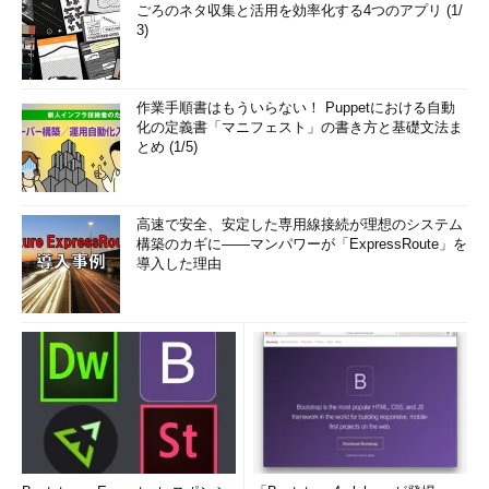
ごろのネタ収集と活用を効率化する4つのアプリ (1/
3)
作業手順書はもういらない！ Puppetにおける自動
化の定義書「マニフェスト」の書き方と基礎文法ま
とめ (1/5)
高速で安全、安定した専用線接続が理想のシステム
構築のカギに――マンパワーが「ExpressRoute」を
導入した理由