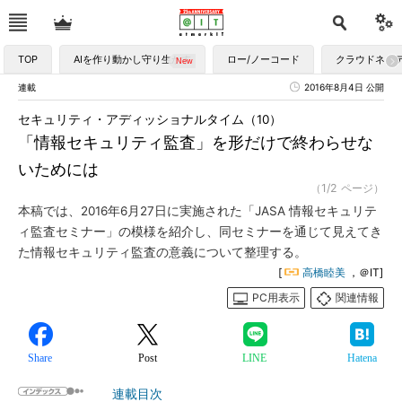
TOP
AIを作り動かし守り生かす
ロー/ノーコード
クラウドネイ
連載
2016年8月4日 公開
セキュリティ・アディッショナルタイム（10）
「情報セキュリティ監査」を形だけで終わらせな
いためには
（1/2 ページ）
本稿では、2016年6月27日に実施された「JASA 情報セキュリテ
ィ監査セミナー」の模様を紹介し、同セミナーを通じて見えてき
た情報セキュリティ監査の意義について整理する。
[
高橋睦美
，＠IT]
PC用表示
関連情報
Share
Post
LINE
Hatena
連載目次