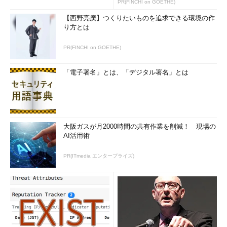
PR(FINCHI on GOETHE)
にもかかわらず実効性のある形で機能していなかったCSIRTや、
連絡体制の整備、要件について丁寧に記述している他、重要な情
【西野亮廣】つくりたいものを追求できる環境の作
報を扱うところはインターネットから分離し、ログを管理するこ
り方とは
となどにも触れている」（谷脇氏）。
PR(FINCHI on GOETHE)
日本年金機構の痛い経験は、これからの監査にどう生かされ
「電子署名」とは、「デジタル署名」とは
るのか
続けて、厚生労働省 前情報セキュリティ対策室 室長を務めた
橋本敬史氏が登場し、監査というプロセスをどのように対策に生
かしていくかについて説明した。同氏は日本年金機構を狙った標
大阪ガスが月2000時間の共有作業を削減！ 現場の
的型攻撃が明るみに出た後、2015年8月21日情報セキュリティ対
AI活用術
策室に配属され、再発防止策の取りまとめに当たった担当者とし
て、「技術的な対策も大事だが、組織文化や業務の在り方も見直
PR(ITmedia エンタープライズ)
していかなくてはならない」と述べ、監査を活用しながら自律的
に取り組むことが重要だと呼び掛けた。
既に報告書が公開されている通り、厚
生労働省では今回の事案を受け、対策室
の設置やCISO／CSIRTの即応機能強