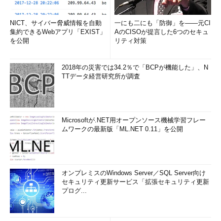
化、職員に対する教育・訓練、リスク評
価とインターネット分離、入口・出口対
NICT、サイバー脅威情報を自動
一にも二にも「防御」を――元CI
策といった再発防止策をとることを表明
集約できるWebアプリ「EXIST」
AのCISOが提言した6つのセキュ
し、その幾つかは既に実施に移してい
を公開
リティ対策
る。「そもそもセキュリティの重要性に
厚生労働省 前情報セキュリテ
対する意識が希薄で、備えが不十分だっ
ィ対策室 室長として再発防止
2018年の災害では34.2％で「BCPが機能した」、N
た。組織的な危機管理体制が欠如してお
策のとりまとめに当たった橋
TTデータ経営研究所が調査
本敬史氏
り、組織横断的、有機的な連携も足りて
おらず、迅速な対応ができなかった」（橋本氏）という反省に基
づくものだ。
Microsoftが.NET用オープンソース機械学習フレー
厚労省自身、そして所管法人に対する監査も、これら再発防止
ムワークの最新版「ML.NET 0.11」を公開
策の中に位置付けられている。「どういった対策が講じられてい
るかをしっかり把握することが大事。その上で、厚労省と所管法
人の連携強化の中でどのようなセキュリティ強化策が必要かを助
オンプレミスのWindows Server／SQL Server向け
言するために、監査を行っていく」（橋本氏）。
セキュリティ更新サービス「拡張セキュリティ更新
プログ...
同省では、政府全体としてのサイバーセキュリティ強化に向け
た取り組みも踏まえつつ、これら再発防止策を推進している。
「まだ道半ば。意識が足りない部分、対策が徹底していない部分