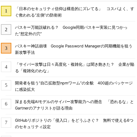
「日本のセキュリティ信仰は構造的にズレてる」 コスパよく、す
ぐ救われる“左側”の防衛術
パスキー万能説破れる？ Google同期パスキー実装に見つかっ
た“想定外の穴”
パスキー神話崩壊 Google Password Managerの同期機能を狙う
新攻撃手法
「サイバー攻撃は日々高度化・複雑化」は聞き飽きた？ 企業が陥
る「複雑化のわな」
開発者を狙う“自己拡散型npmワーム”の全貌 400超のパッケージ
に感染拡大
深まる先端AIモデルのサイバー攻撃能力への懸念 「恐れるな」と
Gartnerのアナリストが語る理由
GitHubリポジトリの「侵入口」をどうふさぐ？ 無料で使える6つ
のセキュリティ設定