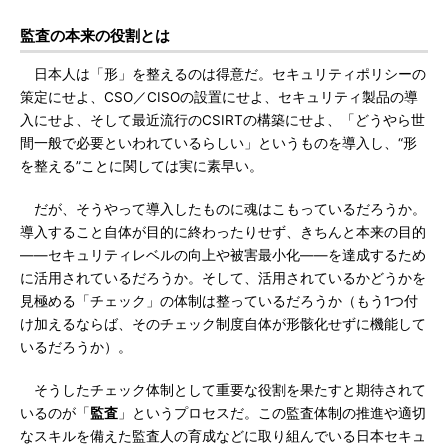
監査の本来の役割とは
日本人は「形」を整えるのは得意だ。セキュリティポリシーの
策定にせよ、CSO／CISOの設置にせよ、セキュリティ製品の導
入にせよ、そして最近流行のCSIRTの構築にせよ、「どうやら世
間一般で必要といわれているらしい」というものを導入し、“形
を整える”ことに関しては実に素早い。
だが、そうやって導入したものに魂はこもっているだろうか。
導入すること自体が目的に終わったりせず、きちんと本来の目的
——セキュリティレベルの向上や被害最小化――を達成するため
に活用されているだろうか。そして、活用されているかどうかを
見極める「チェック」の体制は整っているだろうか（もう1つ付
け加えるならば、そのチェック制度自体が形骸化せずに機能して
いるだろうか）。
そうしたチェック体制として重要な役割を果たすと期待されて
いるのが「
監査
」というプロセスだ。この監査体制の推進や適切
なスキルを備えた監査人の育成などに取り組んでいる日本セキュ