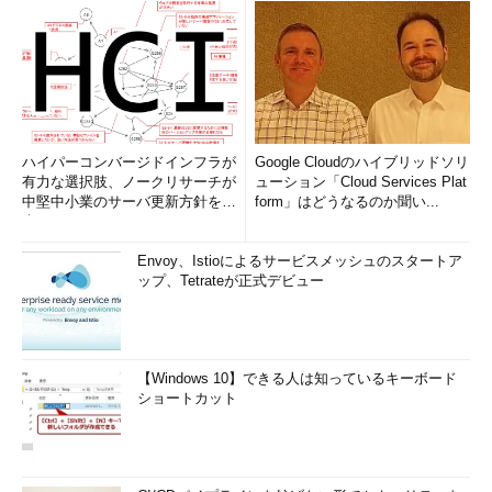
は残っており、厚労省がもっと主体的に、自律的に取り組んでい
く必要がある。それにはPDCAを回していくのが不可欠で、監査
は、それらの取り組みがしっかりなされているかをチェックする
装置として機能する」（橋本氏）。
問題の本質を見抜けない「形式的で信頼されな
ハイパーコンバージドインフラが
Google Cloudのハイブリッドソリ
い監査」に陥らないために
有力な選択肢、ノークリサーチが
ューション「Cloud Services Plat
中堅中小業のサーバ更新方針を調
form」はどうなるのか聞い...
査
Envoy、Istioによるサービスメッシュのスタートア
ップ、Tetrateが正式デビュー
【Windows 10】できる人は知っているキーボード
ショートカット