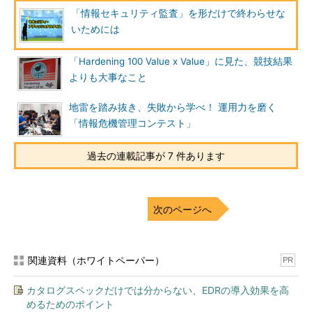
発生した日本年金機構に対する標的型攻撃も踏まえつつ、政府が
「情報セキュリティ監査」を形だけで終わらせな
どのような取り組みを進めているかを解説し、その中で監査が果
いためには
たす役割を説明した。
「Hardening 100 Value x Value」に見た、競技結果
もともとサイバーセキュリティ基本法
よりも大事なこと
では、NISCが中核となって政府機関の
セキュリティ対策を推進する枠組みが定
地雷を踏み抜き、失敗から学べ！ 運用力を磨く
められていた。NISCによる監査の権限
「情報危機管理コンテスト」
強化も明記されており、PDCAのサイク
ルが回っているかを確認する「マネジメ
過去の連載記事が 7 件あります
ント監査」と、システムの脆弱（ぜいじ
ゃく）性を確認する「ペネトレーション
前NISC副センター長 谷脇康彦
氏
テスト」の2つを全省庁で実施すること
次のページへ
とされ、2015度から段階的に実施してきたという。
標的型攻撃対策には幾つかのポイントが挙げられる。谷脇氏は
関連資料（ホワイトペーパー）
PR
まず「標的型攻撃のトリガーとなるメールは、一定の割合で必ず
開いてしまう。入口だけで防ぐのは無理で、どれだけ早く攻撃に
カタログスペックだけでは分からない、EDRの導入効果を高
気付き、被害を最小化してリカバリーするかが重要だ」と述べ
めるためのポイント