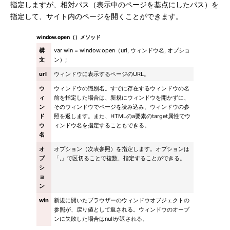
指定しますが、相対パス（表示中のページを基点にしたパス）を
指定して、サイト内のページを開くことができます。
window.open（）メソッド
構
var win = window.open（url, ウィンドウ名, オプショ
文
ン）;
url
ウィンドウに表示するページのURL。
ウ
ウィンドウの識別名。すでに存在するウィンドウの名
ィ
前を指定した場合は、新規にウィンドウを開かずに、
ン
そのウィンドウでページを読み込み、ウィンドウの参
ド
照を返します。また、HTMLのa要素のtarget属性でウ
ウ
ィンドウ名を指定することもできる。
名
オ
オプション（次表参照）を指定します。オプションは
プ
「,」で区切ることで複数、指定することができる。
シ
ョ
ン
win
新規に開いたブラウザーのウィンドウオブジェクトの
参照が、戻り値として返される。ウィンドウのオープ
ンに失敗した場合はnullが返される。