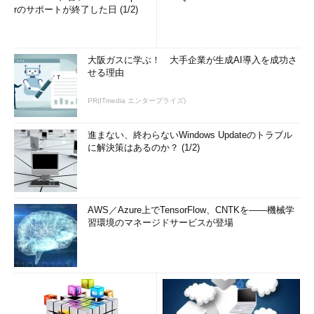
rのサポートが終了した日 (1/2)
大阪ガスに学ぶ！ 大手企業が生成AI導入を成功さ
せる理由
PR(ITmedia エンタープライズ)
進まない、終わらないWindows Updateのトラブル
に解決策はあるのか？ (1/2)
AWS／Azure上でTensorFlow、CNTKを――機械学
習環境のマネージドサービスが登場