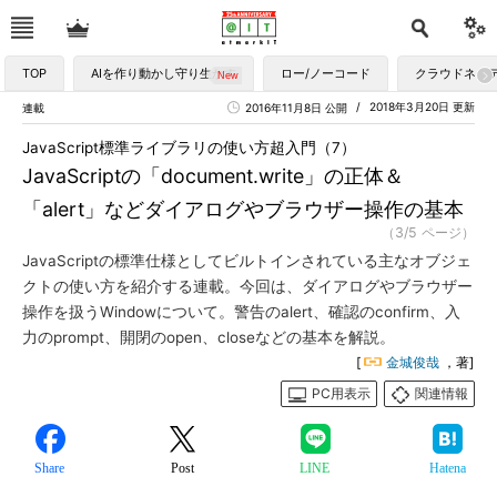
TOP
AIを作り動かし守り生かす
ロー/ノーコード
クラウドネイ
2018年3月20日 更新
連載
2016年11月8日 公開
JavaScript標準ライブラリの使い方超入門（7）
JavaScriptの「document.write」の正体＆
「alert」などダイアログやブラウザー操作の基本
（3/5 ページ）
JavaScriptの標準仕様としてビルトインされている主なオブジェ
クトの使い方を紹介する連載。今回は、ダイアログやブラウザー
操作を扱うWindowについて。警告のalert、確認のconfirm、入
力のprompt、開閉のopen、closeなどの基本を解説。
[
金城俊哉
，著]
PC用表示
関連情報
Share
Post
LINE
Hatena