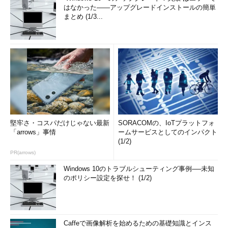
はなかった――アップグレードインストールの簡単
まとめ (1/3...
堅牢さ・コスパだけじゃない最新
SORACOMの、IoTプラットフォ
「arrows」事情
ームサービスとしてのインパクト
(1/2)
PR(arrows)
Windows 10のトラブルシューティング事例──未知
のポリシー設定を探せ！ (1/2)
Caffeで画像解析を始めるための基礎知識とインス