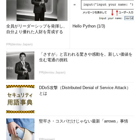
全員がリーダーシップを発揮し、
Hello Python (1/3)
自分より優れた人財を育成する
PR(dentsu Japan)
「さすが」と言われる驚きや感動を。新しい価値を
生む電通の挑戦
PR(dentsu Japan)
DDoS攻撃（Distributed Denial of Service Attack）
とは
堅牢さ・コスパだけじゃない最新「arrows」事情
PR(arrows)