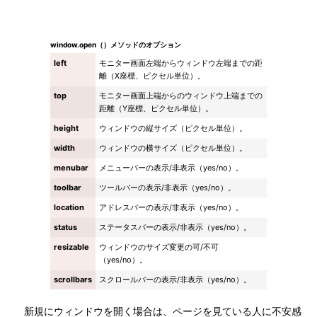
window.open（）メソッドのオプション
left
モニター画面左端からウィンドウ左端までの距
離（X座標、ピクセル単位）。
top
モニター画面上端からのウィンドウ上端までの
距離（Y座標、ピクセル単位）。
height
ウィンドウの縦サイズ（ピクセル単位）。
width
ウィンドウの横サイズ（ピクセル単位）。
menubar
メニューバーの表示/非表示（yes/no）。
toolbar
ツールバーの表示/非表示（yes/no）。
location
アドレスバーの表示/非表示（yes/no）。
status
ステータスバーの表示/非表示（yes/no）。
resizable
ウィンドウのサイズ変更の可/不可
（yes/no）。
scrollbars
スクロールバーの表示/非表示（yes/no）。
新規にウィンドウを開く場合は、ページを見ている人に不安感