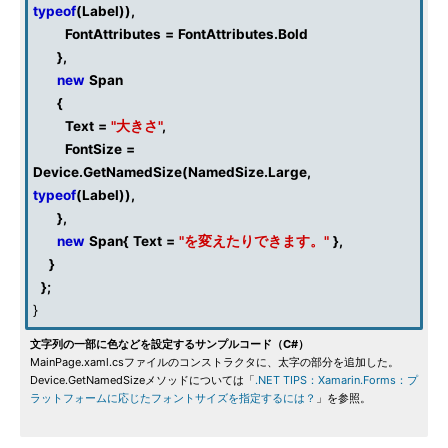
typeof
(
Label
)),
FontAttributes
=
FontAttributes
.
Bold
},
new
Span
{
Text
=
"大きさ"
,
FontSize
=
Device
.
GetNamedSize
(
NamedSize
.
Large
,
typeof
(
Label
)),
},
new
Span
{
Text
=
"を変えたりできます。"
},
}
};
}
文字列の一部に色などを設定するサンプルコード（C#）
MainPage.xaml.csファイルのコンストラクタに、太字の部分を追加した。
Device.GetNamedSizeメソッドについては「
.NET TIPS：Xamarin.Forms：プ
ラットフォームに応じたフォントサイズを指定するには？
」を参照。