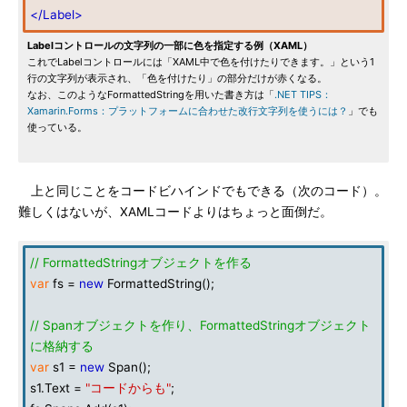
</Label>
Labelコントロールの文字列の一部に色を指定する例（XAML）
これでLabelコントロールには「XAML中で色を付けたりできます。」という1
行の文字列が表示され、「色を付けたり」の部分だけが赤くなる。
なお、このようなFormattedStringを用いた書き方は「
.NET TIPS：
Xamarin.Forms：プラットフォームに合わせた改行文字列を使うには？
」でも
使っている。
上と同じことをコードビハインドでもできる（次のコード）。
難しくはないが、XAMLコードよりはちょっと面倒だ。
// FormattedStringオブジェクトを作る
var
fs =
new
FormattedString();
// Spanオブジェクトを作り、FormattedStringオブジェクト
に格納する
var
s1 =
new
Span();
s1.Text =
"コードからも"
;