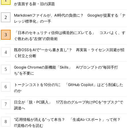
が直面する新・旧の課題
Markdownファイルが、AI時代の負債に？ Googleが提案する「ナ
レッジ標準化」の一手
「日本のセキュリティ信仰は構造的にズレてる」 コスパよく、す
ぐ救われる“左側”の防衛術
既存OSSをAIで“一から書き直し”？ 再実装・ライセンス回避が招
く対立と分断
Google Chromeの新機能「Skills」 AIプロンプトの“毎回手打
ち”を不要に
トークンコストを10分の1に 「GitHub Copilot」はどう削減した
のか
日立が「脱・PC購入」 17万台のグループ向けPCを“サブスク”で
調達へ
“応用情報が消える”って本当？ 「生成AIパスポート」って何？
IT資格の今を読む