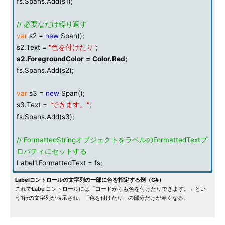
fs.Spans.Add(s1);
// 必要なだけ繰り返す
var
s2 =
new
Span();
s2.Text =
"色を付けたり"
;
s2
.
ForegroundColor
=
Color
.
Red
;
fs.Spans.Add(s2);
var
s3 =
new
Span();
s3.Text =
"できます。"
;
fs.Spans.Add(s3);
// FormattedStringオブジェクトをラベルのFormattedTextプ
ロパティにセットする
Label1.FormattedText = fs;
Labelコントロールの文字列の一部に色を指定する例（C#）
これでLabelコントロールには「コードからも色を付けたりできます。」とい
う1行の文字列が表示され、「色を付けたり」の部分だけが赤くなる。