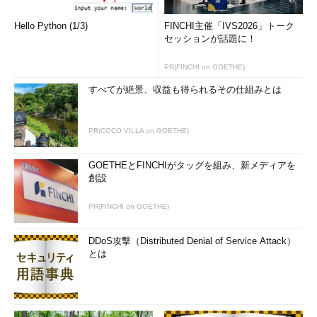
Hello Python (1/3)
FINCHI主催「IVS2026」トーク
セッションが話題に！
PR(FINCHI on GOETHE)
すべてが絶景、収益も得られるその仕組みとは
PR(COCO VILLA on GOETHE)
GOETHEとFINCHIがタッグを組み、新メディアを
創設
PR(FINCHI on GOETHE)
DDoS攻撃（Distributed Denial of Service Attack）
とは