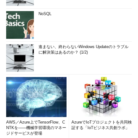
NoSQL
進まない、終わらないWindows Updateのトラブル
に解決策はあるのか？ (1/2)
AWS／Azure上でTensorFlow、C
AzureでIoTプロジェクトを共同検
NTKを――機械学習環境のマネー
証する「IoTビジネス共創ラボ」
ジドサービスが登場