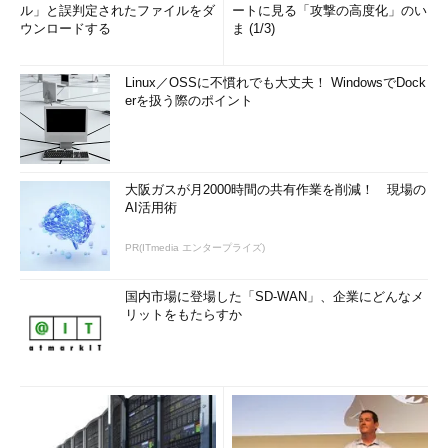
ル」と誤判定されたファイルをダ
ートに見る「攻撃の高度化」のい
ウンロードする
ま (1/3)
Linux／OSSに不慣れでも大丈夫！ WindowsでDock
erを扱う際のポイント
大阪ガスが月2000時間の共有作業を削減！ 現場の
AI活用術
PR(ITmedia エンタープライズ)
国内市場に登場した「SD-WAN」、企業にどんなメ
リットをもたらすか