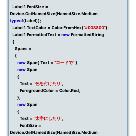
Label1
.
FontSize
=
Device
.
GetNamedSize
(
NamedSize
.
Medium
,
typeof
(
Label
));
Label1
.
TextColor
=
Color
.
FromHex
(
"#008800"
);
Label1
.
FormattedText
=
new
FormattedString
{
Spans
=
{
new
Span
{
Text
=
"コードで"
},
new
Span
{
Text
=
"色を付けたり"
,
ForegroundColor
=
Color
.
Red
,
},
new
Span
{
Text
=
"太字にしたり"
,
FontSize
=
Device
.
GetNamedSize
(
NamedSize
.
Medium
,