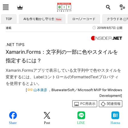
TOP
AIを作り動かし守り生かす
ロー/ノーコード
クラウドネイ
連載
2016年9月7日 公開
.NET TIPS
Xamarin.Forms：文字列の一部に色やスタイルを
指定するには？
Xamarin.Formsアプリで表示している文字列中で色やスタイルを
変更するには、LabelコントロールのFormattedTextプロパティ
を使用するとよい。
[
山本康彦
，BluewaterSoft／Microsoft MVP for Windows
Development]
PC用表示
関連情報
Share
Post
LINE
Hatena