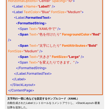
HorizontalOptions=
"Center"
Spacing=
"10"
>
<Label
x:Name=
"
Label1
"
/>
<Label
TextColor=
"Blue"
FontSize=
"Medium"
>
<Label.
FormattedText
>
<
FormattedString
>
<Span
Text=
"XAML中で"
/>
<
Span
Text=
"色を付けたり"
ForegroundColor=
"Red"
/>
<
Span
Text=
"太字にしたり"
FontAttributes=
"Bold"
FontSize=
"Medium"
/>
<
Span
Text=
"大きさ"
FontSize=
"Large"
/>
<Span
Text=
"を変えたりできます。"
/>
</FormattedString>
</Label.FormattedText>
</Label>
</StackLayout>
</ContentPage>
文字列の一部に色などを設定するサンプルコード（XAML）
自動生成されたLabelコントロールをコメントアウトし、<StackLayout>要素
以降を追加した。