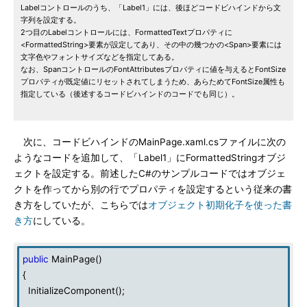
Labelコントロールのうち、「Label1」には、後ほどコードビハインドから文
字列を設定する。
2つ目のLabelコントロールには、FormattedTextプロパティに
<FormattedString>要素が設定してあり、その中の幾つかの<Span>要素には
文字色やフォントサイズなどを指定してある。
なお、SpanコントロールのFontAttributesプロパティに値を与えるとFontSize
プロパティが既定値にリセットされてしまうため、あらためてFontSize属性も
指定している（後述するコードビハインドのコードでも同じ）。
次に、コードビハインドのMainPage.xaml.csファイルに次の
ようなコードを追加して、「Label1」にFormattedStringオブジ
ェクトを設定する。前述したC#のサンプルコードではオブジェ
クトを作ってから別の行でプロパティを設定するという従来の書
き方をしていたが、こちらでは
オブジェクト初期化子を使った書
き方
にしている。
public
MainPage()
{
InitializeComponent();