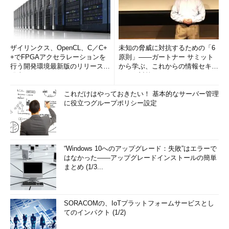
ザイリンクス、OpenCL、C／C+
未知の脅威に対抗するための「6
+でFPGAアクセラレーションを
原則」――ガートナー サミット
行う開発環境最新版のリリースを
から学ぶ、これからの情報セキュ
発表
リティ対策
これだけはやっておきたい！ 基本的なサーバー管理
に役立つグループポリシー設定
“Windows 10へのアップグレード：失敗”はエラーで
はなかった――アップグレードインストールの簡単
まとめ (1/3...
SORACOMの、IoTプラットフォームサービスとし
てのインパクト (1/2)