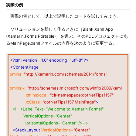
実際の例
実際の例として、以上で説明したコードを試してみよう。
ソリューションを新しく作るときに［Blank Xaml App
(Xamarin.Forms Portable)］を選ぶ。そのPCLプロジェクトにあ
るMainPage.xamlファイルの内容を次のように変更する。
<?xml version="1.0" encoding="utf-8" ?>
<ContentPage
xmlns=
"http://xamarin.com/schemas/2014/forms"
xmlns:x=
"http://schemas.microsoft.com/winfx/2009/xaml"
xmlns:local=
"clr-namespace:dotNetTips1157"
x:Class=
"dotNetTips1157.MainPage"
>
<!--<Label Text="Welcome to Xamarin Forms!"
VerticalOptions="Center"
HorizontalOptions="Center" />-->
<StackLayout
VerticalOptions=
"Center"