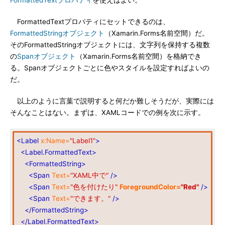
FormattedTextプロパティ
を使えばよい。
FormattedTextプロパティにセットできるのは、
FormattedStringオブジェクト
（Xamarin.Forms名前空間）だ。
そのFormattedStringオブジェクトには、文字列を保持する複数
の
Spanオブジェクト
（Xamarin.Forms名前空間）を格納でき
る。Spanオブジェクトごとに色やスタイルを設定すればよいの
だ。
以上のように言葉で説明すると何だか難しそうだが、実際には
そんなことはない。まずは、XAMLコードでの例を次に示す。
<Label
x:Name=
"Label1"
>
<Label.FormattedText>
<FormattedString>
<Span
Text=
"XAML中で"
/>
<Span
Text=
"色を付けたり"
ForegroundColor=
"Red"
/>
<Span
Text=
"できます。"
/>
</FormattedString>
</Label.FormattedText>