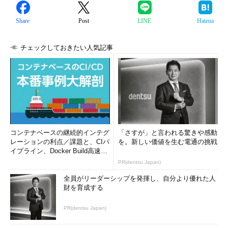
Share
Post
LINE
Hatena
チェックしておきたい人気記事
コンテナベースの継続的インテグ
「さすが」と言われる驚きや感動
レーションの利点／課題と、CIパ
を。新しい価値を生む電通の挑戦
イプライン、Docker Build高速化
のコツ (1/2...
PR(dentsu Japan)
全員がリーダーシップを発揮し、自分より優れた人
財を育成する
PR(dentsu Japan)