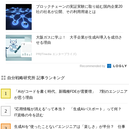
ブロックチェーンの実証実験に取り組む国内企業20
社の社名が公開、その利用用途とは
大阪ガスに学ぶ！ 大手企業が生成AI導入を成功さ
せる理由
PR(ITmedia エンタープライズ)
Recommended by
自分戦略研究所 記事ランキング
「AIがコードを書く時代、新職種FDEが需要増」 7割のエンジニア
が思う理由
“応用情報が消える”って本当？ 「生成AIパスポート」って何？
IT資格の今を読む
生成AIを“使ったことない”エンジニアは「楽しさ」が半分？ 仕事