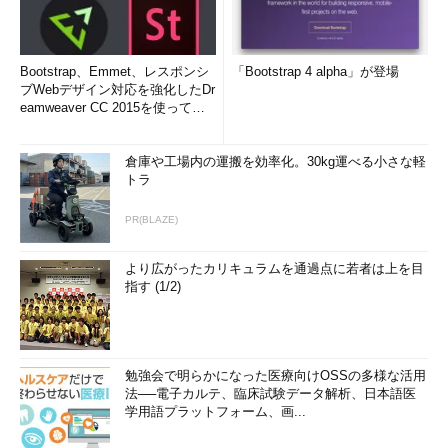
Bootstrap、Emmet、レスポンシ
「Bootstrap 4 alpha」が登場
ブWebデザイン対応を強化したDr
eamweaver CC 2015を使って
み...
倉庫や工場内の運搬を効率化。30kg運べる小さな軽
トラ
PR(BLAZE)
より広がったカリキュラムを通過点に若者は上を目
指す (1/2)
勉強会で明らかになった医療向けOSSの多様な活用
法──電子カルテ、臨床試験データ解析、日本語医
学用語プラットフォーム、画...