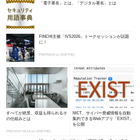
「電子署名」とは、「デジタル署名」とは
FINCHI主催「IVS2026」トークセッションが話題
に！
PR(FINCHI on GOETHE)
すべてが絶景、収益も得られるそ
NICT、サイバー脅威情報を自動
の仕組みとは
集約できるWebアプリ「EXIST」
を公開
PR(COCO VILLA on GOETHE)