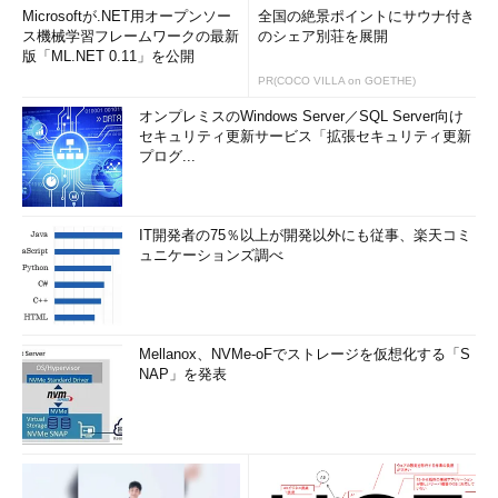
Microsoftが.NET用オープンソー
全国の絶景ポイントにサウナ付き
ス機械学習フレームワークの最新
のシェア別荘を展開
版「ML.NET 0.11」を公開
PR(COCO VILLA on GOETHE)
オンプレミスのWindows Server／SQL Server向け
セキュリティ更新サービス「拡張セキュリティ更新
プログ...
IT開発者の75％以上が開発以外にも従事、楽天コミ
ュニケーションズ調べ
Mellanox、NVMe-oFでストレージを仮想化する「S
NAP」を発表