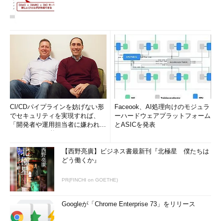
CI/CDパイプラインを妨げない形
Faceook、AI処理向けのモジュラ
でセキュリティを実現すれば、
ーハードウェアプラットフォーム
「開発者や運用担当者に嫌われな
とASICを発表
いWAF」は可能か
【西野亮廣】ビジネス書最新刊『北極星 僕たちは
どう働くか』
PR(FINCHI on GOETHE)
Googleが「Chrome Enterprise 73」をリリース