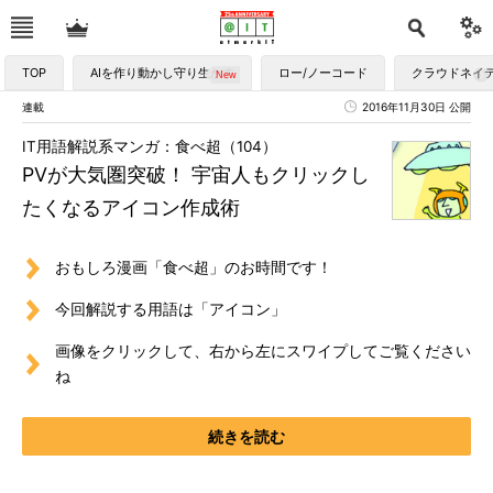
TOP
AIを作り動かし守り生かす
ロー/ノーコード
クラウドネイ
連載
2016年11月30日 公開
IT用語解説系マンガ：食べ超（104）
PVが大気圏突破！ 宇宙人もクリックし
たくなるアイコン作成術
おもしろ漫画「食べ超」のお時間です！
今回解説する用語は「アイコン」
画像をクリックして、右から左にスワイプしてご覧ください
ね
続きを読む