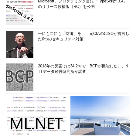
Microsoft、プログラミング言語「TypeScript 3.4」
のリリース候補版（RC）を公開
一にも二にも「防御」を――元CIAのCISOが提言し
た6つのセキュリティ対策
2018年の災害では34.2％で「BCPが機能した」、N
TTデータ経営研究所が調査