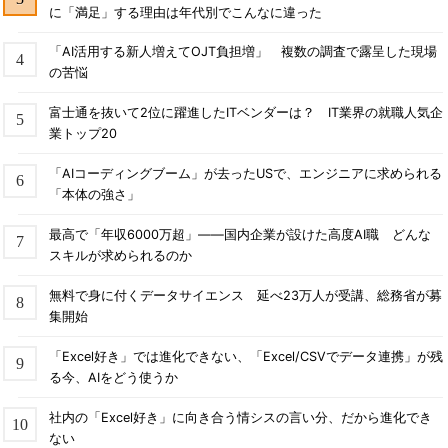
に「満足」する理由は年代別でこんなに違った
「AI活用する新人増えてOJT負担増」 複数の調査で露呈した現場
の苦悩
富士通を抜いて2位に躍進したITベンダーは？ IT業界の就職人気企
業トップ20
「AIコーディングブーム」が去ったUSで、エンジニアに求められる
「本体の強さ」
最高で「年収6000万超」――国内企業が設けた高度AI職 どんな
スキルが求められるのか
無料で身に付くデータサイエンス 延べ23万人が受講、総務省が募
集開始
「Excel好き」では進化できない、「Excel/CSVでデータ連携」が残
る今、AIをどう使うか
社内の「Excel好き」に向き合う情シスの言い分、だから進化でき
ない