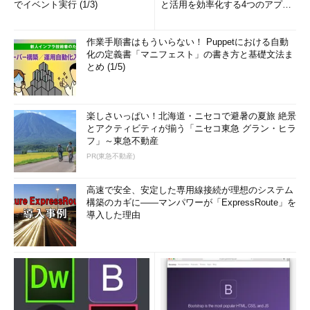
でイベント実行 (1/3)
と活用を効率化する4つのアプリ
(1/3)
作業手順書はもういらない！ Puppetにおける自動
化の定義書「マニフェスト」の書き方と基礎文法ま
とめ (1/5)
楽しさいっぱい！北海道・ニセコで避暑の夏旅 絶景
とアクティビティが揃う「ニセコ東急 グラン・ヒラ
フ」～東急不動産
PR(東急不動産)
高速で安全、安定した専用線接続が理想のシステム
構築のカギに――マンパワーが「ExpressRoute」を
導入した理由