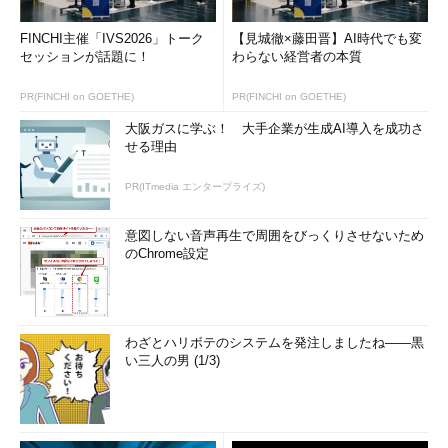
CentOSやUbuntuなどの場合、ユーザーのプライマ
FINCHI主催「IVS2026」トーク
【見城徹×藤田晋】AI時代でも変
セッションが話題に！
リーグループとして、ユーザー名と同じ名前のグルー
わらない経営者の本質
プが設定されます。この管理方式を「
ユーザープライ
PR(FINCHI on GOETHE)
PR(FINCHI on GOETHE)
ベートグループ（UPG）
」と呼びます。
大阪ガスに学ぶ！ 大手企業が生成AI導入を成功さ
せる理由
ユーザーが所属するグループは「
usermod
」コマンドで変更
できますが、所属グループを全て指定する必要があるのと、プラ
PR(ITmedia エンタープライズ)
イマリーグループの変更（「-g」オプション）とセカンダリーグ
ループの変更（「-G」オプション）が似ているのでミスしやすい
意図しない音声再生で周囲をびっくりさせないため
ということがあります。
のChrome設定
対して「
gpasswd -a ユーザー名 グループ名
」では、ユーザー
のもともとのグループ情報は変更されないため、単純に「所属す
るグループを増やしたい」という場合は、gpasswdコマンドの方
わざとハリボテのシステムを発注しましたね――黒
が簡単かつ安全に実行できます。
い三人の男 (1/3)
目次に戻る