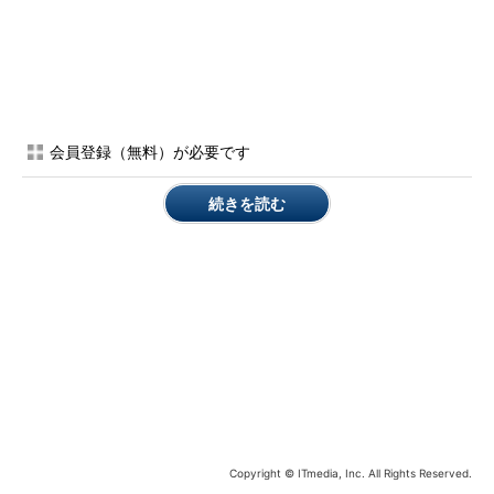
gpasswdコマンドの主なオプション
gpasswdコマンドの主なオプションは次の通りです。
短いオプシ
長いオプション
意味
会員登録（無料）が必要です
ョン
-a ユーザー
--add ユーザー
ユーザーをグループに所属させる
続きを読む
-d ユーザー
--delete ユーザー
ユーザーをグループのメンバーから外す
-r
--delete-password
グループのパスワードを削除する
-R
--restrict
グループへのアクセスをメンバーのみに制
限する
-A ユーザー
--administrators
グループの管理者を設定する（ユーザーは
ユーザー
複数指定可能）
-M ユーザ
--members ユーザ
メンバーのリストを設定する（ユーザーは
ー
ー
複数指定可能）
Copyright © ITmedia, Inc. All Rights Reserved.
【※】複数のオプションは同時に使用できま