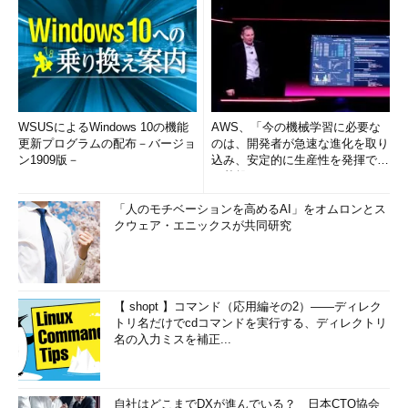
ユーザーをグループから外す
「
gpasswd -d ユーザー名 グループ名
」で、グループからユ
ーザーを削除できます。例えば、ユーザー「study」を、
「sudoers」グループのメンバーから外したい場合は、
「
gpasswd -d study sudoers
」と指定します。
WSUSによるWindows 10の機能
AWS、「今の機械学習に必要な
更新プログラムの配布－バージョ
のは、開発者が急速な進化を取り
ン1909版－
込み、安定的に生産性を発揮でき
コマンド実行例
る基盤」 (1/2)
gpasswd -d ユーザー名 グループ名
「人のモチベーションを高めるAI」をオムロンとス
クウェア・エニックスが共同研究
（ユーザーをグループのメンバーから削除する（root権限が必
要））
gpasswd -d study sudoers
【 shopt 】コマンド（応用編その2）――ディレク
トリ名だけでcdコマンドを実行する、ディレクトリ
（ユーザー「study」を「sudoers」グループのメンバーから
名の入力ミスを補正...
外す（root権限が必要））（
画面2
）
自社はどこまでDXが進んでいる？ 日本CTO協会