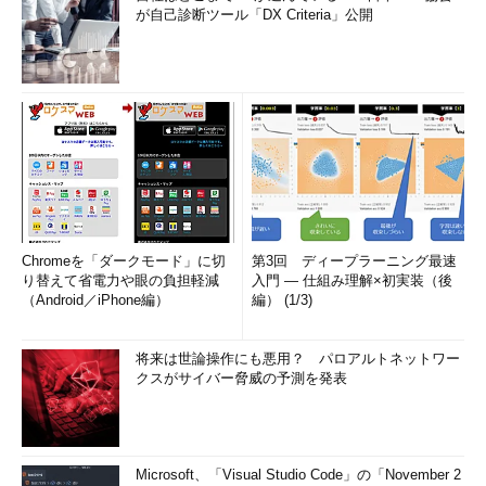
が自己診断ツール「DX Criteria」公開
画面2
ユーザー「study」を「sudoers」グループのメンバ
ーから外した
目次に戻る
グループのパスワードを設定する／削除する
オプションなしで「
gpasswd グループ名
」と実行した場合
Chromeを「ダークモード」に切
第3回 ディープラーニング最速
は、「グループのパスワードを設定する」という動作になりま
り替えて省電力や眼の負担軽減
入門 ― 仕組み理解×初実装（後
す。パスワードを使用したくない／変更したくない場合は、何も
（Android／iPhone編）
編） (1/3)
入力しないで［Enter］キーを押し、確認で再度入力するよう求
められるので、もう一度［Enterキー］を押してください。
将来は世論操作にも悪用？ パロアルトネットワー
クスがサイバー脅威の予測を発表
グループにパスワードを設定すると、「
newgrp
」コマンドで
一時的に新しいグループに“ログイン”できるようになります。例
えば、「newgrp testgroup」で「testgroup」グループのパスワ
ードを入力すると、プライマリーグループが「testgroup」グル
Microsoft、「Visual Studio Code」の「November 2