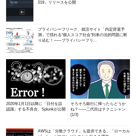
ープになります（ログアウトすると「newgrp」コマンドの設定
019」リリースを公開
は解除されます）。
グループのパスワードを削除するには、「
gpasswd -r グルー
プ名
」と実行します。
プライバシーフリーク、就活サイト「内定辞退予
測」で揺れる“個人スコア社会”到来の法的問題に斬
り込む！――プライバシーフリ...
コマンド実行例
gpasswd グループ名
（グループにパスワードを設定する）（
画面3
）
gpasswd -r グループ名
（グループからパスワードを削除する）
2020年1月1日以降に「日付を誤
そろそろ銀行に帰ったらどうか
認識」する不具合、Splunkが公開
ね？――二代目はテクニシャン
(1/3)
AWSは「分散クラウド」も提供できる、「ローカル
画面3
「新規パスワード：」および「新規パスワード再入