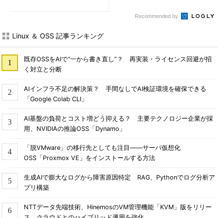
ntorが発見
Recommended by
Linux ＆ OSS 記事ランキング
既存OSSをAIで“一から書き直し”？ 再実装・ライセンス回避が招
く対立と分断
AIインフラ不足の解決策？ 手間なしでAI検証環境を確保できる
「Google Colab CLI」
AI基盤の負荷とコスト増どう抑える？ 主要テクノロジー企業が採
用、NVIDIAの推論OSS「Dynamo」
「脱VMware」の移行先としても注目――サーバ仮想化
OSS「Proxmox VE」をインストールする方法
生成AIで膨大なログから障害原因特定 RAG、Pythonでログ分析ア
プリ構築
NTTデータ先端技術、HinemosのVM管理機能「KVM」版をリリー
ス クラウドとのハイブリッド運用を強化