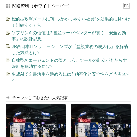
関連資料（ホワイトペーパー）
PR
（ユーザー「study」を「sudoers」グループのメンバーに追
加する（root権限が必要））（
画面1
）
標的型攻撃メールに“引っかかりやすい社員”を効果的に見つけ
て訓練する方法
ソブリンAIの価値は? 国産サーバベンダーが貫く「安全と効
率」の設計思想
JR西日本ITソリューションズが「監視業務の属人化」を解消
した方法とは?
画面1
「gpasswd -a study sudoers」でユーザー「stud
y」を「sudoers」グループのメンバーに追加し、「groups
自律型AIエージェントの落とし穴、ツールの乱立がもたらす
study」でstudyが所属するグループ情報を表示した
混乱を解消するには?
生成AIで文書活用を進めるには? 効率化と安全性をどう両立す
る
参考情報：ユーザーとグループの関係
Linuxでは、ユーザーは複数のグループに所属できま
チェックしておきたい人気記事
す。1つ目のグループを「
プライマリーグループ
」、2
つ目以降を「
セカンダリーグループ
」と呼びます。プ
ライマリーグループは必須のグループで、例えば、フ
ァイルを新規作成した場合、「ファイルの所有者」は
作成したユーザー、「ファイルのグループ」は作成し
たユーザーのプライマリーグループとなります。