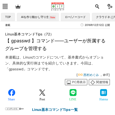
TOP
AIを作り動かし守り生かす
ロー/ノーコード
クラウドネイ
連載
2016年12月12日 公開
Linux基本コマンドTips（72）
【 gpasswd 】コマンド――ユーザーが所属する
グループを管理する
本連載は、Linuxのコマンドについて、基本書式からオプショ
ン、具体的な実行例までを紹介していきます。今回は、
「gpasswd」コマンドです。
[
西村めぐみ
，＠IT]
PC用表示
関連情報
Share
Post
LINE
Hatena
Linux基本コマンドTips一覧