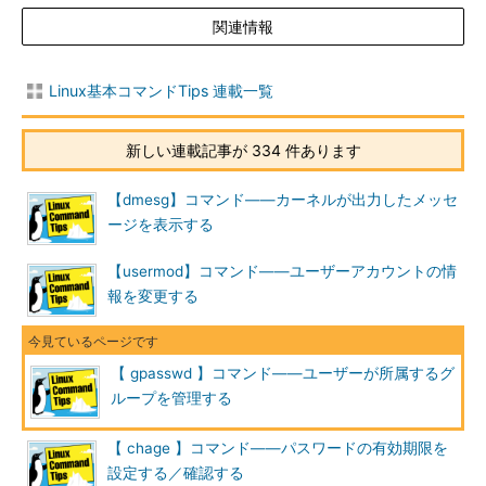
せん（「-A」と「-M」オプションの組み合
関連情報
わせのみ可能）
【※】オプションを指定しない場合はグルー
Linux基本コマンドTips 連載一覧
プのパスワード設定（［Enter］キー2回で
終了）
新しい連載記事が 334 件あります
目次に戻る
【dmesg】コマンド――カーネルが出力したメッセ
ージを表示する
ユーザーの所属グループを増やす
【usermod】コマンド――ユーザーアカウントの情
ユーザーの現在の所属グループはそのままにして、新たに別の
報を変更する
グループにも所属させたい場合には、「
gpasswd -a ユーザー名
グループ名
」と実行します。
例えば、「
sudo
」コマンド（
本連載第68回
）の実行が許可さ
【 gpasswd 】コマンド――ユーザーが所属するグ
れた「sudoers」グループがあり、ユーザー「study」を
ループを管理する
「sudoers」グループに入れたい場合は「
gpasswd -a study
sudoers
」と指定します。
【 chage 】コマンド――パスワードの有効期限を
設定する／確認する