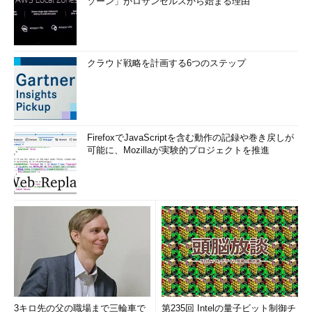
ゾーン」がロサンゼルスから始まる理由
力：」で何も入力せずに［Enter］キーを押すと、パスワー
ドを設定せずに終了できる
目次に戻る
クラウド戦略を計画する6つのステップ
筆者紹介
西村 めぐみ（にしむら めぐみ）
FirefoxでJavaScriptを含む動作の記録や巻き戻しが
PC-9801N／PC-386MからのDOSユーザー。1992年より生産管
可能に、Mozillaが実験的プロジェクトを推進
理のパッケージソフトウェアの開発およびサポート業務を担
当。のち退社し、専業ライターとして活動を開始。著書に『図
解でわかるLinux』『らぶらぶLinuxシリーズ』『はじめてでも
わかるSQLとデータ設計』『シェルの基本テクニック』など。
2011年より、地方自治体の在宅就業支援事業にてPC基礎および
Microsoft Office関連の教材作成およびeラーニング指導を担
当。
3キロ先の父の職場まで三輪車で
第235回 Intelの量子ビット制御チ