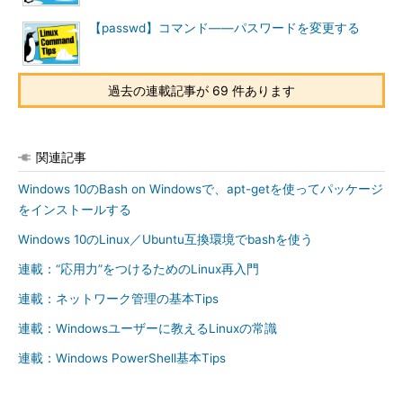
gpasswdコマンドは“グループの情報を管理するコマンド”なの
で、「
-a
」オプションは「グループにユーザーを追加する」とい
【passwd】コマンド――パスワードを変更する
う意味になります。また、「
gpasswd -a study sudoers
」であ
れば、「ユーザーstudyは今まで所属していたグループはそのま
まに、新たにsudoersグループにも所属させる」ということにな
過去の連載記事が 69 件あります
ります。
なお、gpasswdコマンドで指定できるのは、既存のグループの
関連記事
みです。新たにグループを作成し、そこにメンバーを追加したい
場合は、「
Windows 10のBash on Windowsで、apt-getを使ってパッケージ
groupadd 新規グループ
」コマンドで先にグループを
作成してから、gpasswdコマンドを実行してください。
をインストールする
Windows 10のLinux／Ubuntu互換環境でbashを使う
コマンド実行例
連載：“応用力”をつけるためのLinux再入門
gpasswd -a ユーザー名 グループ名
連載：ネットワーク管理の基本Tips
連載：Windowsユーザーに教えるLinuxの常識
（ユーザーをグループのメンバーに追加する（root権限が必
要））
連載：Windows PowerShell基本Tips
gpasswd -a study sudoers