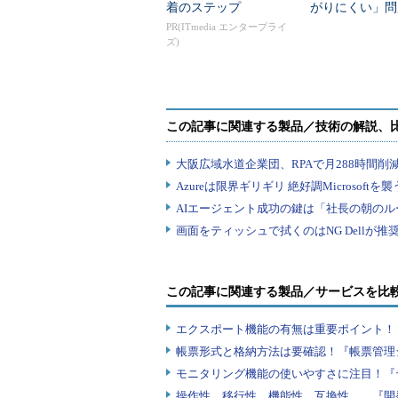
着のステップ
がりにくい」問
を変えて解決し
PR(ITmedia エンタープライ
ズ)
この記事に関連する製品／サービスを比
エクスポート機能の有無は重要ポイント！『
帳票形式と格納方法は要確認！『帳票管理
モニタリング機能の使いやすさに注目！『
操作性、移行性、機能性、互換性……『開