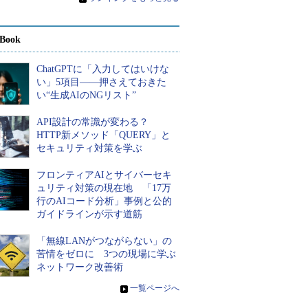
Book
ChatGPTに「入力してはいけな
い」5項目――押さえておきた
い“生成AIのNGリスト”
API設計の常識が変わる？
HTTP新メソッド「QUERY」と
セキュリティ対策を学ぶ
フロンティアAIとサイバーセキ
ュリティ対策の現在地 「17万
行のAIコード分析」事例と公的
ガイドラインが示す道筋
「無線LANがつながらない」の
苦情をゼロに 3つの現場に学ぶ
ネットワーク改善術
»
一覧ページへ