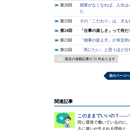
26
残業がなくなれば、人生は
た
25
その「こだわり」は、犬も
24
「仕事の楽しさ」って何だ
23
「物事の捉え方」が肯定的
22
「死にたい」と思うほど仕
過去の連載記事が 21 件あります
前のページへ
関連記事
このままでいいの？――
同じ環境で働いているのに
さに違いが生まれる理由と