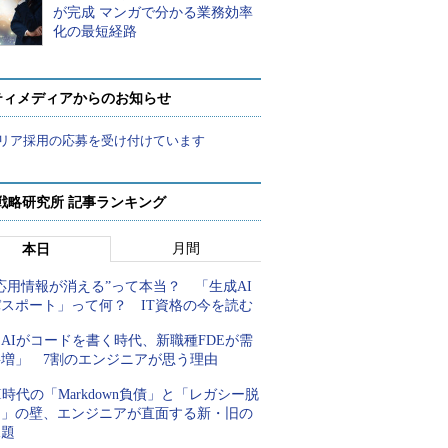
が完成 マンガで分かる業務効率
化の最短経路
ティメディアからのお知らせ
リア採用の応募を受け付けています
戦略研究所 記事ランキング
月間
本日
応用情報が消える”って本当？ 「生成AI
パスポート」って何？ IT資格の今を読む
AIがコードを書く時代、新職種FDEが需
要増」 7割のエンジニアが思う理由
I時代の「Markdown負債」と「レガシー脱
却」の壁、エンジニアが直面する新・旧の
課題