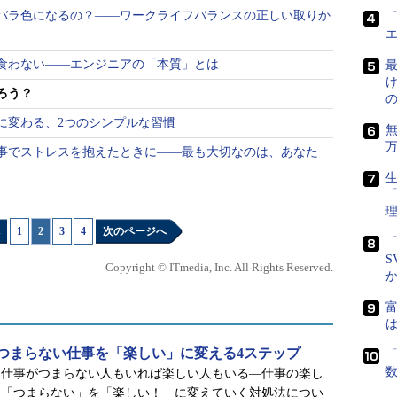
バラ色になるの？――ワークライフバランスの正しい取りか
「
食わない――エンジニアの「本質」とは
最
ろう？
に変わる、2つのシンプルな習慣
事でストレスを抱えたときに――最も大切なのは、あなた
生
1
|
2
|
3
|
4
次のページへ
「
S
Copyright © ITmedia, Inc. All Rights Reserved.
富
は
つまらない仕事を「楽しい」に変える4ステップ
「
、仕事がつまらない人もいれば楽しい人もいる―仕事の楽し
、「つまらない」を「楽しい！」に変えていく対処法につい