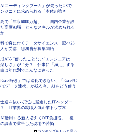
AIコーディングブーム」が去ったUSで、
エンジニアに求められる「本体の強さ」
高で「年収6000万超」――国内企業が設
けた高度AI職 どんなスキルが求められる
のか
無料で身に付くデータサイエンス 延べ23
万人が受講、総務省が募集開始
成AIを“使ったことない”エンジニアは
「楽しさ」が半分？ 仕事に「満足」する
理由は年代別でこんなに違った
Excel好き」では進化できない、「Excel/C
Vでデータ連携」が残る今、AIをどう使う
か
士通を抜いて2位に躍進したITベンダー
？ IT業界の就職人気企業トップ20
AI活用する新人増えてOJT負担増」 複
数の調査で露呈した現場の苦悩
»
ランキングをもっと見る