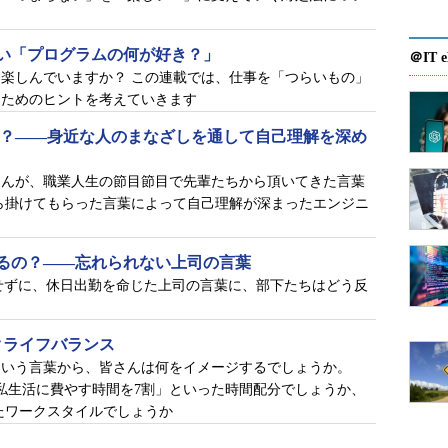
い「プログラムの何が好き？」
＠IT e
楽しんでいますか？ この連載では、仕事を「つらいもの」
るためのヒントを考えていきます
う？――身近な人のまなざしを通して自己理解を深め
さんが、職業人生の節目節目で先輩たちから頂いてきた言葉
ら掛けてもらった言葉によって自己理解が深まったエンジニ
るの？――忘れられない上司の言葉
せずに、休日出勤を命じた上司の言葉に、部下たちはどう反
クライフバランス
という言葉から、皆さんは何をイメージするでしょうか。
私生活に費やす時間を7割」といった時間配分でしょうか、
たワークスタイルでしょうか