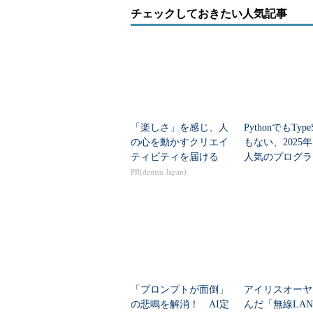
チェックしておきたい人気記事
「楽しさ」を感じ、人
PythonでもTypeS
の心を動かすクリエイ
もない、2025
ティビティを届ける
人気のプログラ
言語」
PR(dentsu Japan)
「プロンプトが面倒」
アイリスオーヤ
の悲鳴を解消！ AI定
んだ「無線LA