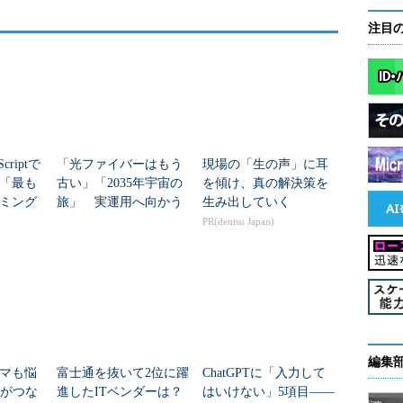
注目
criptで
「光ファイバーはもう
現場の「生の声」に耳
年「最も
古い」「2035年宇宙の
を傾け、真の解決策を
ミング
旅」 実運用へ向かう
生み出していく
データセンター新技術
PR(dentsu Japan)
編集
マも悩
富士通を抜いて2位に躍
ChatGPTに「入力して
Nがつな
進したITベンダーは？
はいけない」5項目――