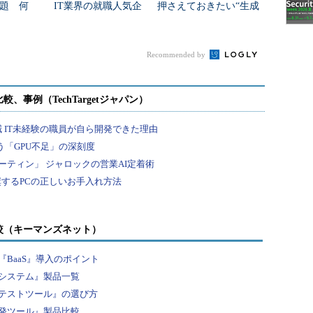
題 何
IT業界の就職人気企
押さえておきたい“生成
た？
業トップ20
AIのNGリスト”
Recommended by
較（キーマンズネット）
BaaS』導入のポイント
システム』製品一覧
テストツール』の選び方
発ツール』製品比較