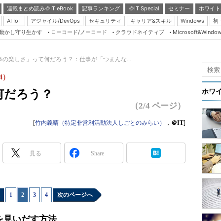
連載まとめ読み＠IT eBook
記事ランキング
＠IT Special
セミナー
ホワイト
AI IoT
アジャイル/DevOps
セキュリティ
キャリア&スキル
Windows
初
り動かし守り生かす
ローコード/ノーコード
クラウドネイティブ
Microsoft&Windo
Server & Storage
HTML5 + UX
事の楽しさ」って何だろう？：仕事が「つまんな...
Smart & Social
4）
Coding Edge
何だろう？
ホワ
Java Agile
（2/4 ページ）
Database Expert
[
竹内義晴（特定非営利活動法人しごとのみらい）
，
＠IT
]
Linux ＆ OSS
Master of IP Networ
見る
Share
Security & Trust
Test & Tools
1
|
2
|
3
|
4
次のページへ
Insider.NET
ブログ
を見いだす方法