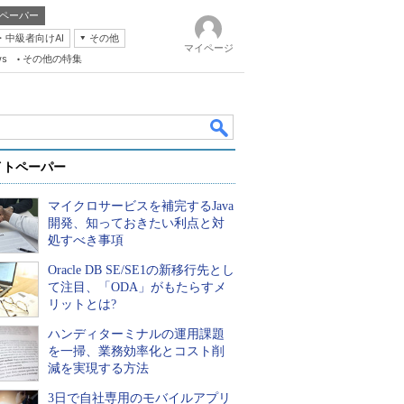
ペーパー
・中級者向けAI
その他
マイページ
ws
その他の特集
イトペーパー
マイクロサービスを補完するJava
開発、知っておきたい利点と対
処すべき事項
Oracle DB SE/SE1の新移行先とし
k
て注目、「ODA」がもたらすメ
リットとは?
ハンディターミナルの運用課題
を一掃、業務効率化とコスト削
減を実現する方法
3日で自社専用のモバイルアプリ