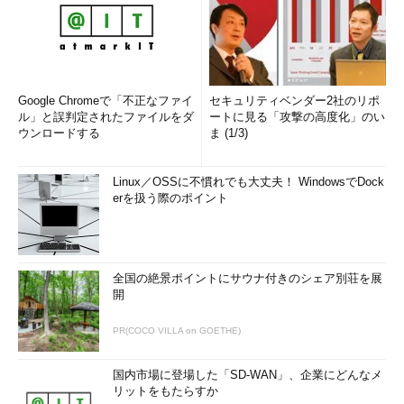
Google Chromeで「不正なファイ
セキュリティベンダー2社のリポ
ル」と誤判定されたファイルをダ
ートに見る「攻撃の高度化」のい
ウンロードする
ま (1/3)
Linux／OSSに不慣れでも大丈夫！ WindowsでDock
erを扱う際のポイント
全国の絶景ポイントにサウナ付きのシェア別荘を展
開
PR(COCO VILLA on GOETHE)
国内市場に登場した「SD-WAN」、企業にどんなメ
リットをもたらすか