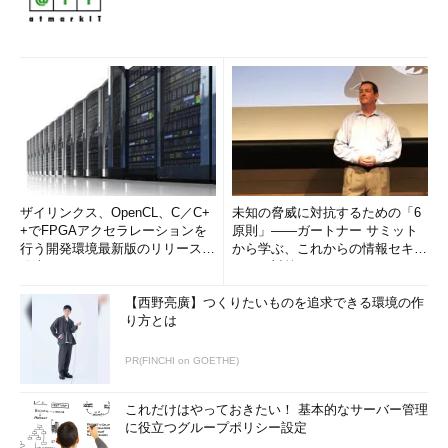
ザイリンクス、OpenCL、C／C+
未知の脅威に対抗するための「6
+でFPGAアクセラレーションを
原則」――ガートナー サミット
行う開発環境最新版のリリースを
から学ぶ、これからの情報セキュ
発表
リティ対策
【西野亮廣】つくりたいものを追求できる環境の作
り方とは
PR(FINCHI on GOETHE)
これだけはやっておきたい！ 基本的なサーバー管理
に役立つグループポリシー設定