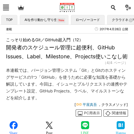
TOP
AIを作り動かし守り生かす
ロー/ノーコード
クラウドネイ
連載
2017年4月28日 公開
こっそり始めるGit／GitHub超入門（12）
開発者のスケジュール管理に超便利、GitHub
Issues、Label、Milestone、Projects使いこなし術
（4/4 ページ）
本連載では、バージョン管理システム「Git」とGitのホスティン
グサービスの1つ「GitHub」を使うために必要な知識を基礎から
解説しています。今回は、イシューとプルリクエストの連携やテ
ンプレート設定、GitHub Projects、ラベル、マイルストーンな
どを紹介します。
[
平屋真吾
，クラスメソッド]
PC用表示
関連情報
Share
Post
LINE
Hatena