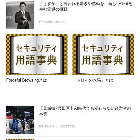
「さすが」と言われる驚きや感動を。新しい価値を
生む電通の挑戦
PR(dentsu Japan)
Forceful Browsingとは
「トロイの木馬」とは
【見城徹×藤田晋】AI時代でも変わらない経営者の
本質
PR(FINCHI on GOETHE)