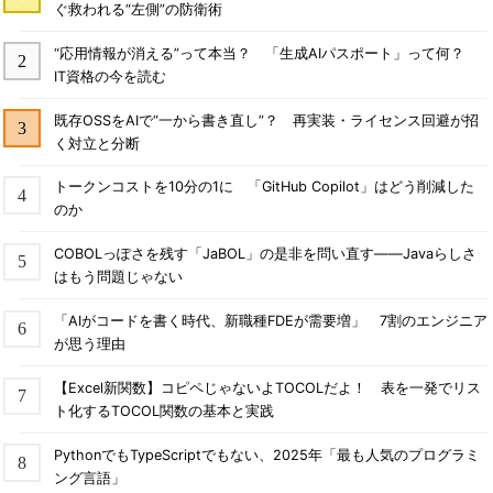
ぐ救われる“左側”の防衛術
“応用情報が消える”って本当？ 「生成AIパスポート」って何？
IT資格の今を読む
既存OSSをAIで“一から書き直し”？ 再実装・ライセンス回避が招
く対立と分断
トークンコストを10分の1に 「GitHub Copilot」はどう削減した
のか
COBOLっぽさを残す「JaBOL」の是非を問い直す――Javaらしさ
はもう問題じゃない
「AIがコードを書く時代、新職種FDEが需要増」 7割のエンジニア
が思う理由
【Excel新関数】コピペじゃないよTOCOLだよ！ 表を一発でリス
ト化するTOCOL関数の基本と実践
PythonでもTypeScriptでもない、2025年「最も人気のプログラミ
ング言語」