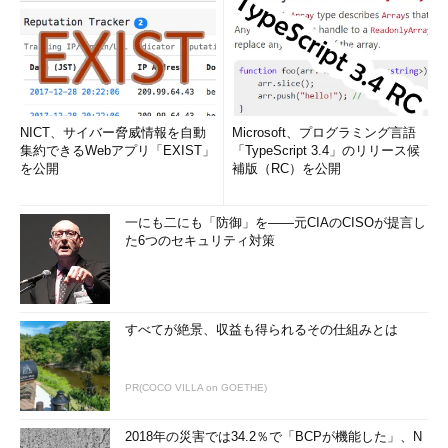
NICT、サイバー脅威情報を自動
Microsoft、プログラミング言語
集約できるWebアプリ「EXIST」
「TypeScript 3.4」のリリース候
を公開
補版（RC）を公開
一にも二にも「防御」を――元CIAのCISOが提言し
た6つのセキュリティ対策
すべてが絶景、収益も得られるその仕組みとは
PR(COCO VILLA on GOETHE)
2018年の災害では34.2％で「BCPが機能した」、N