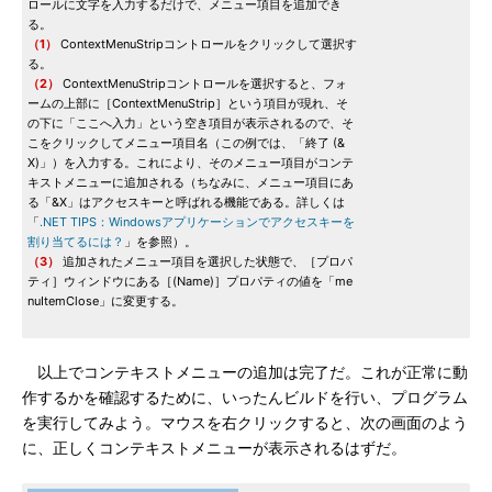
ロールに文字を入力するだけで、メニュー項目を追加でき
る。
（1）
ContextMenuStripコントロールをクリックして選択す
る。
（2）
ContextMenuStripコントロールを選択すると、フォ
ームの上部に［ContextMenuStrip］という項目が現れ、そ
の下に「ここへ入力」という空き項目が表示されるので、そ
こをクリックしてメニュー項目名（この例では、「終了 (&
X)」）を入力する。これにより、そのメニュー項目がコンテ
キストメニューに追加される（ちなみに、メニュー項目にあ
る「&X」はアクセスキーと呼ばれる機能である。詳しくは
「
.NET TIPS：Windowsアプリケーションでアクセスキーを
割り当てるには？
」を参照）。
（3）
追加されたメニュー項目を選択した状態で、［プロパ
ティ］ウィンドウにある［(Name)］プロパティの値を「me
nuItemClose」に変更する。
以上でコンテキストメニューの追加は完了だ。これが正常に動
作するかを確認するために、いったんビルドを行い、プログラム
を実行してみよう。マウスを右クリックすると、次の画面のよう
に、正しくコンテキストメニューが表示されるはずだ。