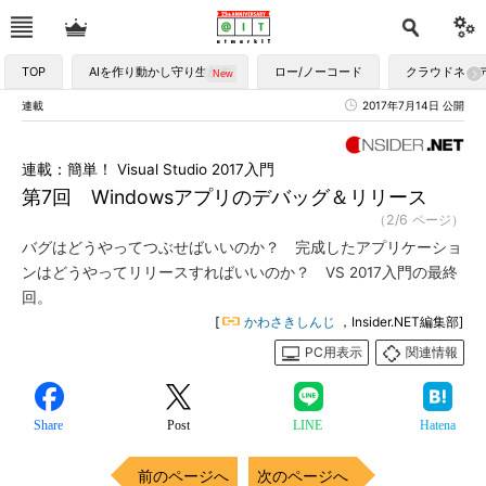
TOP
AIを作り動かし守り生かす
ロー/ノーコード
クラウドネイ
連載
2017年7月14日 公開
連載：簡単！ Visual Studio 2017入門
第7回 Windowsアプリのデバッグ＆リリース
（2/6 ページ）
バグはどうやってつぶせばいいのか？ 完成したアプリケーショ
ンはどうやってリリースすればいいのか？ VS 2017入門の最終
回。
[
かわさきしんじ
，Insider.NET編集部]
PC用表示
関連情報
Share
Post
LINE
Hatena
前のページへ
次のページへ