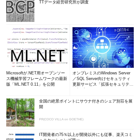
TTデータ経営研究所が調査
Microsoftが.NET用オープンソー
オンプレミスのWindows Server
ス機械学習フレームワークの最新
／SQL Server向けセキュリティ
版「ML.NET 0.11」を公開
更新サービス「拡張セキュリティ
更新プログ...
全国の絶景ポイントにサウナ付きのシェア別荘を展
開
PR(COCO VILLA on GOETHE)
IT開発者の75％以上が開発以外にも従事、楽天コミ