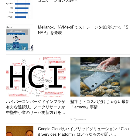
ュニケーションズ調べ
Mellanox、NVMe-oFでストレージを仮想化する「S
NAP」を発表
ハイパーコンバージドインフラが
堅牢さ・コスパだけじゃない最新
有力な選択肢、ノークリサーチが
「arrows」事情
中堅中小業のサーバ更新方針を調
査
PR(arrows)
Google Cloudのハイブリッドソリューション「Clou
d Services Platform」はどうなるのか聞い...