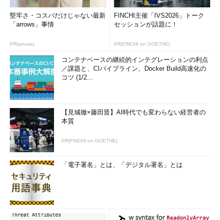
堅牢さ・コスパだけじゃない最新
FINCHI主催「IVS2026」トーク
「arrows」事情
セッションが話題に！
PR(arrows)
PR(FINCHI on GOETHE)
コンテナベースの継続的インテグレーションの利点
／課題と、CIパイプライン、Docker Build高速化の
コツ (1/2...
【見城徹×藤田晋】AI時代でも変わらない経営者の
本質
PR(FINCHI on GOETHE)
「電子署名」とは、「デジタル署名」とは