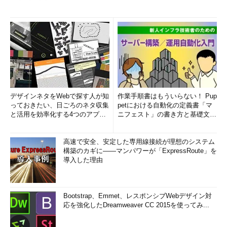
デザインネタをWebで探す人が知
作業手順書はもういらない！ Pup
っておきたい、日ごろのネタ収集
petにおける自動化の定義書「マ
と活用を効率化する4つのアプリ
ニフェスト」の書き方と基礎文法
(1/3)
まとめ (1/5)
高速で安全、安定した専用線接続が理想のシステム
構築のカギに――マンパワーが「ExpressRoute」を
導入した理由
Bootstrap、Emmet、レスポンシブWebデザイン対
応を強化したDreamweaver CC 2015を使ってみ...