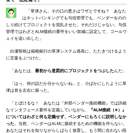
「草津さん。その口の悪さはワザとですね？ あなた
はネットバンキングでも与信管理でも、ベンダーをのの
しり続けてプロジェクトを混乱させた。それだけじゃない。与信
管理ではわざとALM接続の要件をいい加減に設定して、ゴールウ
ェイを追い出した」
白瀬智裕は箱根銀行の草津システム係長に、たたきつけるよう
に言葉をぶつけた。
「あなたは、
最初から意図的にプロジェクトをつぶした
んだ」
「はっ、何の話だか分からないね」と、小ばかにしたように草
津は首を左右に振った。
「とぼけるな！ あなたは『外部ベンダー接続機能』では詳細
なインタフェース要件を定義していながら、
『ALM接続（※）』
についてはわざと何も定義せず、ベンダーにもろくに説明しなか
った
。当然、ベンダーはALMに接続するための機能を作らない。
あなたはそれを知りながらしばらく放置し、もう間に合わない段