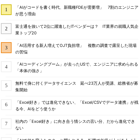
「AIがコードを書く時代、新職種FDEが需要増」 7割のエンジニア
が思う理由
富士通を抜いて2位に躍進したITベンダーは？ IT業界の就職人気企
業トップ20
「AI活用する新人増えてOJT負担増」 複数の調査で露呈した現場
の苦悩
「AIコーディングブーム」が去ったUSで、エンジニアに求められる
「本体の強さ」
無料で身に付くデータサイエンス 延べ23万人が受講、総務省が募
集開始
「Excel好き」では進化できない、「Excel/CSVでデータ連携」が残
る今、AIをどう使うか
社内の「Excel好き」に向き合う情シスの言い分、だから進化でき
ない