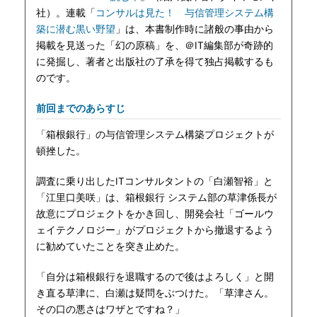
社）。連載「
コンサルは見た！ 与信管理システム構
築に潜む黒い野望
」は、本書制作時に諸般の事由から
掲載を見送った「幻の原稿」を、＠IT編集部が奇跡的
に発掘し、著者と出版社の了承を得て独占掲載するも
のです。
前回までのあらすじ
「箱根銀行」の与信管理システム構築プロジェクトが
頓挫した。
調査に乗り出したITコンサルタントの「白瀬智裕」と
「江里口美咲」は、箱根銀行 システム部の草津係長が
故意にプロジェクトをかき回し、開発会社「ゴールウ
ェイテクノロジー」がプロジェクトから撤退するよう
に勧めていたことを突き止めた。
「自分は箱根銀行を退職するので後はよろしく」と開
き直る草津に、白瀬は疑問をぶつけた。「草津さん。
その口の悪さはワザとですね？」