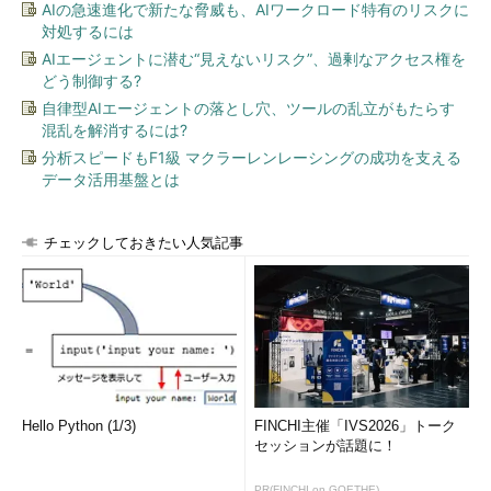
AIの急速進化で新たな脅威も、AIワークロード特有のリスクに
対処するには
AIエージェントに潜む“見えないリスク”、過剰なアクセス権を
どう制御する?
自律型AIエージェントの落とし穴、ツールの乱立がもたらす
混乱を解消するには?
分析スピードもF1級 マクラーレンレーシングの成功を支える
データ活用基盤とは
チェックしておきたい人気記事
Hello Python (1/3)
FINCHI主催「IVS2026」トーク
セッションが話題に！
PR(FINCHI on GOETHE)