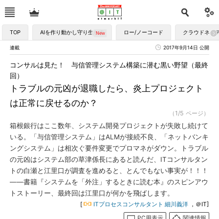
TOP
AIを作り動かし守り生かす
ロー/ノーコード
クラウドネイ
連載
2017年9月14日 公開
コンサルは見た！ 与信管理システム構築に潜む黒い野望（最終
回）
トラブルの元凶が退職したら、炎上プロジェクト
は正常に戻せるのか？
（1/5 ページ）
箱根銀行はここ数年、システム開発プロジェクトが失敗し続けて
いる。「与信管理システム」はALMが接続不良、「ネットバンキ
ングシステム」は相次ぐ要件変更でプロマネがダウン。トラブル
の元凶はシステム部の草津係長にあると読んだ、ITコンサルタン
トの白瀬と江里口が調査を進めると、とんでもない事実が！！！
――書籍『システムを「外注」するときに読む本』のスピンアウ
トストーリー、最終回は江里口が何かを飛ばします。
[
ITプロセスコンサルタント 細川義洋
，＠IT]
PC用表示
関連情報