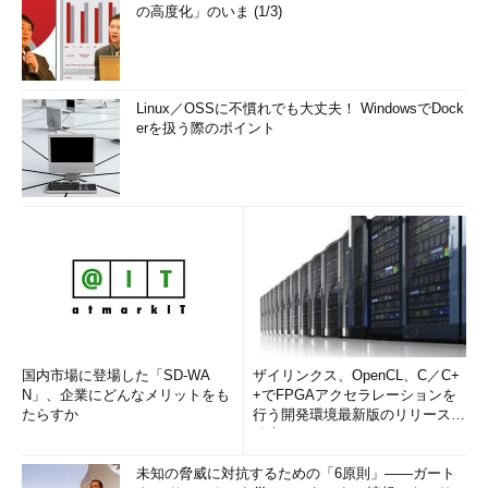
の高度化」のいま (1/3)
Linux／OSSに不慣れでも大丈夫！ WindowsでDock
erを扱う際のポイント
国内市場に登場した「SD-WA
ザイリンクス、OpenCL、C／C+
N」、企業にどんなメリットをも
+でFPGAアクセラレーションを
たらすか
行う開発環境最新版のリリースを
発表
未知の脅威に対抗するための「6原則」――ガート