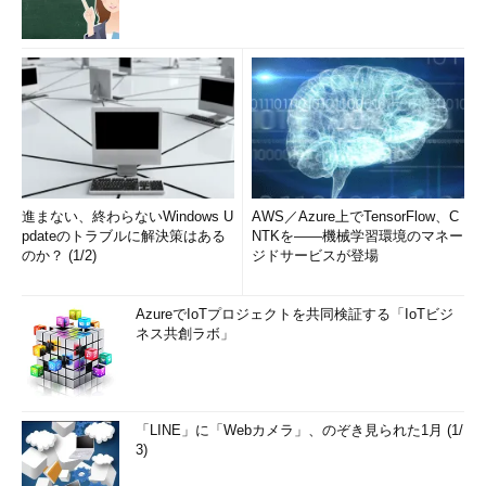
進まない、終わらないWindows U
AWS／Azure上でTensorFlow、C
pdateのトラブルに解決策はある
NTKを――機械学習環境のマネー
のか？ (1/2)
ジドサービスが登場
AzureでIoTプロジェクトを共同検証する「IoTビジ
ネス共創ラボ」
「LINE」に「Webカメラ」、のぞき見られた1月 (1/
3)