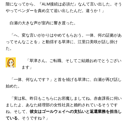
階になってから、『ALM接続は必須だ』なんて言い出した。そう
やってベンダーを責め立て追い出したんだ。違うか！」
白瀬の大きな声が室内に響き渡った。
「へ、変な言いがかりはやめてもらおう。一体、何の証拠があ
ってそんなことを」と動揺する草津に、江里口美咲が話し掛け
た。
「草津さん。ご転職、そしてご結婚おめでとうござい
ます」
「一体、何なんです？」と首を傾げる草津に、白瀬が再び話し
始めた。
「実は私、昨日もこちらにお邪魔しましてね。赤倉課長に伺い
ましたよ、あなた経理部の女性社員と婚約されているそうです
ね。そして、
彼女はゴールウェイへの支払いと返還業務を担当し
ている
。そうですね？」