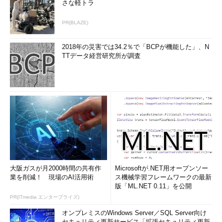
さな軽トラ
PR(BLAZE)
2018年の災害では34.2％で「BCPが機能した」、N
TTデータ経営研究所が調査
大阪ガスが月2000時間の共有作
Microsoftが.NET用オープンソー
業を削減！ 現場のAI活用術
ス機械学習フレームワークの最新
版「ML.NET 0.11」を公開
PR(ITmedia エンタープライズ)
オンプレミスのWindows Server／SQL Server向け
セキュリティ更新サービス「拡張セキュリティ更新