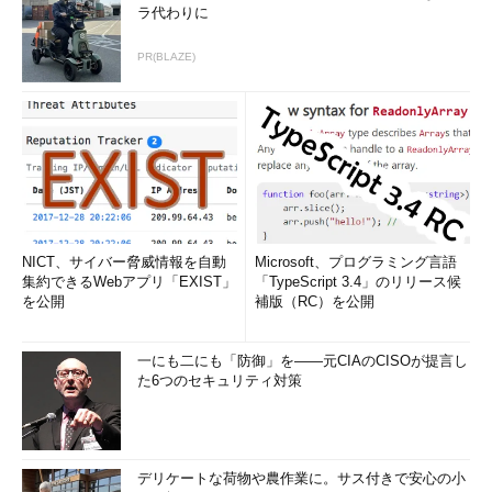
ラ代わりに
PR(BLAZE)
NICT、サイバー脅威情報を自動
Microsoft、プログラミング言語
集約できるWebアプリ「EXIST」
「TypeScript 3.4」のリリース候
を公開
補版（RC）を公開
一にも二にも「防御」を――元CIAのCISOが提言し
た6つのセキュリティ対策
デリケートな荷物や農作業に。サス付きで安心の小