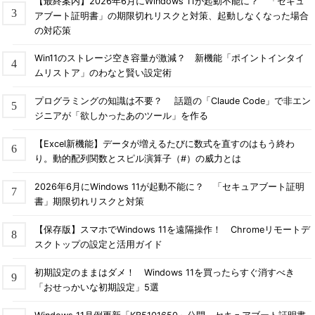
【最終案内】2026年6月にWindows 11が起動不能に？ 「セキュ
アブート証明書」の期限切れリスクと対策、起動しなくなった場合
の対応策
Win11のストレージ空き容量が激減？ 新機能「ポイントインタイ
ムリストア」のわなと賢い設定術
プログラミングの知識は不要？ 話題の「Claude Code」で非エン
ジニアが「欲しかったあのツール」を作る
【Excel新機能】データが増えるたびに数式を直すのはもう終わ
り。動的配列関数とスピル演算子（#）の威力とは
2026年6月にWindows 11が起動不能に？ 「セキュアブート証明
書」期限切れリスクと対策
【保存版】スマホでWindows 11を遠隔操作！ Chromeリモートデ
スクトップの設定と活用ガイド
初期設定のままはダメ！ Windows 11を買ったらすぐ消すべき
「おせっかいな初期設定」5選