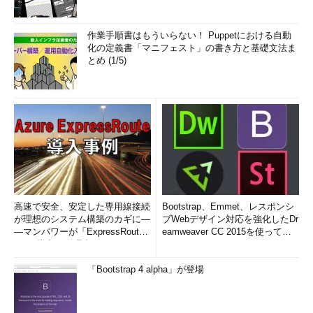
作業手順書はもういらない！ Puppetにおける自動
化の定義書「マニフェスト」の書き方と基礎文法ま
とめ (1/5)
高速で安全、安定した専用線接続
Bootstrap、Emmet、レスポンシ
が理想のシステム構築のカギに―
ブWebデザイン対応を強化したDr
―マンパワーが「ExpressRout
eamweaver CC 2015を使って
e」を導入した理由
み...
「Bootstrap 4 alpha」が登場