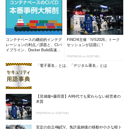
コンテナベースの継続的インテグ
FINCHI主催「IVS2026」トーク
レーションの利点／課題と、CIパ
セッションが話題に！
イプライン、Docker Build高速化
のコツ (1/2...
PR(FINCHI on GOETHE)
「電子署名」とは、「デジタル署名」とは
【見城徹×藤田晋】AI時代でも変わらない経営者の
本質
PR(FINCHI on GOETHE)
安定の自立4輪EV。免許返納後の移動や小さな軽ト