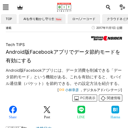
TOP
AIを作り動かし守り生かす
ロー/ノーコード
クラウドネイ
連載
2017年11月1日 公開
Tech TIPS
Android版Facebookアプリでデータ節約モードを
有効にする
Android版Facebookアプリには、データ消費を削減できる「デー
タ節約モード」という機能がある。これを有効にすると、モバイ
ル通信量（パケット）を節約できる。その設定方法を紹介する。
[
小林章彦
，デジタルアドバンテージ]
PC用表示
関連情報
Share
Post
LINE
Hatena