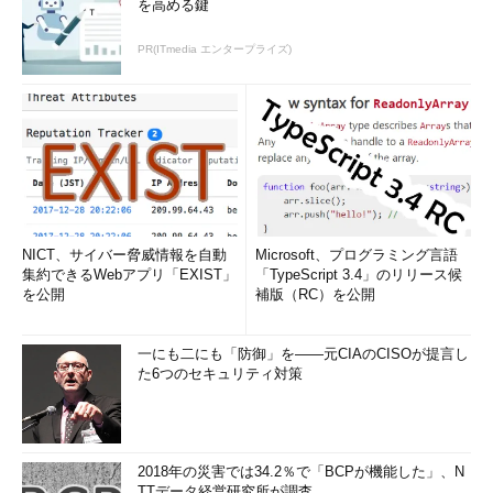
を高める鍵
（Reset this PC）」の機能差がよく分からないので、仮想マシ
ン環境でWindows 10 バージョン1607（Reset this PCのみ）、バ
PR(ITmedia エンタープライズ)
ージョン1703、バージョン1709のそれぞれで実際に実行し、ど
うなるのか比較してみました。
結論から言うと、Reset this PC（このPCを初期状態に戻す）
は、Windows 10 バージョン1703以前とバージョン1709で、1つ
大きな仕様変更が見つかりました。Fresh startは、Windows 10
バージョン1709の場合、OEMプリインストール関係を除けば、
Reset this PCと結果はほぼ同じになりました。
NICT、サイバー脅威情報を自動
Microsoft、プログラミング言語
集約できるWebアプリ「EXIST」
「TypeScript 3.4」のリリース候
「このPCを初期状態に戻す（Reset this
を公開
補版（RC）を公開
PC）」の手順
一にも二にも「防御」を――元CIAのCISOが提言し
た6つのセキュリティ対策
2018年の災害では34.2％で「BCPが機能した」、N
TTデータ経営研究所が調査