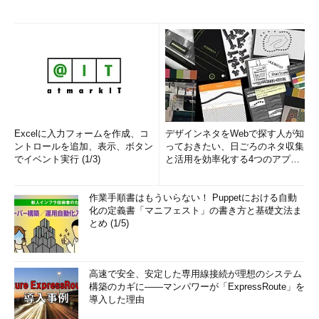
Excelに入力フォームを作成、コ
デザインネタをWebで探す人が知
ントロールを追加、表示、ボタン
っておきたい、日ごろのネタ収集
でイベント実行 (1/3)
と活用を効率化する4つのアプリ
(1/3)
作業手順書はもういらない！ Puppetにおける自動
化の定義書「マニフェスト」の書き方と基礎文法ま
とめ (1/5)
高速で安全、安定した専用線接続が理想のシステム
構築のカギに――マンパワーが「ExpressRoute」を
導入した理由