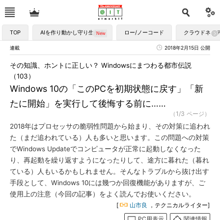
TOP
AIを作り動かし守り生かす
ロー/ノーコード
クラウドネイ
連載
2018年2月15日 公開
その知識、ホントに正しい？ Windowsにまつわる都市伝説
（103）
Windows 10の「このPCを初期状態に戻す」「新
たに開始」を実行して後悔する前に……
（1/3 ページ）
2018年はプロセッサの脆弱性問題から始まり、その対策に追われ
た（まだ追われている）人も多いと思います。この問題への対策
でWindows Updateでコンピュータが正常に起動しなくなった
り、再起動を繰り返すようになったりして、途方に暮れた（暮れ
ている）人もいるかもしれません。そんなトラブルから抜け出す
手段として、Windows 10には幾つか回復機能がありますが、ご
使用上の注意（今回の記事）をよく読んでお使いください。
[
山市良
，テクニカルライター]
PC用表示
関連情報