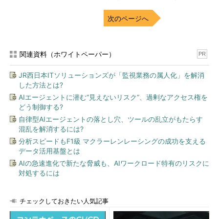
1
）。
次のページへ
Windows 10版「PCのリフレッシュ／リセット」の秘密
（本連載 第45回）
関連資料（ホワイトペーパー）
PR
JR西日本ITソリューションズが「監視業務の属人化」を解消
した方法とは?
AIエージェントに潜む“見えないリスク”、過剰なアクセス権を
どう制御する?
自律型AIエージェントの落とし穴、ツールの乱立がもたらす
混乱を解消するには?
分析スピードもF1級 マクラーレンレーシングの成功を支える
データ活用基盤とは
画面1
Windows 8.1の「PCのリフレッシュ」と「PCのリセ
ット」（すべてを削除してWindowsを再インストールす
AIの急速進化で新たな脅威も、AIワークロード特有のリスクに
る）。Windows 10では、仕様がかなり変更されているので
対処するには
注意
実際には、Windows 8.1にあった「PCのリフレッシュ」機能
チェックしておきたい人気記事
は、Windows 10では削除されました。そして、Windows 8.1にあ