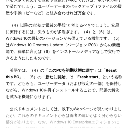
で済むでしょう。ユーザーデータのバックアップ（ファイルの履
歴や手動コピーなど）と組み合わせれば万全です。
（4）以降の方法は“最後の手段”と考えるべきでしょう。安易
に実行するには、失うものが多過ぎます。（4）と（6）は、
Windows 10の最初のバージョンから備えている機能です。（5）
はWindows 10 Creators Update（バージョン1703）からの新機
能で、簡単に言えば（6）をインストールメディアなしで実行で
きるようにしたものです。
英語では、（4）の「
このPCを初期状態に戻す
」は「
Reset
this PC
」、（5）の「
新たに開始
」は「
Fresh start
」という名称
です。どちらも、ユーザーデータ（および設定の一部）を保持し
ながら、Windows 10を再インストールすることで、問題の解決
を試みる機能になります。
公式ドキュメントとしては、以下のWebページが見つかりまし
たが、これらのドキュメントからは両者の違いがよく分からない
部分があります。なお、Windows 10 Enterpriseエディションに