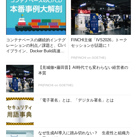
った「PCのリセット」にデータを保持する機能を追加したもの
が、Windows 10の「このPCを初期状態に戻す」機能といった方
が正しかったかもしれません。いずれにせよ、Windows 10の
「このPCを初期状態に戻す」機能は、Windows 8.1以前に多くの
プリインストールPCで使えた「工場集荷時の設定に戻す」機能
とはかなり違うものになっています（
画面2
）。
コンテナベースの継続的インテグ
FINCHI主催「IVS2026」トーク
レーションの利点／課題と、CIパ
セッションが話題に！
イプライン、Docker Build高速化
のコツ (1/2...
PR(FINCHI on GOETHE)
【見城徹×藤田晋】AI時代でも変わらない経営者の
本質
PR(FINCHI on GOETHE)
「電子署名」とは、「デジタル署名」とは
画面2
Windows 10の「このPCを初期状態に戻す（Reset t
his PC）」。工場集荷時の設定に戻るわけではない。ではど
こに戻るのか？
「新たに開始（Fresh start）と「このPCを初期状態に戻す
なぜ生成AI導入に踏み切れない？ 生産性と組織力