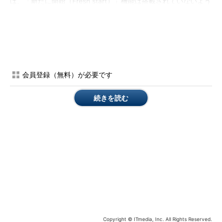
は、「新たに開始（Fresh start）」機能は搭載されていないよう
です。
How push-button reset features work
［英語］
（Microsoft Hardware Dev Center）
PCをクリーンにして新たに開始する
（Microsoft サポー
ト）
会員登録（無料）が必要です
また、「このPCを初期状態に戻す（Reset this PC）機能に関
続きを読む
しては、以下のような日本語ドキュメントがありますが、これは
内容が古く、現在の機能とは仕様が異なります。実は、上記の英
語ドキュメントも、最新のWindows 10とは異なる部分がありま
す。
PCのリカバリー機能のしくみ
（Microsoft Hardware Dev
Center）（注：内容の古いドキュメント）
本連載第45回
では、Windows 8.1の「PCのリフレッシュ／リ
セット」と、Windows 10の「このPCを初期状態に戻す」を比較
しましたが、少し誤解を与えるものだったかもしれません（
画面
Copyright © ITmedia, Inc. All Rights Reserved.