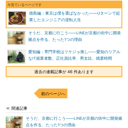
仕事が決まったので、妻の実家に移住しました。
徳島編：東京は僕を選ばなかった――Uターンで起
僕の実家からも車で30分くらい。頼りになる親が4人も近くに
業したエンジニアの逆転人生
いて、家事も任せられるので、妻の体調がすぐれなかったり、子
どもが熱を出したりしても、僕は安心して任せて、仕事に専念で
そうだ、京都に行こう――LINEが京都の街中に開発
きます。
拠点を作る、たった1つの理由
実家、最高！
愛知編：専門学校はリケジョ推し――愛知のリアル
なIT就業者数、正社員比率、男女比、残業時間
もし東京で妻と2人だけでやっていたらと思うと、ゾッとしま
す。うまくやれた自信はありません。
過去の連載記事が 46 件あります
今回は、僕が徳島にUターンした7年前のことを書きました
前のページへ
が、就職事情はだいぶ良くなりました。「メディアドゥ」や「ワ
ークスアプリケーションズ」といった大手企業の支社ができて、
関連記事
雇用を生み出しています。
そうだ、京都に行こう――LINEが京都の街中に開発拠
僕の周りでも、運送業者が「kintoneいいよね。でも扱える事
点を作る、たった1つの理由