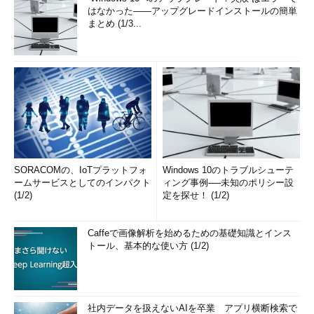
はなかった――アップグレードインストールの簡単
まとめ (1/3...
SORACOMの、IoTプラットフォ
Windows 10のトラブルシューテ
ームサービスとしてのインパクト
ィング事例──未知のポリシー設
(1/2)
定を探せ！ (1/2)
Caffeで画像解析を始めるための基礎知識とインス
トール、基本的な使い方 (1/2)
社内データを扱えないAIを卒業 アプリ横断検索で