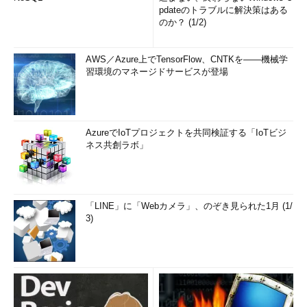
pdateのトラブルに解決策はある
のか？ (1/2)
AWS／Azure上でTensorFlow、CNTKを――機械学
習環境のマネージドサービスが登場
AzureでIoTプロジェクトを共同検証する「IoTビジ
ネス共創ラボ」
「LINE」に「Webカメラ」、のぞき見られた1月 (1/
3)