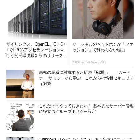
ザイリンクス、OpenCL、C／C+
マーシャルのヘッドホンが「ファ
+でFPGAアクセラレーションを
ッション」で終わらない理由
行う開発環境最新版のリリースを
発表
PR(Marshall Group AB)
未知の脅威に対抗するための「6原則」――ガート
ナー サミットから学ぶ、これからの情報セキュリテ
ィ対策
これだけはやっておきたい！ 基本的なサーバー管理
に役立つグループポリシー設定
“Windows 10へのアップグレード：失敗”はエラーで