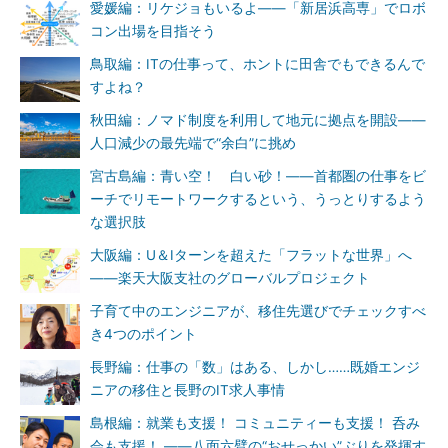
愛媛編：リケジョもいるよ――「新居浜高専」でロボ
ご当地ITライター募集
コン出場を目指そう
鳥取編：ITの仕事って、ホントに田舎でもできるんで
現在、または元ITエンジニアかIT企業社員、かつ現在住んでい
すよね？
る地域へUターン／Iターン／Jターンし、記事執筆に興味のあ
る方は、下記まで連絡ください。
秋田編：ノマド制度を利用して地元に拠点を開設――
＠IT自分戦略研究所 代表メール「jibun＠
人口減少の最先端で“余白”に挑め
atmarkit.co.jp」（＠を半角にしてください）
宮古島編：青い空！ 白い砂！――首都圏の仕事をビ
＠IT自分戦略研究所 Facebookページ
ーチでリモートワークするという、うっとりするよう
＠IT自分戦略研究所 公式Twitter
な選択肢
大阪編：U＆Iターンを超えた「フラットな世界」へ
坂東勇気
――楽天大阪支社のグローバルプロジェクト
フルスタック系でゼロイチ開発が得意
子育て中のエンジニアが、移住先選びでチェックすべ
なエンジニア、39歳
き4つのポイント
長野編：仕事の「数」はある、しかし……既婚エンジ
ニアの移住と長野のIT求人事情
GTラボ代表取締役
島根編：就業も支援！ コミュニティーも支援！ 呑み
会も支援！ ――八面六臂の“おせっかい”ぶりを発揮す