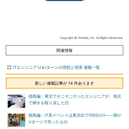
発がメインだけれど、大規模なコンシューマー向けのWebとアプ
リの案件が中心なので、僕のスキルが生かせそう。社長がエンジ
ニアで新技術に意欲的で気が合いそう。
新しい案件を取って回している企業なら、「地方のSIer」でも
キャリア形成できると考えました。そこで、東京支店に秒速で面
Copyright © ITmedia, Inc. All Rights Reserved.
接に行き、徳島勤務が決まりました。この会社が、後にわが社の
出資元にもなります。
関連情報
ITエンジニア U＆Iターンの理想と現実 連載一覧
新しい連載記事が 14 件あります
徳島編：東京でそこそこだったエンジニアが、地元
で輝きを取り戻した日
徳島編：IT系イベントは東京比で100分の1――僕が
Uターンで失ったもの
Uターンは東急オーシャンフェリーで