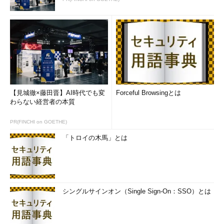
【見城徹×藤田晋】AI時代でも変
Forceful Browsingとは
わらない経営者の本質
PR(FINCHI on GOETHE)
「トロイの木馬」とは
シングルサインオン（Single Sign-On：SSO）とは