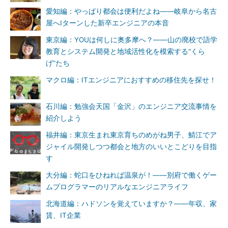
務がいないんだ」と困っていたり、インフラ企業の社長がLPWA
愛知編：やっぱり都会は便利だよね――岐阜から名古
のアンテナを持って「これ安くて面白いよ！ 何か作ろう」とう
屋へIターンした新卒エンジニアの本音
れしそうに話していたり、いろいろキテいる感じです。今後は、
一般企業のIT人材の募集も増えるでしょう。
東京編：YOUは何しに奥多摩へ？――山の廃校で語学
教育とシステム開発と地域活性化を模索する“くら
ITエンジニア U＆Iターンの理想と現実：徳島編、次回は、東
げ”たち
京から徳島にUターンして良かった点と悪かった点をお伝えしま
マクロ編：ITエンジニアにおすすめの移住先を探せ！
す。
参考リンク
石川編：勉強会天国「金沢」のエンジニア交流事情を
紹介しよう
Turn Up徳島
福井編：東京生まれ東京育ちのめがね男子、鯖江でア
ジャイル開発しつつ都会と地方のいいとこどりを目指
＠IT式 U＆Iターンスタイル
す
全国各地のU＆Iターンエンジニアた
大分編：蛇口をひねれば温泉が！――別府で働くゲー
ちが、地方での生活の実情や所感な
ムプログラマーのリアルなエンジニアライフ
どをセキララに伝えます。Uターン、
北海道編：ハドソンを覚えていますか？――年収、家
Iターン、Jターンに興味のある方は、ぜひ参考にしてくださ
賃、IT企業
い。