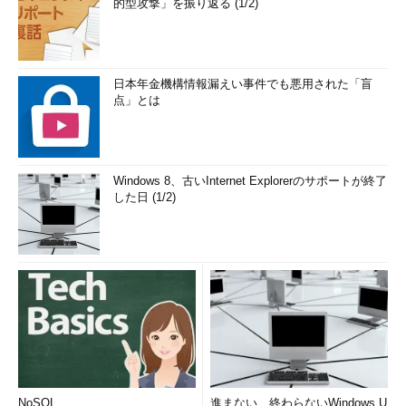
的型攻撃」を振り返る (1/2)
日本年金機構情報漏えい事件でも悪用された「盲
点」とは
Windows 8、古いInternet Explorerのサポートが終了
した日 (1/2)
NoSQL
進まない、終わらないWindows U