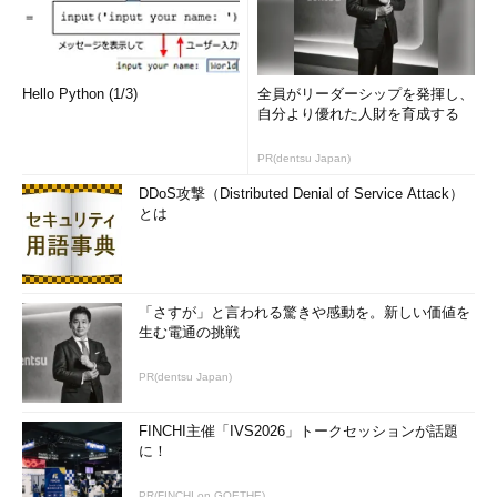
Hello Python (1/3)
全員がリーダーシップを発揮し、
自分より優れた人財を育成する
PR(dentsu Japan)
DDoS攻撃（Distributed Denial of Service Attack）
とは
「さすが」と言われる驚きや感動を。新しい価値を
生む電通の挑戦
PR(dentsu Japan)
FINCHI主催「IVS2026」トークセッションが話題
に！
PR(FINCHI on GOETHE)