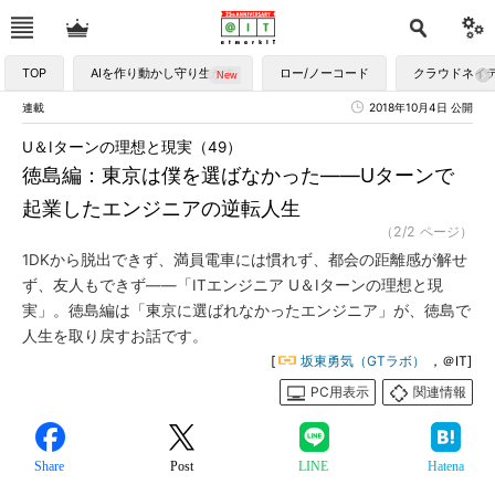
TOP
AIを作り動かし守り生かす
ロー/ノーコード
クラウドネイ
連載
2018年10月4日 公開
U＆Iターンの理想と現実（49）
徳島編：東京は僕を選ばなかった――Uターンで
起業したエンジニアの逆転人生
（2/2 ページ）
1DKから脱出できず、満員電車には慣れず、都会の距離感が解せ
ず、友人もできず――「ITエンジニア U＆Iターンの理想と現
実」。徳島編は「東京に選ばれなかったエンジニア」が、徳島で
人生を取り戻すお話です。
[
坂東勇気（GTラボ）
，＠IT]
PC用表示
関連情報
Share
Post
LINE
Hatena