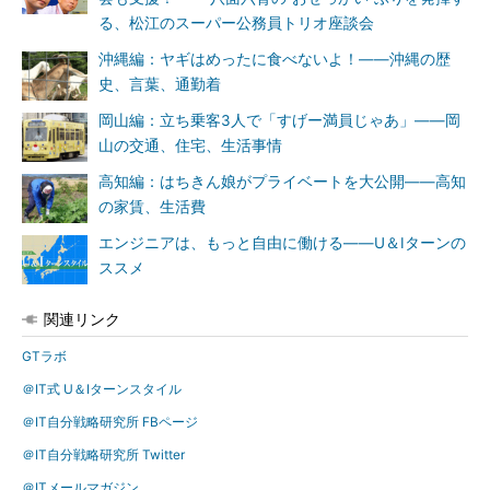
電脳交通 最高技術責任者
る、松江のスーパー公務員トリオ座談会
SESSION 最高技術責任者
沖縄編：ヤギはめったに食べないよ！――沖縄の歴
史、言葉、通勤着
テクノモバイル エンジニア
岡山編：立ち乗客3人で「すげー満員じゃあ」――岡
山の交通、住宅、生活事情
高知編：はちきん娘がプライベートを大公開――高知
1978年 徳島県阿波市生まれ
の家賃、生活費
エンジニアは、もっと自由に働ける――U＆Iターンの
1999年 阿南工業高等専門学校を卒業
ススメ
200X年 東京のIT企業を転々とする
関連リンク
2010年 徳島にUターン 「テクノモバイル」入社
GTラボ
2013年～ 「GTラボ」設立 代表取締役社長
＠IT式 U＆Iターンスタイル
＠IT自分戦略研究所 FBページ
2015年～ 「電脳交通」など複数社のCTO
＠IT自分戦略研究所 Twitter
＠ITメールマガジン