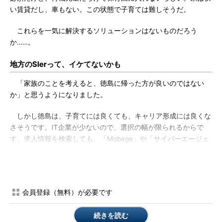
い賃貸だし、車もない。この状態で子育ては難しそうだ。
これらを一気に解決するソリューションはないものだろう
か……。
地方のSIerって、イケてないかも
「家族のことを考えると、徳島に帰った方が良いのではない
か」と思うようになりました。
しかし徳島は、子育てには良くても、キャリア形成には良くな
さそうです。IT企業が少ないので、選択の幅が限られるからで
す。求人情報を検索しても、「Mobage」や「サイバーエージェ
ント」のようなコンシューマー向けの企業はありません（2010年
当時）。地方のSIerに転職したら、レガシーな業務システムを作
ってドキュメント作成ばかりさせられるのでは、という恐怖（思
い込み）もありました。
会員登録（無料）が必要です
でも検索を続けたら、良さそうなIT企業が見つかりました。給
続きを読む
料は東京の1割減ぐらいなので、生活レベルは問題ない。受託開