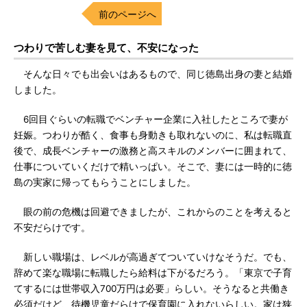
前のページへ
つわりで苦しむ妻を見て、不安になった
そんな日々でも出会いはあるもので、同じ徳島出身の妻と結婚
しました。
6回目ぐらいの転職でベンチャー企業に入社したところで妻が
妊娠。つわりが酷く、食事も身動きも取れないのに、私は転職直
後で、成長ベンチャーの激務と高スキルのメンバーに囲まれて、
仕事についていくだけで精いっぱい。そこで、妻には一時的に徳
島の実家に帰ってもらうことにしました。
眼の前の危機は回避できましたが、これからのことを考えると
不安だらけです。
新しい職場は、レベルが高過ぎてついていけなそうだ。でも、
辞めて楽な職場に転職したら給料は下がるだろう。「東京で子育
てするには世帯収入700万円は必要」らしい。そうなると共働き
必須だけど、待機児童だらけで保育園に入れないらしい。家は狭