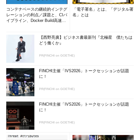
コンテナベースの継続的インテグ
「電子署名」とは、「デジタル署
レーションの利点／課題と、CIパ
名」とは
イプライン、Docker Build高速化
のコツ (1/2...
【西野亮廣】ビジネス書最新刊『北極星 僕たちは
どう働くか』
PR(FINCHI on GOETHE)
FINCHI主催「IVS2026」トークセッションが話題
に！
PR(FINCHI on GOETHE)
FINCHI主催「IVS2026」トークセッションが話題
に！
PR(FINCHI on GOETHE)