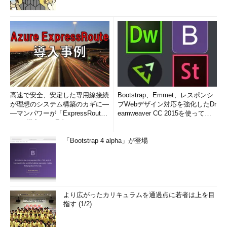
高速で安全、安定した専用線接続
Bootstrap、Emmet、レスポンシ
が理想のシステム構築のカギに―
ブWebデザイン対応を強化したDr
―マンパワーが「ExpressRout
eamweaver CC 2015を使って
e」を導入した理由
み...
「Bootstrap 4 alpha」が登場
より広がったカリキュラムを通過点に若者は上を目
指す (1/2)