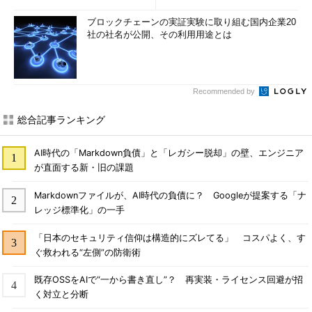
ブロックチェーンの実証実験に取り組む国内企業20
社の社名が公開、その利用用途とは
Recommended by
総合記事ランキング
AI時代の「Markdown負債」と「レガシー脱却」の壁、エンジニア
が直面する新・旧の課題
Markdownファイルが、AI時代の負債に？ Googleが提案する「ナ
レッジ標準化」の一手
「日本のセキュリティ信仰は構造的にズレてる」 コスパよく、す
ぐ救われる“左側”の防衛術
既存OSSをAIで“一から書き直し”？ 再実装・ライセンス回避が招
く対立と分断