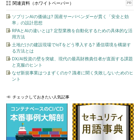
関連資料（ホワイトペーパー）
PR
ソブリンAIの価値は? 国産サーバベンダーが貫く「安全と効
データ分析で価値を生み出すには、「アナリティクス・ライ
率」の設計思想
フサイクル」が重要だという
RPAとAIの違いとは? 定型業務を自動化するための具体的な活
用方法
「アナリティクス・ライフサイクル」に必要な
土地だけの建設現場でIoTをどう導入する? 通信環境を構築す
もの
る方法とは
DX/AI投資の壁を突破、現代の最高財務責任者が直面する課題
と克服のヒント
なぜ新規事業はつまずくのか? 識者に聞く失敗しないためのヒ
ント
チェックしておきたい人気記事