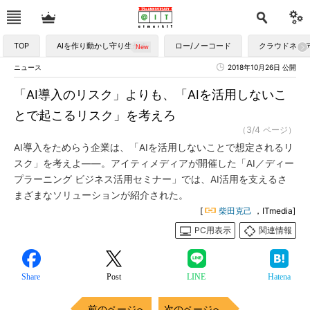
TOP
AIを作り動かし守り生かす
ロー/ノーコード
クラウドネイ
ニュース
2018年10月26日 公開
「AI導入のリスク」よりも、「AIを活用しないこ
とで起こるリスク」を考えろ
（3/4 ページ）
AI導入をためらう企業は、「AIを活用しないことで想定されるリ
スク」を考えよ――。アイティメディアが開催した「AI／ディー
プラーニング ビジネス活用セミナー」では、AI活用を支えるさ
まざまなソリューションが紹介された。
[
柴田克己
，ITmedia]
PC用表示
関連情報
Share
Post
LINE
Hatena
前のページへ
次のページへ