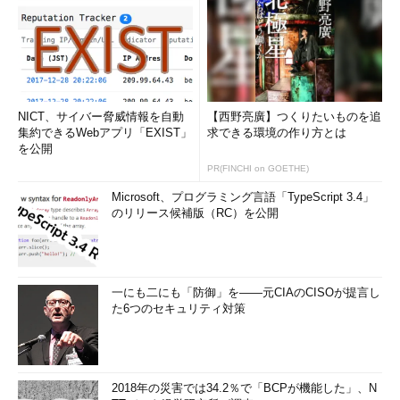
NICT、サイバー脅威情報を自動
【西野亮廣】つくりたいものを追
集約できるWebアプリ「EXIST」
求できる環境の作り方とは
を公開
PR(FINCHI on GOETHE)
Microsoft、プログラミング言語「TypeScript 3.4」
のリリース候補版（RC）を公開
一にも二にも「防御」を――元CIAのCISOが提言し
た6つのセキュリティ対策
2018年の災害では34.2％で「BCPが機能した」、N