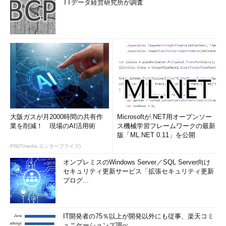
TTデータ経営研究所が調査
大阪ガスが月2000時間の共有作
Microsoftが.NET用オープンソー
業を削減！ 現場のAI活用術
ス機械学習フレームワークの最新
版「ML.NET 0.11」を公開
PR(ITmedia エンタープライズ)
オンプレミスのWindows Server／SQL Server向け
セキュリティ更新サービス「拡張セキュリティ更新
プログ...
IT開発者の75％以上が開発以外にも従事、楽天コミ
ュニケーションズ調べ