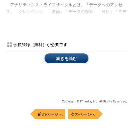
アナリティクス・ライフサイクルとは、「データへのアクセ
ス」「クレンジング」「準備」「データの探索」「分析」「モデ
ル生成」「モデル管理」「業務への実装」「モニタリング」「結
果に基づく改善」といった一連のプロセスであり、このサイクル
をいかに素早く、正確に回し続けられるかが、ビジネス面での価
値創出に直結するという。
会員登録（無料）が必要です
「ビッグデータの取り回しや、アナリティクスに関しては、
続きを読む
OSSを含めてさまざまなソリューションがある。しかし、アナリ
ティクス・ライフサイクルにおいて、それぞれのフェーズで使う
個別のツールを継ぎはぎして使っていては、どうしても時間がか
かってしまう。同じ時間の中で、できるだけ多くサイクルを回す
ためには、あらかじめ必要な要素が統合されたプラットフォーム
が適している」（畝見氏）
Copyright © ITmedia, Inc. All Rights Reserved.
前のページへ
次のページへ