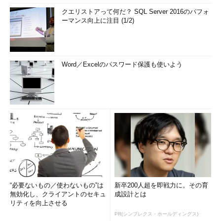
クエリストアって何だ？ SQL Server 2016のパフォ
ーマンス向上に注目 (1/2)
Word／Excelのパスワード保護も使いよう
“必要ないもの／使わないもの”は
新卒200人超を即戦力に。その育
無効化し、クライアントのセキュ
成設計とは
リティを向上させる
PR(シンプレクス・ホールディングス)