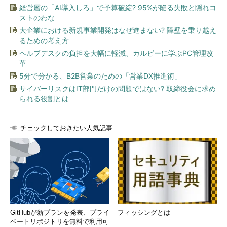
経営層の「AI導入しろ」で予算破綻? 95%が陥る失敗と隠れコ
化する環境でも、設定の変更を行わずに同じグラフに表示させる
ストのわな
ことができます。例えば、複数ノードへの負荷分散がうまくいっ
大企業における新規事業開発はなぜ進まない? 障壁を乗り越え
ているかなどをグラフで判断しやすくなったと思います。
るための考え方
ヘルプデスクの負担を大幅に軽減、カルビーに学ぶPC管理改
タグによる一部トリガーのみのメンテナンス設定
革
これまではホストまたはホストグループ全体をメンテナンス期
5分で分かる、B2B営業のための「営業DX推進術」
間という設定によって、トリガーでの発報抑止しかできませんで
サイバーリスクはIT部門だけの問題ではない? 取締役会に求め
した。つまり、メンテナンス作業を行う機能以外で障害が発生し
られる役割とは
たときに、メンテナンス期間の設定が行われてしまっていると、
その障害の通知できなくなってしまう問題がありました。
チェックしておきたい人気記事
Zabbix 4.0では、メンテナンス期間の設定で、メンテナンス期
間の対象としてタグを設定することができ、そのタグの付与され
たトリガーのみのアクションでの通知を抑止できるようになりま
した。
例えば、夜間のバッチ処理時にバッチ処理中のみに正常に処理
をしていても高い数値になってしまうようなCPUの使用率やディ
GitHubが新プランを発表、プライ
フィッシングとは
スクのI/Oに関するトリガーを無視するようにして、他の継続的
ベートリポジトリを無料で利用可