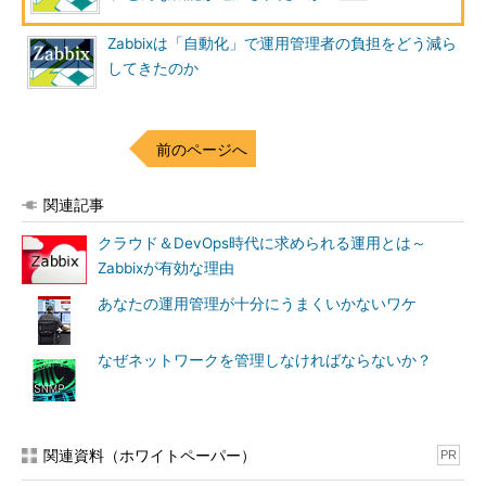
Zabbixは「自動化」で運用管理者の負担をどう減ら
してきたのか
つまり、ZabbixのWebインタフェースを開かなくても、状態の
変化やコメントのメッセージをアクションによって受け取れるた
め、障害対応状況の共有や確認をより早くスムーズにできるよう
になったと思います。
前のページへ
新しいグラフウィジェットによる視覚化のバリエーション追加
関連記事
前節でも紹介しましたが、ダッシュボードに利用できる新しい
クラウド＆DevOps時代に求められる運用とは～
グラフウィジェットを使用することで、以下のようなことが簡単
Zabbixが有効な理由
にできるようになりました。
あなたの運用管理が十分にうまくいかないワケ
複数ホストの同じメトリクスを1つのグラフに表示
LLDで取得した単一ホストの複数メトリクスを1つのグラフ
なぜネットワークを管理しなければならないか？
に表示
ワイルドカードを使用する場合は、ホストの名前やアイテムの
名前にワイルドカードを使用できるような命名規則にしておくこ
関連資料（ホワイトペーパー）
PR
とが必要ですが、そのような命名規則の環境であれば、動的に変