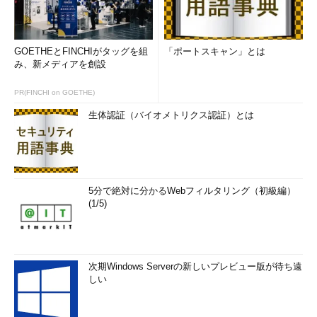
ためには、スクリプトを作成して、HTTP（HTTPS）のリクエス
トを投げて応答を受信し、その受信した結果から値を取り出す処
理を自作する必要がありました。
GOETHEとFINCHIがタッグを組
「ポートスキャン」とは
み、新メディアを創設
Zabbix 4.0で追加された、「HTTPエージェント」というタイ
プのアイテムを利用することでWebサービスを呼び出せるように
PR(FINCHI on GOETHE)
なったことと、Zabbix 3.4で追加された、依存アイテムとアイテ
生体認証（バイオメトリクス認証）とは
ムの「保存前処理」を組み合わせることによって、JSONやXML
での応答から、特定の属性値のみを取り出すことが、Webインタ
フェースでの設定だけでできるようになりました。
まとめ
5分で絶対に分かるWebフィルタリング（初級編）
(1/5)
Zabbix 3.0の後に追加されたさまざまな機能を活用すること
で、監視設定作業の効率化とシステムやサービスの状況把握のサ
ポート、不要な障害通知の削減などが実現できます。運用管理だ
けではなく、サービスの提供情報を把握するためにも、機能が拡
次期Windows Serverの新しいプレビュー版が待ち遠
張されています。
しい
各種クラウドやコンテナなどに対応した監視用テンプレート