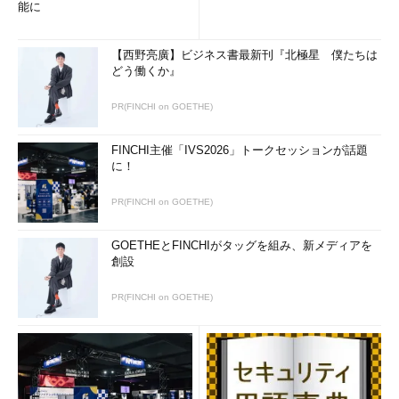
能に
に稼働していなければならない機能に関する異常値を監視し続け
るようなことができるようになったわけです。
【西野亮廣】ビジネス書最新刊『北極星 僕たちは
メンテナンス期間の設定では、以下の箇所にタグの設定箇所が
どう働くか』
あります。
PR(FINCHI on GOETHE)
FINCHI主催「IVS2026」トークセッションが話題
に！
PR(FINCHI on GOETHE)
GOETHEとFINCHIがタッグを組み、新メディアを
創設
Webサービスの呼び出しと値の取得
PR(FINCHI on GOETHE)
さまざまなシステムやサービスから情報を取得する際、Webサ
ービスによって外部から情報を取得できるサービスも増えてきて
いると思います。
これまでは、そういったWebサービスを利用して値を取得する