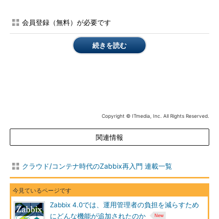
識して調査や対応に着手したのかどうか」については、Zabbixの
Webインタフェースを開いて、「コメントが入力されているかど
会員登録（無料）が必要です
うか」で判断するか、別のインシデント管理ツールなどを利用し
て対応状況を記録するように運用するしかありませんでした。
続きを読む
Zabbix 4.0では、障害に対するコメント入力時に、障害の深刻
度を変更したり、障害を確認したかどうかのチェックを付けたり
することができるようになりました。そして、3.4から実装され
ていた、「確認済みのコメントを入力したときにアクションで通
知を行える」機能と組み合わせることで、発生した障害の状態の
変化や対応状況を共有できます。
Copyright © ITmedia, Inc. All Rights Reserved.
通知の設定は、アクションの設定内の「更新時の実行内容」タ
関連情報
ブ内の設定で行います。
クラウド/コンテナ時代のZabbix再入門 連載一覧
Zabbix 4.0では、運用管理者の負担を減らすため
にどんな機能が追加されたのか