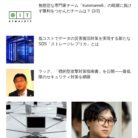
無慈悲な専門家チーム「kuromame6」の暗躍に負け
ず勝利をつかんだチームは？ (1/2)
低コストでデータの災害復旧対策を実現する新たな
SDS「ストレージレプリカ」とは
ラック、「標的型攻撃対策指南書」を公開――最低
限のセキュリティ対策を網羅