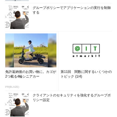
か」の意見交換も行われていることが確認できます。
グループポリシーでアプリケーションの実行を制御
する
どのような機能が実装されていくのか気になる方は、ぜひチェ
ックしてみてください。
参考リンク
Zabbix 4.0 LTSの新機能
Zabbix Share
Monitoring and Integration Solutions β
Zabbixロードマップ
筆者の過去の発表資料（OSCなど）
免許返納後のお買い物に。カゴが
第11回 関数に関するいくつかの
2つ載る4輪シニアカー
トピック (1/4)
PR(BLAZE)
クライアントのセキュリティを強化するグループポ
リシー設定