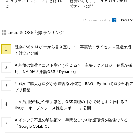
キュリティエンジニア」とは (1/
ば憂いなし」、JPCERT/CCが対
3)
策ガイド公開
Recommended by
Linux ＆ OSS 記事ランキング
既存OSSをAIで“一から書き直し”？ 再実装・ライセンス回避が招
く対立と分断
AI基盤の負荷とコスト増どう抑える？ 主要テクノロジー企業が採
用、NVIDIAの推論OSS「Dynamo」
生成AIで膨大なログから障害原因特定 RAG、Pythonでログ分析ア
プリ構築
「AI活用が進む企業」ほど、OSS管理の甘さで足をすくわれる？
IPAが「オープンソース推進レポート」公開
AIインフラ不足の解決策？ 手間なしでAI検証環境を確保できる
「Google Colab CLI」