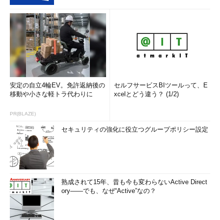
は、標準のテンプレートとしては用意されてませんが、拡張性を
持ち、自動化もサポートできる機能を活用することで、さまざま
な環境の監視に利用できます。
一部の環境に関しては、さまざまな利用者がテンプレートなど
を共有しているサイト（Zabbix Share）があったり、Zabbix社の
パートナー企業がソリューションを持っていたりするので、それ
らを利用する方法も検討してみてはいかがでしょうか。
安定の自立4輪EV。免許返納後の
セルフサービスBIツールって、E
移動や小さな軽トラ代わりに
xcelとどう違う？ (1/2)
ソリューションの紹介としては、インテグレーションのページ
「Monitoring and Integration Solutions β」が公開されていま
PR(BLAZE)
す。このサイトでは、カテゴリーで分類されて整理されているの
セキュリティの強化に役立つグループポリシー設定
で、より早く目的のソリューションを見つけることができるよう
になっています。
Zabbix社は、今後もさまざまな機能の追加や拡張を行う予定で
す。ロードマップとして、次バージョンでの組み込む予定の機能
熟成されて15年、昔も今も変わらないActive Direct
などを公開しています。それらのページも参照してみてくださ
ory――でも、なぜ“Active”なの？
い。機能によっては、対応する機能に対するチケットへのリンク
も用意していて、そこで「具体的に、どのような実装とするの