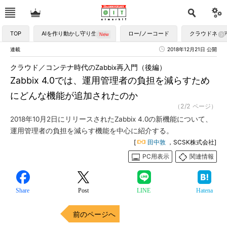
TOP
AIを作り動かし守り生かす
ロー/ノーコード
クラウドネイ
連載
2018年12月21日 公開
クラウド／コンテナ時代のZabbix再入門（後編）
Zabbix 4.0では、運用管理者の負担を減らすため
にどんな機能が追加されたのか
（2/2 ページ）
2018年10月2日にリリースされたZabbix 4.0の新機能について、
運用管理者の負担を減らす機能を中心に紹介する。
[
田中敦
，SCSK株式会社]
PC用表示
関連情報
Share
Post
LINE
Hatena
前のページへ