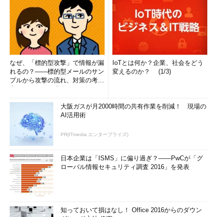
なぜ、「標的型攻撃」で情報が漏
IoTとは何か？企業、社会をどう
れるの？――標的型メールのサン
変えるのか？ (1/3)
プルから攻撃の流れ、対策の考え
方まで、もう一度分かりやすく
解...
大阪ガスが月2000時間の共有作業を削減！ 現場の
AI活用術
PR(ITmedia エンタープライズ)
日本企業は「ISMS」に偏り過ぎ？――PwCが「グ
ローバル情報セキュリティ調査 2016」を発表
知っておいて損はなし！ Office 2016からのダウン