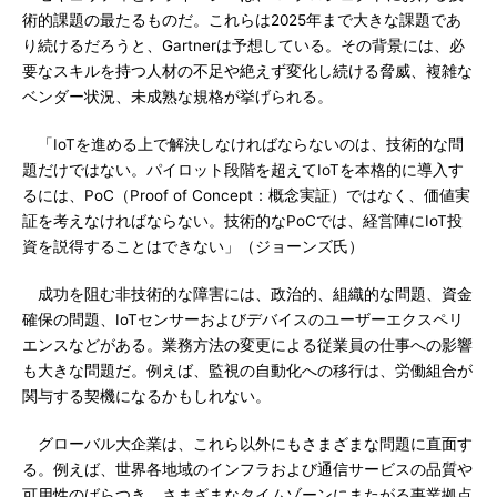
術的課題の最たるものだ。これらは2025年まで大きな課題であ
り続けるだろうと、Gartnerは予想している。その背景には、必
要なスキルを持つ人材の不足や絶えず変化し続ける脅威、複雑な
ベンダー状況、未成熟な規格が挙げられる。
「IoTを進める上で解決しなければならないのは、技術的な問
題だけではない。パイロット段階を超えてIoTを本格的に導入す
るには、PoC（Proof of Concept：概念実証）ではなく、価値実
証を考えなければならない。技術的なPoCでは、経営陣にIoT投
資を説得することはできない」（ジョーンズ氏）
成功を阻む非技術的な障害には、政治的、組織的な問題、資金
確保の問題、IoTセンサーおよびデバイスのユーザーエクスペリ
エンスなどがある。業務方法の変更による従業員の仕事への影響
も大きな問題だ。例えば、監視の自動化への移行は、労働組合が
関与する契機になるかもしれない。
グローバル大企業は、これら以外にもさまざまな問題に直面す
る。例えば、世界各地域のインフラおよび通信サービスの品質や
可用性のばらつき、さまざまなタイムゾーンにまたがる事業拠点