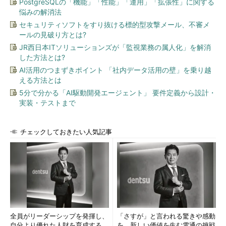
PostgreSQLの「機能」「性能」「運用」「拡張性」に関する
悩みの解消法
セキュリティソフトをすり抜ける標的型攻撃メール、不審メ
ールの見破り方とは?
JR西日本ITソリューションズが「監視業務の属人化」を解消
した方法とは?
AI活用のつまずきポイント 「社内データ活用の壁」を乗り越
える方法とは
5分で分かる「AI駆動開発エージェント」 要件定義から設計・
実装・テストまで
チェックしておきたい人気記事
全員がリーダーシップを発揮し、
「さすが」と言われる驚きや感動
自分より優れた人財を育成する
を。新しい価値を生む電通の挑戦