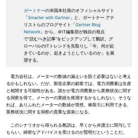
ガートナー
の米国本社発のオフィシャルサイト
「
Smarter with Gartner
」と、ガートナー アナ
リストらのブログサイト「
Gartner Blog
Network
」から、＠IT編集部が独自の視点
で“読むべき記事”をピックアップして翻訳。グ
ローバルのITトレンドを先取りし「今、何が起
きているのか、起きようとしているのか」を展
望する。
電力会社は、メーターの数値の漏えいを防ぐ必要はないと考え
るかもしれない。だが、製造企業の顧客では、電力消費量は生産
と相関する可能性がある。誰かが電力消費量から業務状況に関す
る洞察を得て、メーカーの業績を推測するかもしれない。そうな
れば、ありふれたメーターの数値が突然、株取引に利用できる、
業務状況に関する洞察の貴重な源泉になる。
このシナリオから得られる教訓は、早くから弁護士に関与して
もらい、綿密なアドバイスを受けるのが賢明だということだ。