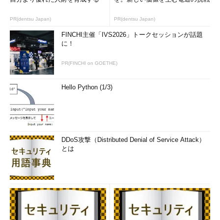
PR(dentsu Japan)
PR(dentsu Japan)
FINCHI主催「IVS2026」トークセッションが話題
に！
PR(FINCHI on GOETHE)
Hello Python (1/3)
DDoS攻撃（Distributed Denial of Service Attack）
とは