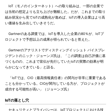
IoT（モノのインターネット）への取り組みは、一部の企業で
は当初の想定よりも立ち上げが難航した。だが、これまでの取り
組み状況から見てIoTの成熟化が進めば、IoTの導入企業はより高
い価値を生み出していきそうだ。
Gartnerのある調査では、IoTを導入した企業の80％が、IoTプ
ロジェクトで予想以上の成果が得られていると答えた。
Gartnerのアナリストでディスティングイッシュト バイスプレ
ジデントのニック・ジョーンズ氏は、「この調査は自己評価に基
づくものの、これまで宣伝が先行していたIoTの実際の効果が明
らかになってきている」と語る。
「IoTでは、CIO（最高情報責任者）の関与が非常に重要である
ことも分かっている。CIOが関与している方が、プロジェクトが
成功する可能性が高い」（ジョーンズ氏）
IoTの落とし穴
セキュリティとプライバシーは、IoTプロジェクトにおける技