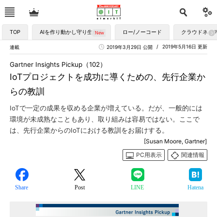
TOP
AIを作り動かし守り生かす
ロー/ノーコード
クラウドネイ
2019年5月16日 更新
連載
2019年3月29日 公開
Gartner Insights Pickup（102）
IoTプロジェクトを成功に導くための、先行企業か
らの教訓
IoTで一定の成果を収める企業が増えている。だが、一般的には
環境が未成熟なこともあり、取り組みは容易ではない。ここで
は、先行企業からのIoTにおける教訓をお届けする。
[Susan Moore, Gartner]
PC用表示
関連情報
Share
Post
LINE
Hatena