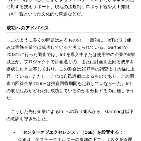
に対する技術サポート、現地の法規制、ロボット観や人工知能
（AI）観といった文化的な問題などだ。
成功へのアドバイス
このように多くの問題はあるものの、一般的に、IoTの取り組
みは実施企業では成功していると考えられている。Gartnerが
2018年に行った調査では、IoTを導入中または使用中の企業の5割
以上が、プロジェクトで計画通りの、または計画を上回る成果を
達成したと回答しており、この割合は2017年の調査より大幅に上
昇している。ただし、これは自己評価によるものであり、この調
査の回答企業の29％は投資回収期間を定義していなかった。IoT
の取り組みがどれだけ成功しているのかを分析するのは難しそう
だ。
こうした先行企業によるIoTへの取り組みから、Gartnerは以下
の教訓を導き出した。
「センターオブエクセレンス」（CoE）を設置する：
CoEは、全ステークホルダーの参加の下で、リスクを管理