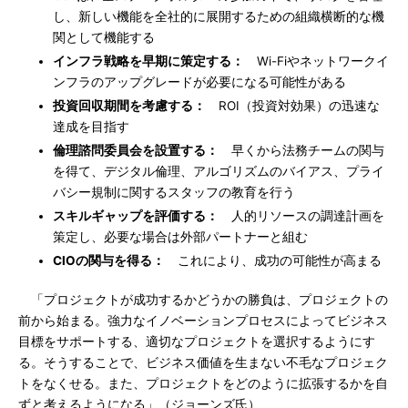
し、新しい機能を全社的に展開するための組織横断的な機
関として機能する
インフラ戦略を早期に策定する：
Wi-Fiやネットワークイ
ンフラのアップグレードが必要になる可能性がある
投資回収期間を考慮する：
ROI（投資対効果）の迅速な
達成を目指す
倫理諮問委員会を設置する：
早くから法務チームの関与
を得て、デジタル倫理、アルゴリズムのバイアス、プライ
バシー規制に関するスタッフの教育を行う
スキルギャップを評価する：
人的リソースの調達計画を
策定し、必要な場合は外部パートナーと組む
CIOの関与を得る：
これにより、成功の可能性が高まる
「プロジェクトが成功するかどうかの勝負は、プロジェクトの
前から始まる。強力なイノベーションプロセスによってビジネス
目標をサポートする、適切なプロジェクトを選択するようにす
る。そうすることで、ビジネス価値を生まない不毛なプロジェク
トをなくせる。また、プロジェクトをどのように拡張するかを自
ずと考えるようになる」（ジョーンズ氏）