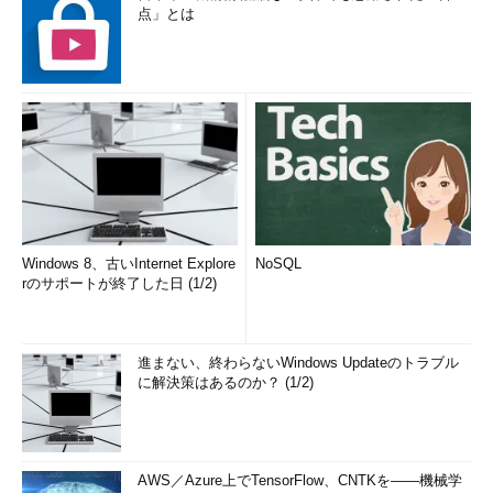
点」とは
Windows 8、古いInternet Explore
NoSQL
rのサポートが終了した日 (1/2)
進まない、終わらないWindows Updateのトラブル
に解決策はあるのか？ (1/2)
AWS／Azure上でTensorFlow、CNTKを――機械学