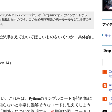
（デジタルアドバンテージ社）が「deepinsider.jp」というサイトから、
と転載したものです。このため用字用語の統一ルールなどは＠ITのそ
い。
アイ
キャ
的だが押さえておいてほしいものをいくつか、具体的に
Dee
son 14）
G
A
か
い。これらは、Pythonのサンプルコードを読む際に
【
l
知らないと非常に難解そうなコードに思えてしまう
「例外」について説明する。
※
脚注や図、コードリ