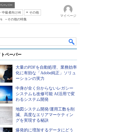
ペーパー
・中級者向けAI
その他
マイページ
ws
その他の特集
イトペーパー
大量のPDFを自動処理、業務効率
化に有効な「Adobe純正」ソリュ
ーションの実力
中身が全く分からないレガシー
k
システムも改修可能 AI活用で変
わるシステム開発
地図システム開発/運用工数を削
減、高度なエリアマーケティン
グを実現する秘訣
爆発的に増加するデータにどう