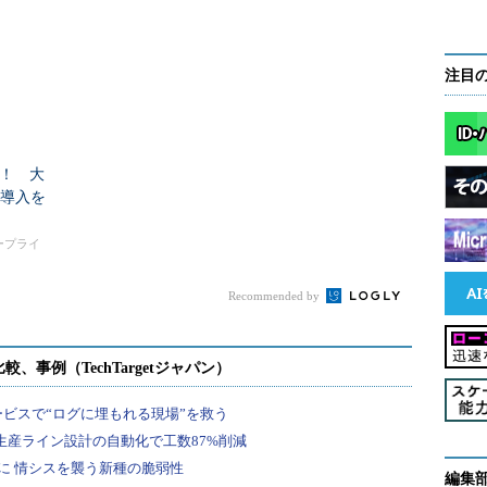
説
あなたはドッチ派？
についても解説
注目
！ 大
I導入を
タープライ
Recommended by
編集