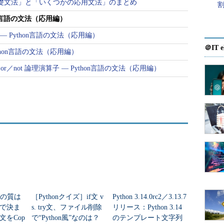
on言語基礎文法」と「いくつかの応用文法」のまとめ
thon言語の文法（応用編）
記 ― Python言語の文法（応用編）
＠IT e
Python言語の文法（応用編）
nd／or／not 論理演算子 ― Python言語の文法（応用編）
グの質は
［Pythonクイズ］if文 v
Python 3.14.0rc2／3.13.7
で決ま
s. try文、ファイル削除
リリース：Python 3.14
文をCop
で“Python風”なのは？
のテンプレート文字列