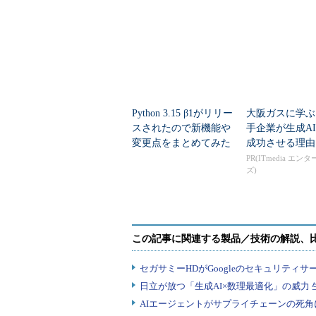
る2つの改善点
ilotと深掘り解
Python 3.15 β1がリリー
大阪ガスに学ぶ
スされたので新機能や
手企業が生成A
変更点をまとめてみた
成功させる理由
PR(ITmedia エン
ズ)