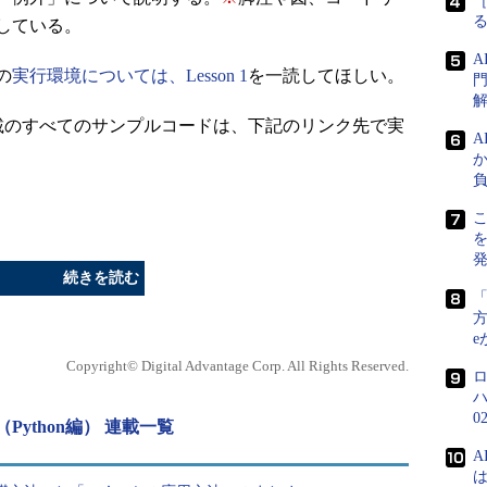
［
している。
の
実行環境については、Lesson 1
を一読してほしい。
門
本連載のすべてのサンプルコードは、下記のリンク先で実
こ
続きを読む
方
e
Copyright© Digital Advantage Corp. All Rights Reserved.
0
ython編） 連載一覧
A
は