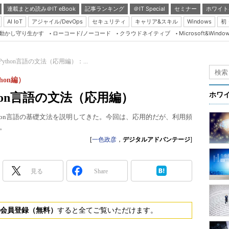
連載まとめ読み＠IT eBook
記事ランキング
＠IT Special
セミナー
ホワイト
AI IoT
アジャイル/DevOps
セキュリティ
キャリア&スキル
Windows
初
り動かし守り生かす
ローコード/ノーコード
クラウドネイティブ
Microsoft&Windo
Server & Storage
HTML5 + UX
― Python言語の文法（応用編）：...
Smart & Social
on編）
Coding Edge
Python言語の文法（応用編）
ホワ
Java Agile
hon言語の基礎文法を説明してきた。今回は、応用的だが、利用頻
Database Expert
。
Linux ＆ OSS
[
一色政彦
，
デジタルアドバンテージ
]
Master of IP Networ
Security & Trust
見る
Share
Test & Tools
Insider.NET
会員登録（無料）
すると全てご覧いただけます。
ブログ