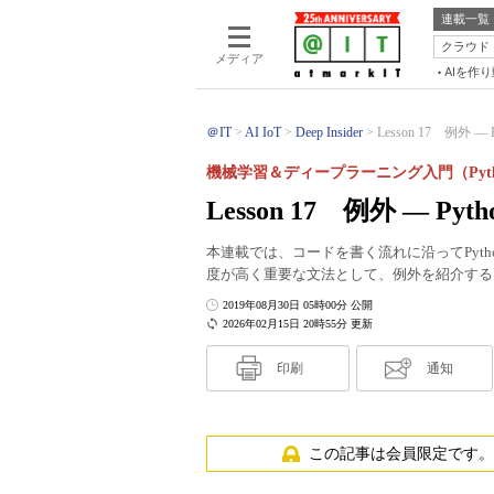
連載一覧
クラウド
メディア
AIを作
＠IT
AI IoT
Deep Insider
Lesson 17 例外 
機械学習＆ディープラーニング入門（Pyth
Lesson 17 例外 ― 
本連載では、コードを書く流れに沿ってPyt
度が高く重要な文法として、例外を紹介する
2019年08月30日 05時00分 公開
2026年02月15日 20時55分 更新
印刷
通知
この記事は会員限定です。