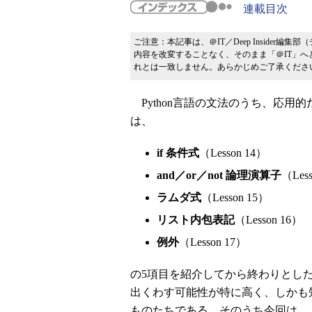
連載目次
ご注意：本記事は、＠IT／Deep Insider編集部
内容を改変することなく、そのまま「＠IT」へ
れとは一致しません。あらかじめご了承くださ
Python言語の文法のうち、応用
は、
if 条件式
（Lesson 14）
and／or／not 論理演算子
（Les
ラムダ式
（Lesson 15）
リスト内包表記
（Lesson 16）
例外
（Lesson 17）
の5項目を紹介してから終わりとした
出くわす可能性が特に高く、しかも
ものたちである。そのうち今回は、