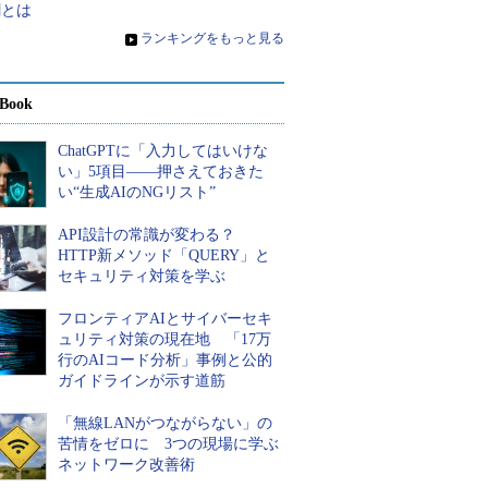
割とは
»
ランキングをもっと見る
Book
ChatGPTに「入力してはいけな
い」5項目――押さえておきた
い“生成AIのNGリスト”
API設計の常識が変わる？
HTTP新メソッド「QUERY」と
セキュリティ対策を学ぶ
フロンティアAIとサイバーセキ
ュリティ対策の現在地 「17万
行のAIコード分析」事例と公的
ガイドラインが示す道筋
「無線LANがつながらない」の
苦情をゼロに 3つの現場に学ぶ
ネットワーク改善術