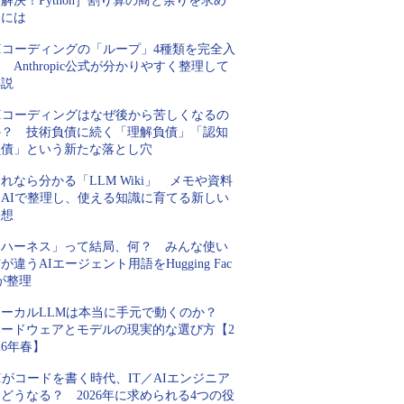
解決！Python］割り算の商と余りを求め
るには
AIコーディングの「ループ」4種類を完全入
 Anthropic公式が分かりやすく整理して
解説
AIコーディングはなぜ後から苦しくなるの
か？ 技術負債に続く「理解負債」「認知
負債」という新たな落とし穴
れなら分かる「LLM Wiki」 メモや資料
をAIで整理し、使える知識に育てる新しい
発想
「ハーネス」って結局、何？ みんな使い
が違うAIエージェント用語をHugging Fac
が整理
ローカルLLMは本当に手元で動くのか？
ハードウェアとモデルの現実的な選び方【2
26年春】
Iがコードを書く時代、IT／AIエンジニア
どうなる？ 2026年に求められる4つの役