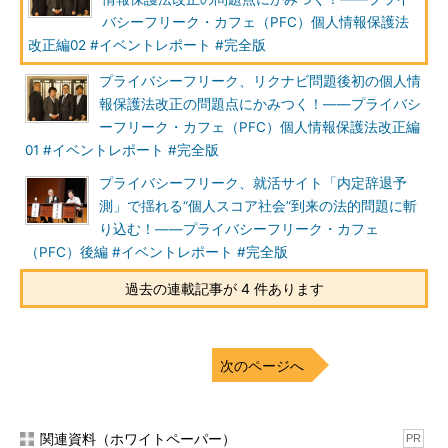
バシーフリーク・カフェ（PFC）個人情報保護法
改正編02 #イベントレポート #完全版
プライバシーフリーク、リクナビ問題後初の個人情
報保護法改正の問題点にかみつく！――プライバシ
ーフリーク・カフェ（PFC）個人情報保護法改正編
01 #イベントレポート #完全版
図1 第127回個人情報保護委員会 資料より
プライバシーフリーク、就活サイト「内定辞退予
測」で揺れる“個人スコア社会”到来の法的問題に斬
山本
図1の下側に個人がいて、右側に手法があるはずなんで
り込む！――プライバシーフリーク・カフェ
す。集めたデータを解析するために人工知能を使いました、それ
（PFC）後編 #イベントレポート #完全版
によって信用度をスコアリングとしてアウトプットしました、な
ど。
過去の連載記事が 4 件あります
内定辞退率は奥が深くて、クライアントにとって価値のある情
報にまでスコアリングを弾き出すには、就職活動をしている学生
次のページへ
のサンプル数がいっぱい要るというのと、個別の事情として「国
家公務員試験を受けている」という事実にもすごく影響されま
す。
関連資料（ホワイトペーパー）
PR