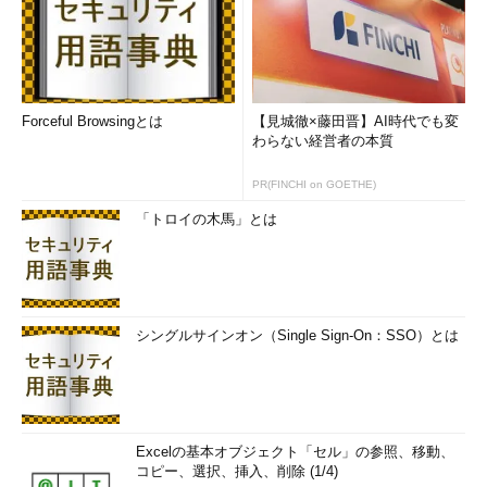
「公務員志望で受験する予定です」と正直に答えて「はい、終わ
り。帰って！」と言われたりするわけです。そういうことを経験
しながら、お互いさまで腹を読み合って曖昧にするすべを会得し
ていくわけでね。
Forceful Browsingとは
【見城徹×藤田晋】AI時代でも変
それが、自分の知らないところでデータを抜き取られたり、ラ
わらない経営者の本質
イフログを勝手に分析されたり、守秘義務に反して筒抜けになっ
たりするとか、あり得ないことですよ。そういうのは止めてほし
PR(FINCHI on GOETHE)
い。
「トロイの木馬」とは
データベースって、そもそもそういうもんじゃ
ないんですか
シングルサインオン（Single Sign-On：SSO）とは
Excelの基本オブジェクト「セル」の参照、移動、
コピー、選択、挿入、削除 (1/4)