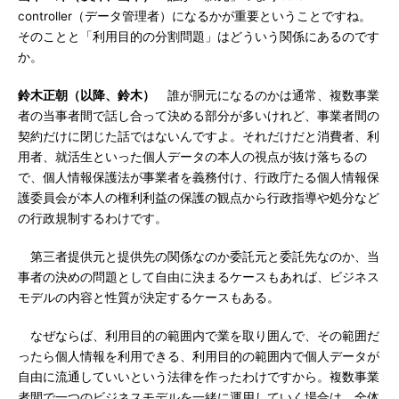
controller（データ管理者）になるかが重要ということですね。
そのことと「利用目的の分割問題」はどういう関係にあるのです
か。
鈴木正朝（以降、鈴木）
誰が胴元になるのかは通常、複数事業
者の当事者間で話し合って決める部分が多いけれど、事業者間の
契約だけに閉じた話ではないんですよ。それだけだと消費者、利
用者、就活生といった個人データの本人の視点が抜け落ちるの
で、個人情報保護法が事業者を義務付け、行政庁たる個人情報保
護委員会が本人の権利利益の保護の観点から行政指導や処分など
の行政規制するわけです。
第三者提供元と提供先の関係なのか委託元と委託先なのか、当
事者の決めの問題として自由に決まるケースもあれば、ビジネス
モデルの内容と性質が決定するケースもある。
なぜならば、利用目的の範囲内で業を取り囲んで、その範囲だ
ったら個人情報を利用できる、利用目的の範囲内で個人データが
自由に流通していいという法律を作ったわけですから。複数事業
者間で一つのビジネスモデルを一緒に運用していく場合は、全体