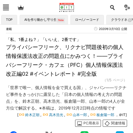
TOP
AIを作り動かし守り生かす
ロー/ノーコード
クラウドネイ
連載
2020年3月10日 公開
「私、1番よね？」「いいえ、2番です」
プライバシーフリーク、リクナビ問題後初の個人
情報保護法改正の問題点にかみつく！――プライ
バシーフリーク・カフェ（PFC）個人情報保護法
改正編02 #イベントレポート #完全版
（1/5 ページ）
「世界で唯一、個人情報を金で買える国」、ジャパン――リクナ
ビ事件をきっかけに露呈した「日本の個人情報の考え方の問題
点」を、鈴木正朝、高木浩光、板倉陽一郎、山本一郎の4人が全
方位で解説する。※本稿は、2019年12月2日時点の情報です
[
鈴木正朝
,
高木浩光
,
山本一郎
,
板倉陽一郎
，＠IT]
PC用表示
関連情報