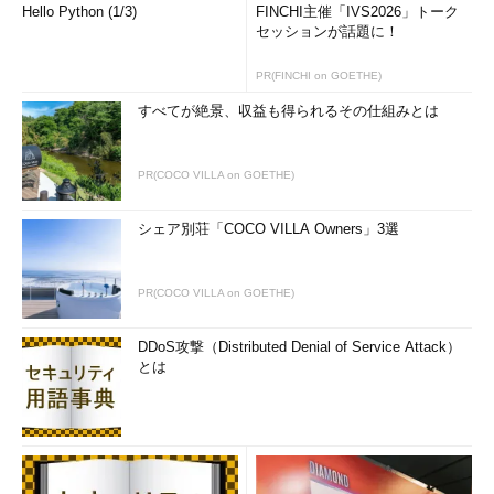
ビに委託してdata processor（データ処理者）をやってもらい、
Hello Python (1/3)
FINCHI主催「IVS2026」トーク
セッションが話題に！
内定辞退率を出してもらおうにも、サンプル数が少な過ぎて精度
の高い結果が出ないはずなのです。
PR(FINCHI on GOETHE)
中途を含めて15～20人ぐらいを採用している中堅以下の求人企
すべてが絶景、収益も得られるその仕組みとは
業はたくさんあるんですが、そこを受ける学生の絶対数が不足し
ている限り、内定辞退率は出ないんですよ。でも「出せます」と
PR(COCO VILLA on GOETHE)
営業していたいきさつがあるのなら、それはさすがに問題だと思
うわけです。
シェア別荘「COCO VILLA Owners」3選
鈴木
学生から「公務員試験を受けているかと面接で聞かれた
ら、どう答えるべきか？」と聞かれることがあります。恋愛関係
PR(COCO VILLA on GOETHE)
で「私、1番よね？」と問われて、「実は2番なんですよねー」と
は答えない。そこは自分の不利益にならないようにごまかして答
DDoS攻撃（Distributed Denial of Service Attack）
えてもいい場合がありますよね。転職活動をいちいち現職に報告
とは
する人もいないじゃないですか。「公務員試験を受けているか」
と面接で聞かれて、自分の不利益にならないようにごまかして答
えるのもやむを得ない。
就活生も最初は「正直は美徳、ウソはつけない」と思って、