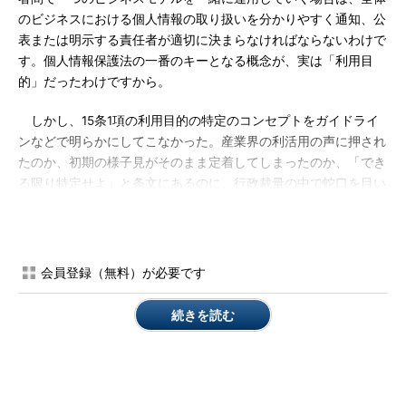
のビジネスにおける個人情報の取り扱いを分かりやすく通知、公
表または明示する責任者が適切に決まらなければならないわけで
す。個人情報保護法の一番のキーとなる概念が、実は「利用目
的」だったわけですから。
しかし、15条1項の利用目的の特定のコンセプトをガイドライ
ンなどで明らかにしてこなかった。産業界の利活用の声に押され
たのか、初期の様子見がそのまま定着してしまったのか、「でき
る限り特定せよ」と条文にあるのに、行政裁量の中で蛇口を目い
っぱい開いてきた。それがリクナビ事件で、「ビジネス単位、サ
ービス単位で何をどこまで書かねばならないのか、その立法趣旨
を含めて再確認を要する」と皆で気が付いたということなのかと
思います。
会員登録（無料）が必要です
原則は、個人情報取扱事業者単位で個人情報該当性を判断し、
続きを読む
個人情報に該当するなら、そこが利用目的を通知、公表、明示す
ればよかった。原則のままなら、A社はA社として独立して判断
して、B社はB社の範囲内で独立して義務を順守すればいい、自
社の手持ち情報の中での利用目的をいえばいいということになる