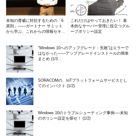
未知の脅威に対抗するための「6
これだけはやっておきたい！ 基
原則」――ガートナー サミット
本的なサーバー管理に役立つグル
から学ぶ、これからの情報セキュ
ープポリシー設定
リティ対策
“Windows 10へのアップグレード：失敗”はエラーで
はなかった――アップグレードインストールの簡単
まとめ (1/3...
SORACOMの、IoTプラットフォームサービスとし
てのインパクト (1/2)
Windows 10のトラブルシューティング事例──未知
のポリシー設定を探せ！ (1/2)