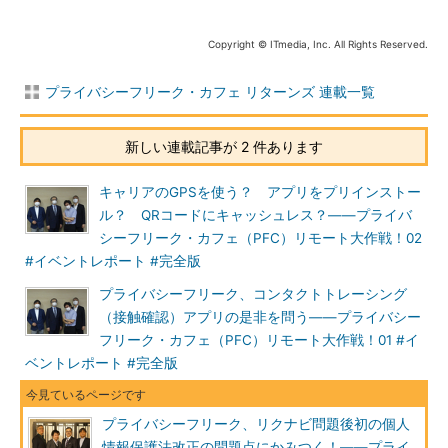
んですよ。そうでしょ？
Copyright © ITmedia, Inc. All Rights Reserved.
でも、A社とB社に利用目的が分割されているので、就活生本
人には全体のビジネスモデルが見えない。自分のどのような個人
プライバシーフリーク・カフェ リターンズ 連載一覧
情報が何のために使われるのか理解できなくなっている。利用目
的をばらばらに見せられても、同一ビジネスモデルで内定辞退率
予測のスコアリングという単一利用目的であることを、本人のス
新しい連載記事が 2 件あります
キルで読み解けということを強要する結果になってしまう。
キャリアのGPSを使う？ アプリをプリインストー
そこで問われる本人同意とはいったい何なんでしょうか？ 同
ル？ QRコードにキャッシュレス？――プライバ
意は万能だから同意さえとれば本人保護の錦の御旗になるかのよ
シーフリーク・カフェ（PFC）リモート大作戦！02
うに思っている人が多いとは思うけど、複数事業者が共に1つの
#イベントレポート #完全版
ビジネスモデルを構築し連携した情報システム上で個人データを
プライバシーフリーク、コンタクトトレーシング
取り扱うならば、そのビジネスモデルにおいて個人情報該当性を
（接触確認）アプリの是非を問う――プライバシー
判断してほしい。誰がそこのdata controllerか必然的に決まるな
フリーク・カフェ（PFC）リモート大作戦！01 #イ
らば、そのdata controllerが本人と対峙するときにしっかりと全
ベントレポート #完全版
体の利用目的をサービス単位で示してほしいと思うわけです。
プライバシーフリーク、リクナビ問題後初の個人
情報保護法改正の問題点にかみつく！――プライ