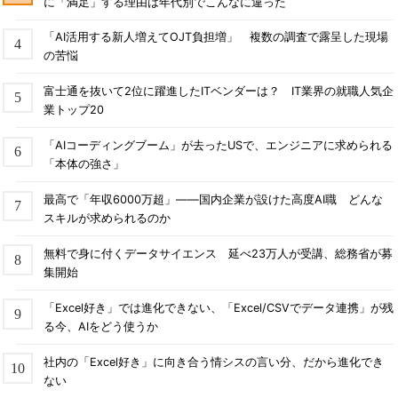
に「満足」する理由は年代別でこんなに違った
「AI活用する新人増えてOJT負担増」 複数の調査で露呈した現場
の苦悩
富士通を抜いて2位に躍進したITベンダーは？ IT業界の就職人気企
業トップ20
「AIコーディングブーム」が去ったUSで、エンジニアに求められる
「本体の強さ」
最高で「年収6000万超」――国内企業が設けた高度AI職 どんな
スキルが求められるのか
無料で身に付くデータサイエンス 延べ23万人が受講、総務省が募
集開始
「Excel好き」では進化できない、「Excel/CSVでデータ連携」が残
る今、AIをどう使うか
社内の「Excel好き」に向き合う情シスの言い分、だから進化でき
ない