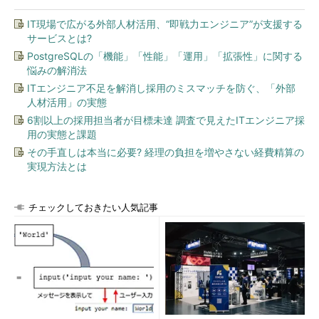
国家公務員試験を受けている人は、国家公務員に受かればそれ
までに得ている民間の内定は辞退する。すなわち民間の内定辞退
IT現場で広がる外部人材活用、“即戦力エンジニア”が支援する
率が基本的に高い人です。問題は、本当に内定辞退率の精度を上
サービスとは?
げるならば、国家公務員志望かどうかは重要なファクターにな
PostgreSQLの「機能」「性能」「運用」「拡張性」に関する
悩みの解消法
る。では、B社は「なぜその情報を持っているのか」という話に
なるわけです。
ITエンジニア不足を解消し採用のミスマッチを防ぐ、「外部
人材活用」の実態
持っていてはいけないはずの情報を持っている。それは利用目
6割以上の採用担当者が目標未達 調査で見えたITエンジニア採
的の中に明文化されているのか。逆に明文化されたとして、「他
用の実態と課題
にここも受けています」「国家公務員試験を受験する予定です」
その手直しは本当に必要? 経理の負担を増やさない経費精算の
実現方法とは
というところまで情報を取得することを利用目的で明示したら、
就活生はそれに同意するのか、という話です。
チェックしておきたい人気記事
リクナビの新スキームは、この観点だけでもダメ。もし明文化
されていたら、国家公務員試験の受験意思の有無や、どういう企
業の面接を受けようとしているのか、どういう業界を志望してい
るのかというところまで踏まえてないと内定辞退率なんて精度が
出るわけないよね、と分かるわけです。
もう一つ。中小規模な企業は、data controllerとして、リクナ