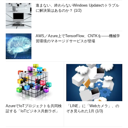
進まない、終わらないWindows Updateのトラブル
に解決策はあるのか？ (1/2)
AWS／Azure上でTensorFlow、CNTKを――機械学
習環境のマネージドサービスが登場
AzureでIoTプロジェクトを共同検
「LINE」に「Webカメラ」、の
証する「IoTビジネス共創ラボ」
ぞき見られた1月 (1/3)