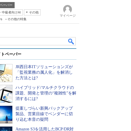
ペーパー
・中級者向けAI
その他
マイページ
ws
その他の特集
イトペーパー
JR西日本ITソリューションズが
「監視業務の属人化」を解消し
た方法とは?
ハイブリッド/マルチクラウドの
k
課題、開発と管理の“複雑性”を解
消するには?
提案しづらい新興バックアップ
製品、営業目線でベンダーに切
り込む本音の疑問
Amazon S3を活用したBCP/DR対