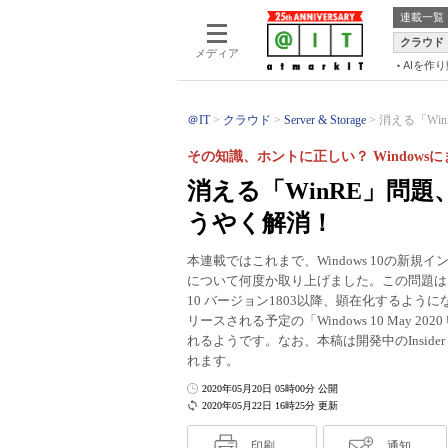
連載一覧
クラウド
メディア
AIを作
＠IT
クラウド
Server & Storage
消える「WinR
その知識、ホントに正しい？ Windows
消える「WinRE」問題、W
うやく解消！
本連載ではこれまで、Windows 10の新
について何度か取り上げました。この問題は、Wi
10 バージョン1803以降、顕在化するよ
リースされる予定の「Windows 10 May 2
れるようです。なお、本稿は開発中のInside
れます。
2020年05月20日 05時00分 公開
2020年05月22日 16時25分 更新
印刷
通知