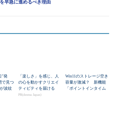
行計画を早急に進めるべき理由
裏口”発
「楽しさ」を感じ、人
Win11のストレージ空き
間で見つ
の心を動かすクリエイ
容量が激減？ 新機能
が波紋
ティビティを届ける
「ポイントインタイム
リストア」のわなと賢
PR(dentsu Japan)
い設定術