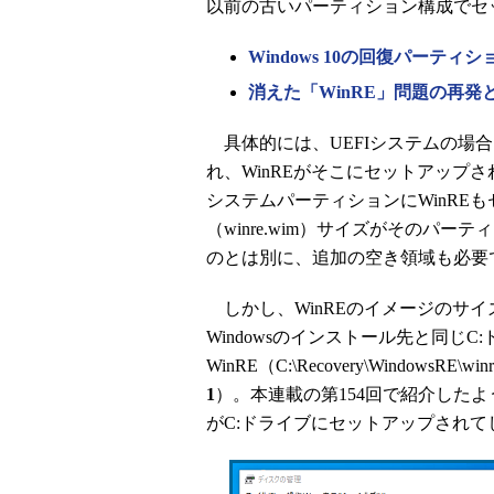
以前の古いパーティション構成でセ
Windows 10の回復パーティ
消えた「WinRE」問題の再
具体的には、UEFIシステムの場
れ、WinREがそこにセットアップ
システムパーティションにWinREも
（winre.wim）サイズがそのパ
のとは別に、追加の空き領域も必要
しかし、WinREのイメージのサ
Windowsのインストール先と同じC
WinRE（C:\Recovery\Window
1
）。本連載の第154回で紹介したように、
がC:ドライブにセットアップされ