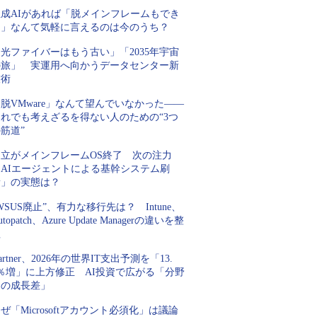
生成AIがあれば「脱メインフレームもでき
る」なんて気軽に言えるのは今のうち？
光ファイバーはもう古い」「2035年宇宙
の旅」 実運用へ向かうデータセンター新
技術
脱VMware」なんて望んでいなかった――
それでも考えざるを得ない人のための“3つ
筋道”
日立がメインフレームOS終了 次の注力
「AIエージェントによる基幹システム刷
新」の実態は？
WSUS廃止”、有力な移行先は？ Intune、
utopatch、Azure Update Managerの違いを整
理
artner、2026年の世界IT支出予測を「13.
5％増」に上方修正 AI投資で広がる「分野
間の成長差」
ぜ「Microsoftアカウント必須化」は議論