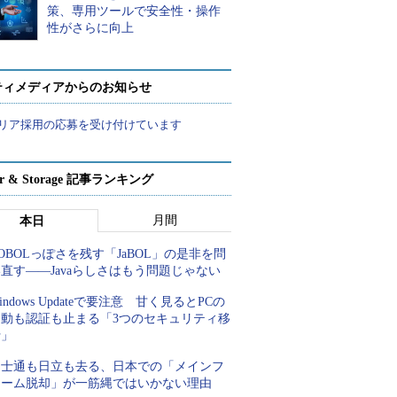
策、専用ツールで安全性・操作
性がさらに向上
ティメディアからのお知らせ
リア採用の応募を受け付けています
ver & Storage 記事ランキング
月間
本日
OBOLっぽさを残す「JaBOL」の是非を問
直す――Javaらしさはもう問題じゃない
indows Updateで要注意 甘く見るとPCの
起動も認証も止まる「3つのセキュリティ移
行」
富士通も日立も去る、日本での「メインフ
レーム脱却」が一筋縄ではいかない理由