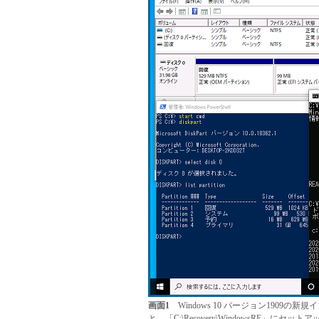
画面1
Windows 10 バージョン1909
と、「C:\Recovery\WindowsRE」にセ