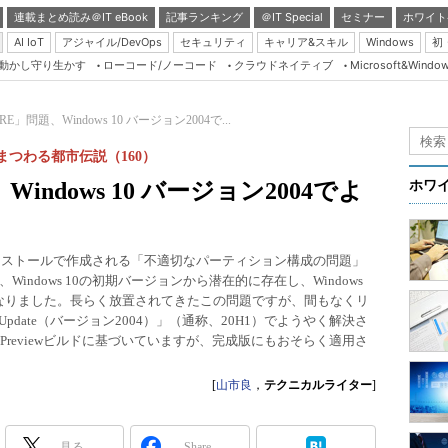
連載まとめ読み＠IT eBook
記事ランキング
＠IT Special
セミナー
ホワイト
AI IoT
アジャイル/DevOps
セキュリティ
キャリア&スキル
Windows
初
り動かし守り生かす
ローコード/ノーコード
クラウドネイティブ
Microsoft&Windo
Server & Storage
HTML5 + UX
E」問題、Windows 10 バージョン2004で...
Smart & Social
にまつわる都市伝説（160）
Coding Edge
indows 10 バージョン2004でよ
ホワ
Java Agile
Database Expert
規インストールで作成される「不適切なパーティション構成の問題」
Linux ＆ OSS
ndows 10の初期バージョンから潜在的に存在し、Windows
うになりました。長らく放置されてきたこの問題ですが、間もなくリ
Master of IP Networ
020 Update（バージョン2004）」（通称、20H1）でようやく解決さ
Security & Trust
r Previewビルドに基づいていますが、完成版にもおそらく適用さ
Test & Tools
[
山市良
，
テクニカルライター
]
Insider.NET
ブログ
見る
Share