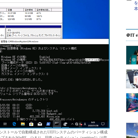
を
＠IT e
の新規インストールで自動構成されたUEFIシステムのパーティション構成
ットアップされたWinRE。つまり、回復パーティション（partition1）は空