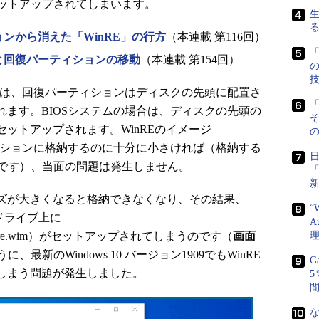
ットアップされてしまいます。
ションから消えた「WinRE」の行方
（本連載 第116回）
「
発と回復パーティションの移動
（本連載 第154回）
合は、回復パーティションはディスクの先頭に配置さ
「
されます。BIOSシステムの場合は、ディスクの先頭の
セットアップされます。WinREのイメージ
の
ーティションに格納するのに十分に小さければ（格納する
です）、当面の問題は発生しません。
イズが大きくなると格納できなくなり、その結果、
“
:ドライブ上に
A
sRE\winre.wim）がセットアップされてしまうのです（
画面
最新のWindows 10 バージョン1909でもWinRE
G
てしまう問題が発生しました。
な