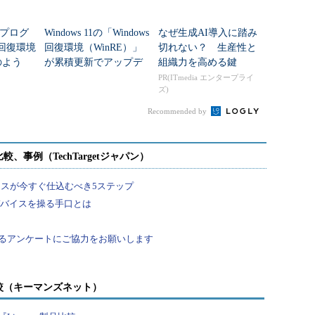
プログ
Windows 11の「Windows
なぜ生成AI導入に踏み
s回復環境
回復環境（WinRE）」
切れない？ 生産性と
のよう
が累積更新でアップデ
組織力を高める鍵
のか？
ートされるように変わ
PR(ITmedia エンタープライ
ズ)
った！
Recommended by
較（キーマンズネット）