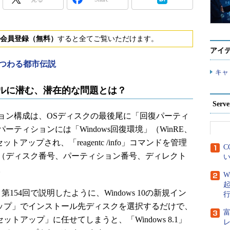
会員登録（無料）
すると全てご覧いただけます。
アイ
にまつわる都市伝説
キャ
ストールに潜む、潜在的な問題とは？
Ser
ィション構成は、OSディスクの最後尾に「回復パーティ
ティションには「Windows回復環境」（WinRE、
wim）がセットアップされ、「reagentc /info」コマンドを管理
C
（ディスク番号、パーティション番号、ディレクト
い
。
W
54回で説明したように、Windows 10の新規イン
トアップ」でインストール先ディスクを選択するだけで、
ットアップ」に任せてしまうと、「Windows 8.1」