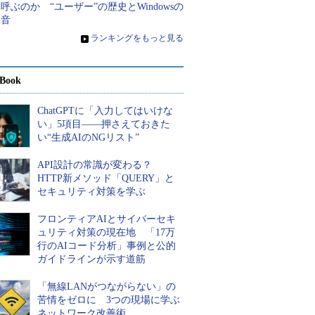
呼ぶのか “ユーザー”の歴史とWindowsの
本音
»
ランキングをもっと見る
Book
ChatGPTに「入力してはいけな
い」5項目――押さえておきた
い“生成AIのNGリスト”
API設計の常識が変わる？
HTTP新メソッド「QUERY」と
セキュリティ対策を学ぶ
フロンティアAIとサイバーセキ
ュリティ対策の現在地 「17万
行のAIコード分析」事例と公的
ガイドラインが示す道筋
「無線LANがつながらない」の
苦情をゼロに 3つの現場に学ぶ
ネットワーク改善術