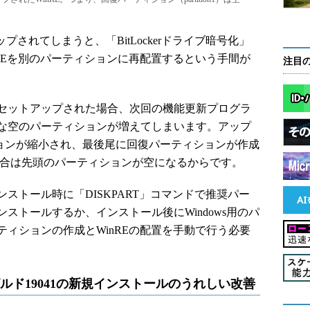
プされてしまうと、「BitLockerドライブ暗号化」
REを別のパーティションに再配置するという手間が
注目
セットアップされた場合、次回の機能更新プログラ
な空のパーティションが増えてしまいます。アップ
ィションが縮小され、最後尾に回復パーティションが作成
場合は先頭のパーティションが空になるからです。
トール時に「DISKPART」コマンドで推奨パー
ストールするか、インストール後にWindows用のパ
ィションの作成とWinREの配置を手動で行う必要
review ビルド19041の新規インストールのうれしい改善