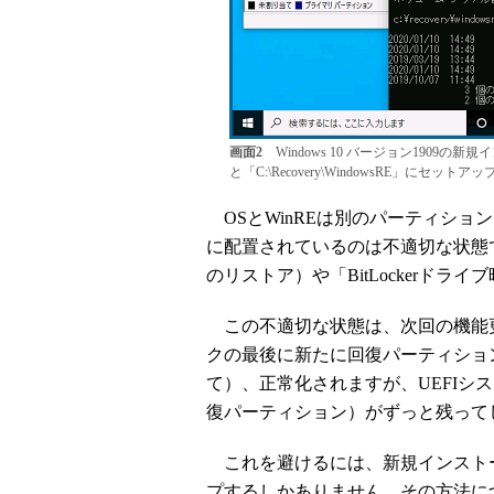
画面2
Windows 10 バージョン1909
と「C:\Recovery\WindowsRE」にセットア
OSとWinREは別のパーティションにあるべ
に配置されているのは不適切な状態
のリストア）や「BitLockerド
この不適切な状態は、次回の機能
クの最後に新たに回復パーティション
て）、正常化されますが、UEFIシ
復パーティション）がずっと残って
これを避けるには、新規インスト
プするしかありません。その方法に