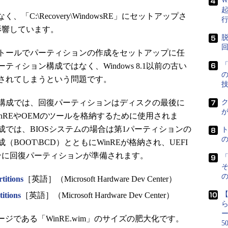
W
C:\Recovery\WindowsRE」にセットアップさ
影響しています。
脱
インストールでパーティションの作成をセットアップに任
「
パーティション構成ではなく、Windows 8.1以前の古い
されてしまうという問題です。
ション構成では、回復パーティションはディスクの最後に
ク
nREやOEMのツールを格納するために使用されま
では、BIOSシステムの場合は第1パーティションの
OOT\BCD）とともにWinREが格納され、UEFI
ンに回復パーティションが準備されます。
「
の
titions
［英語］（Microsoft Hardware Dev Center）
itions
［英語］（Microsoft Hardware Dev Center）
ジである「WinRE.wim」のサイズの肥大化です。
5