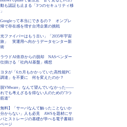
indows Updateで要注意 甘く見るとPCの
起動も認証も止まる「3つのセキュリティ移
行」
Googleって本当にできるの？ オンプレ
回帰で存在感を増す台湾企業の挑戦
光ファイバーはもう古い」「2035年宇宙
の旅」 実運用へ向かうデータセンター新
技術
ラウドAI依存からの脱却 NASベンダー
が仕掛ける「社内AI基盤」構想
トヨタが「6カ月もかかっていた高性能PC
の調達」を不要に 何を変えたのか？
脱VMware」なんて望んでいなかった――
それでも考えざるを得ない人のための“3つ
筋道”
【無料】「サーバなんて触ったことないか
ら分からない」人も必見 AWSを題材にサ
ーバとストレージの基礎が学べる電子書籍1
0ページ