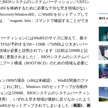
成したBIOSシステムのシステムパーティション／UEFIシ
nREを格納するために必要な十分な空き領域がない
covery\WindowsRE」にWinREをセットアップして
＠IT e
「reagentc /info」コマンドで確認することができ
ーティションにはWinREのサイズに加えて、最小
TFSが予約する5M～15MB（750MBより大きいパー
域が必要と説明されています（以前は320MBと記
に更新されました）。BIOSシステムのシステムパ
ブート構成（BOOT\BCD）のための領域も必要に
バージョン1909の場合（x86は未確認）、WinRE関連のファ
これに対し、Windows 10のセットアップが自動作
ョンは529MB、BIOSシステムのシステムパーティシ
Bを使用）、いずれも空き領域が微妙に足りなかったよう
RE」にWinREがセットアップされてしまいました（
画面1
、
画