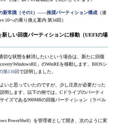
ジ展開の新常識（その1）――推奨パーティション構成
（連
s 10への乗り換え案内 第34回）
wsRE」を新しい回復パーティションに移動（UEFIの場
適切な状態を解消したいという場合は、新たに回復
ery\WindowsRE」のWinREを移動します。BIOSシ
の第116回
で説明しました。
ばよいと思っていたのですが、少し注意が必要だった
で説明します。以下の例では、Cドライブのパーティ
サイズである990MBの回復パーティション（ラベル
s PowerShell）を管理者として開き、次のように実