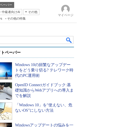
ペーパー
・中級者向けAI
その他
マイページ
ws
その他の特集
イトペーパー
Windows 10の頻繁なアップデー
トをどう乗り切る? テレワーク時
代のPC運用術
OpenID Connectガイドブック:基
k
礎知識からWebアプリへの導入ま
でを解説
「Windows 10」を“使えない、危
ないOS”にしない方法
Windowsアップデートの悩みを一