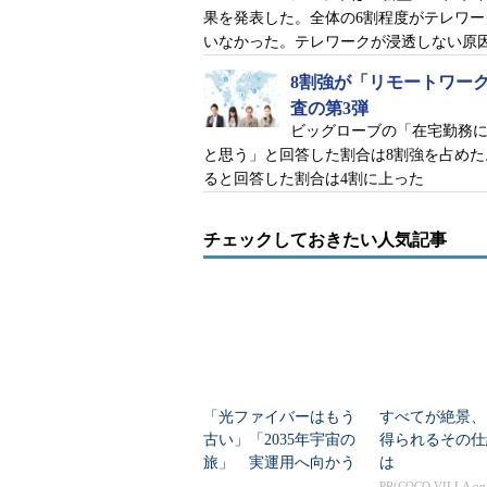
果を発表した。全体の6割程度がテレワー
いなかった。テレワークが浸透しない原
8割強が「リモートワー
査の第3弾
ビッグローブの「在宅勤務
と思う」と回答した割合は8割強を占め
ると回答した割合は4割に上った
チェックしておきたい人気記事
「光ファイバーはもう
すべてが絶景、
古い」「2035年宇宙の
得られるその仕
旅」 実運用へ向かう
は
データセンター新技術
PR(COCO VILLA o