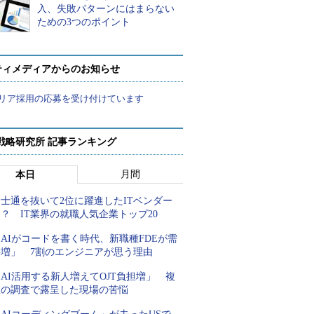
入、失敗パターンにはまらない
ための3つのポイント
ティメディアからのお知らせ
リア採用の応募を受け付けています
戦略研究所 記事ランキング
月間
本日
士通を抜いて2位に躍進したITベンダー
？ IT業界の就職人気企業トップ20
AIがコードを書く時代、新職種FDEが需
要増」 7割のエンジニアが思う理由
AI活用する新人増えてOJT負担増」 複
数の調査で露呈した現場の苦悩