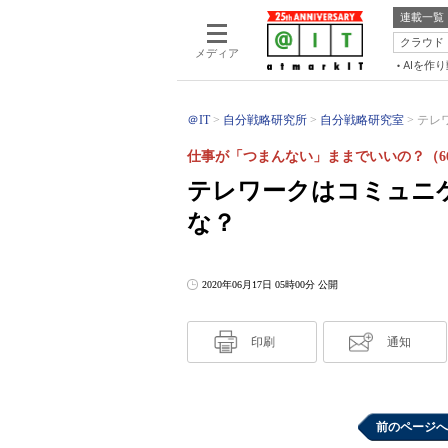
連載一覧
クラウド
メディア
AIを作
＠IT
自分戦略研究所
自分戦略研究室
テレ
仕事が「つまんない」ままでいいの？（6
テレワークはコミュニ
な？
2020年06月17日 05時00分 公開
印刷
通知
前のページへ