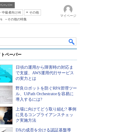
ペーパー
・中級者向けAI
その他
マイページ
ws
その他の特集
イトペーパー
日頃の運用から障害時の対応ま
で支援、AWS運用代行サービス
の実力とは
野良ロボットを防ぐRPA管理ツー
k
ル、UiPath Orchestratorを容易に
導入するには?
上場に向けてどう取り組む? 事例
に見るコンプライアンスチェッ
ク実施方法
DXの成否を分ける認証基盤導