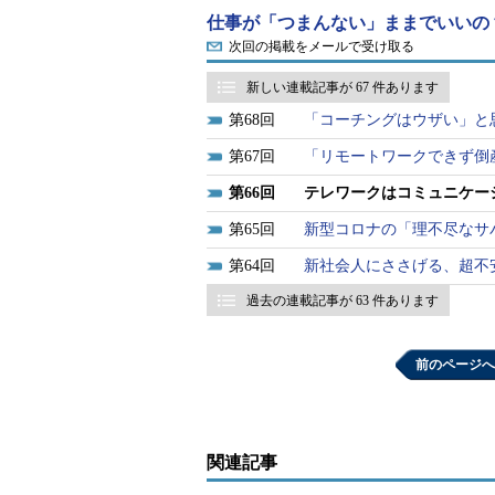
仕事が「つまんない」ままでいいの
それならば、「オンラインコミュ
次回の掲載をメールで受け取る
りも、在宅勤務・テレワークが広ま
間関係を築くきっかけにしてみては
新しい連載記事が 67 件あります
68
「コーチングはウザい」と
オンラインコミュニケーショ
67
「リモートワークできず倒
ここからは、オンライン、テキス
66
テレワークはコミュニケー
たい「コミュニケーションの特徴」
65
新型コロナの「理不尽なサ
64
新社会人にささげる、超不
私たちが対面でコミュニケーショ
す。言語は「言葉そのもの」で、非
過去の連載記事が 63 件あります
一方の
オンラインコミュニケーシ
前のページへ
す。テキストでのやりとりなら非言
覚、味覚、触覚などの身体感覚の情
不足している非言語情報は、相手
関連記事
りも誤解が生じやすい特徴がありま