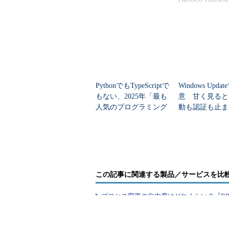
PythonでもTypeScriptで
Windows Upda
もない、2025年「最も
意 甘く見ると
人気のプログラミング
動も認証も止ま
言語」
のセキュリティ
この記事に関連する製品／サービスを比
プロセス変更の自由度はどれくらい？『B