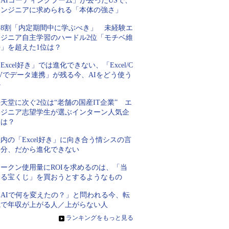
AIコーディングブーム」が去ったUSで、
エンジニアに求められる「本体の強さ」
約8割「内定期間中に学ぶべき」 未経験エ
ンジニア自主学習のハードル2位「モチベ維
持」を超えた1位は？
Excel好き」では進化できない、「Excel/C
Vでデータ連携」が残る今、AIをどう使う
か
天堂に次ぐ2位は“老舗の国産IT企業” エ
ンジニア志望学生が選ぶインターン人気企
業は？
内の「Excel好き」に向き合う情シスの言
い分、だから進化できない
トークン使用量にROIを求めるのは、「当
たる宝くじ」を買おうとするようなもの
「AIで何を変えたの？」と問われる今、転
職で年収が上がる人／上がらない人
»
ランキングをもっと見る