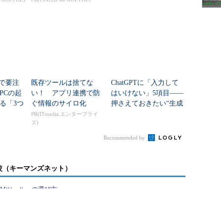
teで要注
既存ツールは捨てな
ChatGPTに「入力して
PCの起
い！ アプリ連携で防
はいけない」5項目――
る「3つ
ぐ情報のサイロ化
押さえておきたい“生成
移行」
AIのNGリスト”
PR(ITmedia エンタープライ
ズ)
Recommended by
較（キーマンズネット）
PMツール』の選び方