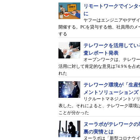
リモートワークでインタ
例えば、「バカ」という言葉。対
に
ヤフーはエンジニアやデザ
否定的な内容だけど、冗談で言って
開催する。PCを貸与する他、社員用の
「バカ」と伝えた場合、非言語情報
する
ません。そのため、対面よりも誤解
テレワークを活用してい
オンラインでコミュニケーション
査レポート発表
特徴を頭の片隅に入れておきましょ
オープンワークは、テレワ
活用に対して肯定的な意見は74.9％を
れた
オンラインコミュニケーションで
テレワーク環境が「生産
メントソリューションズ
リクルートマネジメントソ
表した。それによると、テレワーク環境
ことが分かった
ヌーラボがテレワークの
裏の実情とは
ヌーラボは「新型コロナウ