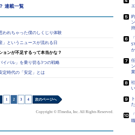
「
？ 連載一覧
ニケーションは難しいからダメだ」と決めつけるよ
った今を契機に、より良いコミュニケーションや人
どうかな？ と思うのです。
思われちゃった僕のしくじり体験
ンの特徴
「
産」というニュースが流れる日
S
トのやりとりでより良い関係を築く上で知っておき
ションが不足するって本当かな？
を見ていきます。
任
バイバル」を乗り切る3つの戦略
安定時代の「安定」とは
ンを行うとき、「言語」と「非言語」を使っていま
言語は「声のトーン」や「ジェスチャー」です。
社
ョンは、非言語の情報が少ない
という特徴がありま
1
|
2
|
3
|
4
次のページへ
語情報はありませんし、Web会議も、五感のうち臭
報がありません。
Copyright © ITmedia, Inc. All Rights Reserved.
の解釈に委ねる
ことになります。そのため、対面よ
す。