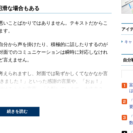
円滑な場合もある
悪いことばかりではありません。テキストだからこ
アイ
ます。
キャ
自分から声を掛けたり、積極的に話したりするのが
対面でのコミュニケーションは瞬時に対応しなけれ
ど言えません。
自分
考えられますし、対面では恥ずかしくてなかなか言
できました！」といった感謝の言葉や、「おぉ！」
富
付けるような言葉、「心配しています。大丈夫？」
は
「いつもがんばっているね」といったねぎらい、
「
言葉も比較的容易に伝えられます。
続きを読む
「
トの方が、やりやすいコミュニケーションもあるの