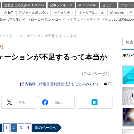
連載まとめ読み＠IT eBook
記事ランキング
＠IT Special
セミナー
ホワイト
AI IoT
アジャイル/DevOps
セキュリティ
キャリア&スキル
Windows
初
り動かし守り生かす
ローコード/ノーコード
クラウドネイティブ
Microsoft&Windo
Server & Storage
HTML5 + UX
ワークはコミュニケーションが不足するって本当...
Smart & Social
6）
Coding Edge
ケーションが不足するって本当か
ホワ
Java Agile
Database Expert
（2/4 ページ）
Linux ＆ OSS
[
竹内義晴（特定非営利活動法人しごとのみらい）
，
＠IT
]
Master of IP Networ
Security & Trust
見る
Share
Test & Tools
Insider.NET
1
|
2
|
3
|
4
次のページへ
ブログ