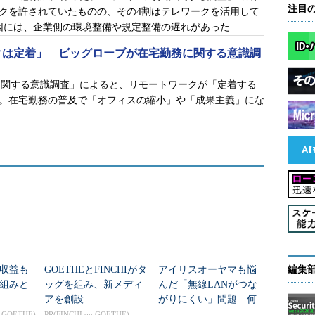
注目
クを許されていたものの、その4割はテレワークを活用して
因には、企業側の環境整備や規定整備の遅れがあった
クは定着」 ビッグローブが在宅勤務に関する意識調
に関する意識調査」によると、リモートワークが「定着する
た。在宅勤務の普及で「オフィスの縮小」や「成果主義」にな
収益も
GOETHEとFINCHIがタ
アイリスオーヤマも悩
編集
組みと
ッグを組み、新メディ
んだ「無線LANがつな
アを創設
がりにくい」問題 何
を変えて解決した？
n GOETHE)
PR(FINCHI on GOETHE)