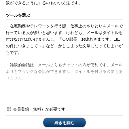
談ができるようにするのもいい方法です。
ツールを選ぶ
在宅勤務やテレワークを行う際、仕事上のやりとりをメールで
行っている人が多いと思います。けれども、メールはタイトルを
付けなければいけませんし、「○○部長 お疲れさまです。□□
の件につきまして～」など、かしこまった文章になってしまいが
ちです。
雑談的会話は、メールよりもチャットの方が便利です。メール
よりもフランクな会話ができますし、タイトルを付ける必要もあ
りません。
文字に表情を付ける
非言語情報がないテキストでのやりとりには、文字に表情を付
けるだけで冷たい印象が減り、コミュニケーションが円滑になり
会員登録（無料）が必要です
ます。
続きを読む
「ありがとうございます。」の一言でも、「ありがとうござい