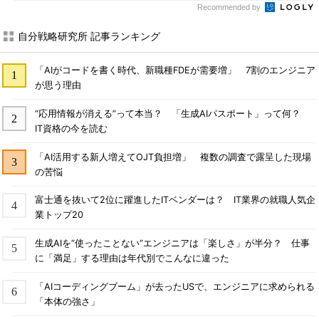
Recommended by
自分戦略研究所 記事ランキング
「AIがコードを書く時代、新職種FDEが需要増」 7割のエンジニア
が思う理由
“応用情報が消える”って本当？ 「生成AIパスポート」って何？
IT資格の今を読む
「AI活用する新人増えてOJT負担増」 複数の調査で露呈した現場
の苦悩
富士通を抜いて2位に躍進したITベンダーは？ IT業界の就職人気企
業トップ20
生成AIを“使ったことない”エンジニアは「楽しさ」が半分？ 仕事
に「満足」する理由は年代別でこんなに違った
「AIコーディングブーム」が去ったUSで、エンジニアに求められる
「本体の強さ」