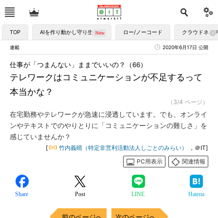
TOP
AIを作り動かし守り生かす
ロー/ノーコード
クラウドネイ
連載
2020年6月17日 公開
仕事が「つまんない」ままでいいの？（66）
テレワークはコミュニケーションが不足するって
本当かな？
（3/4 ページ）
在宅勤務やテレワークが急速に浸透しています。でも、オンライ
ンやテキストでのやりとりに「コミュニケーションの難しさ」を
感じていませんか？
[
竹内義晴（特定非営利活動法人しごとのみらい）
，＠IT]
PC用表示
関連情報
Share
Post
LINE
Hatena
前のページへ
次のページへ