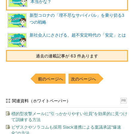
本当かな？
る）に言い換えてみましょう。
例えば、同僚に「個人的なやりとりをオープンな場でするのは
新型コロナの「理不尽なサバイバル」を乗り切る3
やめた方がいいですよ」のように否定表現で伝えられると、「ピ
つの戦略
シャリ」と指摘された感じがします。一方、「個人的なやりとり
新社会人にささげる、超不安定時代の「安定」とは
は、閉じた場でやりとりした方が安全ですね」といった肯定表現
なら、内容は同じでも、単なる否定や禁止ではなく、提案の形に
なります。
過去の連載記事が 63 件あります
主語を変えてみよう
前のページへ
次のページへ
関連資料（ホワイトペーパー）
PR
標的型攻撃メールに“引っかかりやすい社員”を効果的に見つけ
て訓練する方法
ビザスクやソラコムも採用 Slack連携による稟議承認“爆速
化”の方法