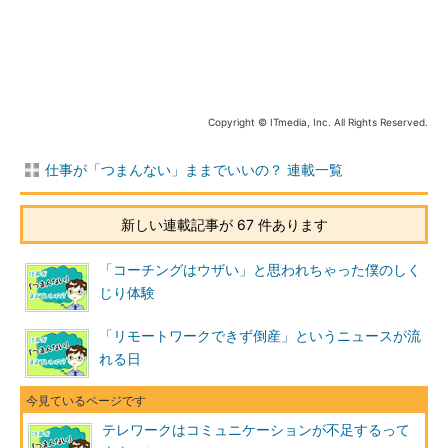
ます！」「ありがとうございますー」「ありがとうございます
^^」「ありがとうございますmm」「あざっす！」のように、ビ
ックリマークや顔文字を付けたり、日常で使う言葉をあえて使う
と、テキストでの会話がスムーズになります。
Copyright © ITmedia, Inc. All Rights Reserved.
もしあなたがリーダーのような立場なら、メンバー同士が気軽
にコミュニケーションができるよう、率先して、あえてフランク
仕事が「つまんない」ままでいいの？ 連載一覧
な言葉を使ってみませんか。
なお、身近な同僚とのやりとりはフランクでも問題ありません
新しい連載記事が 67 件あります
が、顧客とのやりとりでは、過度にフランクになり過ぎないよう
に注意しましょう。
「コーチングはウザい」と思われちゃった僕のしく
じり体験
「否定表現」を「肯定表現」にする
「リモートワークできず倒産」というニュースが流
テキストでのやりとりは、対面で同じ言葉を伝えるよりも、言
れる日
葉尻を冷たく感じることが少なくありません。特に、否定的な話
は思った以上に冷たく伝わる恐れがあります。
テレワークはコミュニケーションが不足するって
そこで、否定表現（××するな）は、意識的に肯定表現（○○す