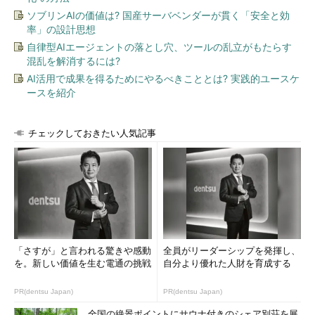
ソブリンAIの価値は? 国産サーバベンダーが貫く「安全と効
率」の設計思想
自律型AIエージェントの落とし穴、ツールの乱立がもたらす
混乱を解消するには?
AI活用で成果を得るためにやるべきこととは? 実践的ユースケ
ースを紹介
チェックしておきたい人気記事
「さすが」と言われる驚きや感動
全員がリーダーシップを発揮し、
を。新しい価値を生む電通の挑戦
自分より優れた人財を育成する
PR(dentsu Japan)
PR(dentsu Japan)
全国の絶景ポイントにサウナ付きのシェア別荘を展