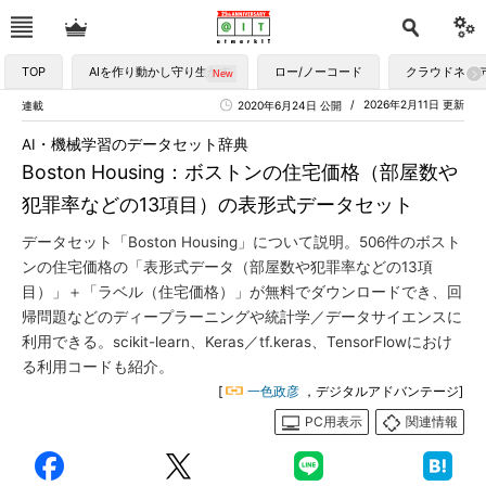
TOP
AIを作り動かし守り生かす
ロー/ノーコード
クラウドネイ
2026年2月11日 更新
連載
2020年6月24日 公開
AI・機械学習のデータセット辞典
Boston Housing：ボストンの住宅価格（部屋数や
犯罪率などの13項目）の表形式データセット
データセット「Boston Housing」について説明。506件のボスト
ンの住宅価格の「表形式データ（部屋数や犯罪率などの13項
目）」＋「ラベル（住宅価格）」が無料でダウンロードでき、回
帰問題などのディープラーニングや統計学／データサイエンスに
利用できる。scikit-learn、Keras／tf.keras、TensorFlowにおけ
る利用コードも紹介。
[
一色政彦
，デジタルアドバンテージ]
PC用表示
関連情報