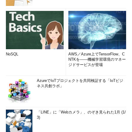
NoSQL
AWS／Azure上でTensorFlow、C
NTKを――機械学習環境のマネー
ジドサービスが登場
AzureでIoTプロジェクトを共同検証する「IoTビジ
ネス共創ラボ」
「LINE」に「Webカメラ」、のぞき見られた1月 (1/
3)