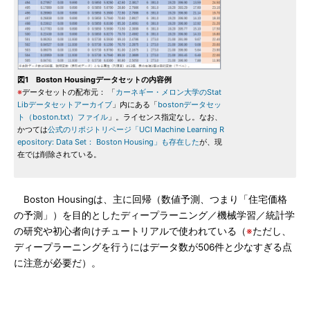
図1 Boston Housingデータセットの内容例
※
データセットの配布元： 「
カーネギー・メロン大学のStat
Libデータセットアーカイブ
」内にある「
bostonデータセッ
ト（boston.txt）ファイル
」。ライセンス指定なし。なお、
かつては
公式のリポジトリページ「UCI Machine Learning R
epository: Data Set： Boston Housing」も存在した
が、現
在では削除されている。
Boston Housingは、主に回帰（数値予測、つまり「住宅価格
の予測」）を目的としたディープラーニング／機械学習／統計学
の研究や初心者向けチュートリアルで使われている（
※
ただし、
ディープラーニングを行うにはデータ数が506件と少なすぎる点
に注意が必要だ）。