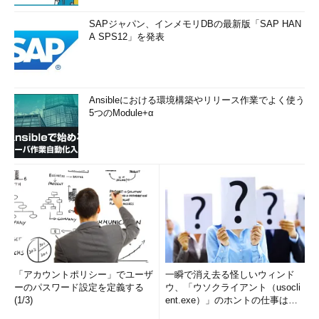
SAPジャパン、インメモリDBの最新版「SAP HAN
A SPS12」を発表
Ansibleにおける環境構築やリリース作業でよく使う
5つのModule+α
「アカウントポリシー」でユーザ
一瞬で消え去る怪しいウィンド
ーのパスワード設定を定義する
ウ、「ウソクライアント（usocli
(1/3)
ent.exe）」のホントの仕事は？
(1/2)