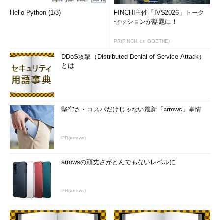
Hello Python (1/3)
FINCHI主催「IVS2026」トーク
セッションが話題に！
PR(FINCHI on GOETHE)
DDoS攻撃（Distributed Denial of Service Attack）
とは
堅牢さ・コスパだけじゃない最新「arrows」事情
PR(arrows)
arrowsの頑丈さがとんでもないレベルに
PR(arrows)