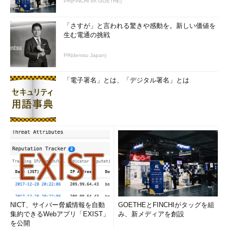
PR(FINCHI on GOETHE)
「さすが」と言われる驚きや感動を。新しい価値を
生む電通の挑戦
PR(dentsu Japan)
「電子署名」とは、「デジタル署名」とは
NICT、サイバー脅威情報を自動
GOETHEとFINCHIがタッグを組
集約できるWebアプリ「EXIST」
み、新メディアを創設
を公開