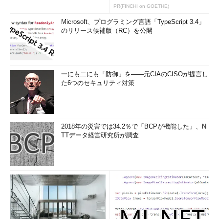
PR(FINCHI on GOETHE)
Microsoft、プログラミング言語「TypeScript 3.4」
のリリース候補版（RC）を公開
一にも二にも「防御」を――元CIAのCISOが提言し
た6つのセキュリティ対策
2018年の災害では34.2％で「BCPが機能した」、N
TTデータ経営研究所が調査