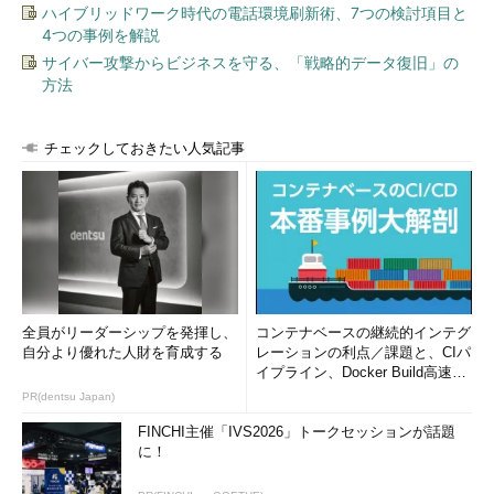
ハイブリッドワーク時代の電話環境刷新術、7つの検討項目と
4つの事例を解説
サイバー攻撃からビジネスを守る、「戦略的データ復旧」の
方法
チェックしておきたい人気記事
全員がリーダーシップを発揮し、
コンテナベースの継続的インテグ
自分より優れた人財を育成する
レーションの利点／課題と、CIパ
イプライン、Docker Build高速化
のコツ (1/2...
PR(dentsu Japan)
FINCHI主催「IVS2026」トークセッションが話題
に！