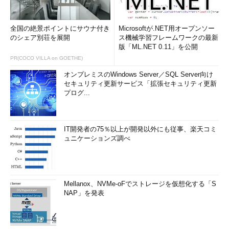
全国の絶景ポイントにサウナ付き
Microsoftが.NET用オープンソー
のシェア別荘を展開
ス機械学習フレームワークの最新
版「ML.NET 0.11」を公開
PR(COCO VILLA on GOETHE)
オンプレミスのWindows Server／SQL Server向け
セキュリティ更新サービス「拡張セキュリティ更新
プログ...
IT開発者の75％以上が開発以外にも従事、楽天コミ
ュニケーションズ調べ
Mellanox、NVMe-oFでストレージを仮想化する「S
NAP」を発表