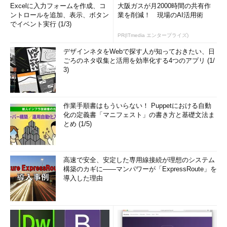
Excelに入力フォームを作成、コ
大阪ガスが月2000時間の共有作
ントロールを追加、表示、ボタン
業を削減！ 現場のAI活用術
でイベント実行 (1/3)
PR(ITmedia エンタープライズ)
デザインネタをWebで探す人が知っておきたい、日
ごろのネタ収集と活用を効率化する4つのアプリ (1/
3)
作業手順書はもういらない！ Puppetにおける自動
化の定義書「マニフェスト」の書き方と基礎文法ま
とめ (1/5)
高速で安全、安定した専用線接続が理想のシステム
構築のカギに――マンパワーが「ExpressRoute」を
導入した理由