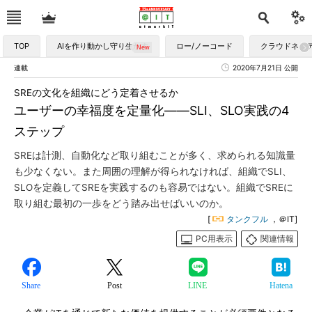
TOP
AIを作り動かし守り生かす
ロー/ノーコード
クラウドネイ
連載
2020年7月21日 公開
SREの文化を組織にどう定着させるか
ユーザーの幸福度を定量化――SLI、SLO実践の4
ステップ
SREは計測、自動化など取り組むことが多く、求められる知識量
も少なくない。また周囲の理解が得られなければ、組織でSLI、
SLOを定義してSREを実践するのも容易ではない。組織でSREに
取り組む最初の一歩をどう踏み出せばいいのか。
[
タンクフル
，＠IT]
PC用表示
関連情報
Share
Post
LINE
Hatena