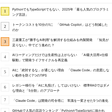
PythonでもTypeScriptでもない、2025年「最も人気のプログラミ
ング言語」
トークンコストを10分の1に 「GitHub Copilot」はどう削減した
のか
三菱重工が“勝手なAI利用”を解消する仕組みを内製開発 「知見が
足りない」中でどう進めた？
AIコーディングだけでは生産性は上がらない 「AI最大活用×仕様
駆動」で開発ライフサイクルを再定義
AIに「絶対するな」が通じない理由 「Claude Code」の意図しな
い動作を防ぐ7つのTIPS
レガシー移行を「AIに丸投げ」してはいけない 標準RAGではダメ
な理由と「5分割」のアプローチ
「Claude Code」は開発の司令塔に 常識を一変させた5つの進化
GitHubで人気の言語ランキング「PythonがTypeScriptに抜かれ