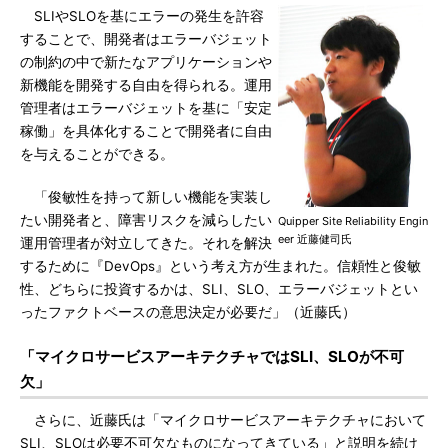
SLIやSLOを基にエラーの発生を許容
することで、開発者はエラーバジェット
の制約の中で新たなアプリケーションや
新機能を開発する自由を得られる。運用
管理者はエラーバジェットを基に「安定
稼働」を具体化することで開発者に自由
を与えることができる。
「俊敏性を持って新しい機能を実装し
たい開発者と、障害リスクを減らしたい
Quipper Site Reliability Engin
eer 近藤健司氏
運用管理者が対立してきた。それを解決
するために『DevOps』という考え方が生まれた。信頼性と俊敏
性、どちらに投資するかは、SLI、SLO、エラーバジェットとい
ったファクトベースの意思決定が必要だ」（近藤氏）
「マイクロサービスアーキテクチャではSLI、SLOが不可
欠」
さらに、近藤氏は「マイクロサービスアーキテクチャにおいて
SLI、SLOは必要不可欠なものになってきている」と説明を続け