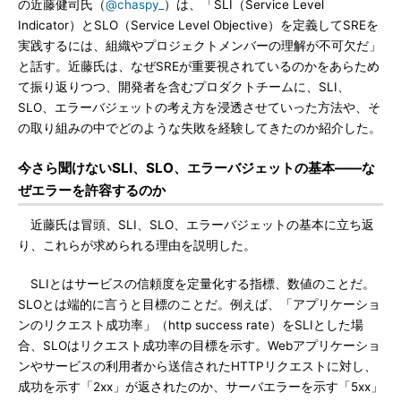
の近藤健司氏（
@chaspy_
）は、「SLI（Service Level
Indicator）とSLO（Service Level Objective）を定義してSREを
実践するには、組織やプロジェクトメンバーの理解が不可欠だ」
と話す。近藤氏は、なぜSREが重要視されているのかをあらため
て振り返りつつ、開発者を含むプロダクトチームに、SLI、
SLO、エラーバジェットの考え方を浸透させていった方法や、そ
の取り組みの中でどのような失敗を経験してきたのか紹介した。
今さら聞けないSLI、SLO、エラーバジェットの基本――な
ぜエラーを許容するのか
近藤氏は冒頭、SLI、SLO、エラーバジェットの基本に立ち返
り、これらが求められる理由を説明した。
SLIとはサービスの信頼度を定量化する指標、数値のことだ。
SLOとは端的に言うと目標のことだ。例えば、「アプリケーショ
ンのリクエスト成功率」（http success rate）をSLIとした場
合、SLOはリクエスト成功率の目標を示す。Webアプリケーショ
ンやサービスの利用者から送信されたHTTPリクエストに対し、
成功を示す「2xx」が返されたのか、サーバエラーを示す「5xx」