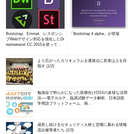
Bootstrap、Emmet、レスポンシ
「Bootstrap 4 alpha」が登場
ブWebデザイン対応を強化したDr
eamweaver CC 2015を使って
み...
より広がったカリキュラムを通過点に若者は上を目
指す (1/2)
勉強会で明らかになった医療向けOSSの多様な活用
法──電子カルテ、臨床試験データ解析、日本語医
学用語プラットフォーム、画...
成長し続けるセキュリティ人材と悲嘆に暮れる情報
流出被害者たち (1/3)