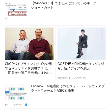
【Windows 10】できる人は知っているキーボード
ショートカット
CI/CDパイプラインを妨げない形
GOETHEとFINCHIがタッグを組
でセキュリティを実現すれば、
み、新メディアを創設
「開発者や運用担当者に嫌われな
いWAF」は可能か
PR(FINCHI on GOETHE)
Faceook、AI処理向けのモジュラーハードウェアプ
ラットフォームとASICを発表