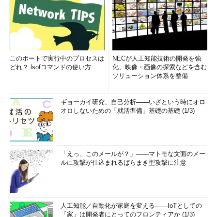
このポートで実行中のプロセスは
NECが人工知能技術の開発を強
どれ？ lsofコマンドの使い方
化、映像・画像の探索などを含む
ソリューション体系を整備
ギョーカイ研究、自己分析――いざという時にオロ
オロしないための「就活準備」基礎の基礎 (1/3)
「えっ、このメールが？」――マトモな文面のメー
ルに攻撃が仕込まれるばらまき型攻撃に注意
人工知能／自動化が家庭を変える――IoTとしての
「家」は開発者にとってのフロンティアか (1/3)