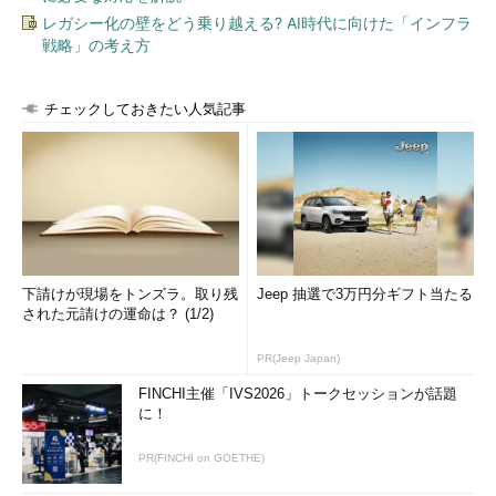
レガシー化の壁をどう乗り越える? AI時代に向けた「インフラ
戦略」の考え方
チェックしておきたい人気記事
下請けが現場をトンズラ。取り残
Jeep 抽選で3万円分ギフト当たる
された元請けの運命は？ (1/2)
PR(Jeep Japan)
FINCHI主催「IVS2026」トークセッションが話題
に！
PR(FINCHI on GOETHE)