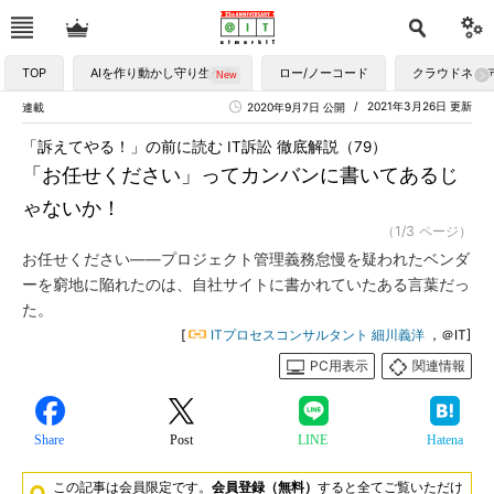
TOP
AIを作り動かし守り生かす
ロー/ノーコード
クラウドネイ
2021年3月26日 更新
連載
2020年9月7日 公開
「訴えてやる！」の前に読む IT訴訟 徹底解説（79）
「お任せください」ってカンバンに書いてあるじ
ゃないか！
（1/3 ページ）
お任せください――プロジェクト管理義務怠慢を疑われたベンダ
ーを窮地に陥れたのは、自社サイトに書かれていたある言葉だっ
た。
[
ITプロセスコンサルタント 細川義洋
，＠IT]
PC用表示
関連情報
Share
Post
LINE
Hatena
この記事は会員限定です。
会員登録（無料）
すると全てご覧いただけ