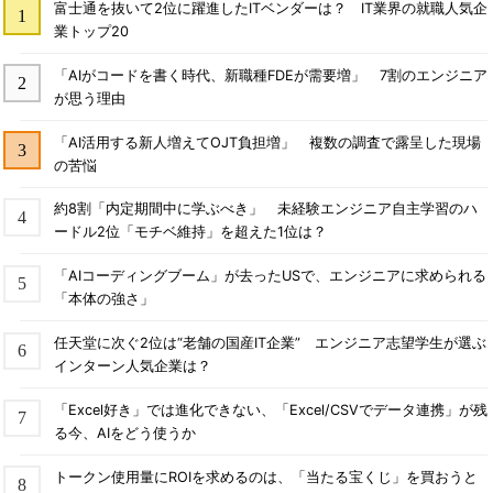
富士通を抜いて2位に躍進したITベンダーは？ IT業界の就職人気企
業トップ20
「AIがコードを書く時代、新職種FDEが需要増」 7割のエンジニア
が思う理由
「AI活用する新人増えてOJT負担増」 複数の調査で露呈した現場
の苦悩
約8割「内定期間中に学ぶべき」 未経験エンジニア自主学習のハ
ードル2位「モチベ維持」を超えた1位は？
「AIコーディングブーム」が去ったUSで、エンジニアに求められる
「本体の強さ」
任天堂に次ぐ2位は“老舗の国産IT企業” エンジニア志望学生が選ぶ
インターン人気企業は？
「Excel好き」では進化できない、「Excel/CSVでデータ連携」が残
る今、AIをどう使うか
トークン使用量にROIを求めるのは、「当たる宝くじ」を買おうと