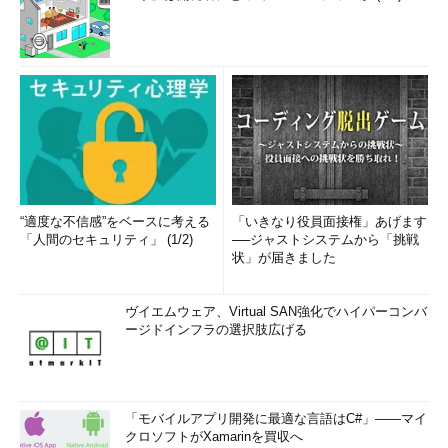
“適度な不信感”をベースに考える
「いきなり役員面接権」あげます
「人間のセキュリティ」 (1/2)
──ジャストシステムから「挑戦
状」が届きました
ヴイエムウェア、Virtual SAN強化でハイパーコンバ
ージドインフラの選択肢広げる
「モバイルアプリ開発に最適な言語はC#」――マイ
クロソフトがXamarinを買収へ