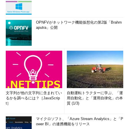
OPNFVがネットワーク機能仮想化の第2版「Brahm
aputra」公開
文字列が他の文字列に含まれてい
自動運転トラクターに学ぶ、「運
るかを調べるには？［JavaScrip
用自動化」と「運用自律化」の本
t］
質 (1/3)
マイクロソフト、「Azure Stream Analytics」と「P
ower BI」の連携機能をリリース