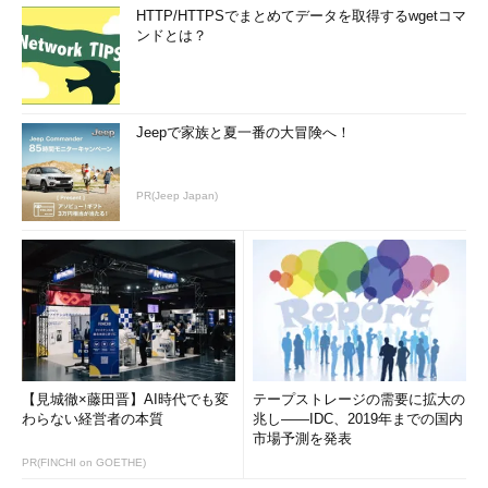
HTTP/HTTPSでまとめてデータを取得するwgetコマ
ンドとは？
Jeepで家族と夏一番の大冒険へ！
PR(Jeep Japan)
【見城徹×藤田晋】AI時代でも変
テープストレージの需要に拡大の
わらない経営者の本質
兆し――IDC、2019年までの国内
市場予測を発表
PR(FINCHI on GOETHE)