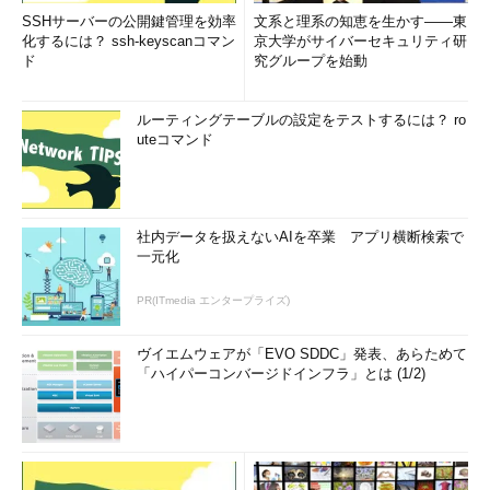
SSHサーバーの公開鍵管理を効率
文系と理系の知恵を生かす――東
化するには？ ssh-keyscanコマン
京大学がサイバーセキュリティ研
ド
究グループを始動
ルーティングテーブルの設定をテストするには？ ro
uteコマンド
社内データを扱えないAIを卒業 アプリ横断検索で
一元化
PR(ITmedia エンタープライズ)
ヴイエムウェアが「EVO SDDC」発表、あらためて
「ハイパーコンバージドインフラ」とは (1/2)