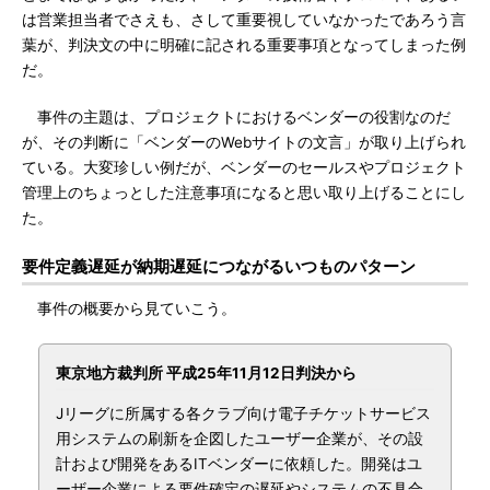
は営業担当者でさえも、さして重要視していなかったであろう言
葉が、判決文の中に明確に記される重要事項となってしまった例
だ。
事件の主題は、プロジェクトにおけるベンダーの役割なのだ
が、その判断に「ベンダーのWebサイトの文言」が取り上げられ
ている。大変珍しい例だが、ベンダーのセールスやプロジェクト
管理上のちょっとした注意事項になると思い取り上げることにし
た。
要件定義遅延が納期遅延につながるいつものパターン
事件の概要から見ていこう。
東京地方裁判所 平成25年11月12日判決から
Jリーグに所属する各クラブ向け電子チケットサービス
用システムの刷新を企図したユーザー企業が、その設
計および開発をあるITベンダーに依頼した。開発はユ
ーザー企業による要件確定の遅延やシステムの不具合