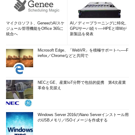
マイクロソフト、GeneeのAIスケ
AI／ディープラーニングに特化、
ジュール管理機能をOffice 365に
GPUサーバ続々──HPEとIBMが
統合へ
新製品を発表
Microsoft Edge、「WebVR」を積極サポートへ──F
irefox／Chromeなどと共同で
NECとGE、産業IoT分野で包括的提携 第4次産業
革命を見据え
Windows Server 2016のNano Serverインストール用
のUSBメモリ／ISOイメージを作成する