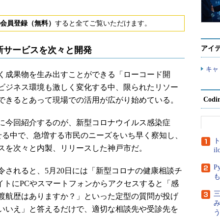
会員登録（無料）
すると全てご覧いただけます。
アイ
新サービスを次々と開発
キャ
く成果物を生み出すことができる「ローコード開
ビジネス環境も激しく変化する中、限られたリソー
できるとあって現場での活用が広がり始めている。
Cod
に今回紹介するのが、新型コロナウイルス感染症
を見せる中で、急増する市民のニーズをいち早く察知し、
ト
スを次々と内製、リリースした神戸市だ。
i
P
発令されると、5月20日には「新型コロナの健康相談チ
イトにPCやスマートフォンからアクセスすると「感
三
渡航歴はありますか？」といった定型の質問が投げ
いいえ」と答えるだけで、適切な相談先や受診先を