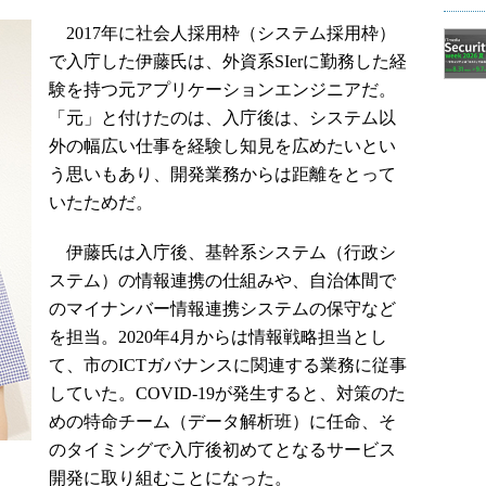
2017年に社会人採用枠（システム採用枠）
で入庁した伊藤氏は、外資系SIerに勤務した経
験を持つ元アプリケーションエンジニアだ。
「元」と付けたのは、入庁後は、システム以
外の幅広い仕事を経験し知見を広めたいとい
う思いもあり、開発業務からは距離をとって
いたためだ。
伊藤氏は入庁後、基幹系システム（行政シ
ステム）の情報連携の仕組みや、自治体間で
のマイナンバー情報連携システムの保守など
を担当。2020年4月からは情報戦略担当とし
て、市のICTガバナンスに関連する業務に従事
していた。COVID-19が発生すると、対策のた
めの特命チーム（データ解析班）に任命、そ
のタイミングで入庁後初めてとなるサービス
開発に取り組むことになった。