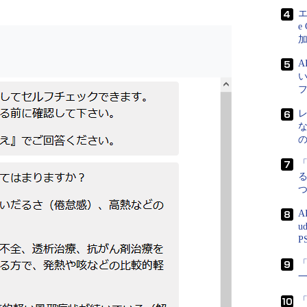
エ
e
る
A
u
P
「