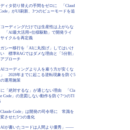
ディタ切り替えの手間をゼロに 「Claud
 Code」がUI刷新、3つのビューモードを追
加
AIコーディングだけでは生産性は上がらな
い 「AI最大活用×仕様駆動」で開発ライ
フサイクルを再定義
レガシー移行を「AIに丸投げ」してはいけ
ない 標準RAGではダメな理由と「5分割」
のアプローチ
「AIコーディングより人を雇う方が安くな
」 2028年までに起こる逆転現象を防ぐ5
つの運用施策
Iに「絶対するな」が通じない理由 「Cla
de Code」の意図しない動作を防ぐ7つのTI
S
Claude Code」は開発の司令塔に 常識を
一変させた5つの進化
「AIが書いたコードは人間より優秀」――