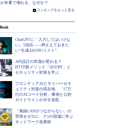
だが本番で壊れる、なぜか？
»
ランキングをもっと見る
Book
ChatGPTに「入力してはいけな
い」5項目――押さえておきた
い“生成AIのNGリスト”
API設計の常識が変わる？
HTTP新メソッド「QUERY」と
セキュリティ対策を学ぶ
フロンティアAIとサイバーセキ
ュリティ対策の現在地 「17万
行のAIコード分析」事例と公的
ガイドラインが示す道筋
「無線LANがつながらない」の
苦情をゼロに 3つの現場に学ぶ
ネットワーク改善術