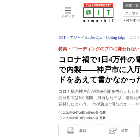
連載一覧
クラウド
メディア
AIを作
＠IT
アジャイル/DevOps
Coding Edge
コロナ
特集：“コーディングのプロに嫌われない
コロナ禍で1日4万件の
で内製――神戸市に入
ドをあえて書かなかっ
コロナ禍の神戸市が情報公開を中心とした新
開発期間は約1週間。担当したのは、情報化
開発したという。その理由は何なのか――ロ
2020年09月29日 05時00分 公開
2020年09月30日 20時27分 更新
印刷
通知