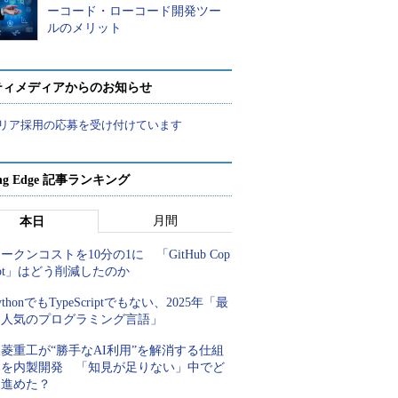
ーコード・ローコード開発ツー
ルのメリット
ティメディアからのお知らせ
リア採用の応募を受け付けています
ing Edge 記事ランキング
月間
本日
ークンコストを10分の1に 「GitHub Cop
lot」はどう削減したのか
ythonでもTypeScriptでもない、2025年「最
も人気のプログラミング言語」
菱重工が“勝手なAI利用”を解消する仕組
みを内製開発 「知見が足りない」中でど
う進めた？