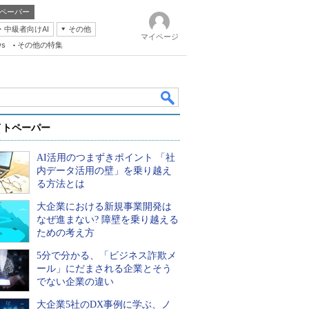
ペーパー
・中級者向けAI
その他
マイページ
ws
その他の特集
イトペーパー
AI活用のつまずきポイント 「社
内データ活用の壁」を乗り越え
る方法とは
大企業における新規事業開発は
k
なぜ進まない? 障壁を乗り越える
ための考え方
5分で分かる、「ビジネス詐欺メ
ール」にだまされる企業とそう
でない企業の違い
大企業5社のDX事例に学ぶ、ノ