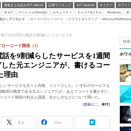
連載まとめ読み＠IT eBook
記事ランキング
＠IT Special
セミナー
ホワイト
AI IoT
アジャイル/DevOps
セキュリティ
キャリア&スキル
Windows
初
り動かし守り生かす
ローコード/ノーコード
クラウドネイティブ
Microsoft&Windo
Server & Storage
HTML5 + UX
禍で1日4万件の電話を9割減らしたサービスを...
Smart & Social
”ローコード開発（3）
Coding Edge
電話を9割減らしたサービスを1週間
ホワ
Java Agile
庁した元エンジニアが、書けるコー
Database Expert
た理由
Linux ＆ OSS
しいサービスを次々と内製、リリースした。いずれのサービスも
Master of IP Networ
戦略部の職員である元エンジニアだが、あえてコードを書かずに
ーコード開発の利点と課題、生かし方などについて聞いた。
Security & Trust
[
齋藤公二
，
＠IT
]
Test & Tools
Insider.NET
見る
Share
ブログ