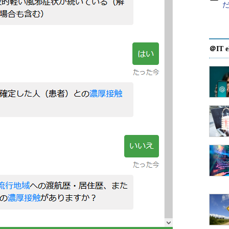
＠IT e