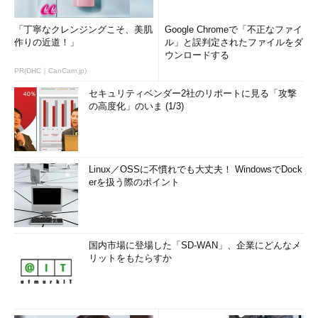
「丁寧なクレンジングこそ、美肌
Google Chromeで「不正なファイ
作りの近道！」
ル」と誤判定されたファイルをダ
ウンロードする
PR(DHC｜CanCam.jp)
セキュリティベンダー2社のリポートに見る「攻撃
の高度化」のいま (1/3)
Linux／OSSに不慣れでも大丈夫！ WindowsでDock
erを扱う際のポイント
国内市場に登場した「SD-WAN」、企業にどんなメ
リットをもたらすか