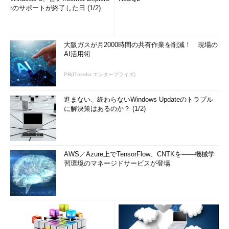
rのサポートが終了した日 (1/2)
大阪ガスが月2000時間の共有作業を削減！ 現場の
AI活用術
PR(ITmedia エンタープライズ)
進まない、終わらないWindows Updateのトラブル
に解決策はあるのか？ (1/2)
AWS／Azure上でTensorFlow、CNTKを――機械学
習環境のマネージドサービスが登場