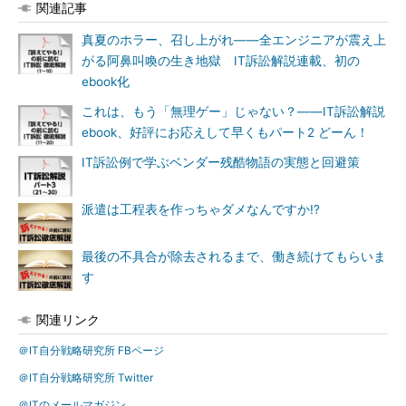
関連記事
真夏のホラー、召し上がれ――全エンジニアが震え上
がる阿鼻叫喚の生き地獄 IT訴訟解説連載、初の
ebook化
これは、もう「無理ゲー」じゃない？――IT訴訟解説
ebook、好評にお応えして早くもパート2 どーん！
IT訴訟例で学ぶベンダー残酷物語の実態と回避策
派遣は工程表を作っちゃダメなんですか!?
最後の不具合が除去されるまで、働き続けてもらいま
す
関連リンク
＠IT自分戦略研究所 FBページ
＠IT自分戦略研究所 Twitter
＠ITのメールマガジン