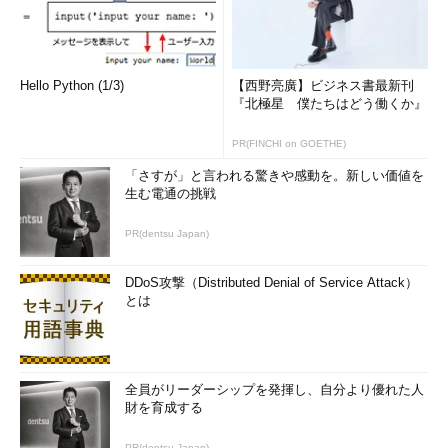
Hello Python (1/3)
【西野亮廣】ビジネス書最新刊
『北極星 僕たちはどう働くか』
PR(FINCHI on GOETHE)
「さすが」と言われる驚きや感動を。新しい価値を
生む電通の挑戦
PR(dentsu Japan)
DDoS攻撃（Distributed Denial of Service Attack）
とは
全員がリーダーシップを発揮し、自分より優れた人
財を育成する
PR(dentsu Japan)