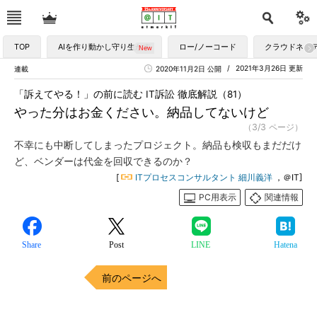
TOP
AIを作り動かし守り生かす
ロー/ノーコード
クラウドネイ
2021年3月26日 更新
連載
2020年11月2日 公開
「訴えてやる！」の前に読む IT訴訟 徹底解説（81）
やった分はお金ください。納品してないけど
（3/3 ページ）
不幸にも中断してしまったプロジェクト。納品も検収もまだだけ
ど、ベンダーは代金を回収できるのか？
[
ITプロセスコンサルタント 細川義洋
，＠IT]
PC用表示
関連情報
Share
Post
LINE
Hatena
前のページへ