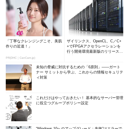
「丁寧なクレンジングこそ、美肌
ザイリンクス、OpenCL、C／C+
作りの近道！」
+でFPGAアクセラレーションを
行う開発環境最新版のリリースを
発表
PR(DHC｜CanCam.jp)
未知の脅威に対抗するための「6原則」――ガート
ナー サミットから学ぶ、これからの情報セキュリテ
ィ対策
これだけはやっておきたい！ 基本的なサーバー管理
に役立つグループポリシー設定
“Windows 10へのアップグレード：失敗”はエラーで