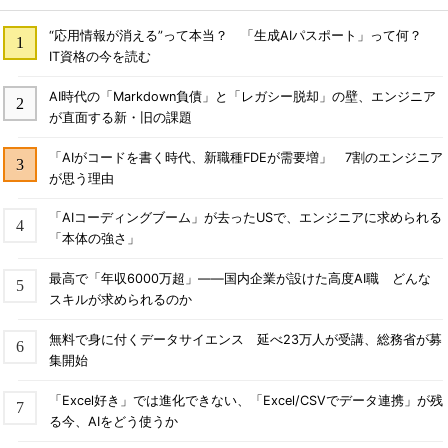
“応用情報が消える”って本当？ 「生成AIパスポート」って何？
IT資格の今を読む
AI時代の「Markdown負債」と「レガシー脱却」の壁、エンジニア
が直面する新・旧の課題
「AIがコードを書く時代、新職種FDEが需要増」 7割のエンジニア
が思う理由
「AIコーディングブーム」が去ったUSで、エンジニアに求められる
「本体の強さ」
最高で「年収6000万超」――国内企業が設けた高度AI職 どんな
スキルが求められるのか
無料で身に付くデータサイエンス 延べ23万人が受講、総務省が募
集開始
「Excel好き」では進化できない、「Excel/CSVでデータ連携」が残
る今、AIをどう使うか