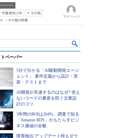
ペーパー
・中級者向けAI
その他
マイページ
ws
その他の特集
イトペーパー
5分で分かる「AI駆動開発エージ
ェント」 要件定義から設計・実
装・テストまで
AI開発が失速するのはなぜ? 使え
k
ないコードの量産を防ぐ文脈設
計のコツ
3年間のROIは264%、調査で知る
「Amazon RDS」がもたらすビジ
ネス価値の全貌
障害検出/アップデート時もダウ