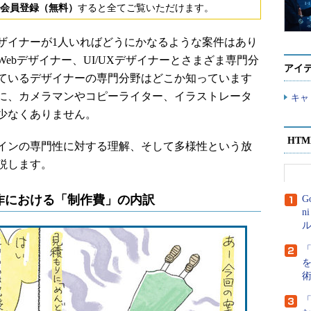
会員登録（無料）
すると全てご覧いただけます。
イナーが1人いればどうにかなるような案件はあり
ebデザイナー、UI/UXデザイナーとさまざま専門分
アイ
ているデザイナーの専門分野はどこか知っています
に、カメラマンやコピーライター、イラストレータ
キャ
少なくありません。
HT
インの専門性に対する理解、そして多様性という放
説します。
作における「制作費」の内訳
G
n
ル