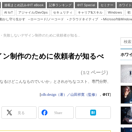
連載まとめ読み＠IT eBook
記事ランキング
＠IT Special
セミナー
ホワイト
AI IoT
アジャイル/DevOps
セキュリティ
キャリア&スキル
Windows
初
り動かし守り生かす
ローコード/ノーコード
クラウドネイティブ
Microsoft&Windo
Server & Storage
HTML5 + UX
・失敗しないデザイン制作のために依頼者が知る...
Smart & Social
Coding Edge
イン制作のために依頼者が知るべ
ホワ
Java Agile
Database Expert
（1/2 ページ）
Linux ＆ OSS
なるけどこんなものでいいか」とされがちなコスト、専門分野、
Master of IP Networ
[
cdh-design（著）／山田祥寛（監修）
，
＠IT
]
Security & Trust
Test & Tools
見る
Share
Insider.NET
ブログ