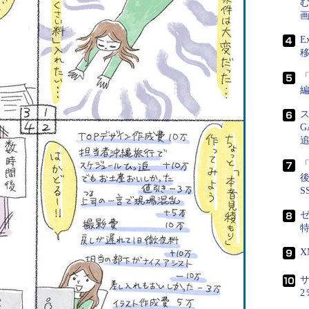
画
E
「
「
後
S
ゼ
サ