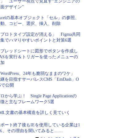
む」 ユーザー視点で見直す“エンジニアの
面デザイン”
xcelの基本オブジェクト「セル」の参照、
移動、コピー、選択、挿入、削除
プロトタイプ設定が消える」 Figma共同
編集でハマりやすいポイントと対策6選
スプレッドシートに図形でボタンを作成し
GASを実行＆トリガーを使ったメニューの
追加
WordPress、24年も脆弱なままのワケ」
継を目指すサーバレスCMS「EmDash」O
Sで公開
ロから学ぶ！ Single Page Applicationの
特徴と主なフレームワーク5選
XML文書の基本構造を詳しく見ていく
ポート終了後もIEを使用している企業は1
2％、その理由を聞いてみると……