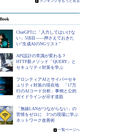
»
ランキングをもっと見る
Book
ChatGPTに「入力してはいけな
い」5項目――押さえておきた
い“生成AIのNGリスト”
API設計の常識が変わる？
HTTP新メソッド「QUERY」と
セキュリティ対策を学ぶ
フロンティアAIとサイバーセキ
ュリティ対策の現在地 「17万
行のAIコード分析」事例と公的
ガイドラインが示す道筋
「無線LANがつながらない」の
苦情をゼロに 3つの現場に学ぶ
ネットワーク改善術
»
一覧ページへ