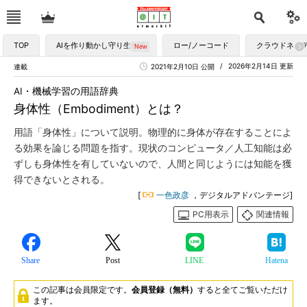
TOP
AIを作り動かし守り生かす
ロー/ノーコード
クラウドネイ
2026年2月14日 更新
連載
2021年2月10日 公開
AI・機械学習の用語辞典
身体性（Embodiment）とは？
用語「身体性」について説明。物理的に身体が存在することによ
る効果を論じる問題を指す。現状のコンピュータ／人工知能は必
ずしも身体性を有していないので、人間と同じようには知能を獲
得できないとされる。
[
一色政彦
，デジタルアドバンテージ]
PC用表示
関連情報
Share
Post
LINE
Hatena
この記事は会員限定です。
会員登録（無料）
すると全てご覧いただけ
ます。