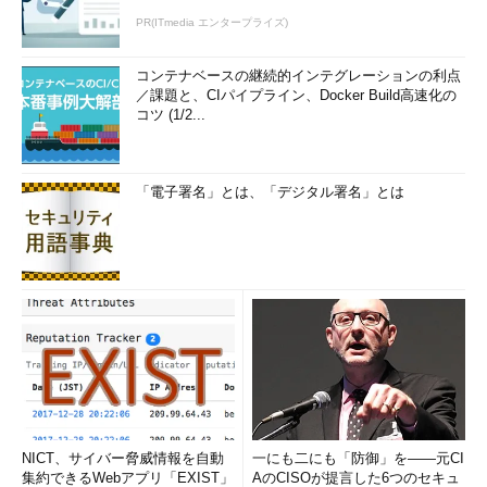
PR(ITmedia エンタープライズ)
コンテナベースの継続的インテグレーションの利点
／課題と、CIパイプライン、Docker Build高速化の
コツ (1/2...
「電子署名」とは、「デジタル署名」とは
NICT、サイバー脅威情報を自動
一にも二にも「防御」を――元CI
集約できるWebアプリ「EXIST」
AのCISOが提言した6つのセキュ