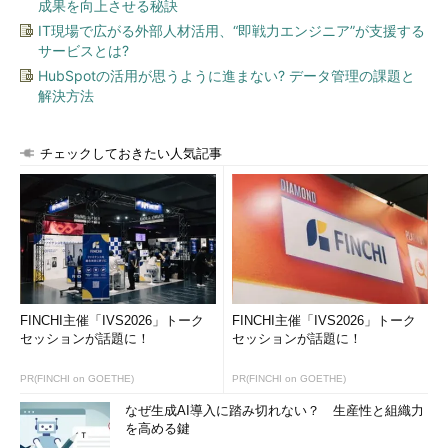
成果を向上させる秘訣
IT現場で広がる外部人材活用、“即戦力エンジニア”が支援する
サービスとは?
HubSpotの活用が思うように進まない? データ管理の課題と
解決方法
チェックしておきたい人気記事
FINCHI主催「IVS2026」トーク
FINCHI主催「IVS2026」トーク
セッションが話題に！
セッションが話題に！
PR(FINCHI on GOETHE)
PR(FINCHI on GOETHE)
なぜ生成AI導入に踏み切れない？ 生産性と組織力
を高める鍵