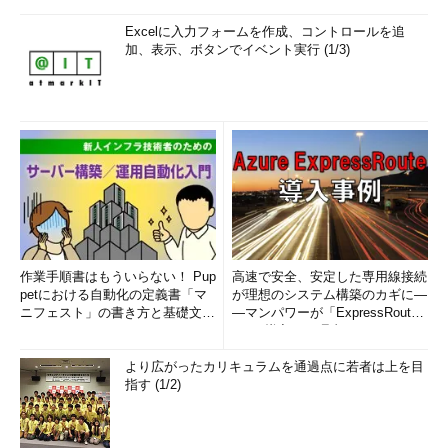
Excelに入力フォームを作成、コントロールを追
加、表示、ボタンでイベント実行 (1/3)
作業手順書はもういらない！ Pup
高速で安全、安定した専用線接続
petにおける自動化の定義書「マ
が理想のシステム構築のカギに―
ニフェスト」の書き方と基礎文法
―マンパワーが「ExpressRout
まとめ (1/5)
e」を導入した理由
より広がったカリキュラムを通過点に若者は上を目
指す (1/2)