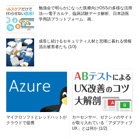
勉強会で明らかになった医療向けOSSの多様な活用
法──電子カルテ、臨床試験データ解析、日本語医
学用語プラットフォーム、画...
成長し続けるセキュリティ人材と悲嘆に暮れる情報
流出被害者たち (1/3)
マイクロソフトとレッドハットが
カーセンサー、ゼクシィのサイト
クラウドで提携
が取り入れている「アダプティブ
UX」とは何か (1/2)