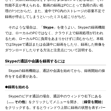
性能不足が考えられる。動画の録画はPCにとって負荷の高い処
理の1つだからだ。また、途中でPC内のストレージの容量不足で
録画が停止してしまうといったミスも起こりがちだ。
そのような場合は、「
Skype
」を使うよい。Skypeの録画機能
では、ローカルのPCではなく、クラウド上で録画処理が行われ
るため、ローカルPCに負荷をあまりかけずに済むからだ。本稿
ではSkypeで通話または会議中に録画をしたり、録画した映像を
ダウンロードしたりする方法と注意点について説明する。
Skypeの通話や会議を録画するには
Skypeの録画機能は、通話や会議を始めてから、録画開始の操
作をする必要がある。
●録画を始める
Skypeのビデオ通話の場合、通話中のウィンドウ右下にある
［
…… その他
］をクリックしてメニューを開き、［
録音を開始
］
をクリックする。するとウィンドウ上部に録画の状態を表すバー