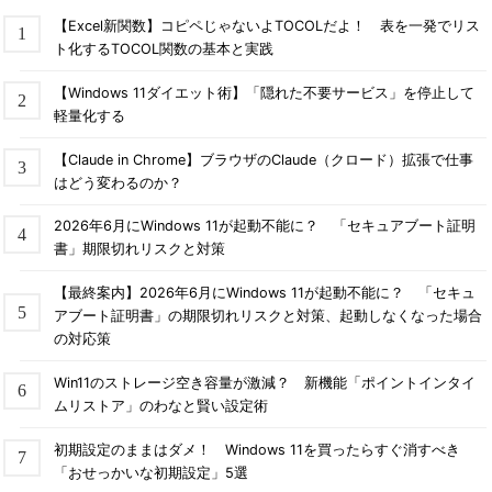
【Excel新関数】コピペじゃないよTOCOLだよ！ 表を一発でリス
ト化するTOCOL関数の基本と実践
【Windows 11ダイエット術】「隠れた不要サービス」を停止して
軽量化する
【Claude in Chrome】ブラウザのClaude（クロード）拡張で仕事
はどう変わるのか？
2026年6月にWindows 11が起動不能に？ 「セキュアブート証明
書」期限切れリスクと対策
【最終案内】2026年6月にWindows 11が起動不能に？ 「セキュ
アブート証明書」の期限切れリスクと対策、起動しなくなった場合
の対応策
Win11のストレージ空き容量が激減？ 新機能「ポイントインタイ
ムリストア」のわなと賢い設定術
初期設定のままはダメ！ Windows 11を買ったらすぐ消すべき
「おせっかいな初期設定」5選