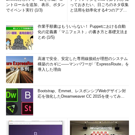
ントロールを追加、表示、ボタン
っておきたい、日ごろのネタ収集
でイベント実行 (1/3)
と活用を効率化する4つのアプリ
(1/3)
作業手順書はもういらない！ Puppetにおける自動
化の定義書「マニフェスト」の書き方と基礎文法ま
とめ (1/5)
高速で安全、安定した専用線接続が理想のシステム
構築のカギに――マンパワーが「ExpressRoute」を
導入した理由
Bootstrap、Emmet、レスポンシブWebデザイン対
応を強化したDreamweaver CC 2015を使ってみ...