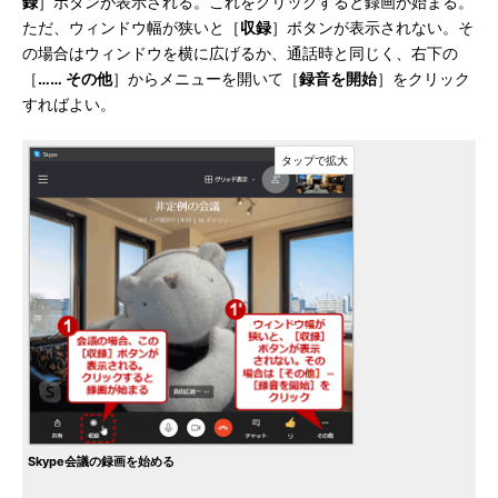
録
］ボタンが表示される。これをクリックすると録画が始まる。
ただ、ウィンドウ幅が狭いと［
収録
］ボタンが表示されない。そ
の場合はウィンドウを横に広げるか、通話時と同じく、右下の
［
…… その他
］からメニューを開いて［
録音を開始
］をクリック
すればよい。
Skype会議の録画を始める