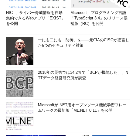
NICT、サイバー脅威情報を自動
Microsoft、プログラミング言語
集約できるWebアプリ「EXIST」
「TypeScript 3.4」のリリース候
を公開
補版（RC）を公開
一にも二にも「防御」を――元CIAのCISOが提言し
た6つのセキュリティ対策
2018年の災害では34.2％で「BCPが機能した」、N
TTデータ経営研究所が調査
Microsoftが.NET用オープンソース機械学習フレー
ムワークの最新版「ML.NET 0.11」を公開