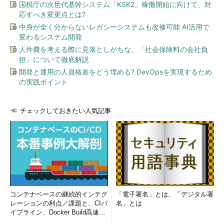
国税庁の次世代基幹システム「KSK2」稼働開始に向けて、対
応すべき変更点とは?
中身が全く分からないレガシーシステムも改修可能 AI活用で
変わるシステム開発
人件費を考える際に見落としがちな、「社会保険料の会社負
担」について徹底解説
開発と運用の人員格差をどう埋める? DevOpsを実現するため
の実践ポイント
チェックしておきたい人気記事
コンテナベースの継続的インテグ
「電子署名」とは、「デジタル署
レーションの利点／課題と、CIパ
名」とは
イプライン、Docker Build高速化
のコツ (1/2...