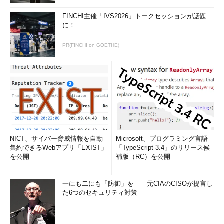
FINCHI主催「IVS2026」トークセッションが話題
に！
PR(FINCHI on GOETHE)
NICT、サイバー脅威情報を自動
Microsoft、プログラミング言語
集約できるWebアプリ「EXIST」
「TypeScript 3.4」のリリース候
を公開
補版（RC）を公開
一にも二にも「防御」を――元CIAのCISOが提言し
た6つのセキュリティ対策