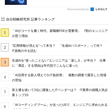
Recommended by
自分戦略研究所 記事ランキング
「AIがコードを書く時代、新職種FDEが需要増」 7割のエンジニア
が思う理由
“応用情報が消える”って本当？ 「生成AIパスポート」って何？
IT資格の今を読む
生成AIを“使ったことない”エンジニアは「楽しさ」が半分？ 仕事
に「満足」する理由は年代別でこんなに違った
「AI活用する新人増えてOJT負担増」 複数の調査で露呈した現場
の苦悩
富士通を抜いて2位に躍進したITベンダーは？ IT業界の就職人気企
業トップ20
「AIコーディングブーム」が去ったUSで、エンジニアに求められる