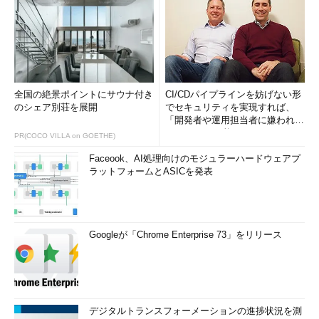
全国の絶景ポイントにサウナ付き
CI/CDパイプラインを妨げない形
のシェア別荘を展開
でセキュリティを実現すれば、
「開発者や運用担当者に嫌われな
いWAF」は可能か
PR(COCO VILLA on GOETHE)
Faceook、AI処理向けのモジュラーハードウェアプ
ラットフォームとASICを発表
Googleが「Chrome Enterprise 73」をリリース
デジタルトランスフォーメーションの進捗状況を測