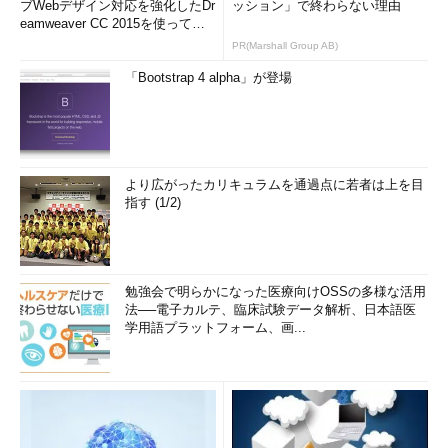
ブWebデザイン対応を強化したDr
ッション」で終わらない理由
eamweaver CC 2015を使って
み...
PR(Marshall Group AB)
「Bootstrap 4 alpha」が登場
より広がったカリキュラムを通過点に若者は上を目
指す (1/2)
勉強会で明らかになった医療向けOSSの多様な活用
法──電子カルテ、臨床試験データ解析、日本語医
学用語プラットフォーム、画...