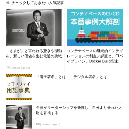
チェックしておきたい人気記事
「さすが」と言われる驚きや感動
コンテナベースの継続的インテグ
を。新しい価値を生む電通の挑戦
レーションの利点／課題と、CIパ
イプライン、Docker Build高速化
のコツ (1/2...
PR(dentsu Japan)
「電子署名」とは、「デジタル署名」とは
全員がリーダーシップを発揮し、自分より優れた人
財を育成する
PR(dentsu Japan)