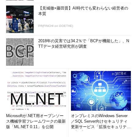
【見城徹×藤田晋】AI時代でも変わらない経営者の
本質
PR(FINCHI on GOETHE)
2018年の災害では34.2％で「BCPが機能した」、N
TTデータ経営研究所が調査
Microsoftが.NET用オープンソー
オンプレミスのWindows Server
ス機械学習フレームワークの最新
／SQL Server向けセキュリティ
版「ML.NET 0.11」を公開
更新サービス「拡張セキュリティ
更新プログ...