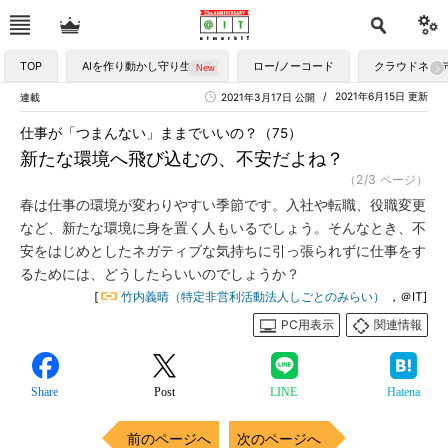
TOP
AIを作り動かし守り生かす
ロー/ノーコード
クラウドネイ
2021年6月15日 更新
連載
2021年3月17日 公開
仕事が「つまんない」ままでいいの？（75）
新たな環境へ飛び込むの、不安だよね？
（2/3 ページ）
春は仕事の環境が変わりやすい季節です。入社や転職、役職変更
など、新たな環境に身を置く人もいるでしょう。そんなとき、不
安をはじめとしたネガティブな気持ちに引っ張られずに仕事をす
るためには、どうしたらいいのでしょうか？
[
竹内義晴（特定非営利活動法人しごとのみらい）
，＠IT]
PC用表示
関連情報
Share
Post
LINE
Hatena
前のページへ
次のページへ