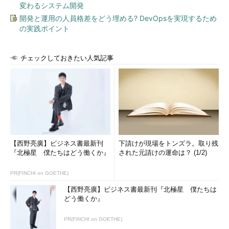
変わるシステム開発
開発と運用の人員格差をどう埋める? DevOpsを実現するため
の実践ポイント
チェックしておきたい人気記事
【西野亮廣】ビジネス書最新刊
下請けが現場をトンズラ。取り残
『北極星 僕たちはどう働くか』
された元請けの運命は？ (1/2)
PR(FINCHI on GOETHE)
【西野亮廣】ビジネス書最新刊『北極星 僕たちは
どう働くか』
PR(FINCHI on GOETHE)