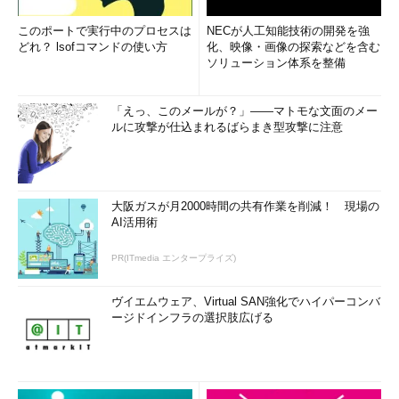
このポートで実行中のプロセスは
NECが人工知能技術の開発を強
どれ？ lsofコマンドの使い方
化、映像・画像の探索などを含む
ソリューション体系を整備
「えっ、このメールが？」――マトモな文面のメー
ルに攻撃が仕込まれるばらまき型攻撃に注意
大阪ガスが月2000時間の共有作業を削減！ 現場の
AI活用術
PR(ITmedia エンタープライズ)
ヴイエムウェア、Virtual SAN強化でハイパーコンバ
ージドインフラの選択肢広げる