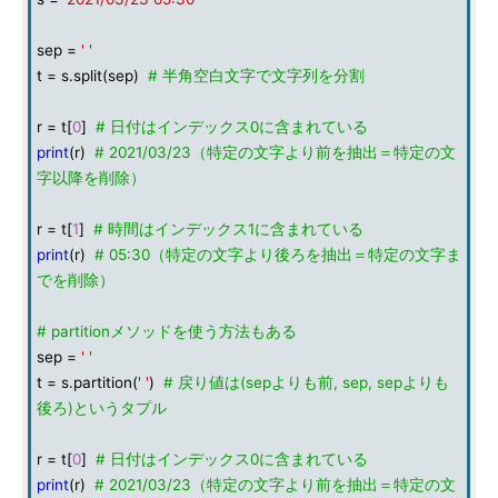
sep =
' '
t = s.split(sep)
# 半角空白文字で文字列を分割
r = t[
0
]
# 日付はインデックス0に含まれている
print
(r)
# 2021/03/23（特定の文字より前を抽出＝特定の文
字以降を削除）
r = t[
1
]
# 時間はインデックス1に含まれている
print
(r)
# 05:30（特定の文字より後ろを抽出＝特定の文字ま
でを削除）
# partitionメソッドを使う方法もある
sep =
' '
t = s.partition(
' '
)
# 戻り値は(sepよりも前, sep, sepよりも
後ろ)というタプル
r = t[
0
]
# 日付はインデックス0に含まれている
print
(r)
# 2021/03/23（特定の文字より前を抽出＝特定の文