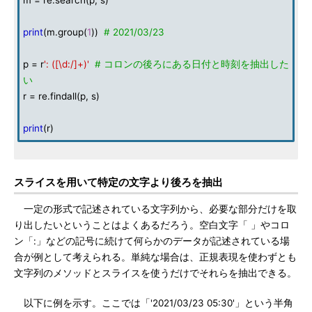
m = re.search(p, s)
print
(m.group(
1
))
# 2021/03/23
p = r
': ([\d:/]+)'
# コロンの後ろにある日付と時刻を抽出した
い
r = re.findall(p, s)
print
(r)
スライスを用いて特定の文字より後ろを抽出
一定の形式で記述されている文字列から、必要な部分だけを取
り出したいということはよくあるだろう。空白文字「 」やコロ
ン「:」などの記号に続けて何らかのデータが記述されている場
合が例として考えられる。単純な場合は、正規表現を使わずとも
文字列のメソッドとスライスを使うだけでそれらを抽出できる。
以下に例を示す。ここでは「'2021/03/23 05:30'」という半角