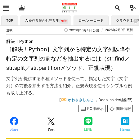
TOP
AIを作り動かし守り生かす
ロー/ノーコード
クラウドネイ
2026年2月9日 更新
連載
2023年10月4日 公開
解決！Python
［解決！Python］文字列から特定の文字列以降や
特定の文字列の前などを抽出するには（str.find／
str.split／str.partitionメソッド、正規表現）
文字列が提供する各種メソッドを使って、指定した文字（文字
列）の前後を抽出する方法を紹介。正規表現を使うシンプルな例
も取り上げる。
[
かわさきしんじ
，Deep Insider編集部]
PC用表示
関連情報
Share
Post
LINE
Hatena