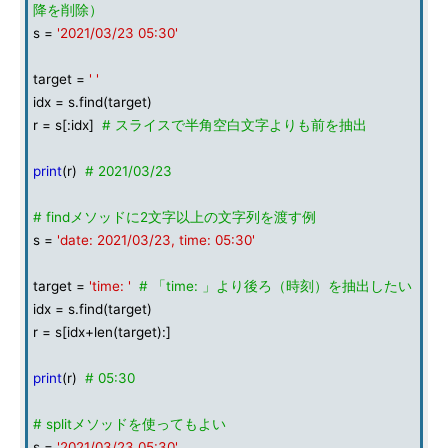
降を削除）
s =
'2021/03/23 05:30'
target =
' '
idx = s.find(target)
r = s[:idx]
# スライスで半角空白文字よりも前を抽出
print
(r)
# 2021/03/23
# findメソッドに2文字以上の文字列を渡す例
s =
'date: 2021/03/23, time: 05:30'
target =
'time: '
# 「time: 」より後ろ（時刻）を抽出したい
idx = s.find(target)
r = s[idx+len(target):]
print
(r)
# 05:30
# splitメソッドを使ってもよい
s =
'2021/03/23 05:30'