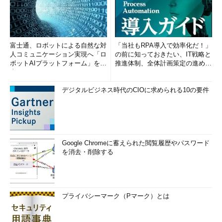
富士通、ロボットによる自然な対
「当社もRPA導入で効率化だ！」
人コミュニケーション実現へ「ロ
の前に知っておきたい、IT戦略と
ボットAIプラットフォーム」を発
推進体制、全体計画策定の進め方
表
(1/2)
デジタルビジネス時代のCIOに求められる10の要件
Google Chromeに蓄えられた閲覧履歴やパスワード
を消去・削除する
プライバシーマーク（Pマーク）とは